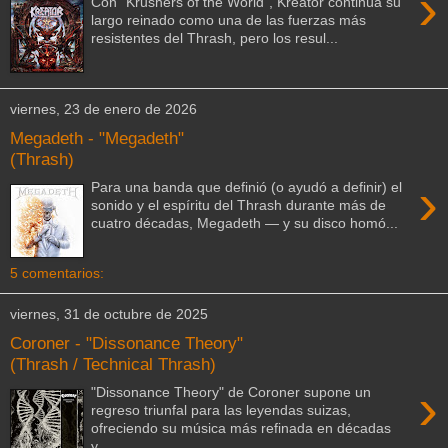
›
Con "Krushers of the World", Kreator continúa su
largo reinado como una de las fuerzas más
resistentes del Thrash, pero los resul...
viernes, 23 de enero de 2026
Megadeth - "Megadeth"
(Thrash)
›
Para una banda que definió (o ayudó a definir) el
sonido y el espíritu del Thrash durante más de
cuatro décadas, Megadeth — y su disco homó...
5 comentarios:
viernes, 31 de octubre de 2025
Coroner - "Dissonance Theory"
(Thrash / Technical Thrash)
›
"Dissonance Theory" de Coroner supone un
regreso triunfal para las leyendas suizas,
ofreciendo su música más refinada en décadas
y...