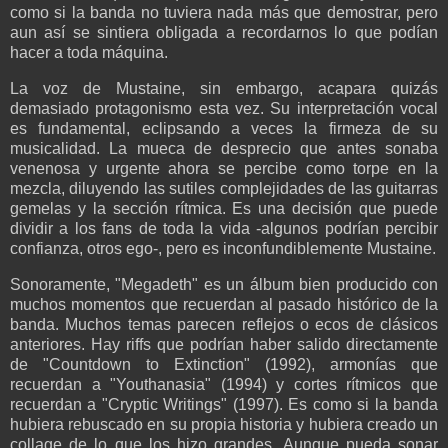
como si la banda no tuviera nada más que demostrar, pero
aun así se sintiera obligada a recordarnos lo que podían
hacer a toda máquina.
La voz de Mustaine, sin embargo, acapara quizás
demasiado protagonismo esta vez. Su interpretación vocal
es fundamental, eclipsando a veces la firmeza de su
musicalidad. La mueca de desprecio que antes sonaba
venenosa y urgente ahora se percibe como torpe en la
mezcla, diluyendo las sutiles complejidades de las guitarras
gemelas y la sección rítmica. Es una decisión que puede
dividir a los fans de toda la vida -algunos podrían percibir
confianza, otros ego-, pero es inconfundiblemente Mustaine.
Sonoramente, "Megadeth" es un álbum bien producido con
muchos momentos que recuerdan al pasado histórico de la
banda. Muchos temas parecen reflejos o ecos de clásicos
anteriores. Hay riffs que podrían haber salido directamente
de "Countdown to Extinction" (1992), armonías que
recuerdan a "Youthanasia" (1994) y cortes rítmicos que
recuerdan a "Cryptic Writings" (1997). Es como si la banda
hubiera rebuscado en su propia historia y hubiera creado un
collage de lo que los hizo grandes. Aunque pueda sonar