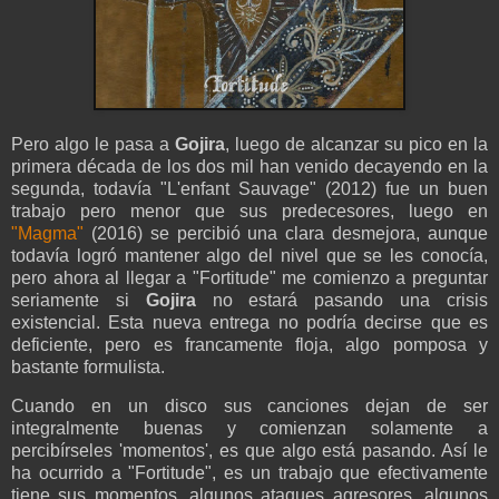
Pero algo le pasa a
Gojira
, luego de alcanzar su pico en la
primera década de los dos mil han venido decayendo en la
segunda, todavía "L'enfant Sauvage" (2012) fue un buen
trabajo pero menor que sus predecesores, luego en
"Magma"
(2016) se percibió una clara desmejora, aunque
todavía logró mantener algo del nivel que se les conocía,
pero ahora al llegar a "Fortitude" me comienzo a preguntar
seriamente si
Gojira
no estará pasando una crisis
existencial. Esta nueva entrega no podría decirse que es
deficiente, pero es francamente floja, algo pomposa y
bastante formulista.
Cuando en un disco sus canciones dejan de ser
integralmente buenas y comienzan solamente a
percibírseles 'momentos', es que algo está pasando. Así le
ha ocurrido a "Fortitude", es un trabajo que efectivamente
tiene sus momentos, algunos ataques agresores, algunos