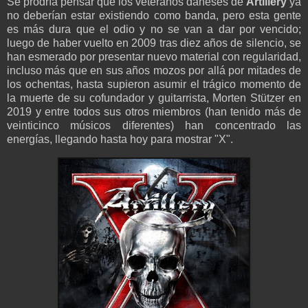
Se prodría pensar que los veteranos daneses de
Artillery
ya
no deberían estar existiendo como banda, pero esta gente
es más dura que el odio y no se van a dar por vencido;
luego de haber vuelto en 2009 tras diez años de silencio, se
han esmerado por presentar nuevo material con regularidad,
incluso más que en sus años mozos por allá por mitades de
los ochentas, hasta supieron asumir el trágico momento de
la muerte de su cofundador y guitarrista, Morten Stützer en
2019 y entre todos sus otros miembros (han tenido más de
veinticinco músicos diferentes) han concentrado las
energías, llegando hasta hoy para mostrar "X".