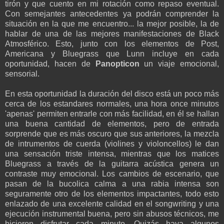
tirón y que cuento en mi rotación como repaso eventual.
Con semejantes antecedentes ya podrán comprender la
situación en la que me encuentro... la mejor posible, la de
hablar de una de las mejores manifestaciones de Black
Atmosférico. Esto, junto con los elementos de Post,
Americana y Bluegrass que Lunn incluye en cada
oportunidad, hacen de
Panopticon
un viaje emocional,
sensorial.
En esta oportunidad la duración del disco está un poco más
cerca de los estandares normales, una hora once minutos
'apenas' permiten entrarle con más facilidad, en él se hallan
una buena cantidad de elementos, pero de entrada
sorprende que es más oscuro que sus anteriores, la mezcla
de intrumentos de cuerda (violines y violoncellos) le dan
una sensación triste intensa, mientras que los matices
Bluegrass a través de la guitarra acústica genera un
contraste muy emocional. Los cambios de escenario, que
pasan de la bucolica calma a una rabia intensa son
seguramente otro de los elementos impactantes, todo esto
enlazado de una excelente calidad en el songwriting y una
ejecución instrumental buena, pero sin abusos técnicos, me
hicieron disfrutar cada minuto. Quizás haya algunos