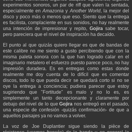
experimentos sonoros, un par de riff que valen la sentada,
especialmente en
Amazonia
y
Another World
, la mejor del
disco y poco más o menos que eso. Siento que la entrega
es facilista, complaciente en sus sonidos, no hay realmente
una intención de impresionar y repito,
Gojira
sabe tocar,
pero pareciera que el nivel de inspiración ha decaído.
El punto al que quizás quiero llegar es que de bandas de
este calibre no me siento a gusto percibiendo que con la
misma paleta sonora con la que han logrado calar en el
imaginario metalero el esfuerzo puesto parece poco, no hay
impresión duradera. Es en entregas como estas donde
realmente me doy cuenta de lo difícil que es comentar
discos, todo lo que pueda decir se quedará corto si no se
oye la entrega a conciencia; pudiera parecer que estoy
sugiriendo que "Fortitude" es malo y no lo es, es
simplemente un tanto decepcionante y claramente por
debajo del nivel de lo que
Gojira
nos entregó en el pasado,
una especie de confesión -quizás confirmación- de que a
aquellos paisajes ya no vamos a volver.
La voz de Joe Duplantier sigue siendo la
pièce de