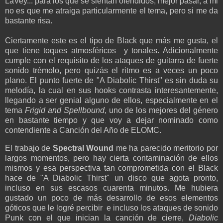
LaVey... para los que se sientan ofendidos, mejor pasar, a mi
no es que me atraiga particularmente el tema, pero si me da
bastante risa.
Ciertamente este es el tipo de Black que más me gusta, el
que tiene toques atmosféricos y tonales. Adicionalmente
cumple con el requisito de los ataques de guitarra de fuerte
sonido trémolo, pero quizás el ritmo es a veces un poco
plano. El punto fuerte de "A Diabolic Thirst" es sin duda su
melodía, la cual en sus hooks contrasta interesantemente,
llegando a ser genial alguno de ellos, especialmente en el
tema
Frigid and Spellbound
, uno de los mejores del género
en bastante tiempo y que voy a dejar nominado como
contendiente a Canción del Año de ELOMC.
El trabajo de
Spectral Wound
me ha parecido meritorio por
largos momentos, pero hay cierta contaminación de ellos
mismos y esa perspectiva tan comprometida con el Black
hace de "A Diabolic Thirst" un disco que agota pronto,
incluso en sus escasos cuarenta minutos. Me hubiera
gustado un poco de más desarrollo de esos elementos
góticos que le logré percibir e incluso los ataques de sonido
Punk con el que inician la canción de cierre,
Diabolic