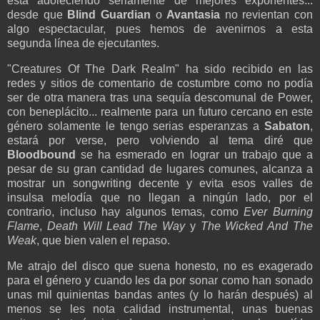
está adoleciendo seriamente de mejores exponentes...
desde que
Blind Guardian
o
Avantasia
no revientan con
algo espectacular, pues hemos de avenirnos a esta
segunda línea de ejecutantes.
"Creatures Of The Dark Realm" ha sido recibido en las
redes y sitios de comentario de costumbre como no podía
ser de otra manera tras una sequía descomunal de Power,
con beneplácito... realmente para un futuro cercano en este
género solamente le tengo serias esperanzas a
Sabaton
,
estará por verse, pero volviendo al tema diré que
Bloodbound
se ha esmerado en lograr un trabajo que a
pesar de su gran cantidad de lugares comunes, alcanza a
mostrar un songwriting decente y evita esos valles de
insulsa melodía que no llegan a ningún lado, por el
contrario, incluso hay algunos temas, como
Ever Burning
Flame
,
Death Will Lead The Way
y
The Wicked And The
Weak
, que bien valen el repaso.
Me atrajo del disco que suena honesto, no es exagerado
para el género y cuando les da por sonar como han sonado
unas mil quinientas bandas antes (y lo harán después) al
menos se les nota calidad instrumental, unas buenas