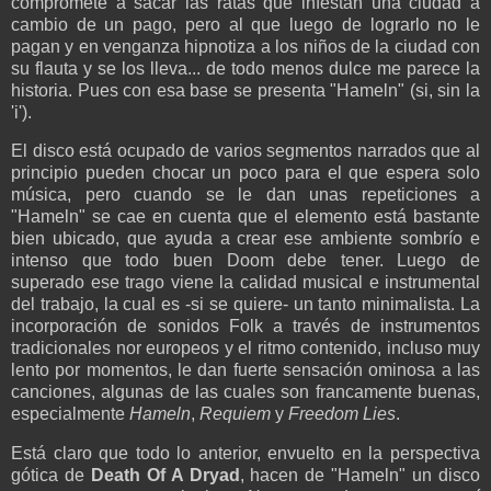
compromete a sacar las ratas que infestan una ciudad a
cambio de un pago, pero al que luego de lograrlo no le
pagan y en venganza hipnotiza a los niños de la ciudad con
su flauta y se los lleva... de todo menos dulce me parece la
historia. Pues con esa base se presenta "Hameln" (si, sin la
'i').
El disco está ocupado de varios segmentos narrados que al
principio pueden chocar un poco para el que espera solo
música, pero cuando se le dan unas repeticiones a
"Hameln" se cae en cuenta que el elemento está bastante
bien ubicado, que ayuda a crear ese ambiente sombrío e
intenso que todo buen Doom debe tener. Luego de
superado ese trago viene la calidad musical e instrumental
del trabajo, la cual es -si se quiere- un tanto minimalista. La
incorporación de sonidos Folk a través de instrumentos
tradicionales nor europeos y el ritmo contenido, incluso muy
lento por momentos, le dan fuerte sensación ominosa a las
canciones, algunas de las cuales son francamente buenas,
especialmente
Hameln
,
Requiem
y
Freedom Lies
.
Está claro que todo lo anterior, envuelto en la perspectiva
gótica de
Death Of A Dryad
, hacen de "Hameln" un disco