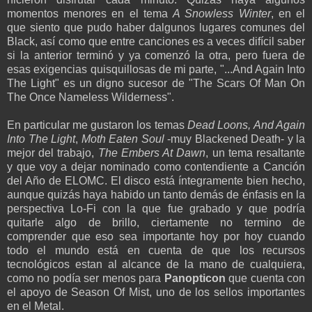
momentos menores en el tema
A Snowless Winter
, en el
que siento que pudo haber dalgunos lugares comunes del
Black, así como que entre canciones es a veces difícil saber
si la anterior terminó y ya comenzó la otra, pero fuera de
esas exigencias quisquillosas de mi parte, "...And Again Into
The Light" es un digno sucesor de "The Scars Of Man On
The Once Nameless Wilderness".
En particular me gustaron los temas
Dead Loons,
And Again
Into The Light
,
Moth Eaten Soul
-muy Blackened Death- y la
mejor del trabajo,
T
he Embers At Dawn
, un tema resaltante
y que voy a dejar nominado como contendiente a Canción
del Año de ELOMC. El disco está íntegramente bien hecho,
aunque quizás haya habido un tanto demás de énfasis en la
perspectiva Lo-Fi con la que fue grabado y que podría
quitarle algo de brillo, ciertamente no termino de
comprender que eso sea importante hoy por hoy cuando
todo el mundo está en cuenta de que los recursos
tecnológicos estan al alcance de la mano de cualquiera,
como no podía ser menos para
Panopticon
que cuenta con
el apoyo de Season Of Mist, uno de los sellos importantes
en el Metal.