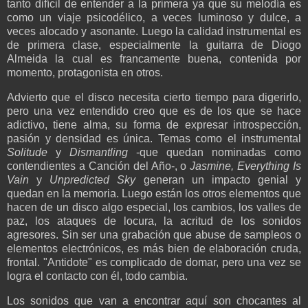
tanto difícil de entender a la primera ya que su melodía es
como un viaje psicodélico, a veces luminoso y dulce, a
veces alocado y asonante. Luego la calidad instrumental es
de primera clase, especialmente la guitarra de Diogo
Almeida la cual es francamente buena, contenida por
momento, protagonista en otros.
Advierto que el disco necesita cierto tiempo para digerirlo,
pero una vez entendido creo que es de los que se hace
adictivo, tiene alma, su forma de expresar introspección,
pasión y densidad es única. Temas como el instrumental
Solitude
y
Dismantling
-que quedan nominadas como
contendientes a Canción del Año-, o
Jasmine, Everything Is
Vain
y
Unpredicted Sky
generan un impacto genial y
quedan en la memoria. Luego están los otros elementos que
hacen de un disco algo especial, los cambios, los valles de
paz, los ataques de locura, la acritud de los sonidos
agresores. Sin ser una grabación que abuse de sampleos o
elementos electrónicos, es más bien de elaboración cruda,
frontal. "Antidote" es complicado de domar, pero una vez se
logra el contacto con él, todo cambia.
Los sonidos que van a encontrar aquí son chocantes al