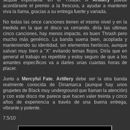
acordársele el premio a la frescura, a ayudar a mantener
viva la llama, gracias a su entrega
fuerte y variada.
No todas las once canciones tienen el mismo nivel y en la
medida en la que el disco va cerrando, diría las ultimas
cinco canciones, hay menos impacto, es buen Thrash pero
mucho más genérico. La banda suena bien, acoplada y
manteniendo su identidad, sin elementos heróicos, aunque
salvan muy bien a "X" evitando temas flojos. Diría que en
general el trabajo es repetible y estoy seguro de que a los
amantes específicos va a darles unas cuantas horas de
placer.
Junto a
Mercyful Fate
,
Artillery
debe ser la otra banda
realmente conocida de Dinamarca (aunque hay unos
grupetes de Black muy underground que llaman la atención)
y con este disco me parece que hacen valer treinta y cinco
años de experiencia a través de una buena entrega,
vibrante y potente.
7.5/10