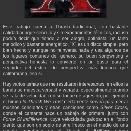
Este trabajo suena a Thrash tradicional, con bastante
calidad aunque sencillo y sin experimentos técnicos, incluso
podría decir que tiende a ser alegre, optimista, un tanto
melódico y bastante energético. "X" es un disco simple, pero
bien hecho y aunque no reinventa nada y usa algunos de
los lugares comunes del género, su buen songwriting y
perspectiva honesta lo convierte en un gusto para el
seguidor del estilo -de perspectiva más teutona que
californiana, eso si-.
Hay varios temas que me resultaron interesantes, en ellos la
banda se muestra versatil y variada, especialmente cuando
se trata de velocidad con su toque de agresión, por ejemplo
el himno
In Thrash We Trust
ciertamente servirá para cerrar
muchos conciertos y otras canciones como
Silver Cross
,
donde el cantante hace un trabajo de primera, junto con
Force Of Indifference
, cuya velocidada galopa; en el fondo
siento que son un soplo de aire fresco en el medio de una
sequía importante en el Thrash. A
Artillery
puede