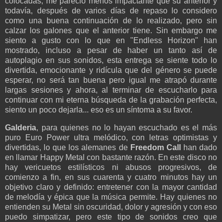
colocadas, me pareció menos impactante que su anterior y
todavía, después de varios días de repaso lo considero
como una buena continuación de lo realizado, pero sin
calzar los galones que el anterior tiene. Sin embargo me
siento a gusto con lo que en "Endless Horizon" han
mostrado, incluso a pesar de haber un tanto así de
autoplagio en sus sonidos, esta entrega se siente todo lo
divertida, emocionante y ridícula que del género se puede
esperar, no será tan buena pero igual me atrapó durante
largas sesiones y ahora, al terminar de escucharlo para
continuar con mi eterna búsqueda de la grabación perfecta,
siento un poco dejarla... eso es un síntoma a su favor.
Galderia
, para quienes no lo hayan escuchado es el más
puro Euro Power ultra melódico, con letras optimistas y
divertidas, lo que los alemanes de
Freedom Call
han dado
en llamar Happy Metal con bastante razón. En este disco no
hay vericuetos estilísticos ni abusos progresivos, de
comienzo a fin, en sus cuarenta y cuatro minutos hay un
objetivo claro y definido: entretener con la mayor cantidad
de melodía y épica que la música permite. Hay quienes no
entienden su Metal sin oscuridad, dolor y agresión y con eso
puedo simpatizar, pero este tipo de sonidos creo que