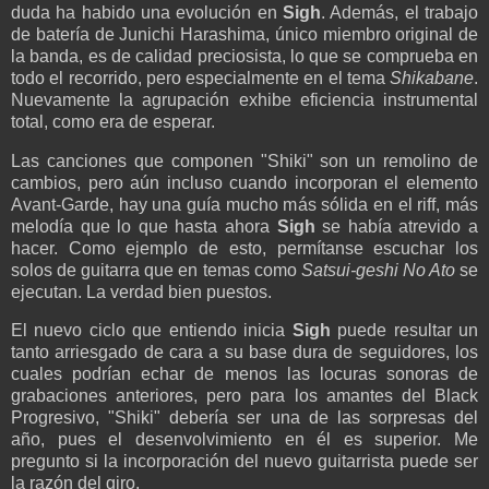
duda ha habido una evolución en
Sigh
. Además, el trabajo
de batería de Junichi Harashima, único miembro original de
la banda, es de calidad preciosista, lo que se comprueba en
todo el recorrido, pero especialmente en el tema
Shikabane
.
Nuevamente la agrupación exhibe eficiencia instrumental
total, como era de esperar.
Las canciones que componen "Shiki" son un remolino de
cambios, pero aún incluso cuando incorporan el elemento
Avant-Garde, hay una guía mucho más sólida en el riff, más
melodía que lo que hasta ahora
Sigh
se había atrevido a
hacer. Como ejemplo de esto, permítanse escuchar los
solos de guitarra que en temas como
Satsui-geshi No Ato
se
ejecutan. La verdad bien puestos.
El nuevo ciclo que entiendo inicia
Sigh
puede resultar un
tanto arriesgado de cara a su base dura de seguidores, los
cuales podrían echar de menos las locuras sonoras de
grabaciones anteriores, pero para los amantes del Black
Progresivo, "Shiki" debería ser una de las sorpresas del
año, pues el desenvolvimiento en él es superior. Me
pregunto si la incorporación del nuevo guitarrista puede ser
la razón del giro.