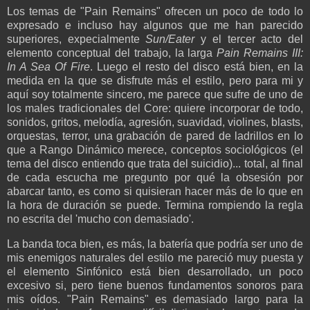
Los temas de "Pain Remains" ofrecen un poco de todo lo
expresado e incluso hay algunos que me han parecido
superiores, expecialmente
Sun/Eater
y el tercer acto del
elemento conceptual del trabajo, la larga
Pain Remains III:
In A Sea Of Fire
. Luego el resto del disco está bien, en la
medida en la que se disfrute más el estilo, pero para mi y
aquí soy totalmente sincero, me parece que sufre de uno de
los males tradicionales del Core: quiere incorporar de todo,
sonidos, gritos, melodía, agresión, suavidad, violines, blasts,
orquestas, terror, una grabación de pared de ladrillos en lo
que a Rango Dinámico merece, conceptos sociológicos (el
tema del disco entiendo que trata del suicidio)... total, al final
de cada escucha me pregunto por qué la obsesión por
abarcar tanto, es como si quisieran hacer más de lo que en
la hora de duración se puede. Termina rompiendo la regla
no escrita del 'mucho con demasiado'.
La banda toca bien, es más, la batería que podría ser uno de
mis enemigos naturales del estilo me pareció muy puesta y
el elemento Sinfónico está bien desarrollado, un poco
excesivo si, pero tiene buenos fundamentos sonoros para
mis oídos. "Pain Remains" es demasiado largo para la