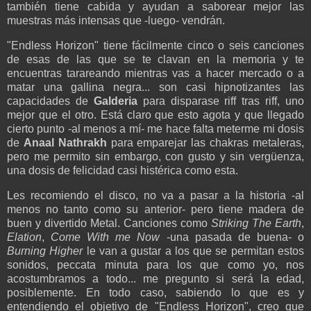
también tiene cabida y ayudan a saborear mejor las
muestras más intensas que -luego- vendrán.
"Endless Horizon" tiene fácilmente cinco o seis canciones
de esas de las que se te clavan en la memoria y te
encuentras tarareando mientras vas a hacer mercado o a
matar una gallina negra... son casi hipnotizantes las
capacidades de
Galderia
para disparase riff tras riff, uno
mejor que el otro. Está claro que esto agota y que llegado
cierto punto -al menos a mí- me hace falta meterme mi dosis
de
Anaal Nathrakh
para emparejar las chakras metaleras,
pero me permito sin embargo, con gusto y sin vergüenza,
una dosis de felicidad casi histérica como esta.
Les recomiendo el disco, no va a pasar a la historia -al
menos no tanto como su anterior- pero tiene madera de
buen y divertido Metal. Canciones como
Striking The Earth
,
Elation
,
Come With me Now
-una pasada de buena- o
Burning Higher
le van a gustar a los que se permitan estos
sonidos, peccata minuta para los que como yo, nos
acostumbramos a todo... me pregunto si será la edad,
posiblemente. En todo caso, sabiendo lo que es y
entendiendo el objetivo de "Endless Horizon", creo que