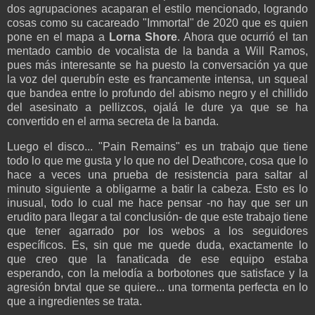
dos agrupaciones acaparan el estilo mencionado, logrando
cosas como su cacareado "Immortal" de 2020 que es quien
pone en el mapa a
Lorna Shore
. Ahora que ocurrió el tan
mentado cambio de vocalista de la banda a Will Ramos,
pues más interesante se ha puesto la conversación ya que
la voz del querubín este es francamente intensa, un squeal
que bandea entre lo profundo del abismo negro y el chillido
del asesinato a pellizcos, ojalá le dure ya que se ha
convertido en el arma secreta de la banda.
Luego el disco... "Pain Remains" es un trabajo que tiene
todo lo que me gusta y lo que no del Deathcore, cosa que lo
hace a veces una prueba de resistencia para saltar al
minuto siguiente a obligarme a batir la cabeza. Esto es lo
inusual, todo lo cual me hace pensar -no hay que ser un
erudito para llegar a tal conclusión- de que este trabajo tiene
que tener agarrado por los webos a los seguidores
específicos. Es, sin que me quede duda, exactamente lo
que creo que la fanaticada de ese equipo estaba
esperando, con la melodía a borbotones que satisface y la
agresión brvtal que se quiere... una tormenta perfecta en lo
que a ingredientes se trata.