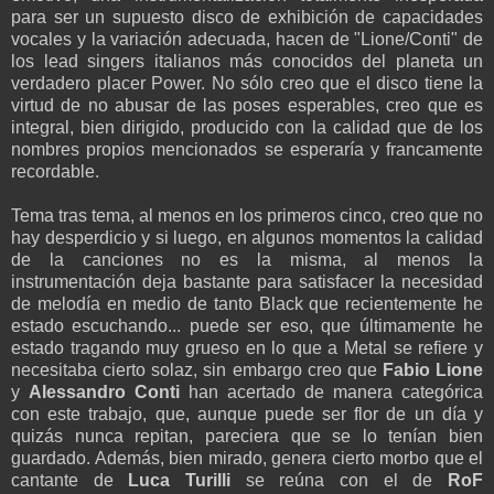
para ser un supuesto disco de exhibición de capacidades
vocales y la variación adecuada, hacen de "Lione/Conti" de
los lead singers italianos más conocidos del planeta un
verdadero placer Power. No sólo creo que el disco tiene la
virtud de no abusar de las poses esperables, creo que es
integral, bien dirigido, producido con la calidad que de los
nombres propios mencionados se esperaría y francamente
recordable.
Tema tras tema, al menos en los primeros cinco, creo que no
hay desperdicio y si luego, en algunos momentos la calidad
de la canciones no es la misma, al menos la
instrumentación deja bastante para satisfacer la necesidad
de melodía en medio de tanto Black que recientemente he
estado escuchando... puede ser eso, que últimamente he
estado tragando muy grueso en lo que a Metal se refiere y
necesitaba cierto solaz, sin embargo creo que
Fabio
Lione
y
Alessandro
Conti
han acertado de manera categórica
con este trabajo, que, aunque puede ser flor de un día y
quizás nunca repitan, pareciera que se lo tenían bien
guardado. Además, bien mirado, genera cierto morbo que el
cantante de
Luca Turilli
se reúna con el de
RoF