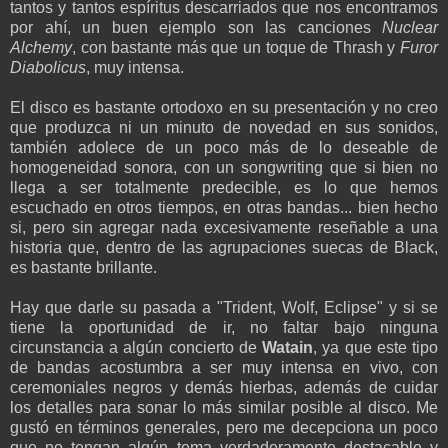
tantos y tantos espíritus descarriados que nos encontramos
por ahí, un buen ejemplo son las canciones
Nuclear
Alchemy
, con bastante más que un toque de Thrash y
Furor
Diabolicus
, muy intensa.
El disco es bastante ortodoxo en su presentación y no creo
que produzca ni un minuto de novedad en sus sonidos,
también adolece de un poco más de lo deseable de
homogeneidad sonora, con un songwriting que si bien no
llega a ser totalmente predecible, es lo que hemos
escuchado en otros tiempos, en otras bandas... bien hecho
si, pero sin agregar nada excesivamente reseñable a una
historia que, dentro de las agrupaciones suecas de Black,
es bastante brillante.
Hay que darle su pasada a "Trident, Wolf, Eclipse" y si se
tiene la oportunidad de ir, no faltar bajo ninguna
circunstancia a algún concierto de
Watain
, ya que este tipo
de bandas acostumbra a ser muy intensa en vivo, con
ceremoniales negros y demás hierbas, además de cuidar
los detalles para sonar lo más similar posible al disco. Me
gustó en términos generales, pero me decepciona un poco
que no tengan algún tema verdaderamente destacable y