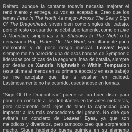
Reitero, aunque la cantante todavía necesita mejorar el
rendimiento y entrega, su voz es aceptable. Creo que los
temas
Fires in The North
-la mejor-
Across The Sea
y
Sign
Of The Dragonhead
, sirven bien como singles del trabajo,
pero el resto es cuando no débil abiertamente, como en
Like
A Mountain
, simplonas a lo
Shadows In The Night
o la
demasiado Pop,
Riders On The Wind
, sencillamente poco
memorable y de poco riesgo musical.
Leaves' Eyes
siempre me ha parecido una de esas bandas de Symphonic
lideradas por chicas de la segunda línea de batalla, siempre
por detrás de
Xandría
,
Nightwish
o
Within Temptatio
n
(esta última al menos en su primera época) y en este trabajo
se me antojaba que iba a estallar en calidad.
Lastimosamente no ha ocurrido, quedándose en formas.
"Sign Of The Dragonhead" puede ser un buen disco para
poner en contacto a los debutantes en las artes metaleras,
pero claramente está lejos de tener la capacidad para
impactar a los más conocedores del género. No diré que
evitaría un concierto de
Leaves' Eyes
, ya que son
melódicos y divertidos, pero tampoco creo que sorprendan
mucho. Sigue habiendo buena química en su elemento