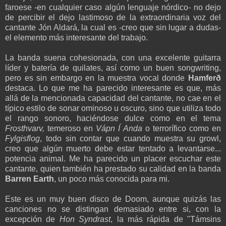
faroese -en cualquier caso algún lenguaje nórdico- no dejo
de percibir el dejo lastimoso de la extraordinaria voz del
cantante Jón Aldará, la cual es -creo que sin lugar a dudas-
el elemento más interesante del trabajo.
La banda suena cohesionada, con una excelente guitarra
líder y batería de quilates, así como un buen songwriting,
pero es sin embargo en la muestra vocal donde
Hamferð
destaca. Lo que me ha parecido interesante es que, más
allá de la mencionada capacidad del cantante, no cae en el
típico estilo de sonar ominoso u oscuro, sino que utiliza todo
el rango sonoro, haciéndose dulce como en el tema
Frosthvarv,
temeroso en
Vápn Í Anda
o terrorífico como en
Fylgisflog
, todo sin contar que cuando muestra su growl,
creo que algún muerto debe estar tentado a levantarse...
potencia animal. Me ha parecido un placer escuchar este
cantante, quien también ha prestado su calidad en la banda
Barren Earth
, un poco más conocida para mi.
Este es un muy buen disco de Doom, aunque quizás las
canciones no se distingan demasiado entre si, con la
excepción de
Hon Syndrast
, la más rápida de "Támsins