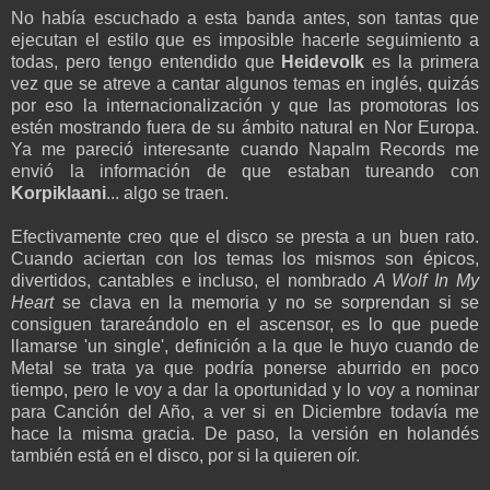
No había escuchado a esta banda antes, son tantas que
ejecutan el estilo que es imposible hacerle seguimiento a
todas, pero tengo entendido que
Heidevolk
es la primera
vez que se atreve a cantar algunos temas en inglés, quizás
por eso la internacionalización y que las promotoras los
estén mostrando fuera de su ámbito natural en Nor Europa.
Ya me pareció interesante cuando Napalm Records me
envió la información de que estaban tureando con
Korpiklaani
... algo se traen.
Efectivamente creo que el disco se presta a un buen rato.
Cuando aciertan con los temas los mismos son épicos,
divertidos, cantables e incluso, el nombrado
A Wolf In My
Heart
se clava en la memoria y no se sorprendan si se
consiguen tarareándolo en el ascensor, es lo que puede
llamarse 'un single', definición a la que le huyo cuando de
Metal se trata ya que podría ponerse aburrido en poco
tiempo, pero le voy a dar la oportunidad y lo voy a nominar
para Canción del Año, a ver si en Diciembre todavía me
hace la misma gracia. De paso, la versión en holandés
también está en el disco, por si la quieren oír.