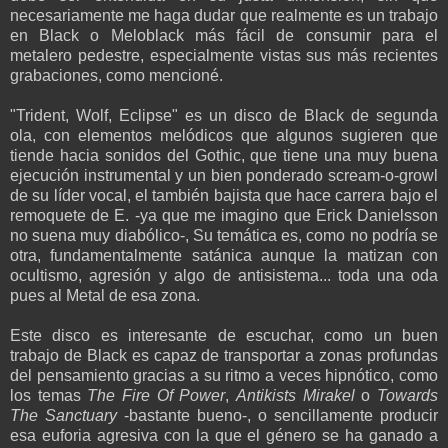
necesariamente me haga dudar que realmente es un trabajo
en Black o Meloblack más fácil de consumir para el
metalero pedestre, especialmente vistas sus más recientes
grabaciones, como mencioné.
"Trident, Wolf, Eclipse" es un disco de Black de segunda
ola, con elementos melódicos que algunos sugieren que
tiende hacia sonidos del Gothic, que tiene una muy buena
ejecución instrumental y un bien ponderado scream-o-growl
de su líder vocal, el también bajista que hace carrera bajo el
remoquete de E. -ya que me imagino que Erick Danielsson
no suena muy diabólico-, Su temática es, como no podría se
otra, fundamentalmente satánica aunque la matizan con
ocultismo, agresión y algo de antisistema... toda una oda
pues al Metal de esa zona.
Este disco es interesante de escuchar, como un buen
trabajo de Black es capaz de transportar a zonas profundas
del pensamiento gracias a su ritmo a veces hipnótico, como
los temas
The Fire Of Power
,
Antikists Mirakel
o
Towards
The Sanctuary
-bastante bueno-, o sencillamente producir
esa euforia agresiva con la que el género se ha ganado a