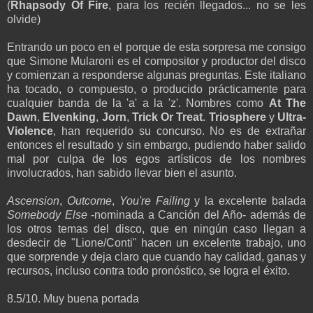
(
Rhapsody Of Fire
, para los recién llegados... no se les
olvide)
Entrando un poco en el porque de esta sorpresa me consigo
que Simone Mularoni es el compositor y productor del disco
y comienzan a responderse algunas preguntas. Este italiano
ha tocado, o compuesto, o producido prácticamente para
cualquier banda de la 'a' a la 'z'. Nombres como
At The
Dawn
,
Elvenking
,
Jorn
,
Trick Or Treat
.
Triosphere
y
Ultra-
Violence
, han requerido su concurso. No es de extrañar
entonces el resultado y sin embargo, pudiendo haber salido
mal por culpa de los egos artísticos de los nombres
involucrados, han sabido llevar bien el asunto.
Ascension
,
Outcome
,
You're Failing
y la excelente balada
Somebody Else
-nominada a Canción del Año- además de
los otros temas del disco, que en ningún caso llegan a
desdecir de "Lione/Conti" hacen un excelente trabajo, uno
que sorprende y deja claro que cuando hay calidad, ganas y
recursos, incluso contra todo pronóstico, se logra el éxito.
8.5/10. Muy buena portada