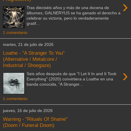
›
Tras dieciséis años y más de una docena de
álbumes, GALNERYUS se ha ganado el derecho a
celebrar su victoria, pero lo verdaderamente
gratif...
1 comentario:
martes, 21 de julio de 2026
Loathe - "A Stranger To You"
(Alternative / Metalcore /
Industrial / Shoegaze)
›
Seis años después de que "I Let It In and It Took
Everything" (2020) convirtiera a Loathe en una
banda conocida, "A Stranger...
1 comentario:
jueves, 16 de julio de 2026
Warning - "Rituals Of Shame"
(Doom / Funeral Doom)