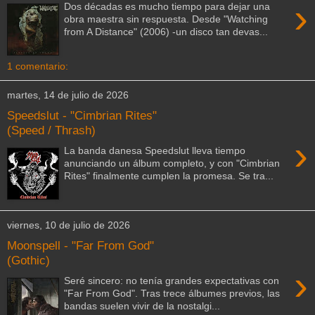
›
Dos décadas es mucho tiempo para dejar una
obra maestra sin respuesta. Desde "Watching
from A Distance" (2006) -un disco tan devas...
1 comentario:
martes, 14 de julio de 2026
Speedslut - "Cimbrian Rites"
(Speed / Thrash)
›
La banda danesa Speedslut lleva tiempo
anunciando un álbum completo, y con "Cimbrian
Rites" finalmente cumplen la promesa. Se tra...
viernes, 10 de julio de 2026
Moonspell - "Far From God"
(Gothic)
›
Seré sincero: no tenía grandes expectativas con
"Far From God". Tras trece álbumes previos, las
bandas suelen vivir de la nostalgi...