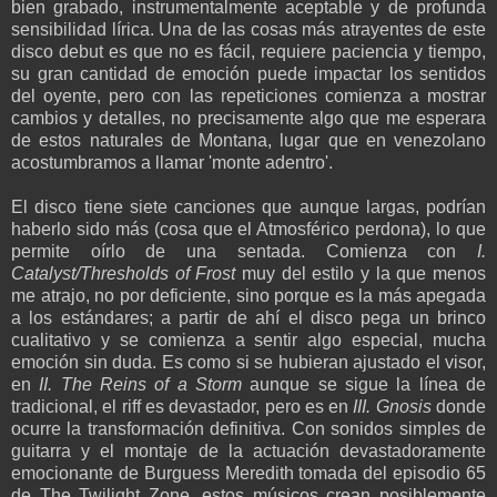
bien grabado, instrumentalmente aceptable y de profunda
sensibilidad lírica. Una de las cosas más atrayentes de este
disco debut es que no es fácil, requiere paciencia y tiempo,
su gran cantidad de emoción puede impactar los sentidos
del oyente, pero con las repeticiones comienza a mostrar
cambios y detalles, no precisamente algo que me esperara
de estos naturales de Montana, lugar que en venezolano
acostumbramos a llamar 'monte adentro'.
El disco tiene siete canciones que aunque largas, podrían
haberlo sido más (cosa que el Atmosférico perdona), lo que
permite oírlo de una sentada. Comienza con
I.
Catalyst/Thresholds of Frost
muy del estilo y la que menos
me atrajo, no por deficiente, sino porque es la más apegada
a los estándares; a partir de ahí el disco pega un brinco
cualitativo y se comienza a sentir algo especial, mucha
emoción sin duda. Es como si se hubieran ajustado el visor,
en
II. The Reins of a Storm
aunque se sigue la línea de
tradicional, el riff es devastador, pero es en
III. Gnosis
donde
ocurre la transformación definitiva. Con sonidos simples de
guitarra y el montaje de la actuación devastadoramente
emocionante de Burguess Meredith tomada del episodio 65
de The Twilight Zone, estos músicos crean posiblemente