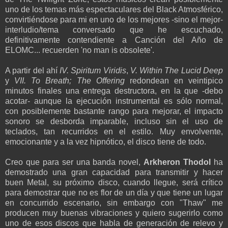
uno de los temas más espectaculares del Black Atmosférico,
convirtiéndose para mi en uno de los mejores -sino el mejor-
interludio/tema conversado que he escuchado,
definitivamente contendiente a Canción del Año de
ELOMC... recuerden 'no man is obsolete'.
A partir del ahí
IV. Spiritum Viridis
,
V. Within The Lucid Deep
y
VII. To Breath; The Offering
redondean en veintipico
minutos finales una entrega destructora, en la que -debo
acotar- aunque la ejecución instrumental es sólo normal,
con posiblemente bastante rango para mejorar, el impacto
sonoro se desborda imparable, incluso sin el uso de
teclados, tan recurridos en el estilo. Muy envolvente,
emocionante y a la vez hipnótico, el disco tiene de todo.
Creo que para ser una banda novel,
Arkheron Thodol
ha
demostrado una gran capacidad para transmitir y hacer
buen Metal, su próximo disco, cuando llegue, será crítico
para demostrar que no es flor de un día y que tiene un lugar
en concurrido escenario, sin embargo con "Thaw" me
producen muy buenas vibraciones y quiero sugerirlo como
uno de esos discos que habla de generación de relevo y