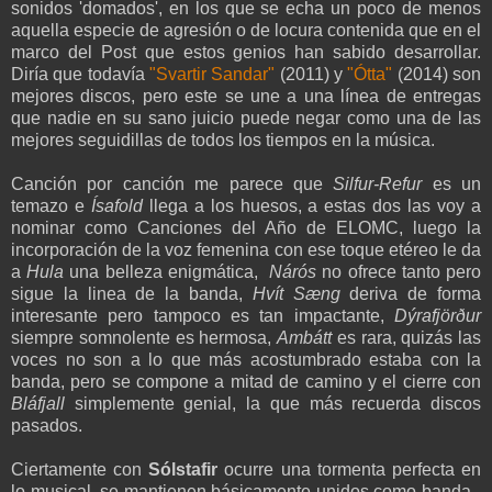
sonidos 'domados', en los que se echa un poco de menos
aquella especie de agresión o de locura contenida que en el
marco del Post que estos genios han sabido desarrollar.
Diría que todavía
"
Svartir
Sandar
"
(2011) y
"Ótta"
(2014) son
mejores discos, pero este se une a una línea de entregas
que nadie en su sano juicio puede negar como una de las
mejores seguidillas de todos los tiempos en la música.
Canción por canción me parece que
Silfur-Refur
es un
temazo e
Ísafold
llega a los huesos, a estas dos las voy a
nominar como Canciones del Año de ELOMC, luego la
incorporación de la voz femenina con ese toque etéreo le da
a
Hula
una belleza enigmática,
Nárós
no ofrece tanto pero
sigue la linea de la banda,
Hvít Sæng
deriva de forma
interesante pero tampoco es tan impactante,
Dýrafjörður
siempre somnolente es hermosa,
Ambátt
es rara, quizás las
voces no son a lo que más acostumbrado estaba con la
banda, pero se compone a mitad de camino y el cierre con
Bláfjall
simplemente genial, la que más recuerda discos
pasados.
Ciertamente con
Sólstafir
ocurre una tormenta perfecta en
lo musical, se mantienen básicamente unidos como banda -