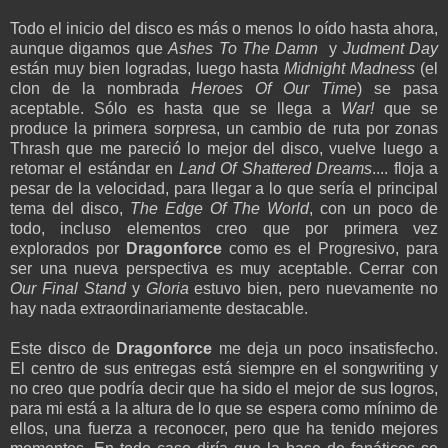
Todo el inicio del disco es más o menos lo oído hasta ahora,
aunque digamos que
Ashes To The Damn
y
Judment Day
están muy bien logradas, luego hasta
Midnight Madness
(el
clon de la nombrada
Heroes Of Our Time
) se pasa
aceptable. Sólo es hasta que se llega a
War!
que se
produce la primera sorpresa, un cambio de ruta por zonas
Thrash que me pareció lo mejor del disco, vuelve luego a
retomar el estándar en
Land Of Shattered Dreams
.... floja a
pesar de la velocidad, para llegar a lo que sería el principal
tema del disco,
The Edge Of The World
, con un poco de
todo, incluso elementos creo que por primera vez
explorados por
Dragonforce
como es el Progresivo, para
ser una nueva perspectiva es muy aceptable. Cerrar con
Our Final Stand
y
Gloria
estuvo bien, pero nuevamente no
hay nada extraordinariamente destacable.
Este disco de
Dragonforce
me deja un poco insatisfecho.
El centro de sus entregas está siempre en el songwriting y
no creo que podría decir que ha sido el mejor de sus logros,
para mi está a la altura de lo que se espera como mínimo de
ellos, una fuerza a reconocer, pero que ha tenido mejores