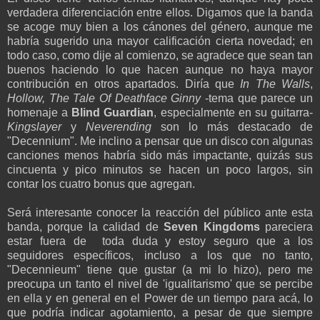
verdadera diferenciación entre ellos. Digamos que la banda
se acoge muy bien a los cánones del género, aunque me
habría sugerido una mayor calificación cierta novedad; en
todo caso, como dije al comienzo, se agradece que sean tan
buenos haciendo lo que hacen aunque no haya mayor
contribución en otros apartados. Diría que
In The Walls
,
Hollow, The Tale Of Deathface Ginny
-tema que parece un
homenaje a
Blind Guardian
, especialmente en su guitarra-
Kingslayer
y
Neverending
son lo más destacado de
"Decennium". Me inclino a pensar que un disco con algunas
canciones menos habría sido más impactante, quizás sus
cincuenta y pico minutos se hacen un poco largos, sin
contar los cuatro bonus que agregan.
Será interesante conocer la reacción del público ante esta
banda, porque la calidad de
Seven Kingdoms
pareciera
estar fuera de toda duda y estoy seguro que a los
seguidores específicos, incluso a los que no tanto,
"Decennieum" tiene que gustar (a mi lo hizo), pero me
preocupa un tanto el nivel de 'igualitarismo' que se percibe
en ella y en general en el Power de un tiempo para acá, lo
que podría indicar agotamiento, a pesar de que siempre