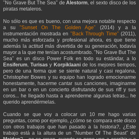
"No Grave But The Sea" de
Alestorm
, el sexto disco de los
piratas metaleros.
No sólo es que es bueno, con una mejora notable respecto
a su
"Sunset On The Golden Age"
(2014) y a la
instrumentación mostrada en
"Back Through Time"
(2011),
mucho más esforzada y profesional ahora, es que tiene
además la actitud más divertida de su generación, todavía
mayor a la que me tenían acostumbrado. "No Grave But The
Sea" es un disco Power Folk en todo su estándar, a lo
Ensiferum
,
Turisas
y
Korpiklaani
de los mejores tiempos,
pero de una forma que se siente natural y casi regalona,
Christopher Bowes y su equipo han logrado emocionarme
honestamente, hacerme cantar sus canciones, imaginarme
en un bar o en un concierto disfrutando de sus riff y sus
coros... he llegado hasta a aprenderme algunas letras... he
querido aprendérmelas.
Cuando se que voy a colocar un 10 me hago varias
preguntas, como por ejemplo, ¿cómo se compara este disco
con otros trabajos que han pasado a la historia?, ¿Este
trabajo está a la altura de un "Number Of The Beast" de