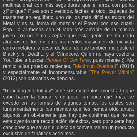
multinacional con más seguidores que el arroz con pollo.
¿Por qué? Pues son divertidos, fáciles al oído, capaces de
mantener en equilibrio uno de los más difíciles trucos del
Metal y es su forma de mezclar el Power con ese cuasi-
Pop... o al menos con el lado más amable de la música
joven. Yo no temo aceptar que esta gente me ha dado
algunos de los mejores momentos musicales de mi vida
como metalero, a pesar de todo, de que también me guste el
Black y el Death... y el Grindcore. Quien no haya vuelto a
YouTube a buscar
Heroes Of Our Time
, pues miente :). Me
remito a las pruebas recientes,
"Maximun Overload"
(2014)
y especialmente el inconmensurable
"The Power Within"
(2012) son palmarias evidencias.
"Reaching Into Infinity" tiene sus momentos, muestra lo que
sabe hacer la banda, y un poco -un poco dije- más, se
excede en las formas de algunos temas, los cuales son
fundamentalmente los mismos que les hemos oído antes,
algunos tan obviamente que hay que confirmar que no se
está oyendo una recopilación de éxitos, pero por suerte hay
canciones que salvan el disco de convertirse en un producto
exclusivo de fanáticos acérrimos.