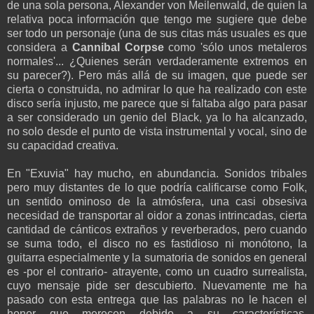
de una sola persona, Alexander von Meilenwald, de quien la
relativa poca información que tengo me sugiere que debe
ser todo un personaje (una de sus citas más usuales es que
considera a
Cannibal Corpse
como 'sólo unos metaleros
normales'... ¿Quienes serán verdaderamente extremos en
su parecer?). Pero más allá de su imagen, que puede ser
cierta o construida, no admirar lo que ha realizado con este
disco sería injusto, me parece que si faltaba algo para pasar
a ser considerado un genio del Black, ya lo ha alcanzado,
no solo desde el punto de vista instrumental y vocal, sino de
su capacidad creativa.
En "Exuvia" hay mucho, en abundancia. Sonidos tribales
pero muy distantes de lo que podría calificarse como Folk,
un sentido ominoso de la atmósfera, una casi obsesiva
necesidad de transportar al oidor a zonas intrincadas, cierta
cantidad de cánticos extraños y reverberados, pero cuando
se suma todo, el disco no es fastidioso ni monótono, la
guitarra especialmente y la sumatoria de sonidos en general
es -por el contrario- atrayente, como un cuadro surrealista,
cuyo mensaje pide ser descubierto. Nuevamente me ha
pasado con esta entrega que las palabras no le hacen el
honor que merecen debido a su características.