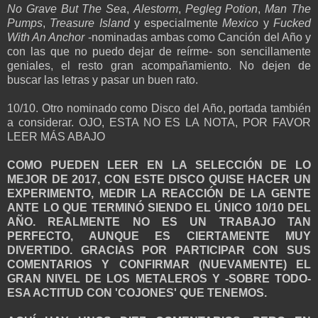
No Grave But The Sea
,
Alestorm
,
Pegleg Potion
,
Man The
Pumps
,
Treasure Island
y especialmente
Mexico
y
Fucked
With An Anchor
-nominadas ambas como Canción del Año y
con las que no puedo dejar de reírme- son sencillamente
geniales, el resto gran acompañamiento. No dejen de
buscar las letras y pasar un buen rato.
10/10. Otro nominado como Disco del Año, portada también
a considerar. OJO, ESTA NO ES LA NOTA, POR FAVOR
LEER MÁS ABAJO
COMO PUEDEN LEER EN LA SELECCIÓN DE LO
MEJOR DE 2017, CON ESTE DISCO QUISE HACER UN
EXPERIMENTO, MEDIR LA REACCIÓN DE LA GENTE
ANTE LO QUE TERMINÓ SIENDO EL ÚNICO 10/10 DEL
AÑO. REALMENTE NO ES UN TRABAJO TAN
PERFECTO, AUNQUE ES CIERTAMENTE MUY
DIVERTIDO. GRACIAS POR PARTICIPAR CON SUS
COMENTARIOS Y CONFIRMAR (NUEVAMENTE) EL
GRAN NIVEL DE LOS METALEROS Y -SOBRE TODO-
ESA ACTITUD CON 'COJONES' QUE TENEMOS.