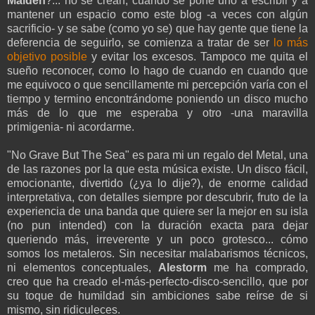
Maiden
?... no se crean, cuando se pone uno a escribir y a
mantener un espacio como este blog -a veces con algún
sacrificio- y se sabe (como yo se) que hay gente que tiene la
deferencia de seguirlo, se comienza a tratar de ser
lo más
objetivo posible
y evitar los excesos. Tampoco me quita el
sueño reconocer, como lo hago de cuando en cuando que
me equivoco o que sencillamente mi percepción varía con el
tiempo y termino encontrándome poniendo un disco mucho
más de lo que me esperaba y otro -una maravilla
primigenia- ni acordarme.
"No Grave But The Sea" es para mi un regalo del Metal, una
de las razones por la que esta música existe. Un disco fácil,
emocionante, divertido (¿ya lo dije?), de enorme calidad
interpretativa, con detalles siempre por descubrir, fruto de la
experiencia de una banda que quiere ser la mejor en su isla
(no pun intended) con la duración exacta para dejar
queriendo más, irreverente y un poco grotesco... cómo
somos los metaleros. Sin necesitar malabarismos técnicos,
ni elementos conceptuales,
Alestorm
me ha comprado,
creo que ha creado el-más-perfecto-disco-sencillo, que por
su toque de humildad sin ambiciones sabe reírse de si
mismo, sin ridiculeces.