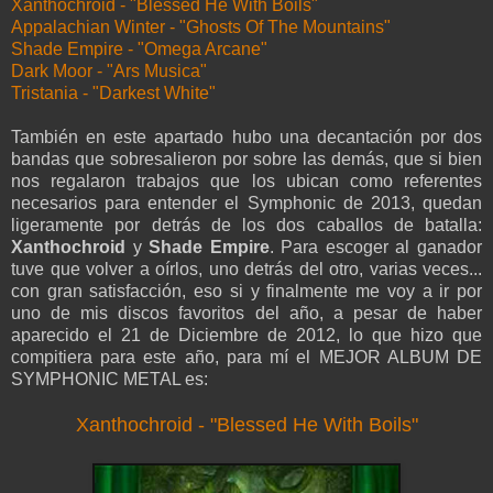
Xanthochroid - "Blessed He With Boils"
Appalachian Winter - "Ghosts Of The Mountains"
Shade Empire - "Omega Arcane"
Dark Moor - "Ars Musica"
Tristania - "Darkest White"
También en este apartado hubo una decantación por dos
bandas que sobresalieron por sobre las demás, que si bien
nos regalaron trabajos que los ubican como referentes
necesarios para entender el Symphonic de 2013, quedan
ligeramente por detrás de los dos caballos de batalla:
Xanthochroid
y
Shade Empire
. Para escoger al ganador
tuve que volver a oírlos, uno detrás del otro, varias veces...
con gran satisfacción, eso si y finalmente me voy a ir por
uno de mis discos favoritos del año, a pesar de haber
aparecido el 21 de Diciembre de 2012, lo que hizo que
compitiera para este año, para mí el MEJOR ALBUM DE
SYMPHONIC METAL es:
Xanthochroid - "Blessed He With Boils"