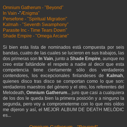
Omnium Gatherum - "Beyond"
In Vain
-"
Ænigma"
Persefone - "Spiritual Migration"
Kalmah - "Seventh Swamphony"
Parasite Inc - Time Tears Down"
Shade Empire - "Omega Arcane"
Si bien esta lista de nominados está compuesta por seis
bandas, cuatro de las cuales se lucieron en sus trabajos, las
dos primeras son
In Vain
, junto a
Shade Empire
, aunque no
creo estar faltándole el respeto a nadie al decir que esta
competencia tiene ciertamente sólo dos verdaderos
contendores, los excepcionales finlandeses de
Kalmah
,
quienes disco tras disco se comportan como lo que son:
verdaderos maestros del género y el otro, los referentes del
Melodeath,
Omnium Gatherum
... juro que casi a cualquiera
de los dos le queda bien la primera posición y a ninguno la
segunda, pero voy a comprometerme con lo que mis oídos
me dijeron y así, el MEJOR ALBUM DE DEATH MELÓDIC
es...