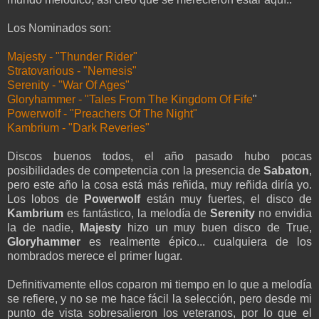
Los Nominados son:
Majesty - "Thunder Rider"
Stratovarious - "Nemesis"
Serenity - "War Of Ages"
Gloryhammer - "Tales From The Kingdom Of Fife
"
Powerwolf - "Preachers Of The Night"
Kambrium - "Dark Reveries"
Discos buenos todos, el año pasado hubo pocas
posibilidades de competencia con la presencia de
Sabaton
,
pero este año la cosa está más reñida, muy reñida diría yo.
Los lobos de
Powerwolf
están muy fuertes, el disco de
Kambrium
es fantástico, la melodía de
Serenity
no envidia
la de nadie,
Majesty
hizo un muy buen disco de True,
Gloryhammer
es realmente épico... cualquiera de los
nombrados merece el primer lugar.
Definitivamente ellos coparon mi tiempo en lo que a melodía
se refiere, y no se me hace fácil la selección, pero desde mi
punto de vista sobresalieron los veteranos, por lo que el