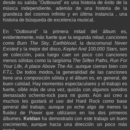
desde su salida "Outbound" es una historia de éxito de la
música independiente, además de una historia de la
grandeza del cosmos infinito y en última instancia , una
historia de búsqueda de excelencia musical.
En "Outbound" la primera mitad del álbum es,
evidentemente, más fuerte que la segunda mitad, canciones
como
Burn The Sky
,
Earthblood
, la descomunal
Never
Existed
y la mejor del disco,
Kepler And 100.000 Stars
, son
de colección, para luego caer un poco con canciones
menos sólidas como la largísima
The Silfen Paths
,
Run For
Your Life
,
A place Above The Air
, aunque cierran bien con
F.T.L.
De todos modos, la generalidad de las canciones
tiene una composición sólida y el álbum es, en general, de
buen calidad. Hay momentos espectaculares y el trabajo es
fuerte, oíble más de una vez, quizás con algunos sonidos
demasiado ochento-rock para mi gusto. Aún así creo a
muchos les gustará el uso del Hard Rock como base
general del trabajo, aunque yo eche algo de menos la
fluidez de Power que utilizaron en los dos primeros
álbumes.
Keldian
ha demostrado con este trabajo un buen
crecimiento, aunque hacia una dirección un poco más