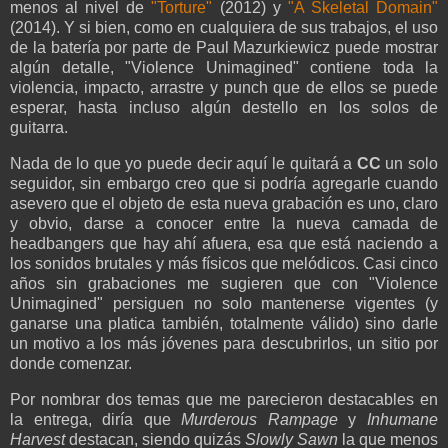
menos al nivel de
"Torture"
(2012) y
"A Skeletal Domain"
(2014). Y si bien, como en cualquiera de sus trabajos, el uso
de la batería por parte de Paul Mazurkiewicz puede mostrar
algún detalle, "Violence Unimagined" contiene toda la
violencia, impacto, arrastre y punch que de ellos se puede
esperar, hasta incluso algún destello en los solos de
guitarra.
Nada de lo que yo puede decir aquí le quitará a
CC
un solo
seguidor, sin embargo creo que si podría agregarle cuando
asevero que el objeto de esta nueva grabación es uno, claro
y obvio, darse a conocer entre la nueva camada de
headbangers que hay ahí afuera, esa que está naciendo a
los sonidos brutales y más físicos que melódicos. Casi cinco
años sin grabaciones me sugieren que con "Violence
Unimagined" persiguen no solo mantenerse vigentes (y
ganarse una platica también, totalmente válido) sino darle
un motivo a los más jóvenes para descubrirlos, un sitio por
donde comenzar.
Por nombrar dos temas que me parecieron destacables en
la entrega, diría que
Murderous Rampage
y
Inhumane
Harvest
destacan, siendo quizás
Slowly Sawn
la que menos