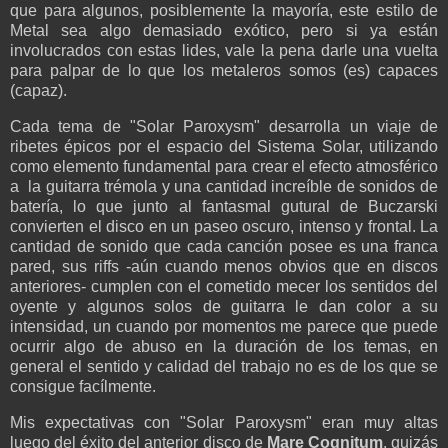
que para algunos, posiblemente la mayoría, este estilo de
Metal sea algo demasiado exótico, pero si ya están
involucrados con estas lides, vale la pena darle una vuelta
para palpar de lo que los metaleros somos (es) capaces
(capaz).
Cada tema de "Solar Paroxysm" desarrolla un viaje de
ribetes épicos por el espacio del Sistema Solar, utilizando
como elemento fundamental para crear el efecto atmosférico
a la guitarra trémola y una cantidad increíble de sonidos de
batería, lo que junto al fantasmal gutural de Buczarski
convierten el disco en un paseo oscuro, intenso y frontal. La
cantidad de sonido que cada canción posee es una franca
pared, sus riffs -aún cuando menos obvios que en discos
anteriores- cumplen con el cometido mecer los sentidos del
oyente y algunos solos de guitarra le dan color a su
intensidad, un cuando por momentos me parece que puede
ocurrir algo de abuso en la duración de los temas, en
general el sentido y calidad del trabajo no es de los que se
consigue facílmente.
Mis expectativas con "Solar Paroxysm" eran muy altas
luego del éxito del anterior disco de
Mare Cognitum
, quizás