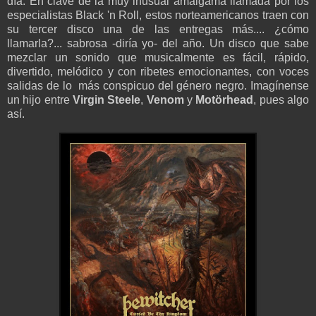
día. En clave de la muy inusual amalgama llamada por los
especialistas Black 'n Roll, estos norteamericanos traen con
su tercer disco una de las entregas más.... ¿cómo
llamarla?... sabrosa -diría yo- del año. Un disco que sabe
mezclar un sonido que musicalmente es fácil, rápido,
divertido, melódico y con ribetes emocionantes, con voces
salidas de lo más conspicuo del género negro. Imagínense
un hijo entre
Virgin Steele
,
Venom
y
Motörhead
, pues algo
así.