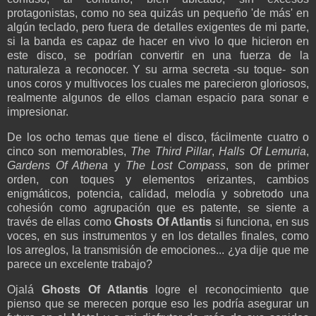
protagonistas, como no sea quizás un pequeño 'de más' en
algún teclado, pero fuera de detalles exigentes de mi parte,
si la banda es capaz de hacer en vivo lo que hicieron en
este disco, se podrían convertir en una fuerza de la
naturaleza a reconocer. Y su arma secreta -su toque- son
unos coros y multivoces los cuales me parecieron gloriosos,
realmente algunos de ellos claman espacio para sonar e
impresionar.
De los ocho temas que tiene el disco, fácilmente cuatro o
cinco son memorables,
The Third Pillar
,
Halls Of Lemuria
,
Gardens Of Athena
y
The Lost Compass
, son de primer
orden, con toques y elementos erizantes, cambios
enigmáticos, potencia, calidad, melodía y sobretodo una
cohesión como agrupación que es patente, se siente a
través de ellas como
Ghosts Of Atlantis
si funciona, en sus
voces, en sus instrumentos y en los detalles finales, como
los arreglos, la transmisión de emociones... ¿ya dije que me
parece un excelente trabajo?
Ojalá
Ghosts Of Atlantis
logre el reconocimiento que
pienso que se merecen porque eso les podría asegurar un