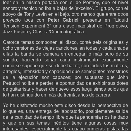
leer en la misma portada con el de Portnoy, que el nivel
sonoro y técnico no iba a bajar de 'excelso'. El grupo, con el
apoyo de Tony Levin en el bajo, otro manco que entre otros
proyecto toca con
Peter Gabriel
, presenta en "Liquid
Tension Experiment 3" una clase magistral de Progresivo,
Jazz Fusion y Clasica/Cinematográfica.
Catorce temas componen el disco, conté seis originales y
ocho versiones de viejas canciones, en todas y cada una de
ellas la banda se esmera en entregar lo más puro de su
sonido, haciendo sonar cada instrumento exactamente
como se supone que se debe hacer, con todos los matices,
arreglos, intensidad y capacidad que semejantes monstruos
de la ejecución son capaces; por supuesto que John
Petrucci no iba a perder la oportunidad de exhibir sus dotes
de guitarrista y hacer de nuevo esos larguísimos solos que
lo han distinguido en más de treinta años de carrera.
Yo he disfrutado mucho este disco desde la perspectiva de
lo que es, una entrega de laboratorio, posiblemente salida
de la cantidad de tiempo libre que la pandemia nos ha dado
y que en sus temas inéditos tiene algunas cosas muy
interesantes, especialmente las cuatro primeras pistas, las