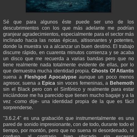
Sé que para algunos éste puede ser uno de los
descubrimientos con los que más adelante me podrían
granjear agradecimientos, especialmente para el sector más
inclinado hacia las notas épicas, altisonantes y potentes,
donde la muestra va a alcanzar un buen destino. El trabajo
discurre rápido, en cuarenta minutos comienza y se acaba
un disco que me recuerda a varias bandas pero que no
tiene realmente nada totalmente evidente de ellas, por lo
que demuestra mucha identidad propia.
Ghosts Of Atlantis
suena a
Fleshgod Apocalypse
aunque un poco menos
agresor, suena a
Epica
sin voces femeninas, a
Behemoth
sin el Black pero con el Sinfónico y realmente para estar
iniciándose me ha parecido que tienen mucho bagaje y a la
vez -como dije- una identidad propia de la que es fácil
sorprenderse.
"3.6.2.4" es una grabación que instrumentalmente es una
pared de sonido impresionante, con de todo, durante todo el
tiempo, por montón, pero que no suena ni desordenado, ni
confuso, al contrario, bien ubicado, sin excesos