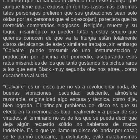
Entiendo que ha llamado la atención con este trabajo, que
aunque tiene poca exposición (en los casos más extremos
tales personajes prefieren que sus grabaciones sean solo
oídas por las personas que ellos escojan), pareciera que ha
merecido comentarios elogiosos. Religión, muerte y su
toque misantrópico no pueden faltar y estoy seguro que
quienes conocen de que va la liturgia están totalmente
claros del alcance de éste y similares trabajos, sin embargo
"Calvaire" puede presumir de una instrumentación y
producción por encima del promedio, asegurando esos
ratos miserables de los que tanto gustamos los bichos raros
a los que este Black -muy segunda ola- nos atrae... como
cucarachas al sucio.
"Calvaire" es un disco que no va a revolucionar nada, de
buenas vibraciones, oscuridad suficiente, atmósfera
razonable, originalidad algo escasa y técnica, como dije,
bien lograda. El principal problema del disco es que su
efecto en la memoria es bajo, realmente y a pesar de sus
virtudes, al terminarlo no es de los que se pueda decir que
deja algún recuerdo sólido no hablemos de marca
indeleble. Es lo que yo llamo un disco de 'andar por casa';
se te ocurrió colocarlo, lo disfrutaste, evitó malabarismos