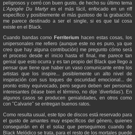
peligrosos y cerró con buen gusto, de hecho su último tema
L'Apogée Du Martyr
es el más fácil, enfocado en un riff
específico y posiblemente el más gustoso de la grabación,
me parece destinado a ser el single, si es que tal cosa
existe en el Black.
Cuando bandas como
Ferriterium
hacen estas cosas, los
unipersonales me refiero (aunque este no es puro, ya que
creo que hay alguna contribución) me pregunto cómo será
el proceso desde el inicio hasta el final, me parece tan
genial que esto ocurra y es tan propio del Black que llego a
pensar que tiene que haber un vaso comunicante entre los
artistas que los inspire... posiblemente un alto nivel de
inspiración con sus toques de oscuridad emocional... de
pronto estoy equivocado, pero seguro deben ser personas
interesantes (léase bien el término, no dije 'divertidas'). En
algunos casos se producen genialidades, en otros como
con "Calvarie" se entregan buenos ratos.
Como resulta usual, este tipo de discos está reservado para
el gusto de amantes muy específicos del género, quienes
conseguirán en él el solaz que perseguimos cuando de
Black Melódico se trata, para el resto de los mortales puede