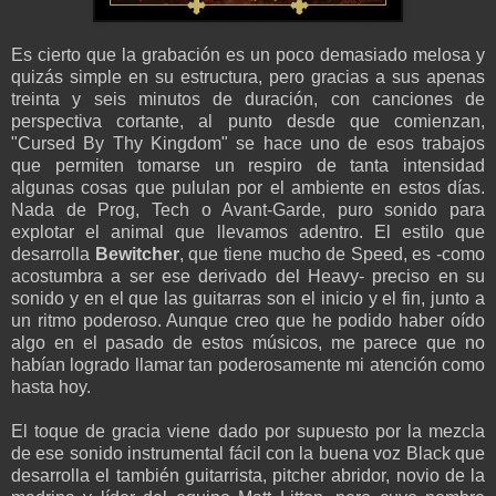
Es cierto que la grabación es un poco demasiado melosa y
quizás simple en su estructura, pero gracias a sus apenas
treinta y seis minutos de duración, con canciones de
perspectiva cortante, al punto desde que comienzan,
"Cursed By Thy Kingdom" se hace uno de esos trabajos
que permiten tomarse un respiro de tanta intensidad
algunas cosas que pululan por el ambiente en estos días.
Nada de Prog, Tech o Avant-Garde, puro sonido para
explotar el animal que llevamos adentro. El estilo que
desarrolla
Bewitcher
, que tiene mucho de Speed, es -como
acostumbra a ser ese derivado del Heavy- preciso en su
sonido y en el que las guitarras son el inicio y el fin, junto a
un ritmo poderoso. Aunque creo que he podido haber oído
algo en el pasado de estos músicos, me parece que no
habían logrado llamar tan poderosamente mi atención como
hasta hoy.
El toque de gracia viene dado por supuesto por la mezcla
de ese sonido instrumental fácil con la buena voz Black que
desarrolla el también guitarrista, pitcher abridor, novio de la