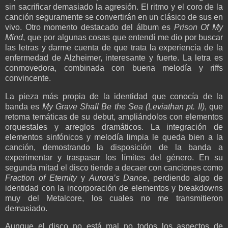
sin sacrificar demasiado la agresión. El ritmo y el coro de la
canción seguramente se convertirán en un clásico de sus en
vivo. Otro momento destacado del álbum es
Prison Of My
Mind
, que por algunas cosas que entendí me dio por buscar
las letras y darme cuenta de que trata la experiencia de la
enfermedad de Alzheimer, interesante y fuerte. La letra es
conmovedora, combinada con buena melodía y riffs
convincente.
La pieza más propia de la identidad que conocía de la
banda es
My Grave Shall Be the Sea (Leviathan pt. II)
, que
retoma temáticas de su debut, ampliándolos con elementos
orquestales y arreglos dramáticos. La integración de
elementos sinfónicos y melodía limpia le queda bien a la
canción, demostrando la disposición de la banda a
experimentar y traspasar los límites del género. En su
segunda mitad el disco tiende a decaer con canciones como
Fraction of Eternity
y
Aurora’s Dance
, perdiendo algo de
identidad con la incorporación de elementos y breakdowns
muy del Metalcore, los cuales no me transmitieron
demasiado.
Aunque el disco no está mal no todos los aspectos de