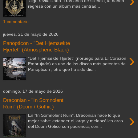
›
algo revitalizado. Tras años de silencio, la banda
regresa con un álbum más centrad...
1 comentario:
jueves, 21 de mayo de 2026
Panopticon - "Det Hjemsøkte
Hjertet" (Atmospheric Black)
›
"Det Hjemsøkte Hjertet" (noruego para El Corazón
Embrujado) es uno de los discos más potentes de
Panopticon , otro que ha sido dis...
domingo, 17 de mayo de 2026
Draconian - "In Somnolent
Ruin" (Doom / Gothic)
›
En "In Somnolent Ruin", Draconian hace lo que
mejor sabe: extender el largo y melancólico arco
del Doom Gótico con paciencia, con...