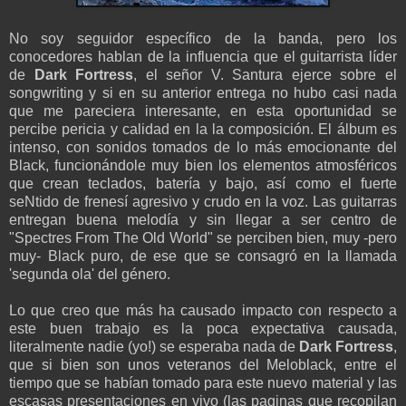
No soy seguidor específico de la banda, pero los
conocedores hablan de la influencia que el guitarrista líder
de
Dark Fortress
, el señor V. Santura ejerce sobre el
songwriting y si en su anterior entrega no hubo casi nada
que me pareciera interesante, en esta oportunidad se
percibe pericia y calidad en la la composición. El álbum es
intenso, con sonidos tomados de lo más emocionante del
Black, funcionándole muy bien los elementos atmosféricos
que crean teclados, batería y bajo, así como el fuerte
seNtido de frenesí agresivo y crudo en la voz. Las guitarras
entregan buena melodía y sin llegar a ser centro de
"Spectres From The Old World" se perciben bien, muy -pero
muy- Black puro, de ese que se consagró en la llamada
'segunda ola' del género.
Lo que creo que más ha causado impacto con respecto a
este buen trabajo es la poca expectativa causada,
literalmente nadie (yo!) se esperaba nada de
Dark Fortress
,
que si bien son unos veteranos del Meloblack, entre el
tiempo que se habían tomado para este nuevo material y las
escasas presentaciones en vivo (las paginas que recopilan