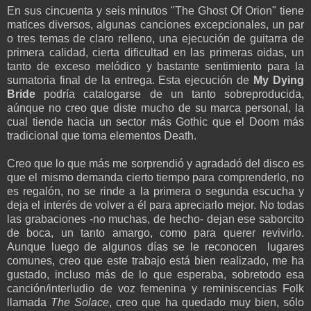
En sus cincuenta y seis minutos "The Ghost Of Orion" tiene
matices diversos, algunas canciones excepcionales, un par
o tres temas de claro relleno, una ejecución de guitarra de
primera calidad, cierta dificultad en las primeras oidas, un
tanto de exceso melódico y bastante sentimiento para la
sumatoria final de la entrega. Esta ejecución de
My Dying
Bride
podría catalogarse de un tanto sobreproducida,
aúnque no creo que diste mucho de su marca personal, la
cual tiende hacia un sector más Gothic que el Doom más
tradicional que toma elementos Death.
Creo que lo que más me sorprendió y agradadó del disco es
que el mismo demanda cierto tiempo para comprenderlo, no
es regalón, no se rinde a la primera o segunda escucha y
deja el interés de volver a él para apreciarlo mejor. No todas
las grabaciones -no muchas, de hecho- dejan ese saborcito
de boca, un tanto amargo, como para querer revivirlo.
Aunque luego de algunos días se le reconocen lugares
comunes, creo que este trabajo está bien realizado, me ha
gustado, incluso más de lo que esperaba, sobretodo esa
canción/interludio de voz femenina y reminiscencias Folk
llamada
The Solace
, creo que ha quedado muy bien, sólo