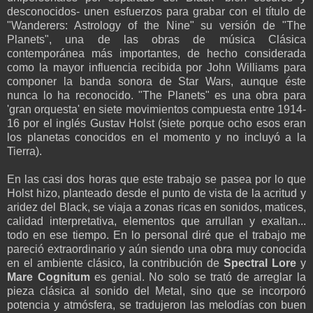
desconocidos- unen esfuerzos para grabar con el título de
"Wanderers: Astrology of the Nine" su versión de "The
Planets", una de las obras de música Clásica
contemporánea más importantes, de hecho considerada
como la mayor influencia recibida por John Williams para
componer la banda sonora de Star Wars, aunque éste
nunca lo ha reconocido. "The Planets" es una obra para
'gran orquesta' en siete movimientos compuesta entre 1914-
16 por el inglés Gustav Holst (siete porque ocho esos eran
los planetas conocidos en el momento y no incluyó a la
Tierra).
En las casi dos horas que este trabajo se pasea por lo que
Holst hizo, planteado desde el punto de vista de la acritud y
aridez del Black, se viaja a zonas ricas en sonidos, matices,
calidad interpretativa, elementos que arrullan y exaltan...
todo en ese tiempo. En lo personal diré que el trabajo me
pareció extraordinario y aún siendo una obra muy conocida
en el ambiente clásico, la contribución de
Spectral Lore
y
Mare Cognitum
es genial. No solo se trató de arreglar la
pieza clásica al sonido del Metal, sino que se incorporó
potencia y atmósfera, se tradujeron las melodías con buen