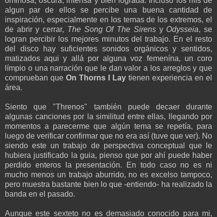
ominosa, oscura, intensa y bien lograda. Incluso los riffs de
algun par de ellos se percibe una buena cantidad de
inspiración, especialmente en los temas de los extremos, el
de abrir y cerrar,
The Song Of The Sirens
y
Odysseia
, se
logran percibir los mejores minutos del trabajo. En el resto
del disco hay suficientes sonidos orgánicos y sentidos,
matizados aqui y allá por alguna voz femenína, un coro
límpio o una narración que le dan valor a los arreglos y que
comprueban que
On Thorns I Lay
tienen experiencia en el
área.
Siento que "Threnos" también puede decaer durante
algunas canciones por la similitud entre ellas, llegando por
momentos a parecerme que algún tema se repetía, para
luego de verificar confirmar que no era así (tuve que ver). No
siendo este un trabajo de perspectiva conceptual que le
hubiera justificado la guia, pienso que por ahí puede haber
perdido enteros la presentación. En todo caso no es ni
mucho menos un trabajo aburrido, no es excelso tampoco,
pero muestra bastante bien lo que -entiendo- ha realizado la
banda en el pasado.
Aunque este sexteto no es demasiado conocido para mi,