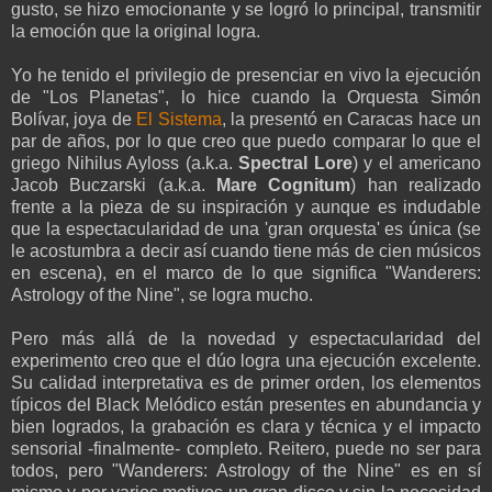
gusto, se hizo emocionante y se logró lo principal, transmitir
la emoción que la original logra.
Yo he tenido el privilegio de presenciar en vivo la ejecución
de "Los Planetas", lo hice cuando la Orquesta Simón
Bolívar, joya de
El Sistema
, la presentó en Caracas hace un
par de años, por lo que creo que puedo comparar lo que el
griego Nihilus Ayloss (a.k.a.
Spectral Lore
) y el americano
Jacob Buczarski (a.k.a.
Mare Cognitum
) han realizado
frente a la pieza de su inspiración y aunque es indudable
que la espectacularidad de una 'gran orquesta' es única (se
le acostumbra a decir así cuando tiene más de cien músicos
en escena), en el marco de lo que significa "Wanderers:
Astrology of the Nine", se logra mucho.
Pero más allá de la novedad y espectacularidad del
experimento creo que el dúo logra una ejecución excelente.
Su calidad interpretativa es de primer orden, los elementos
típicos del Black Melódico están presentes en abundancia y
bien logrados, la grabación es clara y técnica y el impacto
sensorial -finalmente- completo. Reitero, puede no ser para
todos, pero "Wanderers: Astrology of the Nine" es en sí