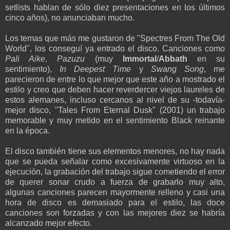
setlists hablan de sólo diez presentaciones en los últimos
cinco años), no anunciaban mucho.
Los temas que más me gustaron de "Spectres From The Old
World", los conseguí ya entrado el disco. Canciones como
Pali Aike
,
Pazuzu
(muy
Immortal
/
Abbath
en su
sentimiento),
In Deepest Time
y
Swang Song
, me
parecieron de entre lo que mejor que este año a mostrado el
estilo y creo que deben hacer reverdercer viejos laureles de
estos alemanes, incluso cercanos al nivel de su -todavía-
mejor disco, "Tales From Eternal Dusk" (2001) un trabajo
memorable y muy metido en el sentimiento Black reinante
en la época.
El disco también tiene sus elementos menores, no hay nada
que se pueda señalar como excesivamente virtuoso en la
ejecución, la grabación del trabajo sigue cometiendo el error
de querer sonar crudo a fuerza de grabarlo muy alto,
algunas canciones parecen mayormente relleno y casi una
hora de disco es demasiado para el estilo, las doce
canciones son forzadas y con las mejores diez se habría
alcanzado mejor efecto.