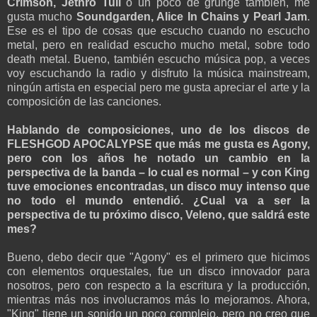
Crimson, Jethro Tull
o un poco de grunge también, me
gusta mucho
Soundgarden, Alice In Chains y Pearl Jam
.
Ese es el tipo de cosas que escucho cuando no escucho
metal, pero en realidad escucho mucho metal, sobre todo
death metal. Bueno, también escucho música pop, a veces
voy escuchando la radio y disfruto la música mainstream,
ningún artista en especial pero me gusta apreciar el arte y la
composición de las canciones.
Hablando de composiciones, uno de los discos de
FLESHGOD APOCALYPSE que más me gusta es Agony,
pero con los años he notado un cambio en la
perspectiva de la banda – lo cual es normal – y con King
tuve emociones encontradas, un disco muy intenso que
no todo el mundo entendió. ¿Cual va a ser la
perspectiva de tu próximo disco, Veleno, que saldrá este
mes?
Bueno, debo decir que "Agony" es el primero que hicimos
con elementos orquestales, fue un disco innovador para
nosotros, pero con respecto a la escritura y la producción,
mientras más nos involucramos más lo mejoramos. Ahora,
"King" tiene un sonido un poco complejo, pero no creo que