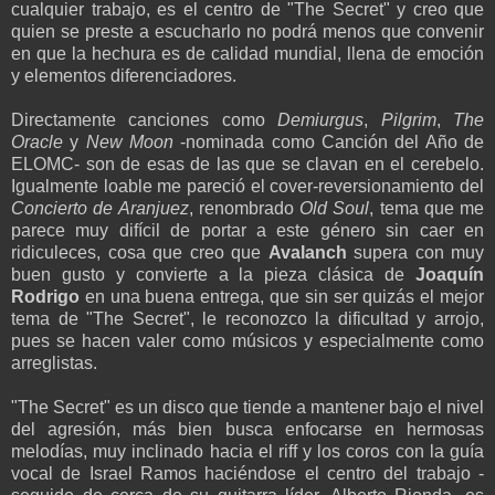
cualquier trabajo, es el centro de "The Secret" y creo que
quien se preste a escucharlo no podrá menos que convenir
en que la hechura es de calidad mundial, llena de emoción
y elementos diferenciadores.
Directamente canciones como
Demiurgus
,
Pilgrim
,
The
Oracle
y
New Moon
-nominada como Canción del Año de
ELOMC- son de esas de las que se clavan en el cerebelo.
Igualmente loable me pareció el cover-reversionamiento del
Concierto de Aranjuez
, renombrado
Old Soul
, tema que me
parece muy difícil de portar a este género sin caer en
ridiculeces, cosa que creo que
Avalanch
supera con muy
buen gusto y convierte a la pieza clásica de
Joaquín
Rodrigo
en una buena entrega, que sin ser quizás el mejor
tema de "The Secret", le reconozco la dificultad y arrojo,
pues se hacen valer como músicos y especialmente como
arreglistas.
"The Secret" es un disco que tiende a mantener bajo el nivel
del agresión, más bien busca enfocarse en hermosas
melodías, muy inclinado hacia el riff y los coros con la guía
vocal de Israel Ramos haciéndose el centro del trabajo -