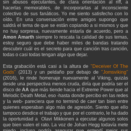
sin abusos ejecutantes, de clara orientación al riff, a
hacerlas memorables, de incorporarlas al inconsciente
colectivo de sus fanáticos. Yo me siento satisfecho con lo
oído. En una conversación entre amigos supongo que
saldrá el tema de que se están copiando a si mismos y que
no hay sorpresa, nuevamente estaría de acuerdo, pero a
Amon Amarth
siempre lo rescata la calidad de sus temas,
estoy seguro que debe haber miles de bandas tratando
descubrir cuál es el secreto para que canción tras canción,
todas o casi todas tengan algo que dejar.
Esta grabación está casi a la altura de
"Deceiver Of The
Gods"
(2013) y un peldaño por debajo de
"Jomsviking"
(2016), le rinde homenaje nuevamente al Viking, quizás
desde una perspectiva menos cruda, diría que podría ser el
disco de
AA
que más tiende hacia el Extreme Power que al
Melodic Death Metal, eso -hasta donde percibo en las redes
y la web- pareciera que no terminó de caer tan bien entre
quienes esperaban algo más de agresión. Siento que ello
tampoco desdice el trabajo y que por el contrario, le ha dado
la oportunidad a Olavi Mikkonen a ejecutar algunos solos
que bien valen el rato. La voz de Johan Hegg todavía mete
miedo, incluso podría asegurar que entendí mejor sus