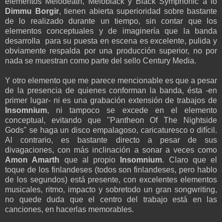
elementos Melodeath, Meloblack y Black Symphonic a lo
Dimmu Borgir
, tienen abierta superioridad sobre bastante
de lo realizado durante un tiempo, sin contar que los
elementos conceptuales y de imaginería que la banda
desarrolla para su puesta en escena es excelente, pulida y
obviamente respalda por una producción superior, no por
nada se muestran como parte del sello Century Media.
Y otro elemento que me parece mencionable es que a pesar
de la presencia de quienes conforman la banda, ésta -en
primer lugar- ni es una grabación extensión de trabajos de
Insomnium
, ni tampoco se excede en el elemento
conceptual, evitando que "Pantheon Of The Nightside
Gods" se haga un disco empalagoso, caricaturesco o difícil.
Al contrario, es bastante directo a pesar de sus
divagaciones, con más inclinación a sonar a veces como
Amon Amarth
que al propio
Insomnium
. Claro que el
toque de los finlandeses (todos son finlandeses, pero hablo
de los segundos) está presente, con excelentes elementos
musicales, ritmo, impacto y sobretodo un gran songwriting,
no quede duda que el centro del trabajo está en las
canciones, en hacerlas memorables.