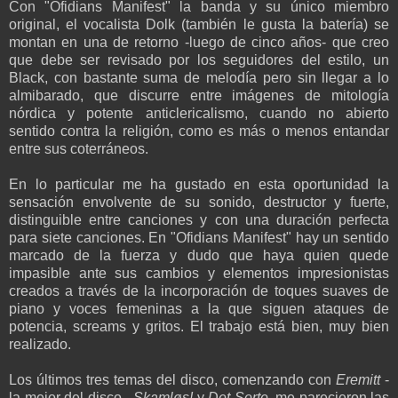
Con "Ofidians Manifest" la banda y su único miembro
original, el vocalista Dolk (también le gusta la batería) se
montan en una de retorno -luego de cinco años- que creo
que debe ser revisado por los seguidores del estilo, un
Black, con bastante suma de melodía pero sin llegar a lo
almibarado, que discurre entre imágenes de mitología
nórdica y potente anticlericalismo, cuando no abierto
sentido contra la religión, como es más o menos entandar
entre sus coterráneos.
En lo particular me ha gustado en esta oportunidad la
sensación envolvente de su sonido, destructor y fuerte,
distinguible entre canciones y con una duración perfecta
para siete canciones. En "Ofidians Manifest" hay un sentido
marcado de la fuerza y dudo que haya quien quede
impasible ante sus cambios y elementos impresionistas
creados a través de la incorporación de toques suaves de
piano y voces femeninas a la que siguen ataques de
potencia, screams y gritos. El trabajo está bien, muy bien
realizado.
Los últimos tres temas del disco, comenzando con
Eremitt
-
la mejor del disco-,
Skamløs!
y
Det Sorte
, me parecieron las