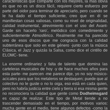
características que comparte con los mejores, la más obvia
es que no es un disco fácil, requiere cierto esfuerzo por
parte del oidor para terminar de apreciarlo, pero cuando se
le ha dado el tiempo suficiente, creo que en él se
manifiestan cosas valiosas, como su nivel de originalidad,
calidad instrumental, atrevimiento con el uso del Avant-
Garde sin hacerlo 'raro', melódico con comedimiento y
suficientemente Atmosférico. Realmente me ha parecido
uno de esos discos que me congracia con la calidad
subterránea que solo en este género -junto con la música
Clásica, el Jazz y quizás la Salsa, como dice el cintillo de
ELOMC- tiene.
La enorme ordinariez y falta de talento que domina las
carteleras musicales de hoy -y de hace muchos años para
esta parte- me parecen -me parece dije, yo no soy músico-
acicates para que los metaleros se destaquen; puede que al
colectivo no le guste o no lo oiga, eso está en cada quien,
pero no habría justicia entre cielo y tierra si esa misma gente
no reconociera la calidad que gente como
Dodheimsgard
es capaz de realizar. Este tipo de Metal tiende a no
trascender demasiado en el tiempo, por motivos varios:
mucha gente en el medio, tiene algunos defectos -como la