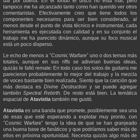
dar por buena. En el fondo el disco no está mal, pero
tampoco me ha alcanzado tanto como han querido ver otros
comentaristas. Efectivamente creo que tiene todos los
componentes necesarios para ser bien considerado, al
menos desde el punto de vista técnico e instrumental, cada
herramienta es ejecutada con calidad y en su conjunto el
trabajo me ha parecido dinámico, aunque su foco musical
está un poco disperso.
Le echo de menos a "Cosmic Warfare" uno o dos temas más
totales, aunque en sus riffs se adivinan buenas ideas,
quizás le faltó remate: En todo caso los solos de guitarra me
parecieron probablemente lo mejor del trabajo y la mezcla
de voces bastante bien realizada. Siento que la canción que
más destaca es
Divine Destruction
y se puede agregar
también
Spectral Rebirth
. De resto está bien. La temática
espacial de
Atavistia
también me gustó.
Atavistia
es una banda que promete, posiblemente sea una
de esas que esté esperando a explotar muy pronto, con
"Cosmic Warfare" tengo la idea de que se han granjeado
una buena base de fanáticos y que podríamos saber más de
ellos en próxima oportunidad. Necesita quizás algo más de