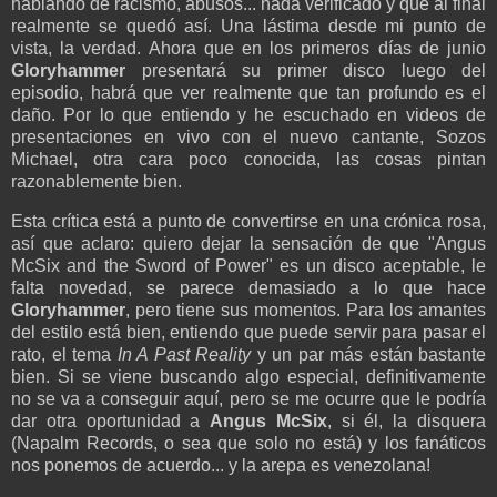
hablando de racismo, abusos... nada verificado y que al final
realmente se quedó así. Una lástima desde mi punto de
vista, la verdad. Ahora que en los primeros días de junio
Gloryhammer
presentará su primer disco luego del
episodio, habrá que ver realmente que tan profundo es el
daño. Por lo que entiendo y he escuchado en videos de
presentaciones en vivo con el nuevo cantante, Sozos
Michael, otra cara poco conocida, las cosas pintan
razonablemente bien.
Esta crítica está a punto de convertirse en una crónica rosa,
así que aclaro: quiero dejar la sensación de que "Angus
McSix and the Sword of Power" es un disco aceptable, le
falta novedad, se parece demasiado a lo que hace
Gloryhammer
, pero tiene sus momentos. Para los amantes
del estilo está bien, entiendo que puede servir para pasar el
rato, el tema
In A Past Reality
y un par más están bastante
bien. Si se viene buscando algo especial, definitivamente
no se va a conseguir aquí, pero se me ocurre que le podría
dar otra oportunidad a
Angus McSix
, si él, la disquera
(Napalm Records, o sea que solo no está) y los fanáticos
nos ponemos de acuerdo... y la arepa es venezolana!