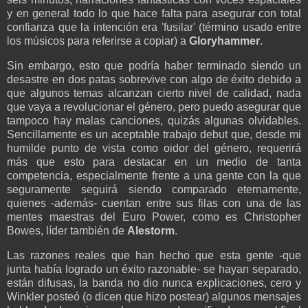
y en general todo lo que hace falta para asegurar con total
confianza que la intención era 'fusilar' (término usado entre
los músicos para referirse a copiar) a
Gloryhammer
.
Sin embargo, esto que podría haber terminado siendo un
desastre en dos patas sobrevive con algo de éxito debido a
que algunos temas alcanzan cierto nivel de calidad, nada
que vaya a revolucionar el género, pero puedo asegurar que
tampoco hay malas canciones, quizás algunas olvidables.
Sencillamente es un aceptable trabajo debut que, desde mi
humilde punto de vista como oidor del género, requerirá
más que esto para destacar en un medio de tanta
competencia, especialmente frente a una gente con la que
seguramente seguirá siendo comparado eternamente,
quienes -además- cuentan entre sus filas con una de las
mentes maestras del Euro Power, como es Christopher
Bowes, líder también de
Alestorm
.
Las razones reales que han hecho que esta gente -que
junta había logrado un éxito razonable- se hayan separado,
están difusas, la banda no dio nunca explicaciones, cero y
Winkler posteó (o dicen que hizo postear) algunos mensajes