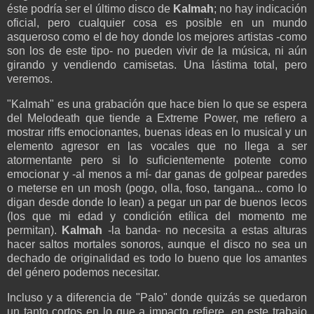
éste podría ser el último disco de
Kalmah
; no hay indicación
oficial, pero cualquier cosa es posible en un mundo
asqueroso como el de hoy donde los mejores artistas -como
son los de este tipo- no pueden vivir de la música, ni aún
girando y vendiendo camisetas. Una lástima total, pero
veremos.
"Kalmah" es una grabación que hace bien lo que se espera
del Melodeath que tiende a Extreme Power, me refiero a
mostrar riffs emocionantes, buenas ideas en lo musical y un
elemento agresor en las vocales que no llega a ser
atormentante pero si lo suficientemente potente como
emocionar y -al menos a mí- dar ganas de golpear paredes
o meterse en un mosh (pogo, olla, foso, tangana... como lo
digan desde donde lo lean) a pegar un par de buenos lecos
(los que mi edad y condición etílica del momento me
permitan).
Kalmah
-la banda- no necesita a estas alturas
hacer saltos mortales sonoros, aunque el disco no sea un
dechado de originalidad es todo lo bueno que los amantes
del género podemos necesitar.
Incluso y a diferencia de "Palo" donde quizás se quedaron
un tanto cortos en lo que a impacto refiere, en este trabajo