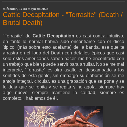
miércoles, 17 de mayo de 2023
Cattle Decapitation - "Terrasite" (Death /
Brutal Death)
"Terrasite" de
Cattle Decapitation
es casi contra intuitivo,
en tanto lo normal habría sido encontrarse con el disco
'típico' (más sobre esto adelante) de la banda, ese que te
arrastra en el lodo del Death con detalles épicos que casi
solo estos americanos saben hacer, me he encontrado con
un trabajo que bien puede servir para arrullar. No se me mal
interprete, "Terrasite" es otro asalto en descampado a los
sentidos de esta gente, sin embargo su elaboración se me
antoja integral, circular, es una grabación que se pone y se
le deja que se repita y se repita y no agota, siempre hay
algo nuevo, siempre mantiene la calidad, siempre es
completo... hablemos de él.