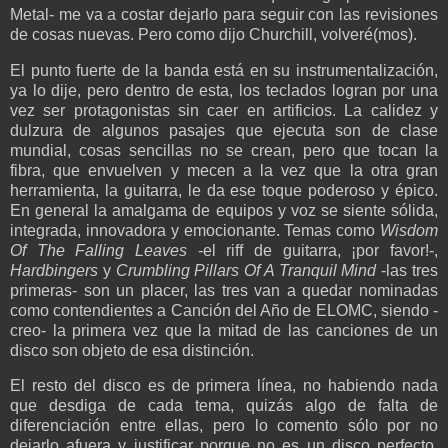
Metal- me va a costar dejarlo para seguir con las revisiones
de cosas nuevas. Pero como dijo Churchill, volveré(mos).
El punto fuerte de la banda está en su instrumentalización,
ya lo dije, pero dentro de esta, los teclados logran por una
vez ser protagonistas sin caer en artificios. La calidez y
dulzura de algunos pasajes que ejecuta son de clase
mundial, cosas sencillas no se crean, pero que tocan la
fibra, que envuelven y mecen a la vez que la otra gran
herramienta, la guitarra, le da ese toque poderoso y épico.
En general la amalgama de equipos y voz se siente sólida,
integrada, innovadora y emocionante. Temas como
Wisdom
Of The Falling Leaves
-el riff de guitarra, ¡por favor!-,
Hardbingers
y
Crumbling Pillars Of A Tranquil Mind
-las tres
primeras- son un placer, las tres van a quedar nominadas
como contendientes a Canción del Año de ELOMC, siendo -
creo- la primera vez que la mitad de las canciones de un
disco son objeto de esa distinción.
El resto del disco es de primera línea, no habiendo nada
que desdiga de cada tema, quizás algo de falta de
diferenciación entre ellas, pero lo comento sólo por no
dejarlo afuera y justificar porque no es un disco perfecto.