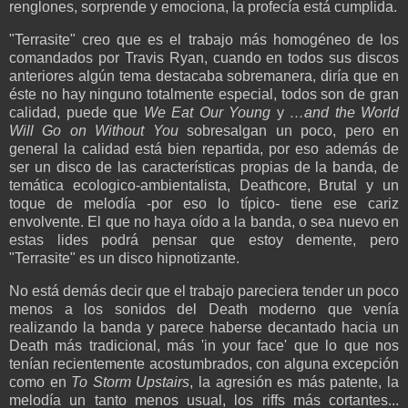
renglones, sorprende y emociona, la profecía está cumplida.
"Terrasite" creo que es el trabajo más homogéneo de los
comandados por Travis Ryan, cuando en todos sus discos
anteriores algún tema destacaba sobremanera, diría que en
éste no hay ninguno totalmente especial, todos son de gran
calidad, puede que
We Eat Our Young
y
…and the World
Will Go on Without You
sobresalgan un poco, pero en
general la calidad está bien repartida, por eso además de
ser un disco de las características propias de la banda, de
temática ecologico-ambientalista, Deathcore, Brutal y un
toque de melodía -por eso lo típico- tiene ese cariz
envolvente. El que no haya oído a la banda, o sea nuevo en
estas lides podrá pensar que estoy demente, pero
"Terrasite" es un disco hipnotizante.
No está demás decir que el trabajo pareciera tender un poco
menos a los sonidos del Death moderno que venía
realizando la banda y parece haberse decantado hacia un
Death más tradicional, más 'in your face' que lo que nos
tenían recientemente acostumbrados, con alguna excepción
como en
To Storm Upstairs
, la agresión es más patente, la
melodía un tanto menos usual, los riffs más cortantes...