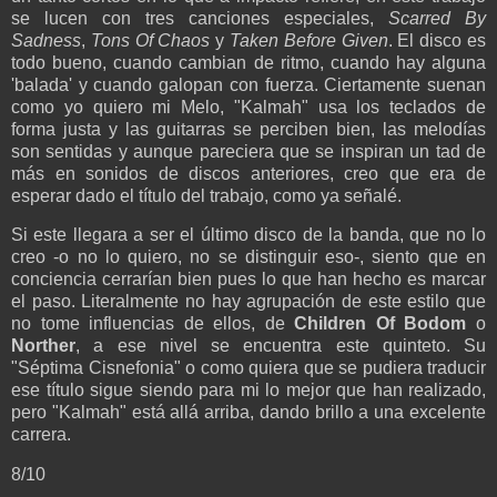
se lucen con tres canciones especiales,
Scarred By
Sadness
,
Tons Of Chaos
y
Taken Before Given
. El disco es
todo bueno, cuando cambian de ritmo, cuando hay alguna
'balada' y cuando galopan con fuerza. Ciertamente suenan
como yo quiero mi Melo, "Kalmah" usa los teclados de
forma justa y las guitarras se perciben bien, las melodías
son sentidas y aunque pareciera que se inspiran un tad de
más en sonidos de discos anteriores, creo que era de
esperar dado el título del trabajo, como ya señalé.
Si este llegara a ser el último disco de la banda, que no lo
creo -o no lo quiero, no se distinguir eso-, siento que en
conciencia cerrarían bien pues lo que han hecho es marcar
el paso. Literalmente no hay agrupación de este estilo que
no tome influencias de ellos, de
Children Of Bodom
o
Norther
, a ese nivel se encuentra este quinteto. Su
"Séptima Cisnefonia" o como quiera que se pudiera traducir
ese título sigue siendo para mi lo mejor que han realizado,
pero "Kalmah" está allá arriba, dando brillo a una excelente
carrera.
8/10