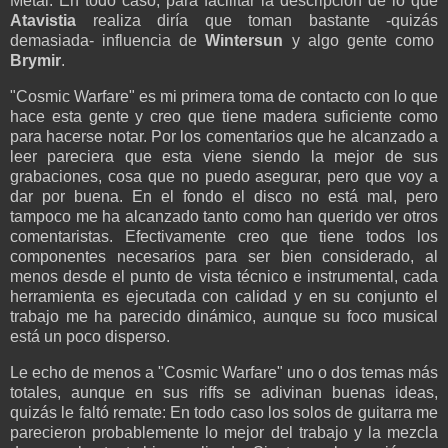
Metal. En todo caso, para facilitar la descripción de lo que
Atavistia
realiza diría que toman bastante -quizás
demasiada- influencia de
Wintersun
y algo gente como
Brymir
.
"Cosmic Warfare" es mi primera toma de contacto con lo que
hace esta gente y creo que tiene madera suficiente como
para hacerse notar. Por los comentarios que he alcanzado a
leer pareciera que esta viene siendo la mejor de sus
grabaciones, cosa que no puedo asegurar, pero que voy a
dar por buena. En el fondo el disco no está mal, pero
tampoco me ha alcanzado tanto como han querido ver otros
comentaristas. Efectivamente creo que tiene todos los
componentes necesarios para ser bien considerado, al
menos desde el punto de vista técnico e instrumental, cada
herramienta es ejecutada con calidad y en su conjunto el
trabajo me ha parecido dinámico, aunque su foco musical
está un poco disperso.
Le echo de menos a "Cosmic Warfare" uno o dos temas más
totales, aunque en sus riffs se adivinan buenas ideas,
quizás le faltó remate: En todo caso los solos de guitarra me
parecieron probablemente lo mejor del trabajo y la mezcla