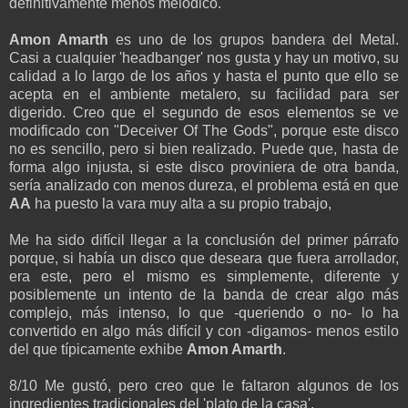
definitivamente menos melódico.
Amon Amarth
es uno de los grupos bandera del Metal.
Casi a cualquier 'headbanger' nos gusta y hay un motivo, su
calidad a lo largo de los años y hasta el punto que ello se
acepta en el ambiente metalero, su facilidad para ser
digerido. Creo que el segundo de esos elementos se ve
modificado con "Deceiver Of The Gods", porque este disco
no es sencillo, pero si bien realizado. Puede que, hasta de
forma algo injusta, si este disco proviniera de otra banda,
sería analizado con menos dureza, el problema está en que
AA
ha puesto la vara muy alta a su propio trabajo,
Me ha sido difícil llegar a la conclusión del primer párrafo
porque, si había un disco que deseara que fuera arrollador,
era este, pero el mismo es simplemente, diferente y
posiblemente un intento de la banda de crear algo más
complejo, más intenso, lo que -queriendo o no- lo ha
convertido en algo más difícil y con -digamos- menos estilo
del que típicamente exhibe
Amon Amarth
.
8/10 Me gustó, pero creo que le faltaron algunos de los
ingredientes tradicionales del 'plato de la casa'.