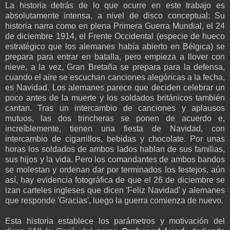
La historia detrás de lo que ocurre en este trabajo es
absolutamente intensa, a nivel de disco conceptual: Su
historia narra como en plena Primera Guerra Mundial, el 24
de diciembre 1914, el Frente Occidental (especie de hueco
estratégico que los alemanes había abierto en Bélgica) se
prepara para entrar en batalla, pero empieza a llover con
nieve, a la vez, Gran Bretaña se prepara para la defensa,
cuando el aire se escuchan canciones alegóricas a la fecha,
es Navidad. Los alemanes parece que deciden celebrar un
poco antes de la muerte y los soldados británicos también
cantan. Tras un intercambio de canciones y aplausos
mutuos, las dos trincheras se ponen de acuerdo e,
increíblemente, tienen una fiesta de Navidad, con
intercambio de cigarrillos, bebidas y chocolate. Por unas
horas los soldados de ambos lados hablan de sus familias,
sus hijos y la vida. Pero los comandantes de ambos bandos
se molestan y ordenan dar por terminados los festejos, aún
así, hay evidencia fotográfica de que el 26 de diciembre se
izan carteles ingleses que dicen 'Feliz Navidad' y alemanes
que responde 'Gracias', luego la guerra comienza de nuevo.
Esta historia establece los parámetros y motivación del