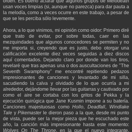
orden. Es bueno aclarar que algunos grupos de Melodeath
usan voces limpias (si, aunque no parezca) para dar pauta a
la melodía, como a veces ocurre en este trabajo, a pesar de
que se les perciba sólo levemente.
Ahora, a lo que vinimos, mi opinión como oidor: Primero diré
que trato de evitar, por sobre todas, caer en las
mezquindades que algunos conocedores se permiten y no
me importa si, creyendo que es justo, debo otorgar una
calificación excelente diez veces seguidas a diez discos
aquí comentados. Dejando claro por donde van los tiros,
revelaré que tras apenas una o dos auscultaciones de "The
Seventh Swamphony" me encontré repitiendo pedazos
impresionantes de canciones y levantado de mi silla,
sacudiendo la calva y olvidado de lo que ocurría a mi
alrededor, dejándome llevar por las guitarras y cautivado por
como el aire se cortaba con los gritos de Pekka y la
ejecución quirúgica que Jane Kusmin impone a su batería.
Canciones majestuosas como
Hollo
,
Deadfall
,
Windlake
Tale
y
Pikemaster
le dieron paso a la que, desde mi punto
de vista, puede ser la mejor pieza que he escuchado este
año, la canción más impresionante hasta este momento:
Wolves On The Throne
, en la que el nuevo integrante,