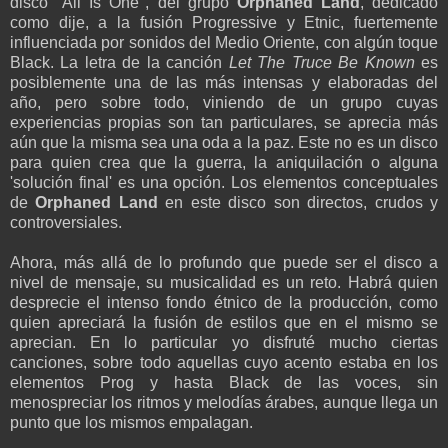
disco "All Is One", del grupo
Orphaned Land
, dedicado
como dije, a la fusión Progressive y Etnic, fuertemente
influenciada por sonidos del Medio Oriente, con algún toque
Black. La letra de la canción
Let The Truce Be Known
es
posiblemente una de las más intensas y elaboradas del
año, pero sobre todo, viniendo de un grupo cuyas
experiencias propias son tan particulares, se aprecia más
aún que la misma sea una oda a la paz. Este no es un disco
para quien crea que la guerra, la aniquilación o alguna
'solución final' es una opción. Los elementos conceptuales
de
Orphaned Land
en este disco son directos, crudos y
controversiales.
Ahora, más allá de lo profundo que puede ser el disco a
nivel de mensaje, su musicalidad es un reto. Habrá quien
desprecie el intenso fondo étnico de la producción, como
quien apreciará la fusión de estilos que en el mismo se
aprecian. En lo particular yo disfruté mucho ciertas
canciones, sobre todo aquellas cuyo acento estaba en los
elementos Prog y hasta Black de las voces, sin
menospreciar los ritmos y melodías árabes, aunque llega un
punto que los mismos empalagan.