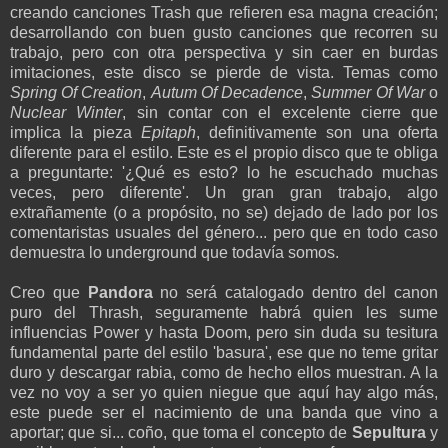
creando canciones Trash que refieren esa magna creación;
desarrollando con buen gusto canciones que recorren su
trabajo, pero con otra perspectiva y sin caer en burdas
imitaciones, este disco se pierde de vista. Temas como
Spring Of Creation
,
Autum Of Decadence
,
Summer Of War
o
Nuclear Winter
, sin contar con el excelente cierre que
implica la pieza
Epitaph
, definitivamente son una oferta
diferente para el estilo. Este es el propio disco que te obliga
a preguntarte: '¿Qué es esto? lo he escuchado muchas
veces, pero diferente'. Un gran gran trabajo, algo
extrañamente (o a propósito, no se) dejado de lado por los
comentaristas usuales del género... pero que en todo caso
demuestra lo underground que todavía somos.
Creo que
Pandora
no será catalogado dentro del canon
puro del Thrash, seguramente habrá quien les sume
influencias Power y hasta Doom, pero sin duda su tesitura
fundamental parte del estilo 'basura', ese que no teme gritar
duro y descargar rabia, como de hecho ellos muestran. A la
vez no voy a ser yo quien niegue que aquí hay algo más,
este puede ser el nacimiento de una banda que vino a
aportar; que si... coño, que toma el concepto de
Sepultura
y