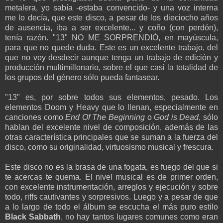
metalera, yo sabía -estaba convencido- y una voz interna
me lo decía, que este disco, a pesar de los dieciocho años
de ausencia, iba a ser excelente... y coño (con perdón),
tenía razón. "13" NO ME SORPRENDIÓ, en mayúscula,
para que no quede duda. Este es un excelente trabajo, del
que no voy desdecir aunque tenga un trabajo de edición y
producción multimillonario, sobre el que casi la totalidad de
los grupos del género sólo pueda fantasear.
"13" es, por sobre todos sus elementos, pesado. Los
elementos Doom y Heavy que lo llenan, especialmente en
canciones como
End Of The Beginning
o
God is Dead
, sólo
hablan del excelente nivel de composición, además de las
otras característica principales que se suman a la fuerza del
disco, como su originalidad, virtuosismo musical y frescura.
Este disco no es la brasa de una fogata, es fuego del que si
te acercas te quema. El nivel musical es de primer orden,
con excelente instrumentación, arreglos y ejecución y sobre
todo, riffs cautivantes y sorpresivos. Luego y a pesar de que
a lo largo de todo el álbum se escucha el más puro estilo
Black Sabbath
, no hay tantos lugares comunes como eran