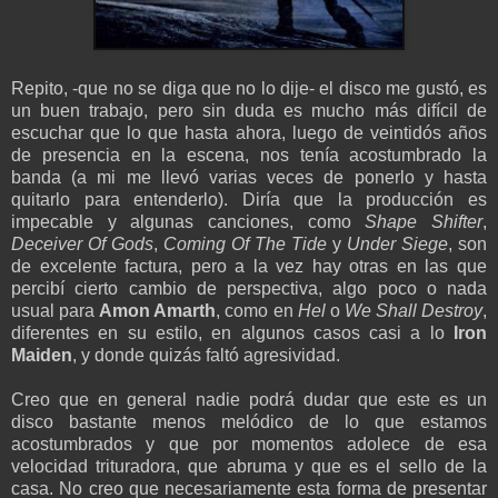
Repito, -que no se diga que no lo dije- el disco me gustó, es
un buen trabajo, pero sin duda es mucho más difícil de
escuchar que lo que hasta ahora, luego de veintidós años
de presencia en la escena, nos tenía acostumbrado la
banda (a mi me llevó varias veces de ponerlo y hasta
quitarlo para entenderlo). Diría que la producción es
impecable y algunas canciones, como
Shape Shifter
,
Deceiver Of Gods
,
Coming Of The Tide
y
Under Siege
, son
de excelente factura, pero a la vez hay otras en las que
percibí cierto cambio de perspectiva, algo poco o nada
usual para
Amon Amarth
, como en
Hel
o
We Shall Destroy
,
diferentes en su estilo, en algunos casos casi a lo
Iron
Maiden
, y donde quizás faltó agresividad.
Creo que en general nadie podrá dudar que este es un
disco bastante menos melódico de lo que estamos
acostumbrados y que por momentos adolece de esa
velocidad trituradora, que abruma y que es el sello de la
casa. No creo que necesariamente esta forma de presentar