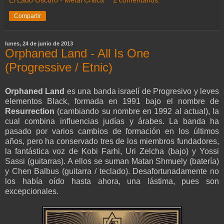
El Lado Oscuro - Metal Critica
2 comentarios:
Compartir
lunes, 24 de junio de 2013
Orphaned Land - All Is One
(Progressive / Etnic)
Orphaned Land
es una banda israelí de Progresivo y leves
elementos Black, formada en 1991 bajo el nombre de
Resurrection
(cambiando su nombre en 1992 al actual), la
cual combina influencias judías y árabes. La banda ha
pasado por varios cambios de formación en los últimos
años, pero ha conservado tres de los miembros fundadores,
la fantástica voz de Kobi Farhi, Uri Zelcha (bajo) y Yossi
Sassi (guitarras). A ellos se suman Matan Shmuely (batería)
y Chen Balbus (guitarra / teclado). Desafortunadamente no
los había oído hasta ahora, una lástima, pues son
excepcionales.