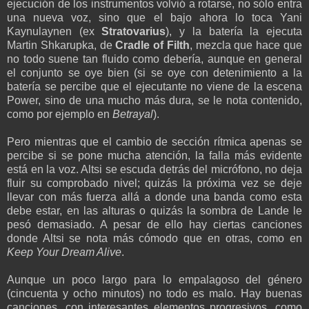
ejecución de los instrumentos volvió a rotarse, no sólo entra
una nueva voz, sino que el bajo ahora lo toca Yani
Kaynulaynen (ex
Stratovarius
), y la batería la ejecuta
Martin Shkarupka, de
Cradle of Filth
, mezcla que hace que
no todo suene tan fluido como debería, aunque en general
el conjunto se oye bien (si se oye con detenimiento a la
batería se percibe que el ejecutante no viene de la escena
Power, sino de una mucho más dura, se le nota contenido,
como por ejemplo en
Betrayal
).
Pero mientras que el cambio de sección rítmica apenas se
percibe si se pone mucha atención, la falla más evidente
está en la voz. Altsi se escuda detrás del micrófono, no deja
fluir su comprobado nivel; quizás la próxima vez se deje
llevar con más fuerza allá a donde una banda como esta
debe estar, en las alturas o quizás la sombra de Lande le
pesó demasiado. A pesar de ello hay ciertas canciones
donde Altsi se nota más cómodo que en otras, como en
Keep Your Dream Alive
.
Aunque un poco largo para lo empalagoso del género
(cincuenta y ocho minutos) no todo es malo. Hay buenas
canciones, con interesantes elementos progresivos, como