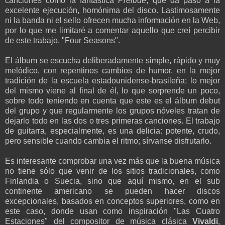
canciones como la fantástica
Prelude
, que da paso a la
excelente ejecución, homónima del disco. Lastimosamente
ni la banda ni el sello ofrecen mucha información en la Web,
por lo que me limitaré a comentar aquello que creí percibir
de este trabajo, "Four Seasons".
El álbum se escucha deliberadamente simple, rápido y muy
melódico, con repentinos cambios de humor, en la mejor
tradición de la escuela estadounidense-brasileña; lo mejor
del mismo viene al final de él, lo que sorprende un poco,
sobre todo teniendo en cuenta que este es el álbum debut
del grupo y que regularmente los grupos nóveles tratan de
dejarlo todo en las dos o tres primeras canciones. El trabajo
de guitarra, especialmente, es una delicia: potente, crudo,
pero sensible cuando cambia el ritmo; sírvanse disfrutarlo.
Es interesante comprobar una vez más que la buena música
no tiene sólo que venir de los sitios tradicionales, como
Finlandia o Suecia, sino que aquí mismo, en el sub
continente americano se pueden hacer discos
excepcionales, basados en conceptos superiores, como en
este caso, donde usan como inspiración "Las Cuatro
Estaciones" del compositor de música clásica
Vivaldi
,