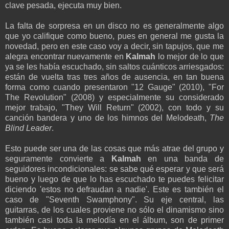
clave pesada, ejecuta muy bien.
La falta de sorpresa en un disco no es generalmente algo
que yo califique como bueno, pues en general me gusta la
novedad, pero en este caso voy a decir, sin tapujos, que me
alegra encontrar nuevamente en
Kalmah
lo mejor de lo que
ya se les había escuchado, sin saltos cuánticos arriesgados:
están de vuelta tras tres años de ausencia, en tan buena
forma como cuando presentaron "12 Gauge" (2010), "For
The Revolution" (2008) y especialmente su considerado
mejor trabajo, "They Will Return" (2002), con todo y su
canción bandera y uno de los himnos del Melodeath,
The
Blind Leader
.
Esto puede ser una de las cosas que más atrae del grupo y
seguramente convierte a
Kalmah
en una banda de
seguidores incondicionales: se sabe qué esperar y que será
bueno y luego de que lo has escuchado te puedes felicitar
diciendo 'estos no defraudan a nadie'. Este es también el
caso de "Seventh Swamphony". Su eje central, las
guitarras, de los cuales proviene no sólo el dinamismo sino
también casi toda la melodía en el álbum, son de primer