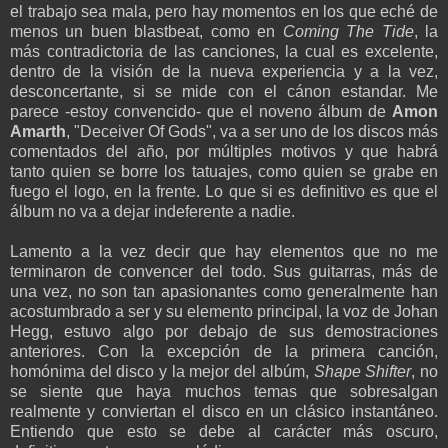
el trabajo sea mala, pero hay momentos en los que eché de
menos un buen blastbeat, como en
Coming The Tide
, la
más contradictoria de las canciones, la cual es excelente,
dentro de la visión de la nueva experiencia y a la vez,
desconcertante, si se mide con el cánon estandar. Me
parece -estoy convencido- que el noveno álbum de
Amon
Amarth
, "Deceiver Of Gods", va a ser uno de los discos más
comentados del año, por múltiples motivos y que habrá
tanto quien se borre los tatuajes, como quien se grabe en
fuego el logo, en la frente. Lo que si es definitivo es que el
álbum no va a dejar indeferente a nadie.
Lamento a la vez decir que hay elementos que no me
terminaron de convencer del todo. Sus guitarras, más de
una vez, no son tan apasionantes como generalmente han
acostumbrado a ser y su elemento principal, la voz de Johan
Hegg, estuvo algo por debajo de sus demostraciones
anteriores. Con la excepción de la primera canción,
homónima del disco y la mejor del albúm,
Shape Shifter
, no
se siente que haya muchos temas que sobresalgan
realmente y conviertan el disco en un clásico instantáneo.
Entiendo que esto se debe al carácter más oscuro,