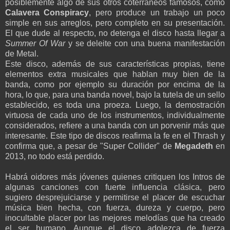
posiblemente algo de sus otros coterraneos famosos, como
Calavera Conspiracy
, pero produce un trabajo un poco
simple en sus arreglos, pero completo en su presentación.
El que dude al respecto, no detenga el disco hasta llegar a
Summer Of War
y se deleite con una buena manifestación
de Metal.
Este disco, además de sus características propias, tiene
elementos extra musicales que hablan muy bien de la
banda, como por ejemplo su duración por encima de la
hora, lo que, para una banda novel, bajo la tutela de un sello
establecido, es toda una proeza. Luego, la demostración
virtuosa de cada uno de los instrumentos, individualmente
considerados, refiere a una banda con un porvenir más que
interesante. Este tipo de discos reafirma la fe en el Thrash y
confirma que, a pesar de "Super Collider" de
Megadeth
en
2013, no todo está perdido.
Habrá oidores más jóvenes quienes critiquen los Intros de
algunas canciones con fuerte influencia clásica, pero
sugiero desprejuiciarse y permitirse el placer de escuchar
música bien hecha, con fuerza, dureza y cuerpo, pero
inocultable placer por las mejores melodías que ha creado
el ser humano. Aunque el disco adolezca de fuerza