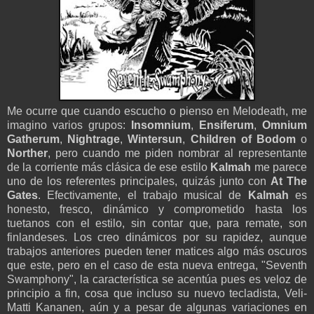
Me ocurre que cuando escucho o pienso en Melodeath, me
imagino varios grupos:
Insomnium
,
Ensiferum
,
Omnium
Gatherum
,
Nightrage
,
Wintersun
,
Children of Bodom
o
Norther
, pero cuando me piden nombrar al representante
de la corriente más clásica de ese estilo
Kalmah
me parece
uno de los referentes principales, quizás junto con
At The
Gates
. Efectivamente, el trabajo musical de
Kalmah
es
honesto, fresco, dinámico y comprometido hasta los
tuetanos con el estilo, sin contar que, para remate, son
finlandeses. Los creo dinámicos por su rapidez, aunque
trabajos anteriores pueden tener matices algo más oscuros
que este, pero en el caso de esta nueva entrega, "Seventh
Swamphony", la característica se acentúa pues es veloz de
principio a fin, cosa que incluso su nuevo tecladista, Veli-
Matti Kananen, aún y a pesar de algunas variaciones en