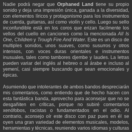
Nadie podrá negar que
Orphaned Land
tiene su propio
sonido y deja una impresión única, ganada a la diversidad,
con elementos líricos y protagonismo para los instrumentos
de cuerda, guitarras, así como violín y cello. Luego su sello
inconfundible está en los coros que erizan facilmente los
vellos del cuello en canciones como la mencionada
All Is
One
,
Children
y
Trough Fire And Water
. Este es un disco de
multiples sonidos, unos suaves, como susurros y otros
intensos, con voces duras orientales e instrumentos
inusuales, tales como tambores djembe y laudes. La letras
pueden variar del inglés al hebreo o al árabe e incluso al
yemení, casi siempre buscando que sean emocionales y
épicas.
Asumiendo que intolerantes de ambos bandos despreciarán
mis comentarios, como entiendo que de hecho hacen con
esta fantástica banda, aprovecho para aconsejar que no se
desgañiten en críticas, porque no subiré comentarios
xenófobos, racistas o fundamentados en el odio. Al
contrario, aconsejo oír este disco con paz pues en él se
oyen una gran variedad de elementos musicales, modelos,
herramientas y técnicas, reuniendo varios idiomas y culturas