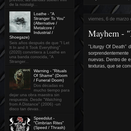
de la nostalgi...
Loathe - "A
Stranger To You"
viernes, 6 de marzo
(Alternative /
Metalcore /
Mayhem - "L
Industrial /
Shoegaze)
Seis años después de que "I Let
"Liturgy Of Death"
It In and It Took Everything"
(2020) convirtiera a Loathe en
sorprendentemente i
una banda conocida, "A
nuevas. Dentro de es
Stranger...
texturas, que se conv
Warning - "Rituals
Of Shame" (Doom
/ Funeral Doom)
Dos décadas es
mucho tiempo para
dejar una obra maestra sin
respuesta. Desde "Watching
from A Distance" (2006) -un
disco tan devas...
Speedslut -
"Cimbrian Rites"
(Speed / Thrash)