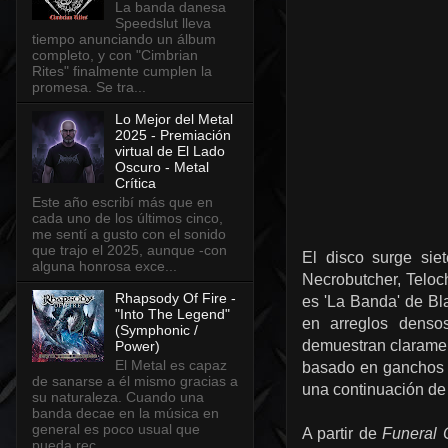
La banda danesa
Speedslut lleva
tiempo anunciando un álbum
completo, y con "Cimbrian
Rites" finalmente cumplen la
promesa. Se tra...
Lo Mejor del Metal
2025 - Premiación
virtual de El Lado
Oscuro - Metal
Crítica
Este año escribí más que en
cada uno de los últimos cinco,
me sentí a gusto con el sonido
que trajo el 2025, aunque -con
El disco surge sie
alguna honrosa exce...
Necrobutcher, Teloc
Rhapsody Of Fire -
es 'La Banda' de Bl
"Into The Legend"
en arreglos densos
(Symphonic /
demuestran claram
Power)
El Metal es capaz
basado en ganchos 
de sanarse a él mismo gracias a
una continuación de
su naturaleza. Cuando una
banda decae en la música en
general es poco usual que
A partir de
Funeral 
pueda rec...