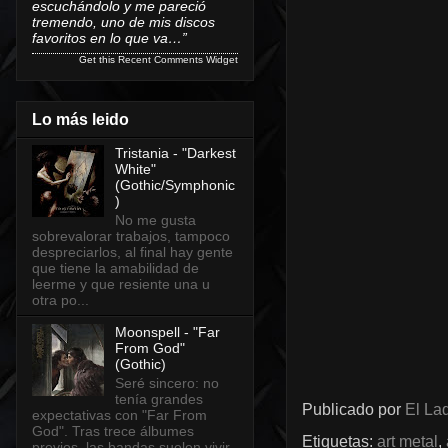
escuchándolo y me pareció
tremendo, uno de mis discos
favoritos en lo que va…”
Get this
Recent Comments Widget
Lo más leido
Tristania - "Darkest
White"
(Gothic/Symphonic
)
No me gusta
sobrevalorar trabajos, tampoco
despreciarlos, al final hay gente
que tiene la amabilidad de
leerme y que resiente una u
otra po...
Moonspell - "Far
From God"
(Gothic)
Seré sincero: no
tenía grandes
Publicado por
El Lad
expectativas con "Far From
God". Tras trece álbumes
Etiquetas:
art metal
,
previos, las bandas suelen vivir