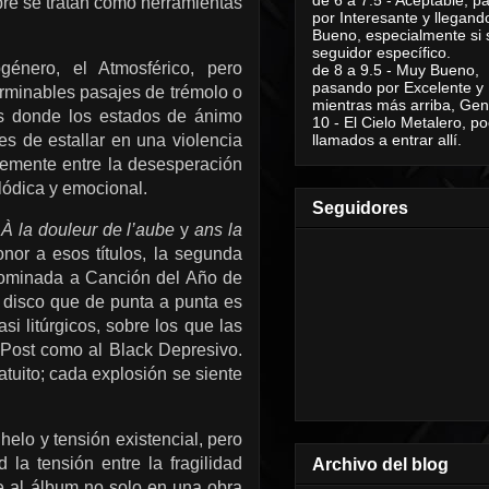
imbre se tratan como herramientas
por Interesante y llegand
Bueno, especialmente si 
seguidor específico.
género, el Atmosférico, pero
de 8 a 9.5 - Muy Bueno,
pasando por Excelente y
erminables pasajes de trémolo o
mientras más arriba, Geni
s donde los estados de ánimo
10 - El Cielo Metalero, po
s de estallar en una violencia
llamados a entrar allí.
temente entre la desesperación
lódica y emocional.
Seguidores
,
À la douleur de l’aube
y
ans la
nor a esos títulos, la segunda
nominada a Canción del Año de
 disco que de punta a punta es
si litúrgicos, sobre los que las
l Post como al Black Depresivo.
ratuito; cada explosión se siente
elo y tensión existencial, pero
la tensión entre la fragilidad
Archivo del blog
te al álbum no solo en una obra