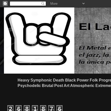
Heavy Symphonic Death Black Power Folk Progre
Psychodelic Brutal Post Art Atmospheric Extreme G
2
6
8
1
8
7
6