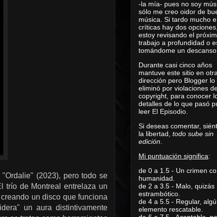
-la mía- pues no soy mús
sólo me creo oidor de bu
música. Si tardo mucho e
críticas hay dos opciones
estoy revisando el próxi
trabajo a profundidad o e
tomándome un descanso
Durante casi cinco años
mantuve este sitio en otr
dirección pero Blogger lo
eliminó por violaciones d
copyright, para conocer l
detalles de lo que pasó 
leer
El Episodio
.
Si deseas comentar, sién
la libertad,
todo sube sin
edición
.
Mi puntuación significa
:
de 0 a 1.5 - Un crimen co
"Ordalie" (2023), pero todo se
humanidad.
 trío de Montreal entrelaza un
de 2 a 3.5 - Malo, quizás
estrambótico.
, creando un disco que funciona
de 4 a 5.5 - Regular, alg
dera" un aura distintivamente
elemento rescatable.
de 6 a 7.5 - Aceptable, 