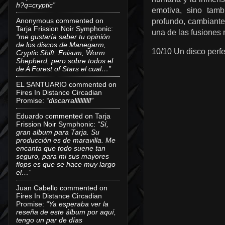
h?q=cryptic”
emotiva, sino tamb
Anonymous
commented on
profundo, cambiante
Tarja Frission Noir Symphonic
:
una de las fusiones 
“me gustaría saber tu opinión
de los discos de Manegarm,
10/10 Un disco perfe
Cryptic Shift, Enisum, Worm
Shepherd, pero sobre todos el
de A Forest of Stars el cual…”
EL SANTUARIO
commented on
Fires In Distance Circadian
Promise
:
“discarralllllllllll”
Eduardo
commented on
Tarja
Frission Noir Symphonic
:
“Sí,
gran album para Tarja. Su
producción es de maravilla. Me
encanta que todo suene tan
seguro, para mi sus mayores
flops es que se hace muy largo
el…”
Juan Cabello
commented on
Fires In Distance Circadian
Promise
:
“Ya esperaba ver la
reseña de este álbum por aquí,
tengo un par de días