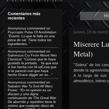
Comentarios más
Mo
recientes
Anonymous
commented on
jueves, 19 de marzo
Psycroptic Pulse Of Annihilation
:
“Exacto. Lo que le falta es una
pizca de sal. Tiene todos los
Miserere Lu
ingredientes, ”
Metal)
Anonymous
commented on
Galneryus Cry From Above Neo
Classical
:
“Curioso que te haya
gustado la portada... Ya que esa
"Sidera" de los ca
si fue hecha con IA xdCosa que
donde la agresividad
si te pareció mal que haya
hecho Grave digger en su…”
A lo largo de sus 
atmosférico, íntimo 
Anonymous
commented on
Sabaton War To End All Wars
Power
:
“En mi opinión es un
discazo y una digna
continuación de The Great War.
De aburrido y repetitivo tiene lo
mismo que cualquier disco de