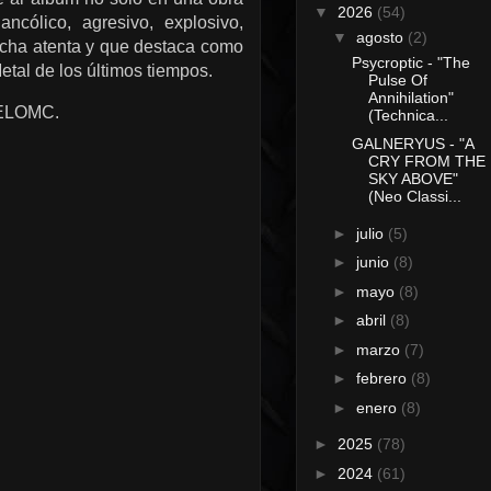
▼
2026
(54)
ncólico, agresivo, explosivo,
▼
agosto
(2)
ucha atenta y que destaca como
Psycroptic - "The
etal de los últimos tiempos.
Pulse Of
Annihilation"
e ELOMC.
(Technica...
GALNERYUS - "A
CRY FROM THE
SKY ABOVE"
(Neo Classi...
►
julio
(5)
►
junio
(8)
►
mayo
(8)
►
abril
(8)
►
marzo
(7)
►
febrero
(8)
►
enero
(8)
►
2025
(78)
►
2024
(61)