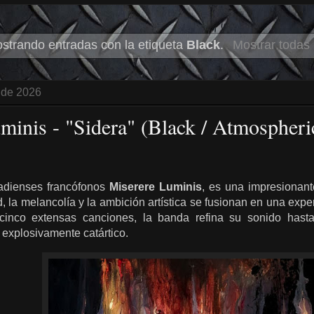
strando entradas con la etiqueta
Black
.
Mostrar todas 
 de 2026
minis - "Sidera" (Black / Atmospheri
nadienses francófonos
Miserere Luminis
, es una impresionan
, la melancolía y la ambición artística se fusionan en una exp
cinco extensas canciones, la banda refina su sonido hasta
y explosivamente catártico.