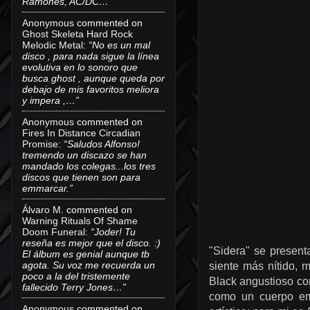
Ramones, AC/DC…”
Anonymous
commented on
Ghost Skeleta Hard Rock
Melodic Metal
:
“No es un mal
disco , para nada sigue la línea
evolutiva en lo sonoro que
busca ghost , aunque queda por
debajo de mis favoritos meliora
y impera ,…”
Anonymous
commented on
Fires In Distance Circadian
Promise
:
“Saludos Alfonso!
tremendo un discazo se han
mandado los colegas...los tres
discos que tienen son para
emmarcar.”
Álvaro M.
commented on
Warning Rituals Of Shame
Doom Funeral
:
“Joder! Tu
reseña es mejor que el disco. :)
"Sidera" se present
El álbum es genial aunque tb
agota. Su voz me recuerda un
siente más nítido, 
poco a la del tristemente
Black angustioso co
fallecido Terry Jones…”
como un cuerpo emo
Anonymous
commented on