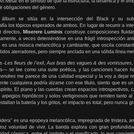
 Art Metal en el sentido de que la estructura, la dinámica y el t
de obligaciones del género.
el álbum se sitúa en la intersección del Black y su sub
ía los tópicos esperados de ambos. En lugar de recurrir a int
t directos,
Miserere Luminis
construye composiciones fluida
amente, a veces deteniéndose en una frágil introspección ante
do es una música melancólica y cambiante, que oscila constan
llidos aterradores, pero siempre anclada en una sólida línea me
s -
Les fleurs de l’exil
,
Aux bras des vagues & des vomissures
es
— se lee como una suite poética, y las canciones hacen ho
cendres
me parece de una calidad especial y la voy a dejar 
te cualquiera podría alzarse con ese título, siento que es un
spíritu. El piano y las cuerdas crean espacios introspectivos, ca
 arpegios hipnóticos y solos vertiginosos que remiten tanto a
allan la batería y los gritos, el impacto es total, pero nunca g
dera" es una epopeya melancólica, impregnada de tristeza, anh
oz voluntad de vivir. La banda explora con gran profundidad 
ad cósmica, entre el instinto y el significado, lo que convier