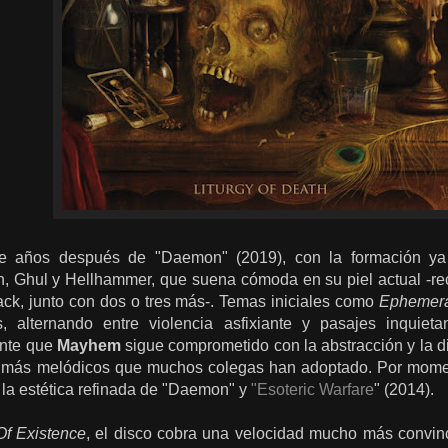
te años después de "Daemon" (2019), con la formación ya 
h, Ghul y Hellhammer, que suena cómoda en su piel actual -rec
ack, junto con dos o tres más-. Temas iniciales como
Ephemeral
, alternando entre violencia asfixiante y pasajes inquietan
ente que
Mayhem
sigue comprometido con la abstracción y la d
más melódicos que muchos colegas han adoptado. Por momen
 la estética refinada de "Daemon" y
"Esoteric Warfare
" (2014).
Of Existence
, el disco cobra una velocidad mucho más convin