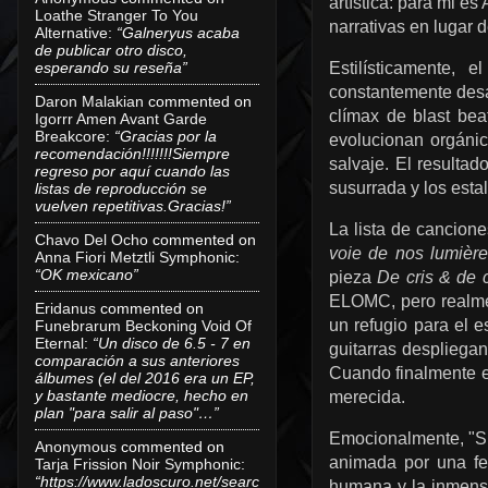
artística: para mi es
Loathe Stranger To You
narrativas en lugar 
Alternative
:
“Galneryus acaba
de publicar otro disco,
Estilísticamente, 
esperando su reseña”
constantemente desaf
Daron Malakian
commented on
clímax de blast bea
Igorrr Amen Avant Garde
Breakcore
:
“Gracias por la
evolucionan orgánic
recomendación!!!!!!!Siempre
salvaje. El resulta
regreso por aquí cuando las
susurrada y los esta
listas de reproducción se
vuelven repetitivas.Gracias!”
La lista de cancione
Chavo Del Ocho
commented on
voie de nos lumièr
Anna Fiori Metztli Symphonic
:
“OK mexicano”
pieza
De cris & de 
ELOMC, pero realmen
Eridanus
commented on
un refugio para el e
Funebrarum Beckoning Void Of
Eternal
:
“Un disco de 6.5 - 7 en
guitarras despliegan
comparación a sus anteriores
Cuando finalmente est
álbumes (el del 2016 era un EP,
y bastante mediocre, hecho en
merecida.
plan "para salir al paso"…”
Emocionalmente, "Si
Anonymous
commented on
animada por una fer
Tarja Frission Noir Symphonic
:
“https://www.ladoscuro.net/searc
humana y la inmensid