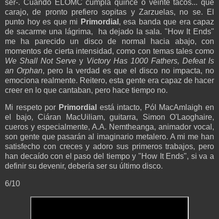
ser-. Cuando ELOMC cumpla quince o veinte tacos... qué
carajo, de pronto prefiero sopitas y Zarzuelas, no se. El
punto hoy es que mi
Primordial
, esa banda que era capaz
de sacarme una lágrima, ha dejado la sala. "How It Ends"
me ha parecido un disco de normal hacia abajo, con
momentos de cierta intensidad, como con temas tales como
We Shall Not Serve
y
Victory Has 1000 Fathers, Defeat Is
an Orphan
, pero la verdad es que el disco no impacta, no
emociona realmente. Reitero, esta gente era capaz de hacer
creer en lo que cantaban, pero hace tiempo no.
Mi respeto por
Primordial
está intacto, Pól MacAmlaigh en
el bajo, Ciáran MacUiliam, guitarra, Simon O'Laoghaire,
cueros y especialmente, A.A. Nemtheanga, animador vocal,
son gente que pasarán al imaginario metalero. A mi me han
satisfecho con creces y adoro sus primeros trabajos, pero
han decaído con el paso del tiempo y "How It Ends", si va a
definir su devenir, debería ser su último disco.
6/10