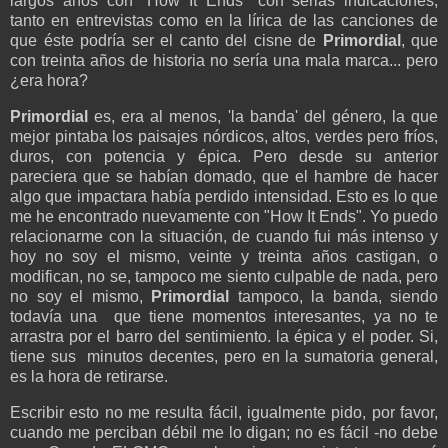
largos años con "How It Ends" con serias indicaciones,
tanto en entrevistas como en la lírica de las canciones de
que éste podría ser el canto del cisne de
Primordial
, que
con treinta años de historia no sería una mala marca... pero
¿era hora?
Primordial
es, era al menos, 'la banda' del género, la que
mejor pintaba los paisajes nórdicos, altos, verdes pero fríos,
duros, con potencia y épica. Pero desde su anterior
pareciera que se habían domado, que el hambre de hacer
algo que impactara había perdido intensidad. Esto es lo que
me he encontrado nuevamente con "How It Ends". Yo puedo
relacionarme con la situación, de cuando fui más intenso y
hoy no soy el mismo, veinte y treinta años castigan, o
modifican, no se, tampoco me siento culpable de nada, pero
no soy el mismo,
Primordial
tampoco, la banda, siendo
todavía una que tiene momentos interesantes, ya no te
arrastra por el barro del sentimiento. la épica y el poder. Si,
tiene sus minutos decentes, pero en la sumatoria general,
es la hora de retirarse.
Escribir esto no me resulta fácil, igualmente pido, por favor,
cuando me perciban débil me lo digan; no es fácil -no debe