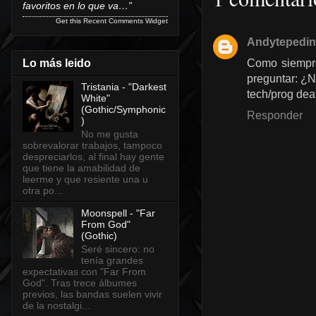
favoritos en lo que va…”
Get this
Recent Comments Widget
Andytepedi
Como siempre
Lo más leido
preguntar: ¿N
Tristania - "Darkest
tech/prog dea
White"
(Gothic/Symphonic
Responder
)
No me gusta
sobrevalorar trabajos, tampoco
despreciarlos, al final hay gente
que tiene la amabilidad de
leerme y que resiente una u
otra po...
Moonspell - "Far
From God"
(Gothic)
Seré sincero: no
tenía grandes
expectativas con "Far From
God". Tras trece álbumes
previos, las bandas suelen vivir
de la nostalgi...