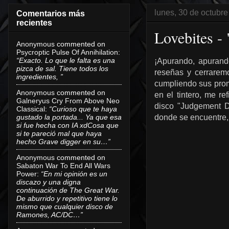
lunes, 30 de octubr
Comentarios más
recientes
Lovebites -
Anonymous
commented on
Psycroptic Pulse Of Annihilation
:
“Exacto. Lo que le falta es una
¡Apurando, apurand
pizca de sal. Tiene todos los
reseñas y cerrarem
ingredientes, ”
cumpliendo sus prom
Anonymous
commented on
en el tintero, me r
Galneryus Cry From Above Neo
disco "Judgement Da
Classical
:
“Curioso que te haya
gustado la portada... Ya que esa
donde se encuentre, 
si fue hecha con IA xdCosa que
si te pareció mal que haya
hecho Grave digger en su…”
Anonymous
commented on
Sabaton War To End All Wars
Power
:
“En mi opinión es un
discazo y una digna
continuación de The Great War.
De aburrido y repetitivo tiene lo
mismo que cualquier disco de
Ramones, AC/DC…”