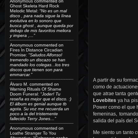
Anonymous
commented on
Ghost Skeleta Hard Rock
Melodic Metal
:
“No es un mal
disco , para nada sigue la línea
evolutiva en lo sonoro que
busca ghost , aunque queda por
debajo de mis favoritos meliora
y impera ,…”
Anonymous
commented on
Fires In Distance Circadian
Promise
:
“Saludos Alfonso!
tremendo un discazo se han
mandado los colegas...los tres
discos que tienen son para
emmarcar.”
A partir de su forma
Álvaro M.
commented on
como de actuaciones
Warning Rituals Of Shame
que atrae tanta gen
Doom Funeral
:
“Joder! Tu
reseña es mejor que el disco. :)
Lovebites
ya ha pis
El álbum es genial aunque tb
Power como el que
agota. Su voz me recuerda un
poco a la del tristemente
femeninas, tomando
fallecido Terry Jones…”
salida del país del 
Anonymous
commented on
Me siento un tanto 
Loathe Stranger To You
Alternative
:
“Galneryus acaba