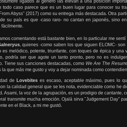
stumbre ligados al género las elevan a una posición important
 todo caso parece que es un buen lugar para conocer su trab
rom Abyss" (2017) como su entrega más destacada. Otra partic
e su país es que -caso raro- no cantan en japonés, sino en 
 fácilmente.
amos comentando está bastante bien, en lo particular me sentí 
Galneryus
, quienes -como saben los que siguen ELOMC- son 
es melódico, potente, triunfante, con toques de épica y una vi
o, podría ser que agote un tanto pronto, pero no es indulg
ilo. Tiene sus canciones destacadas, como
We Are The Resurre
 la que más me gusto y voy a dejar nominada como contendien
lidad de
Lovebites
es escaso, aceptable máximo, pues lo qu
 la calidad general que se les nota, evidenciable como he dic
ed. Asami, la voz de la agrupación, es un prodigio de cantante
eral transmite mucha emoción. Ojalá sirva "Judgement Day" para
te en el Black, a mi me gustó.