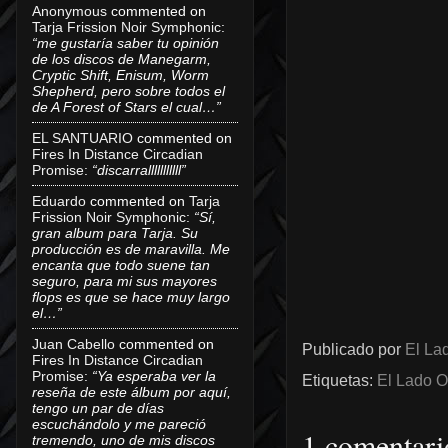
Anonymous
commented on
Tarja Frission Noir Symphonic
:
“me gustaría saber tu opinión
de los discos de Manegarm,
Cryptic Shift, Enisum, Worm
Shepherd, pero sobre todos el
de A Forest of Stars el cual…”
EL SANTUARIO
commented on
Fires In Distance Circadian
Promise
:
“discarralllllllllll”
Eduardo
commented on
Tarja
Frission Noir Symphonic
:
“Sí,
gran album para Tarja. Su
producción es de maravilla. Me
encanta que todo suene tan
seguro, para mi sus mayores
flops es que se hace muy largo
el…”
Juan Cabello
commented on
Publicado por
El Lad
Fires In Distance Circadian
Promise
:
“Ya esperaba ver la
Etiquetas:
El Lado O
reseña de este álbum por aquí,
tengo un par de días
escuchándolo y me pareció
1 comentari
tremendo, uno de mis discos