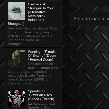
Loathe - "A
Stranger To You"
(Alternative /
Metalcore /
Entrada más rec
Industrial /
Shoegaze)
Seis años después de que "I Let
It In and It Took Everything"
(2020) convirtiera a Loathe en
una banda conocida, "A
Stranger...
Warning - "Rituals
Of Shame" (Doom
/ Funeral Doom)
Dos décadas es
mucho tiempo para
dejar una obra maestra sin
respuesta. Desde "Watching
from A Distance" (2006) -un
disco tan devas...
Speedslut -
"Cimbrian Rites"
(Speed / Thrash)
La banda danesa
Speedslut lleva