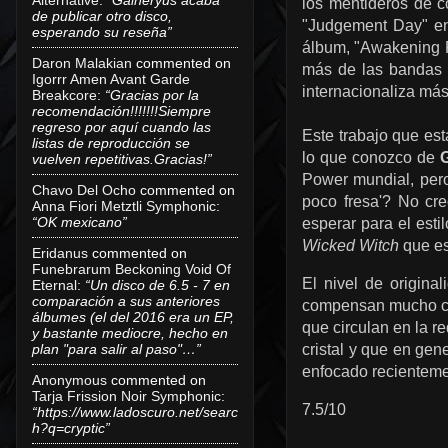
los mentideros de co
de publicar otro disco,
"Judgement Day" en
esperando su reseña”
álbum, "Awakening F
Daron Malakian
commented on
más de las bandas d
Igorrr Amen Avant Garde
internacionaliza más
Breakcore
:
“Gracias por la
recomendación!!!!!!!Siempre
regreso por aquí cuando las
Este trabajo que est
listas de reproducción se
lo que conozco de
vuelven repetitivas.Gracias!”
Power mundial, pero 
Chavo Del Ocho
commented on
poco fresa'? No cre
Anna Fiori Metztli Symphonic
:
“OK mexicano”
esperar para el est
Wicked Witch
que es
Eridanus
commented on
Funebrarum Beckoning Void Of
El nivel de origina
Eternal
:
“Un disco de 6.5 - 7 en
comparación a sus anteriores
compensan mucho con
álbumes (el del 2016 era un EP,
que circulan en la r
y bastante mediocre, hecho en
plan "para salir al paso"…”
cristal y que en gen
enfocado recientemen
Anonymous
commented on
Tarja Frission Noir Symphonic
:
7.5/10
“https://www.ladoscuro.net/searc
h?q=cryptic”