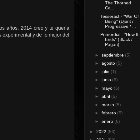
The Thorned
Ca...
Tesseract - "War Of
Being" (Djent /
Progressive / ...
s años, 2014 creo y te quería
Primordial - "How It
 experimental y de lo mejor del
Ends" (Black /
Pagan)
►
septiembre
(5)
►
agosto
(5)
►
julio
(1)
►
junio
(6)
►
mayo
(6)
►
abril
(5)
►
marzo
(5)
►
febrero
(5)
►
enero
(6)
►
2022
(53)
►
2021
(59)