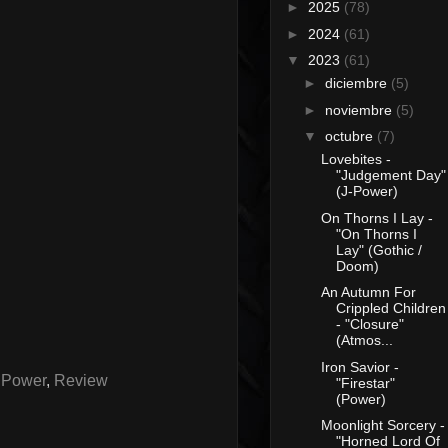
►
2025
(78)
►
2024
(61)
▼
2023
(61)
►
diciembre
(5)
►
noviembre
(5)
▼
octubre
(7)
Lovebites -
"Judgement Day"
(J-Power)
On Thorns I Lay -
"On Thorns I
Lay" (Gothic /
Doom)
An Autumn For
Crippled Children
- "Closure"
(Atmos...
Iron Savior -
,
Power
,
Review
"Firestar"
(Power)
Moonlight Sorcery -
"Horned Lord Of