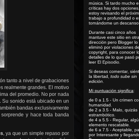
música. Si tardo mucho e
críticas hay dos opciones
estoy revisando el próxi
trabajo a profundidad o e
tomándome un descanso
Durante casi cinco años
mantuve este sitio en otr
dirección pero Blogger lo
eliminó por violaciones d
copyright, para conocer l
detalles de lo que pasó 
leer
El Episodio
.
Si deseas comentar, sién
la libertad,
todo sube sin
ón tanto a nivel de grabaciones
edición
.
s realmente grandes. El motivo
Mi puntuación significa
:
ncima del promedio. No por nada
de 0 a 1.5 - Un crimen co
. Su sonido está ubicado en un
humanidad.
 también bandas exclusivamente
de 2 a 3.5 - Malo, quizás
 sorprende y hace toda banda
estrambótico.
de 4 a 5.5 - Regular, alg
elemento rescatable.
de 6 a 7.5 - Aceptable, 
es
, ya que un simple repaso por
por Interesante y llegand