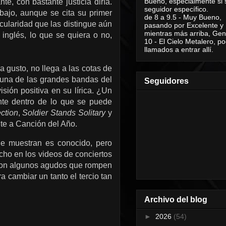
Bueno, especialmente si 
e, con bastante justicia diría.
seguidor específico.
ajo, aunque se cita su primer
de 8 a 9.5 - Muy Bueno,
ularidad que las distingue aún
pasando por Excelente y
mientras más arriba, Geni
inglés, lo que se quiera o no,
10 - El Cielo Metalero, po
llamados a entrar allí.
a gusto, no llega a las cotas de
una de las grandes bandas del
Seguidores
sión positiva en su lírica. ¿Un
ente dentro de lo que se puede
ction
,
Soldier Stands Solitary
y
te a Canción del Año.
e muestran es conocido, pero
ho en los videos de conciertos
, con algunos agudos que rompen
 cambiar un tanto el tercio tan
Archivo del blog
►
2026
(54)