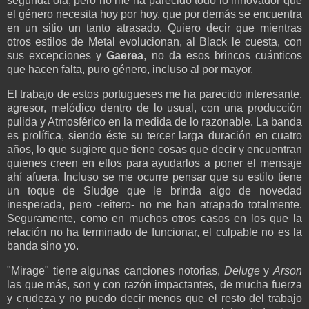
segunda ola, pero no me ha parecido todo lo innovador que
el género necesita hoy por hoy, que por demás se encuentra
en un sitio un tanto atrasado. Quiero decir que mientras
otros estilos de Metal evolucionan, al Black le cuesta, con
sus excepciones y
Gaerea
, no da esos brincos cuánticos
que hacen falta, puro género, incluso al por mayor.
El trabajo de estos portugueses me ha parecido interesante,
agresor, melódico dentro de lo usual, con una producción
pulida y Atmosférico en la medida de lo razonable. La banda
es prolífica, siendo éste su tercer larga duración en cuatro
años, lo que sugiere que tiene cosas que decir y encuentran
quienes creen en ellos para ayudarlos a poner el mensaje
ahí afuera. Incluso se me ocurre pensar que su estilo tiene
un toque de Sludge que le brinda algo de novedad
inesperada, pero -reitero- no me han atrapado totalmente.
Seguramente, como en muchos otros casos en los que la
relación no ha terminado de funcionar, el culpable no es la
banda sino yo.
"Mirage" tiene algunas canciones notorias,
Deluge
y
Arson
las que más, son y con razón impactantes, de mucha fuerza
y crudeza y no puedo decir menos que el resto del trabajo