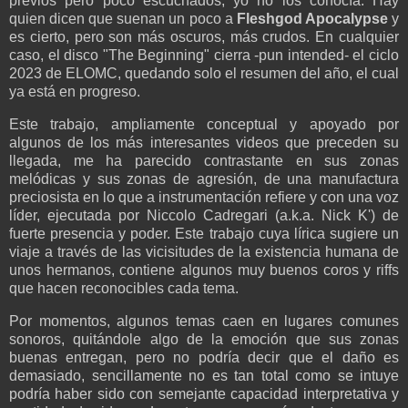
previos pero poco escuchados, yo no los conocía. Hay
quien dicen que suenan un poco a
Fleshgod Apocalypse
y
es cierto, pero son más oscuros, más crudos. En cualquier
caso, el disco "The Beginning" cierra -pun intended- el ciclo
2023 de ELOMC, quedando solo el resumen del año, el cual
ya está en progreso.
Este trabajo, ampliamente conceptual y apoyado por
algunos de los más interesantes videos que preceden su
llegada, me ha parecido contrastante en sus zonas
melódicas y sus zonas de agresión, de una manufactura
preciosista en lo que a instrumentación refiere y con una voz
líder, ejecutada por Niccolo Cadregari (a.k.a. Nick K') de
fuerte presencia y poder. Este trabajo cuya lírica sugiere un
viaje a través de las vicisitudes de la existencia humana de
unos hermanos, contiene algunos muy buenos coros y riffs
que hacen reconocibles cada tema.
Por momentos, algunos temas caen en lugares comunes
sonoros, quitándole algo de la emoción que sus zonas
buenas entregan, pero no podría decir que el daño es
demasiado, sencillamente no es tan total como se intuye
podría haber sido con semejante capacidad interpretativa y