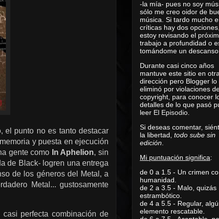
-la mía- pues no soy mús
sólo me creo oidor de bu
música. Si tardo mucho e
críticas hay dos opciones
estoy revisando el próxi
trabajo a profundidad o e
tomándome un descanso
Durante casi cinco años
mantuve este sitio en otr
dirección pero Blogger lo
eliminó por violaciones d
copyright, para conocer l
detalles de lo que pasó 
leer
El Episodio
.
Si deseas comentar, sién
, el punto no es tanto destacar
la libertad,
todo sube sin
a memoria y puesta en ejecución
edición
.
 una gente como
In Aphelion
, sin
Mi puntuación significa
:
a de Black- logren una entrega
de 0 a 1.5 - Un crimen co
so de los géneros del Metal, a
humanidad.
rdadero Metal... gustosamente
de 2 a 3.5 - Malo, quizás
estrambótico.
de 4 a 5.5 - Regular, alg
elemento rescatable.
a casi perfecta combinación de
de 6 a 7.5 - Aceptable, 