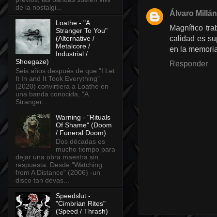
de la nostalgi...
Álvaro Millán
Loathe - "A
Magnífico tra
Stranger To You"
(Alternative /
calidad es s
Metalcore /
en la memoria
Industrial /
Shoegaze)
Responder
Seis años después de que "I Let
It In and It Took Everything"
(2020) convirtiera a Loathe en
una banda conocida, "A
Stranger...
Warning - "Rituals
Of Shame" (Doom
/ Funeral Doom)
Dos décadas es
mucho tiempo para
dejar una obra maestra sin
respuesta. Desde "Watching
from A Distance" (2006) -un
disco tan devas...
Speedslut -
"Cimbrian Rites"
(Speed / Thrash)