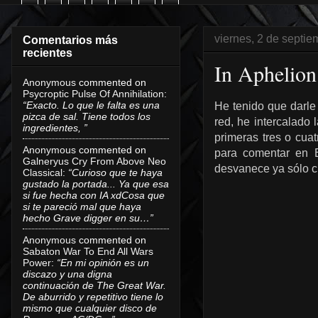
viernes, 2 de septi
Comentarios más
recientes
In Aphelion
Anonymous
commented on
Psycroptic Pulse Of Annihilation
:
“Exacto. Lo que le falta es una
He tenido que darle
pizca de sal. Tiene todos los
red, he intercalado 
ingredientes, ”
primeras tres o cua
Anonymous
commented on
para comentar en E
Galneryus Cry From Above Neo
desvanece ya sólo cu
Classical
:
“Curioso que te haya
gustado la portada... Ya que esa
si fue hecha con IA xdCosa que
si te pareció mal que haya
hecho Grave digger en su…”
Anonymous
commented on
Sabaton War To End All Wars
Power
:
“En mi opinión es un
discazo y una digna
continuación de The Great War.
De aburrido y repetitivo tiene lo
mismo que cualquier disco de