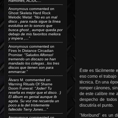
Ramones, AC/DC…”
Anonymous
commented on
Ghost Skeleta Hard Rock
Melodic Metal
:
“No es un mal
disco , para nada sigue la línea
evolutiva en lo sonoro que
busca ghost , aunque queda por
debajo de mis favoritos meliora
y impera ,…”
Anonymous
commented on
Fires In Distance Circadian
Promise
:
“Saludos Alfonso!
tremendo un discazo se han
mandado los colegas...los tres
discos que tienen son para
Éste es fácilmente e
emmarcar.”
eso como el trabajo 
Álvaro M.
commented on
técnica. En una épo
Warning Rituals Of Shame
romper cánones, sin
Doom Funeral
:
“Joder! Tu
reseña es mejor que el disco. :)
de este calibre me 
El álbum es genial aunque tb
despecho de todos 
agota. Su voz me recuerda un
poco a la del tristemente
discutiría el punto.
fallecido Terry Jones…”
"Moribund" es un di
Anonymous
commented on