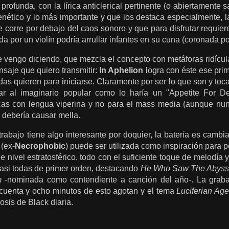
profunda, con la lírica anticlerical pertinente (o abiertamente 
renético y lo más importante y que los destaca especialmente, 
 corre por debajo del caos sonoro y que para disfrutar requier
a por un violín podría arrullar infantes en su cuna (coronada po
 vengo diciendo, que mezcla el concepto con metáforas ridícula
nsaje que quiero transmitir:
In Aphelion
logra con éste ese prim
das quieren para iniciarse. Claramente por ser lo que son y to
r al imaginario popular como lo haría un "Appetite For Des
as con lengua viperina y no para el mass media (aunque nun
 debería causar mella.
rabajo tiene algo interesant
e por doquier
, la batería es cambia
(ex-
Necrophobic
) puede ser utilizada como inspiración para p
e nivel estratosférico, todo con el suficiente toque de melodía 
asi todas de primer orden, destacando
He Who Saw The Abyss
m
-nominada como contendiente a canción del año-. La grabac
ncuenta y ocho minutos de esto agotan y el tema
Luciferian Ag
osis de Black diaria.