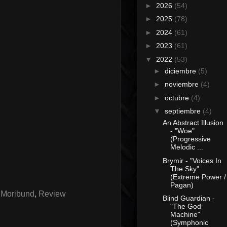
►
2026
(54)
►
2025
(78)
►
2024
(61)
►
2023
(61)
▼
2022
(53)
►
diciembre
(5)
►
noviembre
(4)
►
octubre
(4)
▼
septiembre
(4)
An Abstract Illusion
- "Woe"
(Progressive
Melodic ...
Brymir - "Voices In
The Sky"
(Extreme Power /
Pagan)
,
Moribund
,
Review
Blind Guardian -
"The God
Machine"
(Symphonic