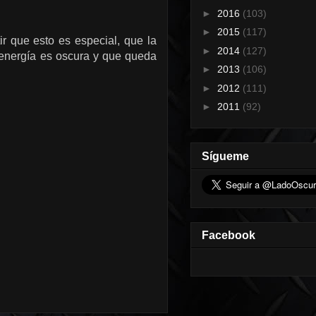
►
2016
(103)
►
2015
(117)
r que esto es especial, que la
►
2014
(127)
energía es oscura y que queda
►
2013
(106)
►
2012
(111)
►
2011
(92)
Sígueme
Facebook