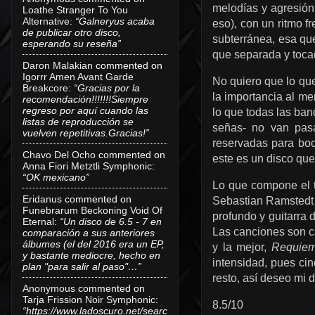
melodías y agresión 
Loathe Stranger To You
Alternative
:
“Galneryus acaba
eso), con un ritmo f
de publicar otro disco,
subterránea, esa que
esperando su reseña”
que separada y tocad
Daron Malakian
commented on
Igorrr Amen Avant Garde
No quiero que lo que
Breakcore
:
“Gracias por la
la importancia al me
recomendación!!!!!!!Siempre
regreso por aquí cuando las
lo que todas las ban
listas de reproducción se
señas- no van pasa
vuelven repetitivas.Gracias!”
reservadas para boc
Chavo Del Ocho
commented on
este es un disco que
Anna Fiori Metztli Symphonic
:
“OK mexicano”
Lo que compone el t
Eridanus
commented on
Sebastian Ramstedt 
Funebrarum Beckoning Void Of
profundo y guitarra d
Eternal
:
“Un disco de 6.5 - 7 en
Las canciones son c
comparación a sus anteriores
álbumes (el del 2016 era un EP,
y la mejor,
Requie
y bastante mediocre, hecho en
intensidad, pues ci
plan "para salir al paso"…”
resto, así deseo mi d
Anonymous
commented on
Tarja Frission Noir Symphonic
:
8.5/10
“https://www.ladoscuro.net/searc