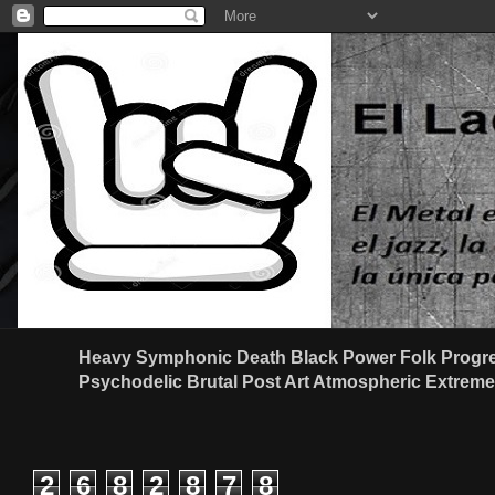
Heavy Symphonic Death Black Power Folk Progre
Psychodelic Brutal Post Art Atmospheric Extreme G
2
6
8
2
8
7
8