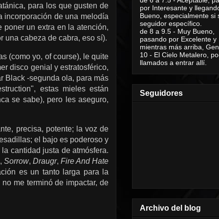
satánica, para los que gusten de
por Interesante y llegand
Bueno, especialmente si 
la incorporación de una melodía
seguidor específico.
e poner un extra en la atención,
de 8 a 9.5 - Muy Bueno,
r una cabeza de cabra, eso sí).
pasando por Excelente y
mientras más arriba, Geni
10 - El Cielo Metalero, po
s (como yo, of course), le quite
llamados a entrar allí.
er disco genial y estratosférico,
car Black -segunda ola, para más
truction", estas mieles están
Seguidores
ca se sabe), pero les aseguro,
nte, precisa, potente; la voz de
esadillas; el bajo es poderoso y
y la cantidad justa de atmósfera.
,
Sorrow
,
Draugr
,
Fire And Hate
ión es un tanto larga para la
e
no me terminó de impactar, de
Archivo del blog