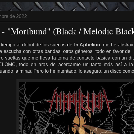
embre de 2022
 - "Moribund" (Black / Melodic Blac
 tiempo al debut de los suecos de
In Aphelion
, me he abstraí
la escucha con otras bandas, otros géneros, todo en favor de d
tro vueltas que me lleva la toma de contacto básica con un di
LOMC, todo en aras de acercarme un tanto más así a la id
ando la miras. Pero lo he intentado, lo aseguro, un disco com