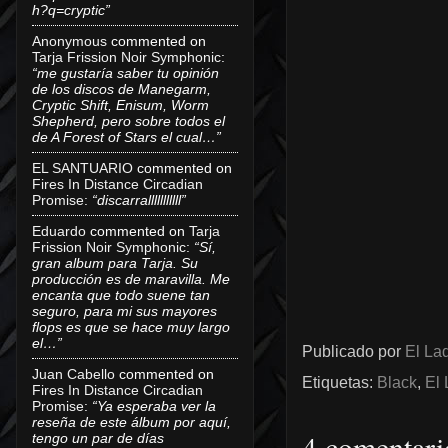
h?q=cryptic”
Anonymous
commented on
Tarja Frission Noir Symphonic
:
“me gustaría saber tu opinión
de los discos de Manegarm,
Cryptic Shift, Enisum, Worm
Shepherd, pero sobre todos el
de A Forest of Stars el cual…”
EL SANTUARIO
commented on
Fires In Distance Circadian
Promise
:
“discarralllllllllll”
Eduardo
commented on
Tarja
Frission Noir Symphonic
:
“Sí,
gran album para Tarja. Su
producción es de maravilla. Me
encanta que todo suene tan
seguro, para mi sus mayores
flops es que se hace muy largo
el…”
Publicado por
El Lad
Juan Cabello
commented on
Etiquetas:
Black
,
El 
Fires In Distance Circadian
Promise
:
“Ya esperaba ver la
reseña de este álbum por aquí,
4 comentari
tengo un par de días