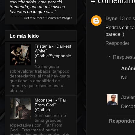
escuchándolo y me pareció
tremendo, uno de mis discos
favoritos en lo que va…”
Dyne
13 de s
Get this
Recent Comments Widget
Podras critic
parece :)
Lo más leido
Responder
Tristania - "Darkest
White"
(Gothic/Symphonic
Respuest
)
No me gusta
Anón
sobrevalorar trabajos, tampoco
despreciarlos, al final hay gente
No
que tiene la amabilidad de
leerme y que resiente una u
otra po...
Javier
Moonspell - "Far
From God"
Discaz
(Gothic)
Seré sincero: no
tenía grandes
Responder
expectativas con "Far From
God". Tras trece álbumes
previos, las bandas suelen vivir