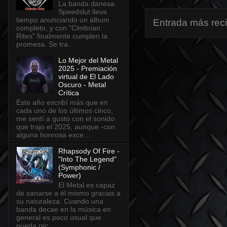
La banda danesa
Speedslut lleva
tiempo anunciando un álbum
Entrada más rec
completo, y con "Cimbrian
Rites" finalmente cumplen la
promesa. Se tra...
Lo Mejor del Metal
2025 - Premiación
virtual de El Lado
Oscuro - Metal
Crítica
Este año escribí más que en
cada uno de los últimos cinco,
me sentí a gusto con el sonido
que trajo el 2025, aunque -con
alguna honrosa exce...
Rhapsody Of Fire -
"Into The Legend"
(Symphonic /
Power)
El Metal es capaz
de sanarse a él mismo gracias a
su naturaleza. Cuando una
banda decae en la música en
general es poco usual que
pueda rec...