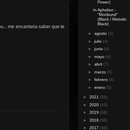
Power)
In Aphelion -
"Moribund"
(Black / Melodic
Black)
pu... me encantaria saber que te
►
agosto
(3)
►
julio
(4)
►
junio
(4)
►
mayo
(4)
►
abril
(7)
►
marzo
(5)
►
febrero
(4)
►
enero
(5)
►
2021
(59)
►
2020
(43)
►
2019
(68)
►
2018
(98)
►
2017
(94)