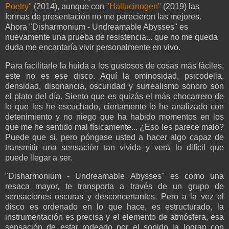
Poetry"
(2014), aunque con
"Hallucinogen"
(2019) las
formas de presentación no me parecieron las mejores.
Ahora "Disharmonium - Undreamable Abysses" es
nuevamente una prueba de resistencia... que no me queda
duda me encantaría vivir personalmente en vivo.
Para facilitarle la huida a los gustosos de cosas más fáciles,
este no es ese disco. Aquí la ominosidad, psicodelia,
densidad, disonancia, oscuridad y surrealismo sonoro son
el plato del día. Siento que es quizás el más chocarrero de
lo que les he escuchado, ciertamente lo he analizado con
detenimiento y no niego que ha habido momentos en los
que me he sentido mal físicamente... ¿Eso les parece malo?
Puede que si, pero póngase usted a hacer algo capaz de
transmitir una sensación tan vívida y verá lo difícil que
puede llegar a ser.
"Disharmonium - Undreamable Abysses" es como una
resaca mayor, te transporta a través de un grupo de
sensaciones oscuras y desconcertantes. Pero a la vez el
disco es ordenado en lo que hace, es estructurado, la
instrumentación es precisa y el elemento de atmósfera, esa
sensación de estar rodeado por el sonido la logran con