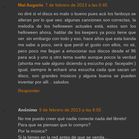
Mal Augurio
7 de febrero de 2013 a las 0:45
no diré si el disco es malo o bueno pues acá los fanboys se
alteran por lo que veo. algunas canciones son correctas, la
melodía de los helloween actuales está, estos son los
helloween ahora, hablar de los keepers ya poco tiene que
ver. sin embargo con todo y eso, hace años que esta banda
me sabe a poco, será que perdí el gusto con ellos, no sé,
pero poco me llegan a emocionar sus discos desde el 96
para acá y uno q otro tema suelto aunque pocos la verdad
(ahorita me sale alguno diciendo q escucho pop :facepalm:)
igual, siempre le echaré una escucha cada que sacan un
disco, son grandes músicos y alguna buena se pueden
inventar por allí... saludos.
Responder
Anónimo
9 de febrero de 2013 a las 8:55
No me puedo creer qué nadie conecte nada del libreto!
Para que se piensan que lo compro?
Por la música?
Si la tienes en la red antes de que se venda...