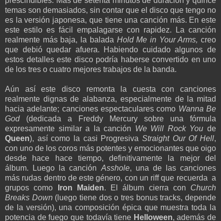
prescindibles. Mas de setenta minutos de duración y quince
temas son demasiados, sin contar que el disco que tengo no
es la versión japonesa, que tiene una canción más. En este
este estilo es fácil empalagarse con rapidez. La canción
realmente más baja, la balada
Hold Me in Your Arms,
creo
que debió quedar afuera. Habiendo cuidado algunos de
estos detalles este disco podría haberse convertido en uno
de los tres o cuatro mejores trabajos de la banda.
Aún así este disco remonta la cuesta con canciones
realmente dignas de alabanza, especialmente de la mitad
hacia adelante; canciones espectaculares como
Wanna Be
God
(dedicada a Freddy Mercury sobre una fórmula
expresamente similar a la canción
We Will Rock You
de
Queen
), así como la casi Progresiva
Straight Our Of Hell
,
con uno de los coros más potentes y emocionantes que oigo
desde hace hace tiempo, definitivamente la mejor del
álbum. Luego la canción
Asshole
, una de las canciones
más rudas dentro de este género, con un riff que recuerda a
grupos como
Iron Maiden
. El álbum cierra con
Church
Breaks Down
(luego tiene dos o tres bonus tracks, depende
de la versión), una composición épica que muestra toda la
potencia de fuego que todavía tiene
Helloween
, además de