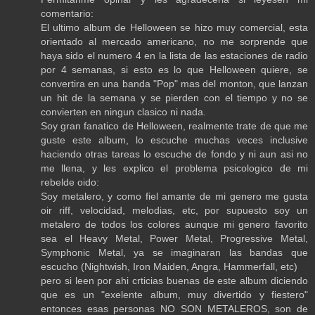
comentario:
El ultimo album de Helloween se hizo muy comercial, esta
orientado al mercado americano, no me sorprende que
haya sido el numero 4 en la lista de las estaciones de radio
por 4 semanas, si esto es lo que Helloween quiere, se
convertira en una banda "Pop" mas del monton, que lanzan
un hit de la semana y se pierden con el tiempo y no se
convierten en ningun clasico ni nada.
Soy gran fanatico de Helloween, realmente trate de que me
guste este album, lo escuche muchas veces inclusive
haciendo otras tareas lo escuche de fondo y ni aun asi no
me llena, y les explico el problema psicologico de mi
rebelde oido:
Soy metalero, y como fiel amante de mi genero me gusta
oir riff, velocidad, melodias, etc, por supuesto soy un
metalero de todos los colores aunque mi genero favorito
sea el Heavy Metal, Power Metal, Progressive Metal,
Symphonic Metal, ya se imaginaran las bandas que
escucho (Nightwish, Iron Maiden, Angra, Hammerfall, etc)
pero si leen por ahi crticias buenas de este album diciendo
que es un "exelente album, muy divertido y fiestero"
entonces esas personas NO SON METALEROS, son de