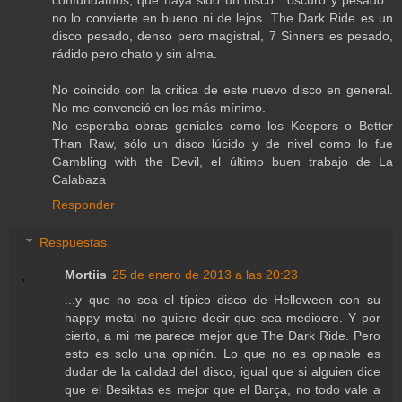
confundamos, que haya sido un disco ""oscuro y pesado""
no lo convierte en bueno ni de lejos. The Dark Ride es un
disco pesado, denso pero magistral, 7 Sinners es pesado,
rádido pero chato y sin alma.
No coincido con la critica de este nuevo disco en general.
No me convenció en los más mínimo.
No esperaba obras geniales como los Keepers o Better
Than Raw, sólo un disco lúcido y de nivel como lo fue
Gambling with the Devil, el último buen trabajo de La
Calabaza
Responder
Respuestas
Mortiis
25 de enero de 2013 a las 20:23
...y que no sea el típico disco de Helloween con su
happy metal no quiere decir que sea mediocre. Y por
cierto, a mi me parece mejor que The Dark Ride. Pero
esto es solo una opinión. Lo que no es opinable es
dudar de la calidad del disco, igual que si alguien dice
que el Besiktas es mejor que el Barça, no todo vale a