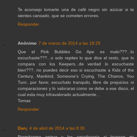
Te aconsejo tomarte una de café negro sin azúcar si te
sientes cansado, que se cometen errores.
Responder
Anónimo
7 de marzo de 2014 a las 18:29
Que el Pink Bubbles Go Ape es malo???...lo
escuchaste???...o solo repites lo que dice el resto, que lo
compara con los Keepers...de verdad lo escuchaste
bien???, no puedes decir eso si escuchaste a Kids of the
Century, Mankind, Someone's Crying, The Chance, You
Turn...por favor, escuchalo tranquilo, libre de prejuicios ni
comparaciones y lo valoraras como se debe a ese disco, el
cual esta muy infravalorado actualmente...
Tomas
Responder
Dan¡
4 de abril de 2014 a las 8:30
Permitanme opinar y les agradeceria si leyesen mi