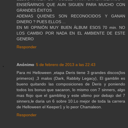
ENSEÑARNOS QUE AUN SIGUEN PARA MUCHO CON
GRANDES ÉXITOS
ADEMAS QUIENES SON RECONOCIDOS Y GANAN
DINERO ? PUES ELLOS ...
EN MI OPINIÓN MUY BUEN ÁLBUM ESOS 70 min. NO
LOS CAMBIO POR NADA EN EL AMBIENTE DE ESTE
GENERO
Responder
Anónimo
5 de febrero de 2013 a las 22:43
Para mi Helloween ,etapa Deris tiene 3 grandes discos(los
primeros) ,3 malos (Dark, Rabbity Legacy), El gamblin es
bueno quitando las composiciones de Deris y poniendo
todos los bonus que sacaron, lo mismo con 7 sinners, algo
mas flojo que el gambling y este ultimo por debajo del 7
sinners,le daria un 6 sobre 10.Lo mejor de toda la carrera
de Helloween el Keeper1 y lo peor Chamaleon.
Responder