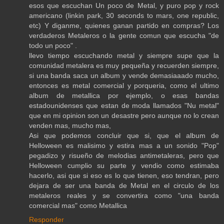
esos que escuchan Un poco de Metal, y puro pop y rock
americano (linkin park, 30 seconds to mars, one republic,
etc) Y diganme, quienes ganan partido en compras? Los
verdaderos Metaleros o la gente comun que escucha "de
todo un poco" .
llevo tiempo escuchando metal y siempre supe que la
comunidad metalera es muy pequeña y recuerden siempre,
si una banda saca un album y vende demasiaaado mucho,
entonces es metal comercial y porqueria, como el ultimo
album de metallica por ejemplo, o esas bandas
estadounidenses que estan de moda llamados "Nu metal"
que en mi opinion son un desastre pero aunque no lo crean
venden mas, mucho mas,
Asi que podemos concluir que si, que el album de
Helloween es malisimo y estira mas a un sonido "Pop"
pegadizo y risueño de melodias antimetaleras, pero que
Helloween cumplio su parte y vendio como estimaba
hacerlo, asi que si eso es lo que tienen, eso tendran, pero
dejara de ser una banda de Metal en el circulo de los
metaleros reales y se convertira como "una banda
comercial mas" como Metallica
Responder