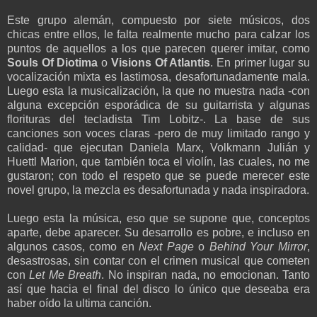
Este grupo alemán, compuesto por siete músicos, dos
chicas entre ellos, le falta realmente mucho para calzar los
puntos de aquellos a los que parecen querer imitar, como
Souls Of Diotima
o
Visions Of Atlantis
. En primer lugar su
vocalización mixta es lastimosa, desafortunadamente mala.
Luego esta la musicalización, la que no muestra nada -con
alguna excepción esporádica de su guitarrista y algunas
florituras del tecladista Tim Lobitz-. La base de sus
canciones son voces claras -pero de muy limitado rango y
calidad- que ejecutan Daniela Marx, Volkmann Julián y
Huettl Marion, que también toca el violín, las cuales, no me
gustaron; con todo el respeto que se puede merecer este
novel grupo, la mezcla es desafortunada y nada inspiradora.
Luego esta la música, eso que se supone que, conceptos
aparte, debe aparecer. Su desarrollo es pobre, e incluso en
algunos casos, como en
Next Page
o
Behind Your Mirror
,
desastrosas, sin contar con el crimen musical que cometen
con
Let Me Breath
. No inspiran nada, no emocionan. Tanto
así que hacia el final del disco lo único que deseaba era
haber oído la ultima canción.