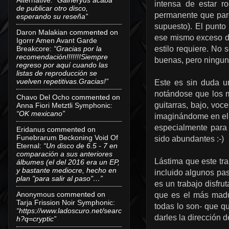
intensa de estar ro
de publicar otro disco,
permanente que pare
esperando su reseña”
supuesto). El punto
Daron Malakian
commented on
ese mismo exceso de
Igorrr Amen Avant Garde
Breakcore
:
“Gracias por la
estilo requiere. No
recomendación!!!!!!!Siempre
buenas, pero ningun
regreso por aquí cuando las
listas de reproducción se
vuelven repetitivas.Gracias!”
Este es sin duda u
notándose que los 
Chavo Del Ocho
commented on
guitarras, bajo, voc
Anna Fiori Metztli Symphonic
:
“OK mexicano”
imaginándome en el e
especialmente para 
Eridanus
commented on
Funebrarum Beckoning Void Of
sido abundantes :-)
Eternal
:
“Un disco de 6.5 - 7 en
comparación a sus anteriores
Lástima que este tra
álbumes (el del 2016 era un EP,
y bastante mediocre, hecho en
incluido algunos pas
plan "para salir al paso"…”
es un trabajo disfr
Anonymous
commented on
que es el más madur
Tarja Frission Noir Symphonic
:
todas lo son- que q
“https://www.ladoscuro.net/searc
darles la dirección de
h?q=cryptic”