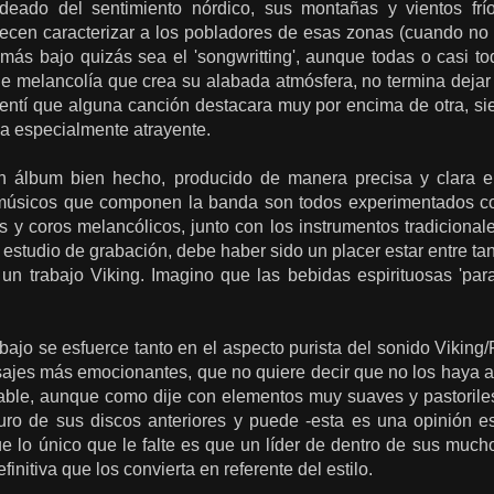
deado del sentimiento nórdico, sus montañas y vientos frío
cen caracterizar a los pobladores de esas zonas (cuando no e
 más bajo quizás sea el 'songwritting', aunque todas o casi t
 melancolía que crea su alabada atmósfera, no termina dejar d
 sentí que alguna canción destacara muy por encima de otra, s
a especialmente atrayente.
n álbum bien hecho, producido de manera precisa y clara e
músicos que componen la banda son todos experimentados con
es y coros melancólicos, junto con los instrumentos tradiciona
studio de grabación, debe haber sido un placer estar entre tan
un trabajo Viking. Imagino que las bebidas espirituosas 'para
bajo se esfuerce tanto en el aspecto purista del sonido Viking/Fo
ajes más emocionantes, que no quiere decir que no los haya aqu
utable, aunque como dije con elementos muy suaves y pastoril
o de sus discos anteriores y puede -esta es una opinión es
ue lo único que le falte es que un líder de dentro de sus muc
finitiva que los convierta en referente del estilo.