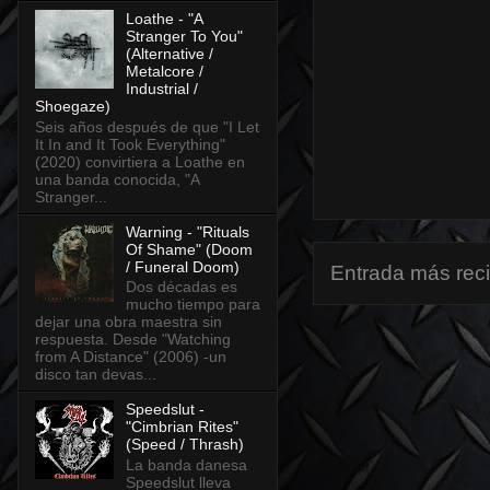
Loathe - "A
Stranger To You"
(Alternative /
Metalcore /
Industrial /
Shoegaze)
Seis años después de que "I Let
It In and It Took Everything"
(2020) convirtiera a Loathe en
una banda conocida, "A
Stranger...
Warning - "Rituals
Of Shame" (Doom
/ Funeral Doom)
Entrada más rec
Dos décadas es
mucho tiempo para
dejar una obra maestra sin
respuesta. Desde "Watching
from A Distance" (2006) -un
disco tan devas...
Speedslut -
"Cimbrian Rites"
(Speed / Thrash)
La banda danesa
Speedslut lleva