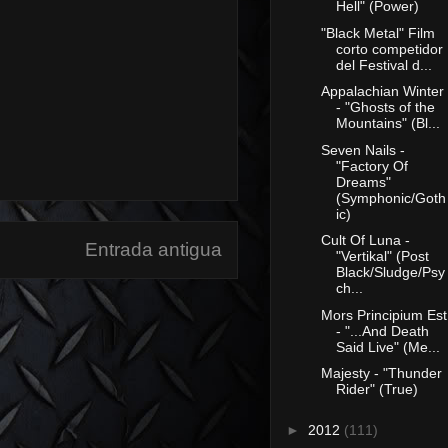
Hell" (Power)
"Black Metal" Film
corto competidor
del Festival d...
Appalachian Winter
- "Ghosts of the
Mountains" (Bl...
Seven Nails -
"Factory Of
Dreams"
(Symphonic/Goth
ic)
Cult Of Luna -
Entrada antigua
"Vertikal" (Post
Black/Sludge/Psy
ch...
Mors Principium Est
- "...And Death
Said Live" (Me...
Majesty - "Thunder
Rider" (True)
►
2012
(111)