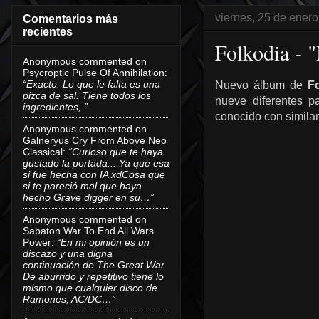
viernes, 25 de ener
Comentarios más
recientes
Folkodia - 
Anonymous
commented on
Psycroptic Pulse Of Annihilation
:
“Exacto. Lo que le falta es una
Nuevo álbum de
F
pizca de sal. Tiene todos los
nueve diferentes p
ingredientes, ”
conocido con similar
Anonymous
commented on
Galneryus Cry From Above Neo
Classical
:
“Curioso que te haya
gustado la portada... Ya que esa
si fue hecha con IA xdCosa que
si te pareció mal que haya
hecho Grave digger en su…”
Anonymous
commented on
Sabaton War To End All Wars
Power
:
“En mi opinión es un
discazo y una digna
continuación de The Great War.
De aburrido y repetitivo tiene lo
mismo que cualquier disco de
Ramones, AC/DC…”