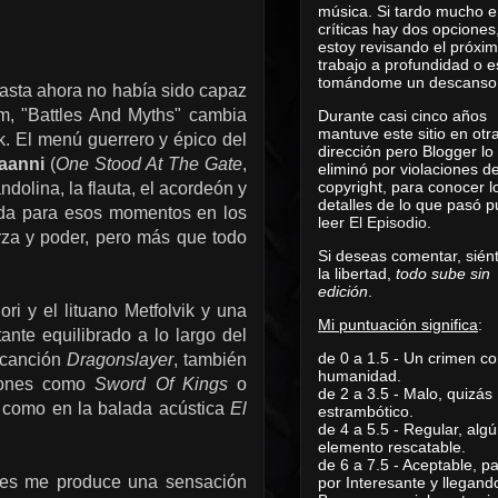
música. Si tardo mucho e
críticas hay dos opciones
estoy revisando el próxi
trabajo a profundidad o e
tomándome un descanso
hasta ahora no había sido capaz
um, "Battles And Myths" cambia
Durante casi cinco años
mantuve este sitio en otr
k. El menú guerrero y épico del
dirección pero Blogger lo
aanni
(
One Stood At The Gate
,
eliminó por violaciones d
copyright, para conocer l
dolina, la flauta, el acordeón y
detalles de lo que pasó 
ada para esos momentos en los
leer
El Episodio
.
erza y poder, pero más que todo
Si deseas comentar, sién
la libertad,
todo sube sin
edición
.
i y el lituano Metfolvik y una
Mi puntuación significa
:
ante equilibrado a lo largo del
de 0 a 1.5 - Un crimen co
a canción
Dragonslayer
, también
humanidad.
ones como
Sword Of Kings
o
de 2 a 3.5 - Malo, quizás
o, como en la balada acústica
El
estrambótico.
de 4 a 5.5 - Regular, alg
elemento rescatable.
de 6 a 7.5 - Aceptable, 
pues me produce una sensación
por Interesante y llegand