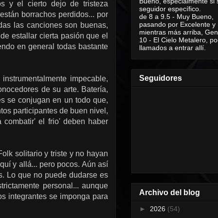
Bueno, especialmente si 
s y el cierto dejo de tristeza
seguidor específico.
stán borrachos perdidos... por
de 8 a 9.5 - Muy Bueno,
pasando por Excelente y
odas las canciones son buenas,
mientras más arriba, Geni
e estallar cierta pasión que el
10 - El Cielo Metalero, po
iendo en general todas bastante
llamados a entrar allí.
Seguidores
 instrumentalmente impecable,
ocedores de su arte. Batería,
les se conjugan en un todo que,
tos participantes de buen nivel,
 combatir' el frio' deben haber
lk solitario y triste y no hayan
í y allá... pero pocos. Aún así
es. Lo que no puede dudarse es
trictamente personal... aunque
Archivo del blog
hos integrantes se imponga para
►
2026
(54)