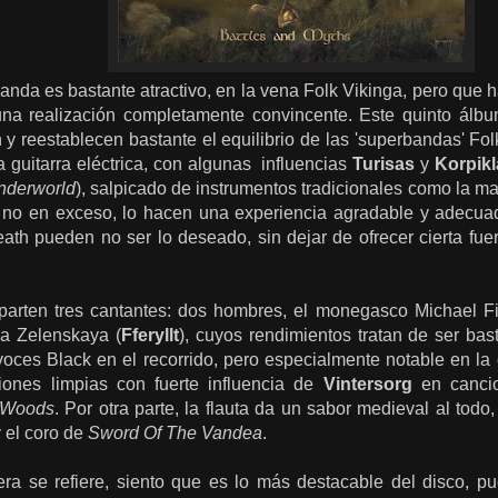
nda es bastante atractivo, en la vena Folk Vikinga, pero que 
una realización completamente convincente. Este quinto álb
y reestablecen bastante el equilibrio de las 'superbandas' Fol
la guitarra eléctrica, con algunas influencias
Turisas
y
Korpikl
nderworld
), salpicado de instrumentos tradicionales como la man
ro no en exceso, lo hacen una experiencia agradable y adecu
eath pueden no ser lo deseado, sin dejar de ofrecer cierta fu
parten tres cantantes: dos hombres, el monegasco Michael Fior
na Zelenskaya (
Fferyllt
), cuyos rendimientos tratan de ser bast
voces Black en el recorrido, pero especialmente notable en l
iones limpias con fuerte influencia de
Vintersorg
en canci
 Woods
. Por otra parte, la flauta da un sabor medieval al tod
 el coro de
Sword Of The Vandea
.
era se refiere, siento que es lo más destacable del disco, 