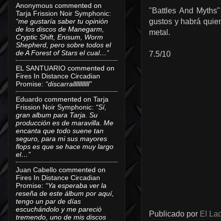
Anonymous
commented on
"Battles And Myths
Tarja Frission Noir Symphonic
:
“me gustaría saber tu opinión
gustos y habrá quien
de los discos de Manegarm,
metal.
Cryptic Shift, Enisum, Worm
Shepherd, pero sobre todos el
de A Forest of Stars el cual…”
7.5/10
EL SANTUARIO
commented on
Fires In Distance Circadian
Promise
:
“discarralllllllllll”
Eduardo
commented on
Tarja
Frission Noir Symphonic
:
“Sí,
gran album para Tarja. Su
producción es de maravilla. Me
encanta que todo suene tan
seguro, para mi sus mayores
flops es que se hace muy largo
el…”
Juan Cabello
commented on
Fires In Distance Circadian
Promise
:
“Ya esperaba ver la
reseña de este álbum por aquí,
tengo un par de días
escuchándolo y me pareció
Publicado por
El Lad
tremendo, uno de mis discos