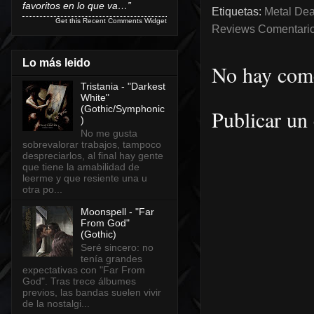
favoritos en lo que va…”
Etiquetas:
Metal Dea
Get this
Recent Comments Widget
Reviews Comentarios
Lo más leido
No hay come
Tristania - "Darkest
White"
(Gothic/Symphonic
Publicar un
)
No me gusta
sobrevalorar trabajos, tampoco
despreciarlos, al final hay gente
que tiene la amabilidad de
leerme y que resiente una u
otra po...
Moonspell - "Far
From God"
(Gothic)
Seré sincero: no
tenía grandes
expectativas con "Far From
God". Tras trece álbumes
previos, las bandas suelen vivir
de la nostalgi...