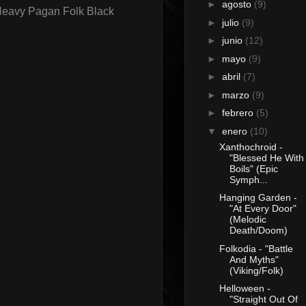
►
agosto
(9)
Heavy Pagan Folk Black
►
julio
(9)
►
junio
(12)
►
mayo
(9)
►
abril
(7)
►
marzo
(9)
►
febrero
(5)
▼
enero
(10)
Xanthochroid -
"Blessed He With
Boils" (Epic
Symph...
Hanging Garden -
"At Every Door"
(Melodic
Death/Doom)
Folkodia - "Battle
And Myths"
(Viking/Folk)
Helloween -
"Straight Out Of