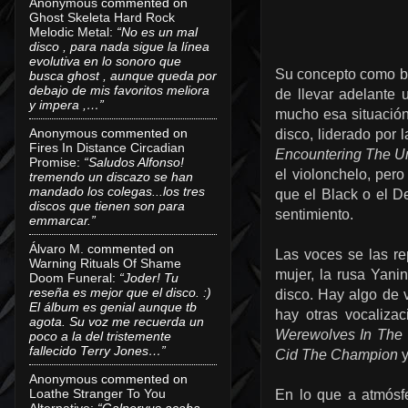
Anonymous
commented on
Ghost Skeleta Hard Rock
Melodic Metal
:
“No es un mal
disco , para nada sigue la línea
evolutiva en lo sonoro que
Su concepto como ba
busca ghost , aunque queda por
debajo de mis favoritos meliora
de llevar adelante 
y impera ,…”
mucho esa situación 
Anonymous
commented on
disco, liderado por 
Fires In Distance Circadian
Encountering The U
Promise
:
“Saludos Alfonso!
el violonchelo, pe
tremendo un discazo se han
mandado los colegas...los tres
que el Black o el D
discos que tienen son para
sentimiento.
emmarcar.”
Álvaro M.
commented on
Las voces se las re
Warning Rituals Of Shame
mujer, la rusa Yani
Doom Funeral
:
“Joder! Tu
reseña es mejor que el disco. :)
disco. Hay algo de 
El álbum es genial aunque tb
hay otras vocalizac
agota. Su voz me recuerda un
Werewolves In The
poco a la del tristemente
fallecido Terry Jones…”
Cid The Champion
y
Anonymous
commented on
Loathe Stranger To You
En lo que a atmósf
Alternative
:
“Galneryus acaba