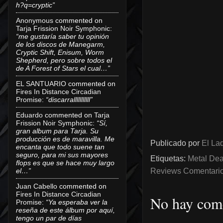
h?q=cryptic”
Anonymous
commented on
Tarja Frission Noir Symphonic
:
“me gustaría saber tu opinión
de los discos de Manegarm,
Cryptic Shift, Enisum, Worm
Shepherd, pero sobre todos el
de A Forest of Stars el cual…”
EL SANTUARIO
commented on
Fires In Distance Circadian
Promise
:
“discarralllllllllll”
Eduardo
commented on
Tarja
Frission Noir Symphonic
:
“Sí,
gran album para Tarja. Su
producción es de maravilla. Me
Publicado por
El Lad
encanta que todo suene tan
seguro, para mi sus mayores
Etiquetas:
Metal Dea
flops es que se hace muy largo
el…”
Reviews Comentarios
Juan Cabello
commented on
Fires In Distance Circadian
No hay come
Promise
:
“Ya esperaba ver la
reseña de este álbum por aquí,
tengo un par de días