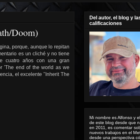
Del autor, el blog y la
calificaciones
eath/Doom)
ina, porque, aunque lo repitan
entario es un cliché y no tiene
e cuatro años con una gran
r 'The end of the world as we
rencia, el excelente "Inherit The
Mi nombre es Alfonso y el
de este blog desde que n
en 2011, es comentar sob
nuevos trabajos en el Me
desde una perspectiva 