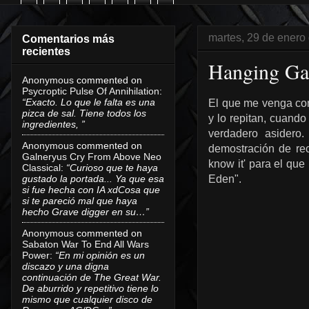
martes, 29 de enero
Comentarios más
recientes
Hanging Ga
Anonymous
commented on
Psycroptic Pulse Of Annihilation
:
“Exacto. Lo que le falta es una
El que me venga con
pizca de sal. Tiene todos los
y lo repitan, cuando
ingredientes, ”
verdadero asidero
Anonymous
commented on
demostración de re
Galneryus Cry From Above Neo
know it' para el que 
Classical
:
“Curioso que te haya
gustado la portada... Ya que esa
Eden".
si fue hecha con IA xdCosa que
si te pareció mal que haya
hecho Grave digger en su…”
Anonymous
commented on
Sabaton War To End All Wars
Power
:
“En mi opinión es un
discazo y una digna
continuación de The Great War.
De aburrido y repetitivo tiene lo
mismo que cualquier disco de