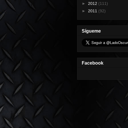
►
2012
(111)
►
2011
(92)
Sígueme
Facebook