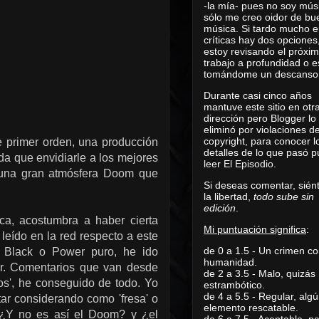
-la mía- pues no soy mús
sólo me creo oidor de bu
música. Si tardo mucho e
críticas hay dos opciones
estoy revisando el próxi
trabajo a profundidad o e
tomándome un descanso
Durante casi cinco años
mantuve este sitio en otr
dirección pero Blogger lo
eliminó por violaciones d
copyright, para conocer l
e primer orden, una producción
detalles de lo que pasó 
da que envidiarle a los mejores
leer
El Episodio
.
on una gran atmósfera Doom que
Si deseas comentar, sién
la libertad,
todo sube sin
edición
.
ca, acostumbra a haber cierta
Mi puntuación significa
:
leído en la red respecto a este
de 0 a 1.5 - Un crimen co
, Black o Power puro, he ido
humanidad.
cer. Comentarios que van desde
de 2 a 3.5 - Malo, quizás
ños', he conseguido de todo. Yo
estrambótico.
de 4 a 5.5 - Regular, alg
ar considerando como 'fresa' o
elemento rescatable.
: ¿Y no es así el Doom? y ¿el
de 6 a 7.5 - Aceptable, 