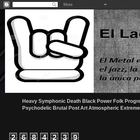
Heavy Symphonic Death Black Power Folk Progre
Psychodelic Brutal Post Art Atmospheric Extreme G
2
6
8
4
2
3
9