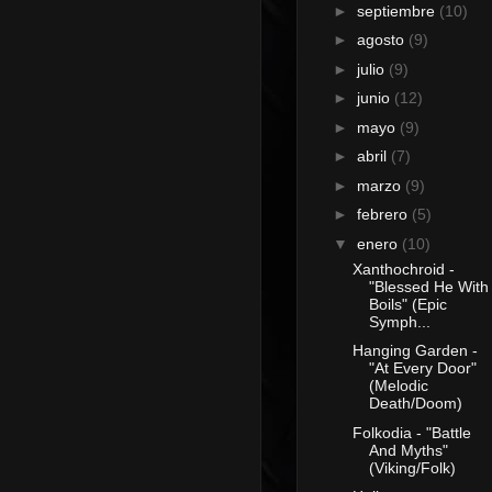
►
septiembre
(10)
►
agosto
(9)
►
julio
(9)
►
junio
(12)
►
mayo
(9)
►
abril
(7)
►
marzo
(9)
►
febrero
(5)
▼
enero
(10)
Xanthochroid -
"Blessed He With
Boils" (Epic
Symph...
Hanging Garden -
"At Every Door"
(Melodic
Death/Doom)
Folkodia - "Battle
And Myths"
(Viking/Folk)