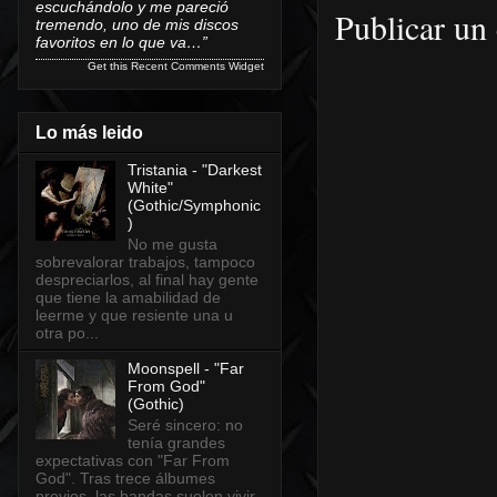
escuchándolo y me pareció
Publicar un
tremendo, uno de mis discos
favoritos en lo que va…”
Get this
Recent Comments Widget
Lo más leido
Tristania - "Darkest
White"
(Gothic/Symphonic
)
No me gusta
sobrevalorar trabajos, tampoco
despreciarlos, al final hay gente
que tiene la amabilidad de
leerme y que resiente una u
otra po...
Moonspell - "Far
From God"
(Gothic)
Seré sincero: no
tenía grandes
expectativas con "Far From
God". Tras trece álbumes
previos, las bandas suelen vivir