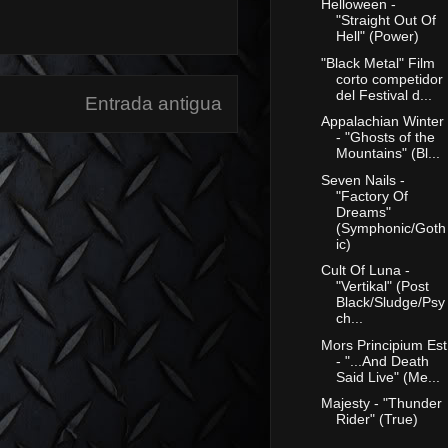
Helloween -
"Straight Out Of
Hell" (Power)
"Black Metal" Film
corto competidor
del Festival d...
Entrada antigua
Appalachian Winter
- "Ghosts of the
Mountains" (Bl...
Seven Nails -
"Factory Of
Dreams"
(Symphonic/Goth
ic)
Cult Of Luna -
"Vertikal" (Post
Black/Sludge/Psy
ch...
Mors Principium Est
- "...And Death
Said Live" (Me...
Majesty - "Thunder
Rider" (True)