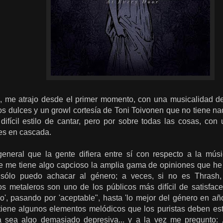
l, me atrajo desde el primer momento, con una musicalidad d
s dulces y un growl cortesía de Toni Toivonen que no tiene na
ifícil estilo de cantar, pero por sobre todas las cosas, c
es en cascada.
neral que la gente difiera entre sí con respecto a la músi
ue me tiene algo capcioso la amplia gama de opiniones que he 
 sólo puedo achacar al género; a veces, si no es Thrash
s metaleros son uno de los públicos más difícil de satisfa
vo', pasando por 'aceptable", hasta 'lo mejor del género en a
 tiene algunos elementos melódicos que los puristas deben est
a sea algo demasiado depresiva... y a la vez me pregunto