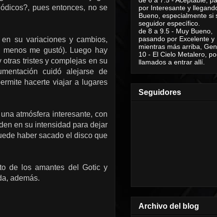
elódicos?, pues entonces, no se
por Interesante y llegand
Bueno, especialmente si 
seguidor específico.
de 8 a 9.5 - Muy Bueno,
pasando por Excelente y
 en su variaciones y cambios,
mientras más arriba, Geni
e menos me gustó). Luego hay
10 - El Cielo Metalero, po
y otras tristes y complejas en su
llamados a entrar allí.
umentación cuidó alejarse de
rmite hacerte viajar a lugares
Seguidores
una atmósfera interesante, con
eden en su intensidad para dejar
uede haber sacado el disco que
to de los amantes del Gotic y
ada, además.
Archivo del blog