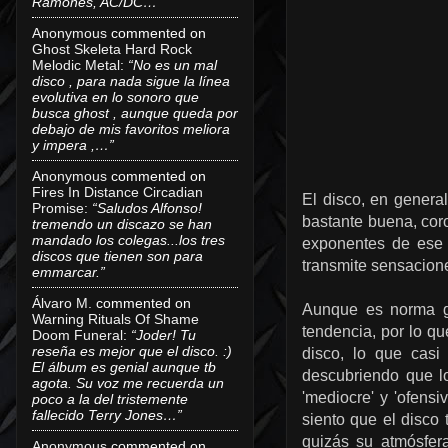
Ramones, AC/DC…”
Anonymous
commented on
Ghost Skeleta Hard Rock
Melodic Metal
:
“No es un mal
disco , para nada sigue la línea
evolutiva en lo sonoro que
busca ghost , aunque queda por
debajo de mis favoritos meliora
y impera ,…”
Anonymous
commented on
Fires In Distance Circadian
El disco, en genera
Promise
:
“Saludos Alfonso!
bastante buena, coro
tremendo un discazo se han
mandado los colegas...los tres
exponentes de ese d
discos que tienen son para
transmite sensacion
emmarcar.”
Álvaro M.
commented on
Aunque es norma ge
Warning Rituals Of Shame
tendencia, por lo q
Doom Funeral
:
“Joder! Tu
reseña es mejor que el disco. :)
disco, lo que casi
El álbum es genial aunque tb
descubriendo que lo
agota. Su voz me recuerda un
'mediocre' y 'ofensi
poco a la del tristemente
fallecido Terry Jones…”
siento que el disco
quizás su atmósfer
Anonymous
commented on