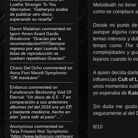
Loathe Stranger To You
Melodeath no tiene f
Alternative
:
“Galneryus acaba
como se complace a 
de publicar otro disco,
esperando su reseña”
Desde mi punto de 
Daron Malakian
commented on
aunque alguna can
Igorrr Amen Avant Garde
Breakcore
:
“Gracias por la
temas intensos y dul
recomendación!!!!!!!Siempre
tempo como
The 
regreso por aquí cuando las
complejidades y gua
listas de reproducción se
vuelven repetitivas.Gracias!”
lejanos cuando lo es
Chavo Del Ocho
commented on
A quien decida darl
Anna Fiori Metztli Symphonic
:
“OK mexicano”
influencias
Cult of 
unos momentos sutil
Eridanus
commented on
Funebrarum Beckoning Void Of
yo esperaba de
Kat
Eternal
:
“Un disco de 6.5 - 7 en
comparación a sus anteriores
Sin duda me gusto 
álbumes (el del 2016 era un EP,
y bastante mediocre, hecho en
seguramente al del 
plan "para salir al paso"…”
Anonymous
commented on
8/10
Tarja Frission Noir Symphonic
:
“https://www.ladoscuro.net/searc