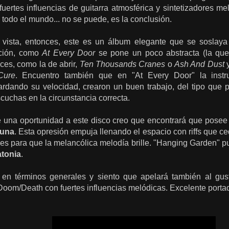
uertes influencias de guitarra atmosférica y sintetizadores m
todo el mundo... no se puede, es la conclusión.
vista, entonces, este es un álbum elegante que se soslaya
ción, como
At Every Door
se pone un poco abstracta (la qu
ces, como la de abrir,
Ten Thousands Cranes
o
Ash And Dust
Cure
. Encuentro también que en "At Every Door" la instr
rdando su velocidad, crearon un buen trabajo, del tipo que pe
cuchas en la circunstancia correcta.
e una oportunidad a este disco creo que encontrará que posee 
Luna
. Esta opresión empuja llenando el espacio con riffs que c
es para que la melancólica melodía brille. "Hanging Garden" p
atonia
.
en términos generales y siento que apelará también al gus
Doom/Death con fuertes influencias melódicas. Excelente port