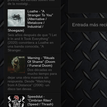
de la nostalgi...
Loathe - "A
Stranger To You"
(Alternative /
Metalcore /
Entrada más rec
Industrial /
Shoegaze)
Seis años después de que "I Let
It In and It Took Everything"
(2020) convirtiera a Loathe en
una banda conocida, "A
Stranger...
Warning - "Rituals
Of Shame" (Doom
/ Funeral Doom)
Dos décadas es
mucho tiempo para
dejar una obra maestra sin
respuesta. Desde "Watching
from A Distance" (2006) -un
disco tan devas...
Speedslut -
"Cimbrian Rites"
(Speed / Thrash)