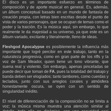
El disco es un importante esfuerzo en términos de
composición y de aporte musical en general. Es, además,
un álbum conceptual basado en un mundo de fantasía de
creación propia, con letras bien escritas desde el punto de
vista de varios personajes, que se ocupan de temas como el
poder y la traición. Es la música aquí, sin embargo, lo que
realmente le da majestad a su universo, ya que este es un
álbum variado, excitante y literalmente, lleno de ideas.
Fleshgod Apocalypse
es posiblemente la influencia más
importante que logré percibir en este trabajo, tanto en la
naturaleza progresiva, como en gran parte de los riffs y la
voz de Sam Meador, quien tiene un tono vibrante, que
suena real y violento. Sin embargo, apenas pinceladas se
puede decir que toman de
FA
, pues la totalidad del trabajo y
banda deben ser elogiados; tanto tambores, como cuerdas y
teclados, junto con sus arreglos corales y atmósfera
honestamente oscura, se oyen con un sentido de
singularidad inédito.
El nivel de diferenciación de la composición no se limita a
voz; la música misma muestra una atención similar al