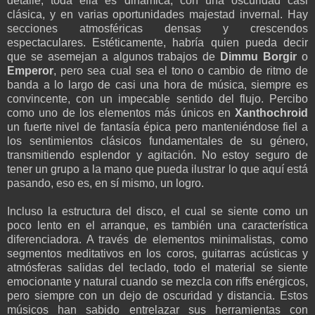
detalle, toda ella es dinámica, con una oscuridad casi
clásica, y en varias oportunidades majestad invernal. Hay
secciones atmosféricas densas y crescendos
espectaculares. Estéticamente, habría quien pueda decir
que se asemejan a algunos trabajos de
Dimmu Borgir
o
Emperor
, pero sea cual sea el tono o cambio de ritmo de
banda a lo largo de casi una hora de música, siempre es
convincente, con un impecable sentido del flujo. Percibo
como uno de los elementos más únicos en
Xanthochroid
un fuerte nivel de fantasía épica pero manteniéndose fiel a
los sentimientos clásicos fundamentales de su género,
transmitiendo esplendor y agitación. No estoy seguro de
tener un grupo a la mano que pueda ilustrar lo que aquí está
pasando, eso es, en sí mismo, un logro.
Incluso la estructura del disco, el cual se siente como un
poco lento en el arranque, es también una característica
diferenciadora. A través de elementos minimalistas, como
segmentos meditativos en los coros, guitarras acústicas y
atmósferas salidas del teclado, todo el material se siente
emocionante y natural cuando se mezcla con riffs enérgicos,
pero siempre con un dejo de oscuridad y distancia. Estos
músicos han sabido entrelazar sus herramientas con