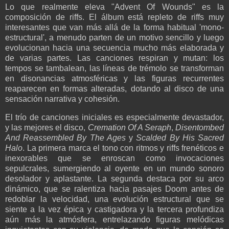
Lo que realmente eleva "Advent Of Wounds" es la
composición de riffs. El álbum está repleto de riffs muy
interesantes que van más allá de la forma habitual 'mono-
estructural', a menudo parten de un motivo sencillo y luego
evolucionan hacia una secuencia mucho más elaborada y
de varias partes. Las canciones respiran y mutan: los
tempos se tambalean, las líneas de trémolo se transforman
en disonancias atmosféricas y las figuras recurrentes
reaparecen en formas alteradas, dotando al disco de una
sensación narrativa y cohesión.
El trío de canciones iniciales es especialmente devastador,
y las mejores el disco,
Cremation Of A Seraph
,
Disentombed
And Reassembled By The Ages
y
Scalded By His Sacred
Halo
. La primera marca el tono con ritmos y riffs frenéticos e
inexorables que se enroscan como invocaciones
sepulcrales, sumergiendo al oyente en un mundo sonoro
desolador y aplastante. La segunda destaca por su arco
dinámico, que se ralentiza hacia pasajes Doom antes de
redoblar la velocidad, una evolución estructural que se
siente a la vez épica y castigadora y la tercera
profundiza
aún más la atmósfera, entrelazando figuras melódicas