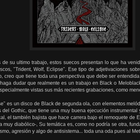
de su ultimo trabajo, estos suecos presentan lo que ha veni
scos, "Trident, Wolf, Eclipse". Ese tipo de adjetivaciones sobr
o, creo que tiene toda una perspectiva que debe ser entendida
aga dudar que realmente es un trabajo en Black o Meloblack
especialmente vistas sus más recientes grabaciones, como men
ipse" es un disco de Black de segunda ola, con elementos meló
s del Gothic, que tiene una muy buena ejecución instrumental
cal, el también bajista que hace carrera bajo el remoquete de 
 muy diabólico-, Su temática es, como no podría se otra, fu
ismo, agresión y algo de antisistema... toda una oda pues al Me