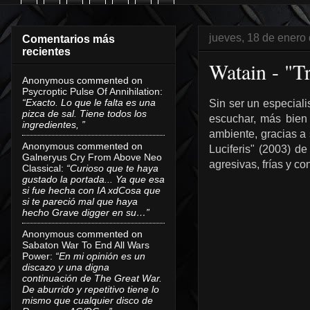
jueves, 18 de enero
Comentarios más
recientes
Watain - "Tr
Anonymous
commented on
Psycroptic Pulse Of Annihilation
:
“Exacto. Lo que le falta es una
Sin ser un especial
pizca de sal. Tiene todos los
escuchar, más bien 
ingredientes, ”
ambiente, gracias a 
Anonymous
commented on
Luciferis" (2003) d
Galneryus Cry From Above Neo
agresivas, frías y c
Classical
:
“Curioso que te haya
gustado la portada... Ya que esa
si fue hecha con IA xdCosa que
si te pareció mal que haya
hecho Grave digger en su…”
Anonymous
commented on
Sabaton War To End All Wars
Power
:
“En mi opinión es un
discazo y una digna
continuación de The Great War.
De aburrido y repetitivo tiene lo
mismo que cualquier disco de