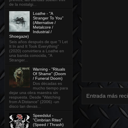
de la nostalgi...
Loathe - "A
Stranger To You"
(Alternative /
Metalcore /
Industrial /
Shoegaze)
Seis años después de que "I Let
It In and It Took Everything"
(2020) convirtiera a Loathe en
una banda conocida, "A
Stranger...
Warning - "Rituals
Of Shame" (Doom
/ Funeral Doom)
Dos décadas es
mucho tiempo para
dejar una obra maestra sin
Entrada más rec
respuesta. Desde "Watching
from A Distance" (2006) -un
disco tan devas...
Speedslut -
"Cimbrian Rites"
(Speed / Thrash)