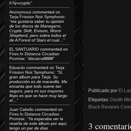
h?q=cryptic”
Anonymous
commented on
Tarja Frission Noir Symphonic
:
“me gustaría saber tu opinión
de los discos de Manegarm,
Cryptic Shift, Enisum, Worm
Shepherd, pero sobre todos el
de A Forest of Stars el cual…”
EL SANTUARIO
commented on
Fires In Distance Circadian
Promise
:
“discarralllllllllll”
Eduardo
commented on
Tarja
Frission Noir Symphonic
:
“Sí,
gran album para Tarja. Su
producción es de maravilla. Me
encanta que todo suene tan
Publicado por
El Lad
seguro, para mi sus mayores
flops es que se hace muy largo
Etiquetas:
Death Met
el…”
Black Reviews Comen
Juan Cabello
commented on
Fires In Distance Circadian
Promise
:
“Ya esperaba ver la
3 comentari
reseña de este álbum por aquí,
tengo un par de días