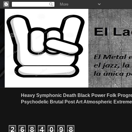
Heavy Symphonic Death Black Power Folk Progre
Psychodelic Brutal Post Art Atmospheric Extreme G
2
6
8
4
0
9
8