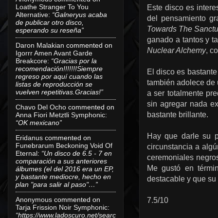
Loathe Stranger To You
Este disco es inter
Alternative
:
“Galneryus acaba
del pensamiento gr
de publicar otro disco,
Towards The Sanct
esperando su reseña”
ganado a tantos y t
Daron Malakian
commented on
Nuclear Alchemy
, c
Igorrr Amen Avant Garde
Breakcore
:
“Gracias por la
recomendación!!!!!!!Siempre
El disco es bastant
regreso por aquí cuando las
también adolece de 
listas de reproducción se
vuelven repetitivas.Gracias!”
a ser totalmente pr
sin agregar nada ex
Chavo Del Ocho
commented on
bastante brillante.
Anna Fiori Metztli Symphonic
:
“OK mexicano”
Hay que darle su pa
Eridanus
commented on
Funebrarum Beckoning Void Of
circunstancia a alg
Eternal
:
“Un disco de 6.5 - 7 en
ceremoniales negros
comparación a sus anteriores
Me gustó en térmi
álbumes (el del 2016 era un EP,
y bastante mediocre, hecho en
destacable y que su
plan "para salir al paso"…”
Anonymous
commented on
7.5/10
Tarja Frission Noir Symphonic
:
“https://www.ladoscuro.net/searc