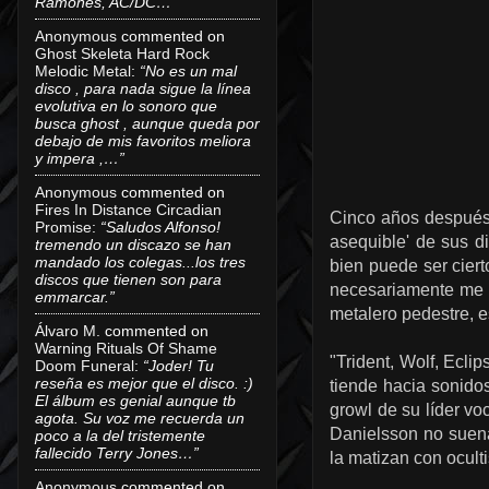
Ramones, AC/DC…”
Anonymous
commented on
Ghost Skeleta Hard Rock
Melodic Metal
:
“No es un mal
disco , para nada sigue la línea
evolutiva en lo sonoro que
busca ghost , aunque queda por
debajo de mis favoritos meliora
y impera ,…”
Anonymous
commented on
Fires In Distance Circadian
Cinco años después 
Promise
:
“Saludos Alfonso!
asequible' de sus di
tremendo un discazo se han
mandado los colegas...los tres
bien puede ser ciert
discos que tienen son para
necesariamente me h
emmarcar.”
metalero pedestre, 
Álvaro M.
commented on
Warning Rituals Of Shame
"Trident, Wolf, Ecl
Doom Funeral
:
“Joder! Tu
reseña es mejor que el disco. :)
tiende hacia sonido
El álbum es genial aunque tb
growl de su líder vo
agota. Su voz me recuerda un
Danielsson no suena
poco a la del tristemente
fallecido Terry Jones…”
la matizan con ocult
Anonymous
commented on