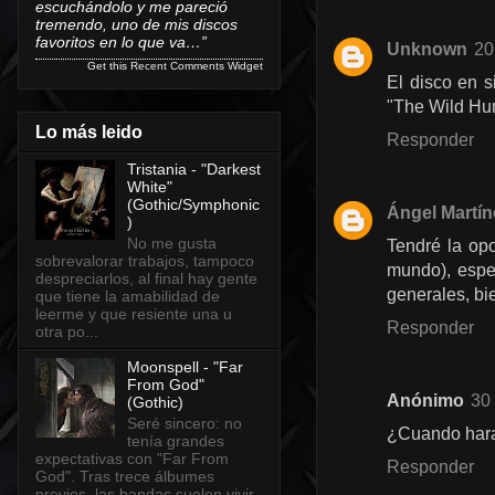
escuchándolo y me pareció
tremendo, uno de mis discos
favoritos en lo que va…”
Unknown
20
Get this
Recent Comments Widget
El disco en s
"The Wild Hu
Lo más leido
Responder
Tristania - "Darkest
White"
(Gothic/Symphonic
Ángel Martín
)
No me gusta
Tendré la opo
sobrevalorar trabajos, tampoco
mundo), espe
despreciarlos, al final hay gente
generales, bi
que tiene la amabilidad de
leerme y que resiente una u
Responder
otra po...
Moonspell - "Far
From God"
Anónimo
30
(Gothic)
Seré sincero: no
¿Cuando haras
tenía grandes
expectativas con "Far From
Responder
God". Tras trece álbumes
previos, las bandas suelen vivir