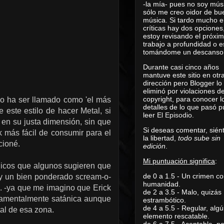
-la mía- pues no soy mús
sólo me creo oidor de bu
música. Si tardo mucho e
críticas hay dos opciones
estoy revisando el próxi
trabajo a profundidad o e
tomándome un descanso
Durante casi cinco años
mantuve este sitio en otr
dirección pero Blogger lo
eliminó por violaciones d
copyright, para conocer l
do ha ser llamado como 'el más
detalles de lo que pasó 
e este estilo de hacer Metal, si
leer
El Episodio
.
 en su justa dimensión, sin que
Si deseas comentar, sién
 más fácil de consumir para el
la libertad,
todo sube sin
cioné.
edición
.
Mi puntuación significa
:
dicos que algunos sugieren que
de 0 a 1.5 - Un crimen co
 y un bien ponderado scream-o-
humanidad.
E. -ya que me imagino que Erick
de 2 a 3.5 - Malo, quizás
ndamentalmente satánica aunque
estrambótico.
de 4 a 5.5 - Regular, alg
tal de esa zona.
elemento rescatable.
de 6 a 7.5 - Aceptable, 