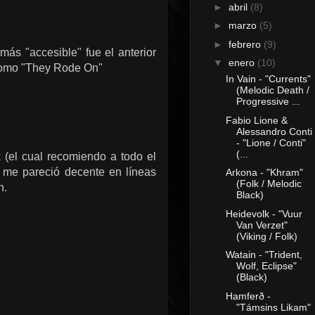
►
abril
(8)
►
marzo
(5)
►
febrero
(9)
más "accesible" fue el anterior
▼
enero
(10)
como "They Rode On"
In Vain - "Currents"
(Melodic Death /
Progressive ...
Fabio Lione &
Alessandro Conti
- "Lione / Conti"
(...
 (el cual recomiendo a todo el
 me pareció decente en líneas
Arkona - "Khram"
(Folk / Melodic
n.
Black)
Heidevolk - "Vuur
Van Verzet"
(Viking / Folk)
Watain - "Trident,
Wolf, Eclipse"
(Black)
Hamferð -
"Támsins Likam"