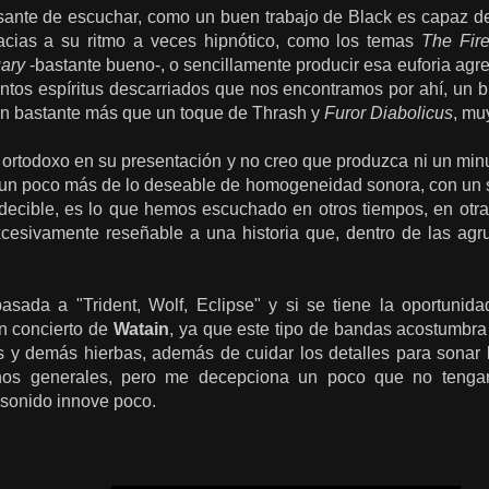
esante de escuchar, como un buen trabajo de Black es capaz de
acias a su ritmo a veces hipnótico, como los temas
The Fir
uary
-bastante bueno-, o sencillamente producir esa euforia agr
antos espíritus descarriados que nos encontramos por ahí, un 
on bastante más que un toque de Thrash y
Furor Diabolicus
, mu
e ortodoxo en su presentación y no creo que produzca ni un mi
un poco más de lo deseable de homogeneidad sonora, con un so
edecible, es lo que hemos escuchado en otros tiempos, en otra
cesivamente reseñable a una historia que, dentro de las ag
sada a "Trident, Wolf, Eclipse" y si se tiene la oportunidad
ún concierto de
Watain
, ya que este tipo de bandas acostumbra
 y demás hierbas, además de cuidar los detalles para sonar lo
nos generales, pero me decepciona un poco que no tenga
 sonido innove poco.