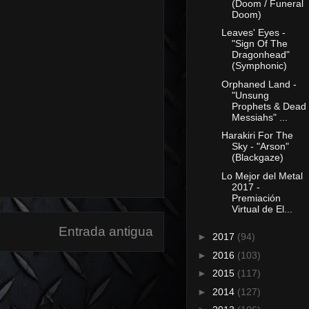
(Doom / Funeral
Doom)
Leaves' Eyes -
"Sign Of The
Dragonhead"
(Symphonic)
Orphaned Land -
"Unsung
Prophets & Dead
Messiahs" ...
Harakiri For The
Sky - "Arson"
(Blackgaze)
Lo Mejor del Metal
2017 -
Premiación
Virtual de El...
Entrada antigua
►
2017
(94)
►
2016
(103)
►
2015
(117)
►
2014
(127)