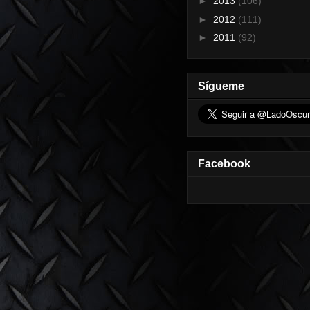
►
2013
(106)
►
2012
(111)
►
2011
(92)
Sígueme
Facebook