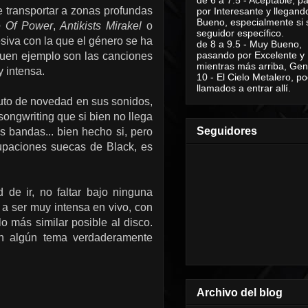
 transportar a zonas profundas
por Interesante y llegand
Bueno, especialmente si 
e Of Power
,
Antikists Mirakel
o
seguidor específico.
esiva con la que el género se ha
de 8 a 9.5 - Muy Bueno,
pasando por Excelente y
buen ejemplo son las canciones
mientras más arriba, Geni
y intensa.
10 - El Cielo Metalero, po
llamados a entrar allí.
nuto de novedad en sus sonidos,
ngwriting que si bien no llega
Seguidores
s bandas... bien hecho si, pero
rupaciones suecas de Black, es
 de ir, no faltar bajo ninguna
 a ser muy intensa en vivo, con
 más similar posible al disco.
n algún tema verdaderamente
Archivo del blog