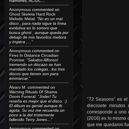
Ramones, AC/DC…”
Anonymous
commented on
Ghost Skeleta Hard Rock
Melodic Metal
:
“No es un mal
disco , para nada sigue la línea
evolutiva en lo sonoro que
busca ghost , aunque queda por
debajo de mis favoritos meliora
y impera ,…”
Anonymous
commented on
Fires In Distance Circadian
Promise
:
“Saludos Alfonso!
tremendo un discazo se han
mandado los colegas...los tres
discos que tienen son para
emmarcar.”
Álvaro M.
commented on
Warning Rituals Of Shame
Doom Funeral
:
“Joder! Tu
"72 Seasons" es el
reseña es mejor que el disco. :)
diecisiete minutos
El álbum es genial aunque tb
agota. Su voz me recuerda un
corresponde a uno 
poco a la del tristemente
(2016) es lo mismo 
fallecido Terry Jones…”
que me quedaron f
Anonymous
commented on