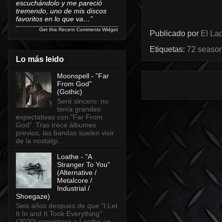
escuchándolo y me pareció
tremendo, uno de mis discos
favoritos en lo que va…”
Get this
Recent Comments Widget
Publicado por
El Lad
Etiquetas:
72 seaso
Lo más leido
Moonspell - "Far
From God"
(Gothic)
Seré sincero: no
tenía grandes
expectativas con "Far From
God". Tras trece álbumes
previos, las bandas suelen vivir
de la nostalgi...
Loathe - "A
Stranger To You"
(Alternative /
Metalcore /
Industrial /
Shoegaze)
Seis años después de que "I Let
It In and It Took Everything"
(2020) convirtiera a Loathe en