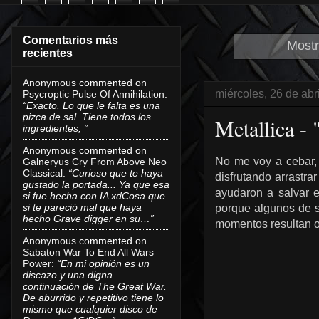
Comentarios más
Mostr
recientes
Anonymous
commented on
miércoles, 26 de abr
Psycroptic Pulse Of Annihilation
:
“Exacto. Lo que le falta es una
pizca de sal. Tiene todos los
Metallica -
ingredientes, ”
Anonymous
commented on
No me voy a cebar, 
Galneryus Cry From Above Neo
Classical
:
“Curioso que te haya
disfrutando arrastrar
gustado la portada... Ya que esa
ayudaron a salvar 
si fue hecha con IA xdCosa que
si te pareció mal que haya
porque algunos de s
hecho Grave digger en su…”
momentos resultan o
Anonymous
commented on
Sabaton War To End All Wars
Power
:
“En mi opinión es un
discazo y una digna
continuación de The Great War.
De aburrido y repetitivo tiene lo
mismo que cualquier disco de