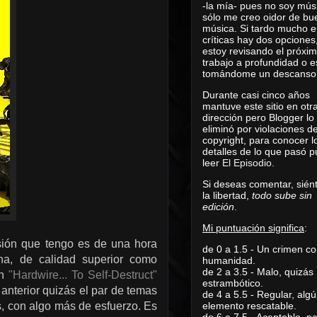
-la mía- pues no soy mús
sólo me creo oidor de bu
música. Si tardo mucho e
críticas hay dos opciones
estoy revisando el próxi
trabajo a profundidad o e
tomándome un descanso
Durante casi cinco años
mantuve este sitio en otr
dirección pero Blogger lo
eliminó por violaciones d
copyright, para conocer l
detalles de lo que pasó 
leer
El Episodio
.
Si deseas comentar, sién
la libertad,
todo sube sin
edición
.
Mi puntuación significa
:
sión que tengo es de una hora
de 0 a 1.5 - Un crimen co
na, de calidad superior como
humanidad.
de 2 a 3.5 - Malo, quizás
on
"Hardwire... To Self-Destruct"
estrambótico.
anterior quizás el par de temas
de 4 a 5.5 - Regular, alg
s, con algo más de esfuerzo. Es
elemento rescatable.
de 6 a 7.5 - Aceptable, 