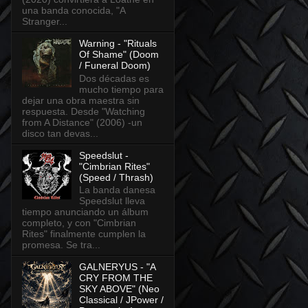
una banda conocida, "A
Stranger...
Warning - "Rituals
Of Shame" (Doom
/ Funeral Doom)
Dos décadas es
mucho tiempo para
dejar una obra maestra sin
respuesta. Desde "Watching
from A Distance" (2006) -un
disco tan devas...
Speedslut -
"Cimbrian Rites"
(Speed / Thrash)
La banda danesa
Speedslut lleva
tiempo anunciando un álbum
completo, y con "Cimbrian
Rites" finalmente cumplen la
promesa. Se tra...
GALNERYUS - "A
CRY FROM THE
SKY ABOVE" (Neo
Classical / JPower /