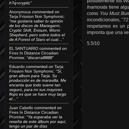
posiblemente los ve
h?q=cryptic”
Inamorata
tiene algu
Anonymous
commented on
como
You Must Bur
Tarja Frission Noir Symphonic
:
incondicionales, "72
“me gustaría saber tu opinión
de los discos de Manegarm,
respetamos es un p
Cryptic Shift, Enisum, Worm
impronta que una vez
Shepherd, pero sobre todos el
de A Forest of Stars el cual…”
5.5/10
EL SANTUARIO
commented on
Fires In Distance Circadian
Promise
:
“discarralllllllllll”
Eduardo
commented on
Tarja
Frission Noir Symphonic
:
“Sí,
gran album para Tarja. Su
producción es de maravilla. Me
encanta que todo suene tan
seguro, para mi sus mayores
flops es que se hace muy largo
el…”
Juan Cabello
commented on
Fires In Distance Circadian
Promise
:
“Ya esperaba ver la
reseña de este álbum por aquí,
tengo un par de días