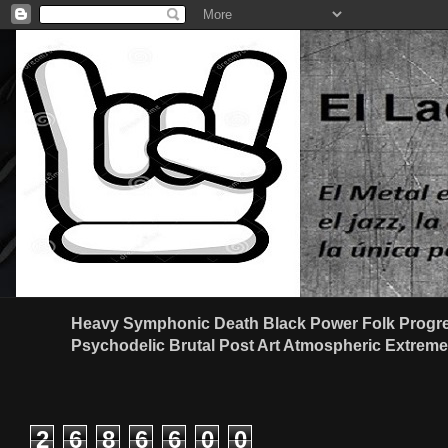
Heavy Symphonic Death Black Power Folk Progre
Psychodelic Brutal Post Art Atmospheric Extreme G
2
6
8
6
6
0
0