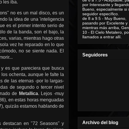
o les iba.
por Interesante y llegand
Bueno, especialmente si 
ons" no es un mal disco, es un
seguidor específico.
de 8 a 9.5 - Muy Bueno,
do la idea de una 'inteligencia
pasando por Excelente y
e es el primer intento serio de
mientras más arriba, Geni
tilo de la banda, son el bajo, la
10 - El Cielo Metalero, po
llamados a entrar allí.
eces, varias, mientras hago otras
 sola vez he reparado en lo que
cómodo, no se siente nada. El
Seguidores
orir...
n y es que pareciera que busca
los ochenta, aunque le falte la
s de las eternas -por lo largas-
das de segundo o tercer nivel
ranado de
Metallica
. Lejos -muy
986), en estas horas menguadas
97), quizás estamos hablando de
Archivo del blog
s destacan en "72 Seasons" y