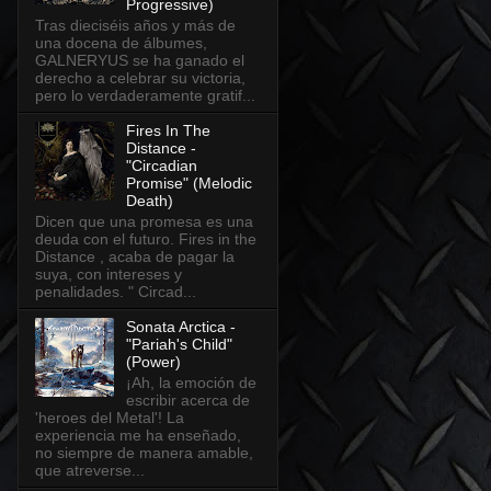
Progressive)
Tras dieciséis años y más de
una docena de álbumes,
GALNERYUS se ha ganado el
derecho a celebrar su victoria,
pero lo verdaderamente gratif...
Fires In The
Distance -
"Circadian
Promise" (Melodic
Death)
Dicen que una promesa es una
deuda con el futuro. Fires in the
Distance , acaba de pagar la
suya, con intereses y
penalidades. " Circad...
Sonata Arctica -
"Pariah's Child"
(Power)
¡Ah, la emoción de
escribir acerca de
'heroes del Metal'! La
experiencia me ha enseñado,
no siempre de manera amable,
que atreverse...