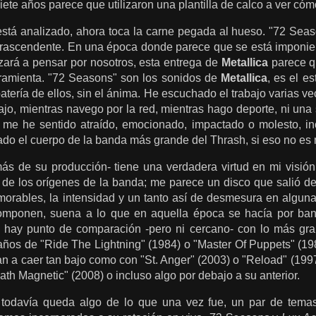
siete años parece que utilizaron una plantilla de calco a ver cóm
está analizado, ahora toca la carne pegada al hueso. "72 Seas
ntrascendente. En una época donde parece que se está imponien
nzará a pensar por nosotros, esta entrega de
Metallica
parece qu
erramienta. "72 Seasons" son los sonidos de
Metallica
, es el es
 batería de ellos, sin el ánima. He escuchado el trabajo varias v
ajo, mientras navego por la red, mientras hago deporte, ni una
 me he sentido atraído, emocionado, impactado o molesto, in
do el cuerpo de la banda más grande del Thrash, si eso no es m
ás de su producción-
tiene una verdadera virtud en mi visió
 de los orígenes de la banda; me parece un disco que salió de 
emorables, la intensidad y un tanto así de desmesura en alguna
omponen, suena a lo que en aquella época se hacía por ban
o hay punto de comparación -pero ni cercano- con lo más g
 años de "Ride The Lightning" (1984) o "Master Of Puppets" (1
an a caer tan bajo como con "St. Anger" (2003) o "Reload" (19
ath Magnetic" (2008) o incluso algo por debajo a su anterior.
todavía queda algo de lo que una vez fue, un par de tema