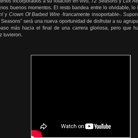
amos incorporados a su rotación en vivo,
72 Seasons
y
Lux Ae
nos buenos momentos. El resto bandea entre lo olvidable, lo 
n!
y
Crown Of Barbed Wire
-francamente insoportable-. Supon
 Seasons" será una nueva oportunidad de disfrutar a su agrupac
aso más hacia el final de una carrera gloriosa, pero que 
 tuvieron.