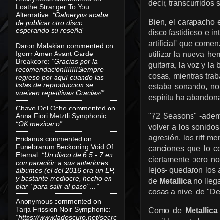
decir, transcurridos 
Loathe Stranger To You
Alternative
:
“Galneryus acaba
Bien, el carapacho 
de publicar otro disco,
esperando su reseña”
disco fastidioso e i
artificial' que come
Daron Malakian
commented on
Igorrr Amen Avant Garde
utilizar la nueva h
Breakcore
:
“Gracias por la
guitarra, la voz y la
recomendación!!!!!!!Siempre
cosas, mientras trab
regreso por aquí cuando las
listas de reproducción se
estaba sonando, no
vuelven repetitivas.Gracias!”
espíritu ha abandona
Chavo Del Ocho
commented on
"72 Seasons"
-adem
Anna Fiori Metztli Symphonic
:
“OK mexicano”
volver a los sonidos
agresión, los riff m
Eridanus
commented on
Funebrarum Beckoning Void Of
canciones que lo c
Eternal
:
“Un disco de 6.5 - 7 en
ciertamente pero n
comparación a sus anteriores
lejos- quedaron los
álbumes (el del 2016 era un EP,
y bastante mediocre, hecho en
de
Metallica
no lleg
plan "para salir al paso"…”
cosas a nivel de "De
Anonymous
commented on
Tarja Frission Noir Symphonic
:
Como de
Metallica
“https://www.ladoscuro.net/searc