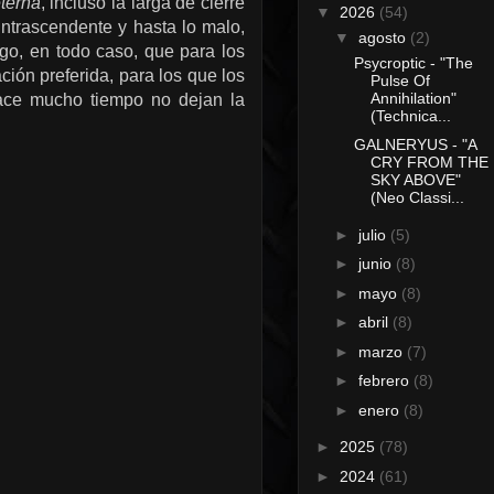
terna
, incluso la larga de cierre
▼
2026
(54)
intrascendente y hasta lo malo,
▼
agosto
(2)
go, en todo caso, que para los
Psycroptic - "The
ión preferida, para los que los
Pulse Of
Annihilation"
hace mucho tiempo no dejan la
(Technica...
GALNERYUS - "A
CRY FROM THE
SKY ABOVE"
(Neo Classi...
►
julio
(5)
►
junio
(8)
►
mayo
(8)
►
abril
(8)
►
marzo
(7)
►
febrero
(8)
►
enero
(8)
►
2025
(78)
►
2024
(61)