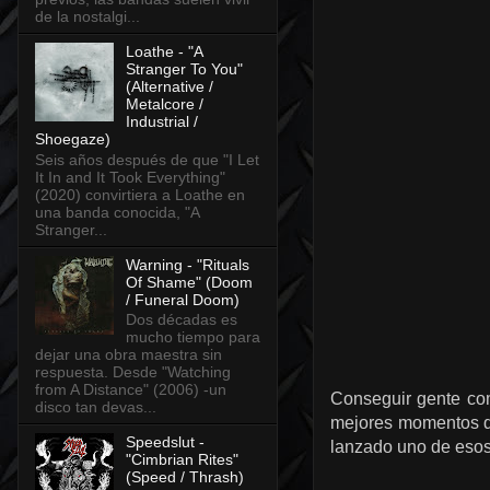
de la nostalgi...
Loathe - "A
Stranger To You"
(Alternative /
Metalcore /
Industrial /
Shoegaze)
Seis años después de que "I Let
It In and It Took Everything"
(2020) convirtiera a Loathe en
una banda conocida, "A
Stranger...
Warning - "Rituals
Of Shame" (Doom
/ Funeral Doom)
Dos décadas es
mucho tiempo para
dejar una obra maestra sin
respuesta. Desde "Watching
from A Distance" (2006) -un
Conseguir gente c
disco tan devas...
mejores momentos que
Speedslut -
lanzado uno de esos
"Cimbrian Rites"
(Speed / Thrash)