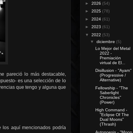
►
2026
(54)
►
2025
(78)
►
2024
(61)
►
2023
(61)
▼
2022
(53)
▼
diciembre
(5)
Lo Mejor del Metal
2022 -
Premiación
virtual de El...
Disillusion - "Ayam"
me pareció lo más destacable,
(Progressive /
Alternative)
puesto- es una selección de lo
arencias que tengo y alguna que
Fellowship - "The
Saberlight
Chronicles"
(Power)
High Command -
"Eclipse Of The
Dual Moons"
(Thrash)
e los aquí mencionados podría
Autonoesis - "Moon