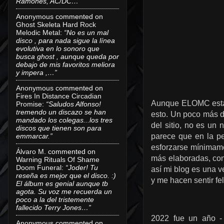
Ramones, AC/DC…”
Anonymous
commented on
Ghost Skeleta Hard Rock
Melodic Metal
:
“No es un mal
disco , para nada sigue la línea
evolutiva en lo sonoro que
busca ghost , aunque queda por
debajo de mis favoritos meliora
y impera ,…”
Anonymous
commented on
Fires In Distance Circadian
Aunque ELOMC está 
Promise
:
“Saludos Alfonso!
tremendo un discazo se han
esto. Un poco más de
mandado los colegas...los tres
del sitio, no es un 
discos que tienen son para
emmarcar.”
parece que en la pe
esforzarse mínimame
Álvaro M.
commented on
más elaboradas, co
Warning Rituals Of Shame
Doom Funeral
:
“Joder! Tu
así mi blog es una v
reseña es mejor que el disco. :)
y me hacen sentir fe
El álbum es genial aunque tb
agota. Su voz me recuerda un
poco a la del tristemente
fallecido Terry Jones…”
2022 fue un año -
Anonymous
commented on