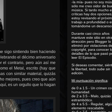
-la mía- pues no soy mús
sólo me creo oidor de bu
música. Si tardo mucho e
críticas hay dos opciones
estoy revisando el próxi
trabajo a profundidad o e
tomándome un descanso
Durante casi cinco años
mantuve este sitio en otr
dirección pero Blogger lo
eliminó por violaciones d
copyright, para conocer l
 sigo sintiendo bien haciendo
detalles de lo que pasó 
elebrando el décimo aniversario
leer
El Episodio
.
r el contrario, pero aún así me
Si deseas comentar, sién
como el Metal, escrito (hay que
la libertad,
todo sube sin
edición
.
as con similar material, quizás
ho mejores, pues creo que aún
Mi puntuación significa
:
aquí, es un orgullo que lo hagan
de 0 a 1.5 - Un crimen co
humanidad.
de 2 a 3.5 - Malo, quizás
estrambótico.
de 4 a 5.5 - Regular, alg
elemento rescatable.
de 6 a 7.5 - Aceptable, 