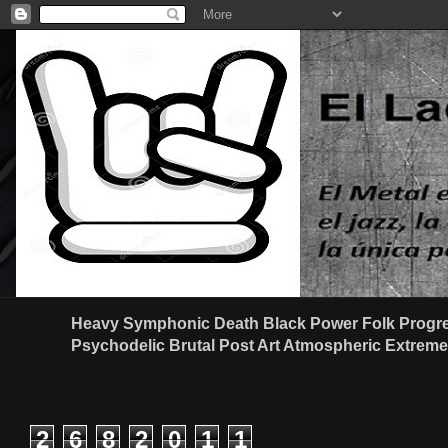
Heavy Symphonic Death Black Power Folk Progre
Psychodelic Brutal Post Art Atmospheric Extreme G
2
6
8
2
0
1
1