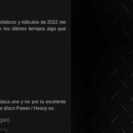
elódicos y ridículos de 2022 me
e los últimos tiempos algo que
taca uno y no por la excelente
jor disco Power / Heavy es:
gan)