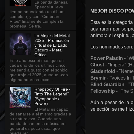
La banda danesa
Speedslut lleva
MEJOR DISCO POW
tiempo anunciando un álbum
completo, y con "Cimbrian
Rites" finalmente cumplen la
Esta es la categoría
promesa. Se tra...
agarraron por sorpr
animara el espíritu, 
Lo Mejor del Metal
2025 - Premiación
virtual de El Lado
Los nominados son:
Oscuro - Metal
Crítica
Power Paladin
- "Wi
Este año escribí más que en
Ghost
- "Impera" (H
cada uno de los últimos cinco,
me sentí a gusto con el sonido
Gladenfold
- "Nemes
que trajo el 2025, aunque -con
Brymir
- "Voices In
alguna honrosa exce...
Blind Guardian
- "T
Rhapsody Of Fire -
Fellowship
- "The S
"Into The Legend"
(Symphonic /
Aún a pesar de la o
Power)
selección se me hizo
El Metal es capaz
de sanarse a él mismo gracias a
su naturaleza. Cuando una
banda decae en la música en
general es poco usual que
pueda rec...