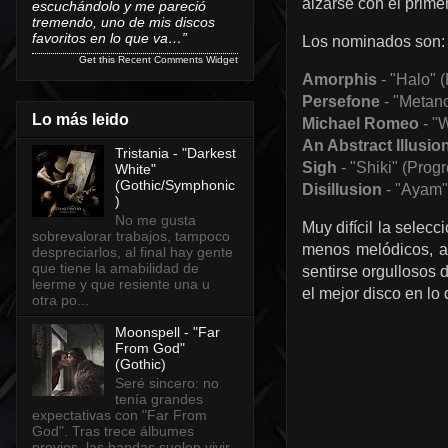
alzarse con el prime
escuchándolo y me pareció
tremendo, uno de mis discos
favoritos en lo que va…”
Los nominados son:
Get this
Recent Comments Widget
Amorphis
- "Halo" 
Persefone
- "Metano
Lo más leido
Michael Romeo
- "W
An Abstract Illusio
Tristania - "Darkest
Sigh
- "Shiki" (Prog
White"
(Gothic/Symphonic
Disillusion
- "Ayam" 
)
No me gusta
Muy difícil la selec
sobrevalorar trabajos, tampoco
menos melódicos, al
despreciarlos, al final hay gente
que tiene la amabilidad de
sentirse orgullosos
leerme y que resiente una u
el mejor disco en l
otra po...
Moonspell - "Far
From God"
(Gothic)
Seré sincero: no
tenía grandes
expectativas con "Far From
God". Tras trece álbumes
previos, las bandas suelen vivir