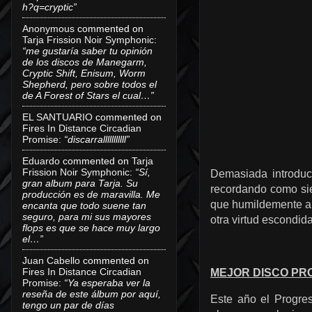
h?q=cryptic”
Anonymous
commented on
Tarja Frission Noir Symphonic
:
“me gustaría saber tu opinión
de los discos de Manegarm,
Cryptic Shift, Enisum, Worm
Shepherd, pero sobre todos el
de A Forest of Stars el cual…”
EL SANTUARIO
commented on
Fires In Distance Circadian
Promise
:
“discarralllllllllll”
Eduardo
commented on
Tarja
Frission Noir Symphonic
:
“Sí,
Demasiada introduc
gran album para Tarja. Su
recordando como sie
producción es de maravilla. Me
que humildemente a m
encanta que todo suene tan
seguro, para mi sus mayores
otra virtud escondida
flops es que se hace muy largo
el…”
Juan Cabello
commented on
Fires In Distance Circadian
MEJOR DISCO PR
Promise
:
“Ya esperaba ver la
reseña de este álbum por aquí,
Este año el Progre
tengo un par de días