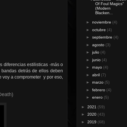
Of Foul Magics"
(Modern
Blacken...
►
noviembre
(4)
►
octubre
(4)
►
septiembre
(4)
►
agosto
(3)
►
julio
(4)
►
junio
(4)
 diferencias estilisticas -más o
►
mayo
(4)
s bandas detrás de ellos deben
►
abril
(7)
e voy a comprometer y por eso,
►
marzo
(5)
►
febrero
(4)
Death)
►
enero
(5)
►
2021
(59)
►
2020
(43)
►
2019
(68)