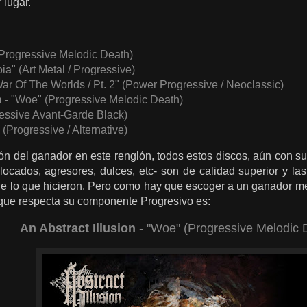
r lugar.
(Progressive Melodic Death)
ia" (Art Metal / Progressive)
ar Of The Worlds / Pt. 2" (Power Progressive / Neoclassic)
n
- "Woe" (Progressive Melodic Death)
ressive Avant-Garde Black)
(Progressive / Alternative)
ción del ganador en este renglón, todos estos discos, aún con sus
ocados, agresores, dulces, etc- son de calidad superior y la
 de lo que hicieron. Pero como hay que escoger a un ganador m
o que respecta su componente Progresivo es:
An Abstract Illusion
- "Woe" (Progressive Melodic 