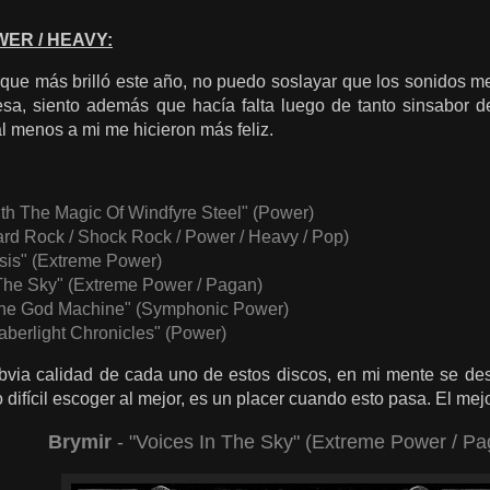
ER / HEAVY:
 que más brilló este año, no puedo soslayar que los sonidos m
esa, siento además que hacía falta luego de tanto sinsabor d
al menos a mi me hicieron más feliz.
th The Magic Of Windfyre Steel" (Power)
ard Rock / Shock Rock / Power / Heavy / Pop)
is" (Extreme Power)
 The Sky" (Extreme Power / Pagan)
he God Machine" (Symphonic Power)
aberlight Chronicles" (Power)
bvia calidad de cada uno de estos discos, en mi mente se des
 difícil escoger al mejor, es un placer cuando esto pasa. El me
Brymir
- "Voices In The Sky" (Extreme Power / Pa