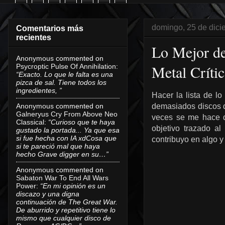
domingo, 25 de dic
Comentarios más
recientes
Lo Mejor de
Anonymous
commented on
Metal Crític
Psycroptic Pulse Of Annihilation
:
“Exacto. Lo que le falta es una
pizca de sal. Tiene todos los
ingredientes, ”
Hacer la lista de l
Anonymous
commented on
demasiados discos d
Galneryus Cry From Above Neo
veces se me hace di
Classical
:
“Curioso que te haya
objetivo trazado al
gustado la portada... Ya que esa
si fue hecha con IA xdCosa que
contribuyo en algo y
si te pareció mal que haya
hecho Grave digger en su…”
Anonymous
commented on
Sabaton War To End All Wars
Power
:
“En mi opinión es un
discazo y una digna
continuación de The Great War.
De aburrido y repetitivo tiene lo
mismo que cualquier disco de