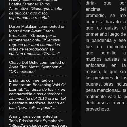
diría- que por
Loathe Stranger To You
Alternative
:
“Galneryus acaba
encima del
de publicar otro disco,
promedio, se me
esperando su reseña”
ocurre achacarlo a
Daron Malakian
commented on
que es quizás el
Igorrr Amen Avant Garde
primer año luego de
Breakcore
:
“Gracias por la
recomendación!!!!!!!Siempre
la pandemia y ese
regreso por aquí cuando las
fue un momento
listas de reproducción se
que permitió a
vuelven repetitivas.Gracias!”
muchos artístas a
Chavo Del Ocho
commented on
enfocarse en la
Anna Fiori Metztli Symphonic
:
“OK mexicano”
música, lo que sin
las presiones de la
Eridanus
commented on
buenas, otras inclu
Funebrarum Beckoning Void Of
Eternal
:
“Un disco de 6.5 - 7 en
pena mencionar... ta
comparación a sus anteriores
realmente vale la p
álbumes (el del 2016 era un EP,
dedicarse a lo verd
y bastante mediocre, hecho en
plan "para salir al paso"…”
provechoso.
Anonymous
commented on
Tarja Frission Noir Symphonic
:
“https://www.ladoscuro.net/searc