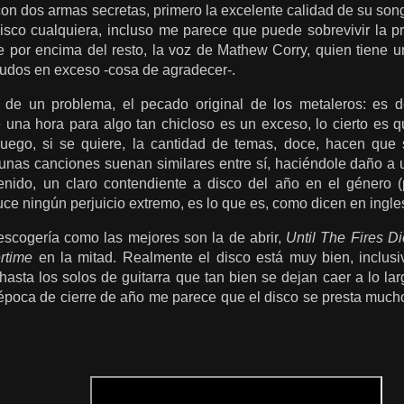
on dos armas secretas, primero la excelente calidad de su son
disco cualquiera, incluso me parece que puede sobrevivir la 
 por encima del resto, la voz de Mathew Corry, quien tiene un
gudos en exceso -cosa de agradecer-.
 de un problema, el pecado original de los metaleros: es d
na hora para algo tan chicloso es un exceso, lo cierto es q
Luego, si se quiere, la cantidad de temas, doce, hacen que
gunas canciones suenan similares entre sí, haciéndole daño a 
enido, un claro contendiente a disco del año en el género (
e ningún perjuicio extremo, es lo que es, como dicen en ingle
scogería como las mejores son la de abrir,
Until The Fires Di
rtime
en la mitad. Realmente el disco está muy bien, inclusi
asta los solos de guitarra que tan bien se dejan caer a lo la
 época de cierre de año me parece que el disco se presta muc