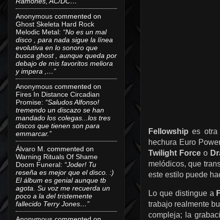
Ramones, AC/DC…”
Anonymous
commented on
Ghost Skeleta Hard Rock
Melodic Metal
:
“No es un mal
disco , para nada sigue la línea
evolutiva en lo sonoro que
busca ghost , aunque queda por
debajo de mis favoritos meliora
y impera ,…”
Anonymous
commented on
Fires In Distance Circadian
Promise
:
“Saludos Alfonso!
tremendo un discazo se han
mandado los colegas...los tres
discos que tienen son para
Fellowship
es otra 
emmarcar.”
hechura Euro Power 
Álvaro M.
commented on
Twilight Force
o
Dr
Warning Rituals Of Shame
melódicos, que tran
Doom Funeral
:
“Joder! Tu
reseña es mejor que el disco. :)
este estilo puede ha
El álbum es genial aunque tb
agota. Su voz me recuerda un
Lo que distingue a
poco a la del tristemente
fallecido Terry Jones…”
trabajo realmente bu
compleja; la grabac
Anonymous
commented on