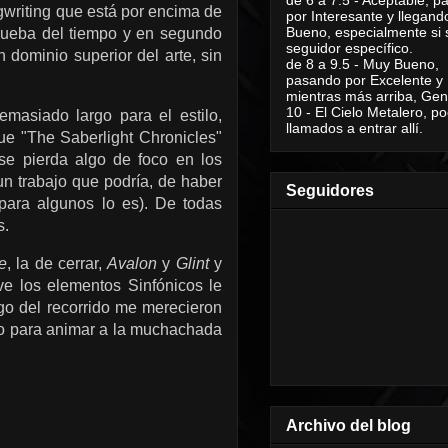
gwriting que está por encima de
por Interesante y llegand
Bueno, especialmente si 
prueba del tiempo y en segundo
seguidor específico.
 dominio superior del arte, sin
de 8 a 9.5 - Muy Bueno,
pasando por Excelente y
mientras más arriba, Geni
10 - El Cielo Metalero, po
emasiado largo para el estilo,
llamados a entrar allí.
ue "The Saberlight Chronicles"
 se pierda algo de foco en los
un trabajo que podría, de haber
Seguidores
para algunos lo es). De todas
s.
e
, la de cerrar,
Avalon
y
Glint
y
ve los elementos Sinfónicos le
rgo del recorrido me merecieron
ho para animar a la muchachada
Archivo del blog