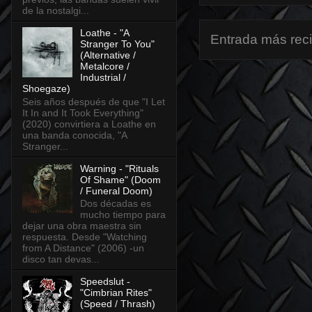
de la nostalgi...
Loathe - "A
Entrada más rec
Stranger To You"
(Alternative /
Metalcore /
Industrial /
Shoegaze)
Seis años después de que "I Let
It In and It Took Everything"
(2020) convirtiera a Loathe en
una banda conocida, "A
Stranger...
Warning - "Rituals
Of Shame" (Doom
/ Funeral Doom)
Dos décadas es
mucho tiempo para
dejar una obra maestra sin
respuesta. Desde "Watching
from A Distance" (2006) -un
disco tan devas...
Speedslut -
"Cimbrian Rites"
(Speed / Thrash)