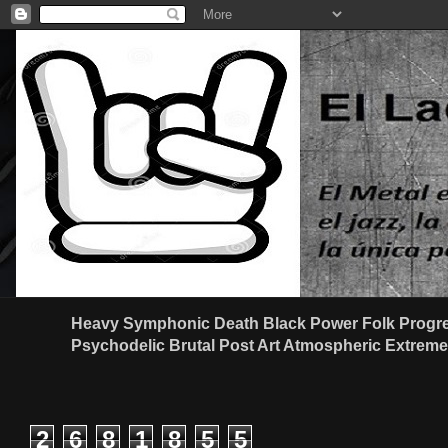
Heavy Symphonic Death Black Power Folk Progre
Psychodelic Brutal Post Art Atmospheric Extreme G
2
6
8
1
8
5
5