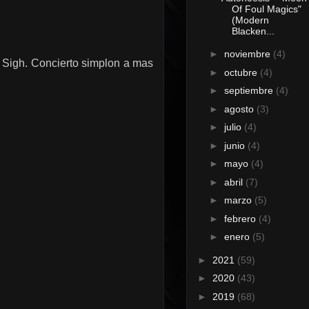
Of Foul Magics"
(Modern
Blacken...
►
noviembre
(4)
da Sigh. Concierto simplon a mas
►
octubre
(4)
►
septiembre
(4)
►
agosto
(3)
►
julio
(4)
►
junio
(4)
►
mayo
(4)
►
abril
(7)
►
marzo
(5)
►
febrero
(4)
►
enero
(5)
►
2021
(59)
►
2020
(43)
►
2019
(68)