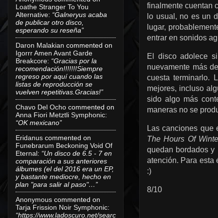
finalmente cuentan c
Loathe Stranger To You
Alternative
:
“Galneryus acaba
lo usual, no es un 
de publicar otro disco,
lugar, probablemente
esperando su reseña”
entrar en sonidos a
Daron Malakian
commented on
Igorrr Amen Avant Garde
El disco adolece si
Breakcore
:
“Gracias por la
nuevamente más de u
recomendación!!!!!!!Siempre
regreso por aquí cuando las
cuesta terminarlo. 
listas de reproducción se
mejores, incluso al
vuelven repetitivas.Gracias!”
sido algo más cont
Chavo Del Ocho
commented on
maneras no se produc
Anna Fiori Metztli Symphonic
:
“OK mexicano”
Las canciones que e
Eridanus
commented on
The Hours Of Winte
Funebrarum Beckoning Void Of
quedan bordados y h
Eternal
:
“Un disco de 6.5 - 7 en
atención. Para esta
comparación a sus anteriores
álbumes (el del 2016 era un EP,
:)
y bastante mediocre, hecho en
plan "para salir al paso"…”
8/10
Anonymous
commented on
Tarja Frission Noir Symphonic
:
“https://www.ladoscuro.net/searc