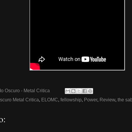
o Oscuro - Metal Critica
scuro Metal Critica
,
ELOMC
,
fellowship
,
Power
,
Review
,
the sab
o: