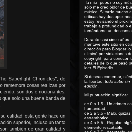
-la mía- pues no soy mús
sólo me creo oidor de bu
música. Si tardo mucho e
críticas hay dos opciones
estoy revisando el próxi
trabajo a profundidad o e
tomándome un descanso
Durante casi cinco años
mantuve este sitio en otr
dirección pero Blogger lo
eliminó por violaciones d
copyright, para conocer l
detalles de lo que pasó 
leer
El Episodio
.
Si deseas comentar, sién
he Saberlight Chronicles", de
la libertad,
todo sube sin
to rememora cosas realizas por
edición
.
iciendo, sonidos emocionantes,
Mi puntuación significa
:
lo que solo una buena banda de
de 0 a 1.5 - Un crimen co
.
humanidad.
de 2 a 3.5 - Malo, quizás
su calidad, esta gente hace un
estrambótico.
ación superior, incluso un tanto
de 4 a 5.5 - Regular, alg
elemento rescatable.
 son también de gran calidad y
de 6 a 7.5 - Aceptable, 