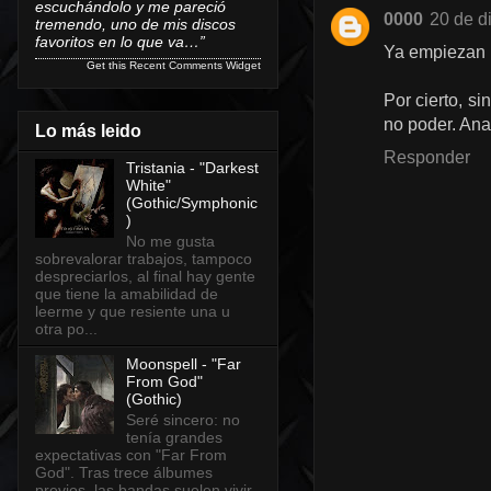
escuchándolo y me pareció
0000
20 de d
tremendo, uno de mis discos
favoritos en lo que va…”
Ya empiezan l
Get this
Recent Comments Widget
Por cierto, s
no poder. Ana
Lo más leido
Responder
Tristania - "Darkest
White"
(Gothic/Symphonic
)
No me gusta
sobrevalorar trabajos, tampoco
despreciarlos, al final hay gente
que tiene la amabilidad de
leerme y que resiente una u
otra po...
Moonspell - "Far
From God"
(Gothic)
Seré sincero: no
tenía grandes
expectativas con "Far From
God". Tras trece álbumes
previos, las bandas suelen vivir