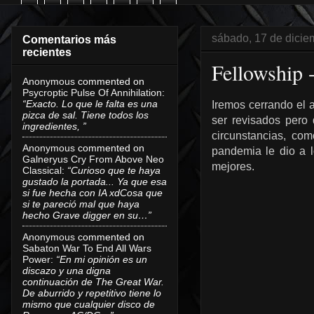
sábado, 17 de dicie
Comentarios más
recientes
Fellowship 
Anonymous
commented on
Psycroptic Pulse Of Annihilation
:
“Exacto. Lo que le falta es una
Iremos cerrando el 
pizca de sal. Tiene todos los
ser revisados pero
ingredientes, ”
circunstancias, co
Anonymous
commented on
pandemia le dio a l
Galneryus Cry From Above Neo
mejores.
Classical
:
“Curioso que te haya
gustado la portada... Ya que esa
si fue hecha con IA xdCosa que
si te pareció mal que haya
hecho Grave digger en su…”
Anonymous
commented on
Sabaton War To End All Wars
Power
:
“En mi opinión es un
discazo y una digna
continuación de The Great War.
De aburrido y repetitivo tiene lo
mismo que cualquier disco de