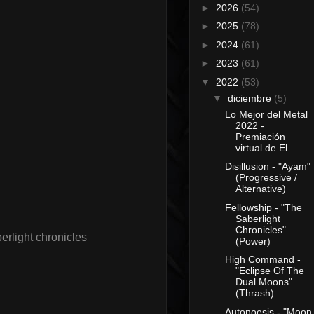
►
2026
(54)
►
2025
(78)
►
2024
(61)
►
2023
(61)
▼
2022
(53)
▼
diciembre
(5)
Lo Mejor del Metal
2022 -
Premiación
virtual de El...
Disillusion - "Ayam"
(Progressive /
Alternative)
Fellowship - "The
Saberlight
Chronicles"
erlight chronicles
(Power)
High Command -
"Eclipse Of The
Dual Moons"
(Thrash)
Autonoesis - "Moon