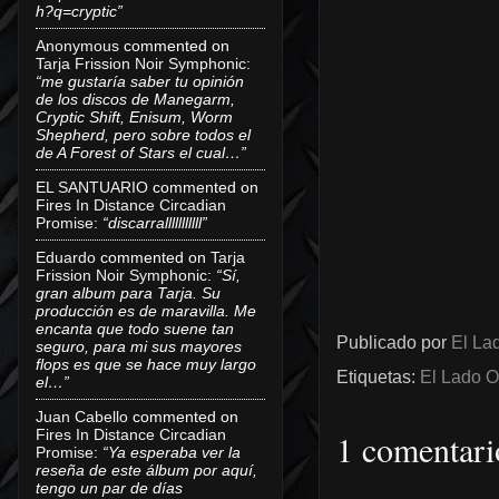
h?q=cryptic”
Anonymous
commented on
Tarja Frission Noir Symphonic
:
“me gustaría saber tu opinión
de los discos de Manegarm,
Cryptic Shift, Enisum, Worm
Shepherd, pero sobre todos el
de A Forest of Stars el cual…”
EL SANTUARIO
commented on
Fires In Distance Circadian
Promise
:
“discarralllllllllll”
Eduardo
commented on
Tarja
Frission Noir Symphonic
:
“Sí,
gran album para Tarja. Su
producción es de maravilla. Me
encanta que todo suene tan
Publicado por
El Lad
seguro, para mi sus mayores
flops es que se hace muy largo
Etiquetas:
El Lado O
el…”
Juan Cabello
commented on
Fires In Distance Circadian
1 comentari
Promise
:
“Ya esperaba ver la
reseña de este álbum por aquí,
tengo un par de días