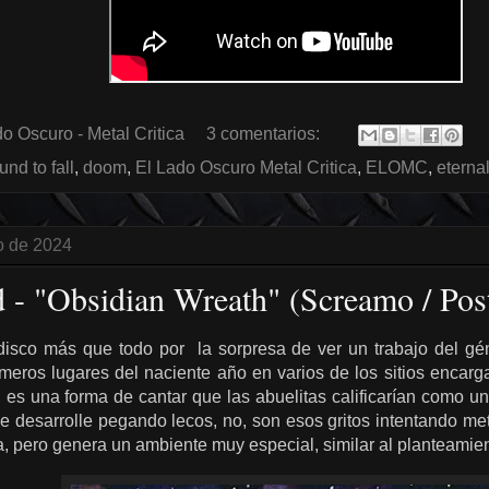
o Oscuro - Metal Critica
3 comentarios:
und to fall
,
doom
,
El Lado Oscuro Metal Critica
,
ELOMC
,
eterna
ro de 2024
nd - "Obsidian Wreath" (Screamo / Pos
isco más que todo por la sorpresa de ver un trabajo del gé
meros lugares del naciente año en varios de los sitios encarg
es una forma de cantar que las abuelitas calificarían como un
se desarrolle pegando lecos, no, son esos gritos intentando me
a, pero genera un ambiente muy especial, similar al planteamien