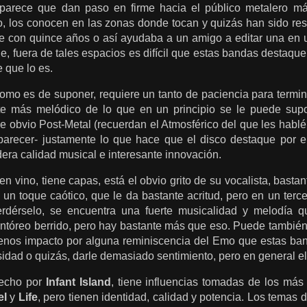
 parece que dan paso en firme hacia el público metalero m
, los conocen en las zonas donde tocan y quizás han sido res
e con quince años o así ayudaba a un amigo a editar una en un
, fuera de tales espacios es difícil que estas bandas destaqu
e que lo es.
mo es de suponer, requiere un tanto de paciencia para termina
e más melódico de lo que en un principio se le puede supo
e obvio Post-Metal (recuerdan el Atmosférico del que les habl
parecer- justamente lo que hace que el disco destaque por e
ra calidad musical e interesante innovación.
en vino, tiene capas, está el obvio grito de su vocalista, bastan
 un toque caótico, que le da bastante acritud, pero en un terc
rdérselo, se encuentra una fuerte musicalidad y melodía qu
entóreo berrido, pero hay bastante más que eso. Puede también
nos impacto por alguna reminiscencia del Emo que estas ban
sidad o quizás, darle demasiado sentimiento, pero en general el
hecho por
Infant Island
, tiene influencias tomadas de los más
el
y
Life
, pero tienen identidad, calidad y potencia. Los temas