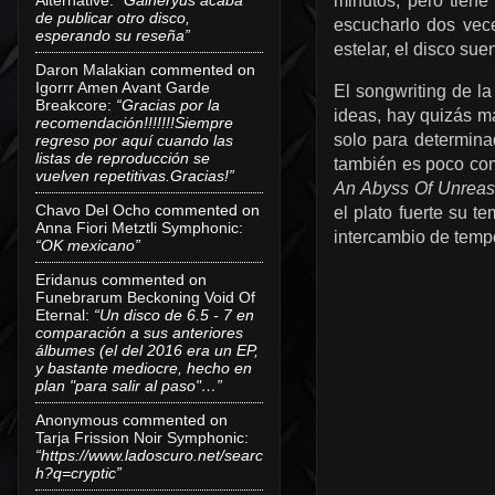
minutos, pero tiene
de publicar otro disco,
escucharlo dos vece
esperando su reseña”
estelar, el disco sue
Daron Malakian
commented on
Igorrr Amen Avant Garde
El songwriting de la
Breakcore
:
“Gracias por la
ideas, hay quizás má
recomendación!!!!!!!Siempre
solo para determina
regreso por aquí cuando las
listas de reproducción se
también es poco com
vuelven repetitivas.Gracias!”
An Abyss Of Unrea
Chavo Del Ocho
commented on
el plato fuerte su t
Anna Fiori Metztli Symphonic
:
intercambio de tem
“OK mexicano”
Eridanus
commented on
Funebrarum Beckoning Void Of
Eternal
:
“Un disco de 6.5 - 7 en
comparación a sus anteriores
álbumes (el del 2016 era un EP,
y bastante mediocre, hecho en
plan "para salir al paso"…”
Anonymous
commented on
Tarja Frission Noir Symphonic
:
“https://www.ladoscuro.net/searc
h?q=cryptic”