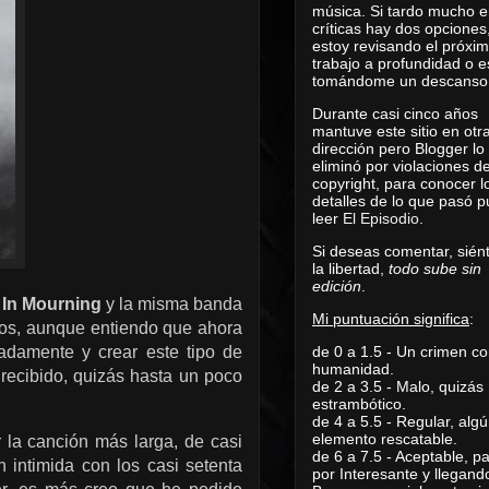
música. Si tardo mucho e
críticas hay dos opciones
estoy revisando el próxi
trabajo a profundidad o e
tomándome un descanso
Durante casi cinco años
mantuve este sitio en otr
dirección pero Blogger lo
eliminó por violaciones d
copyright, para conocer l
detalles de lo que pasó 
leer
El Episodio
.
Si deseas comentar, sién
la libertad,
todo sube sin
edición
.
,
In Mourning
y la misma banda
Mi puntuación significa
:
os, aunque entiendo que ahora
de 0 a 1.5 - Un crimen co
adamente y crear este tipo de
humanidad.
recibido, quizás hasta un poco
de 2 a 3.5 - Malo, quizás
estrambótico.
de 4 a 5.5 - Regular, alg
elemento rescatable.
 la canción más larga, de casi
de 6 a 7.5 - Aceptable, 
 intimida con los casi setenta
por Interesante y llegand