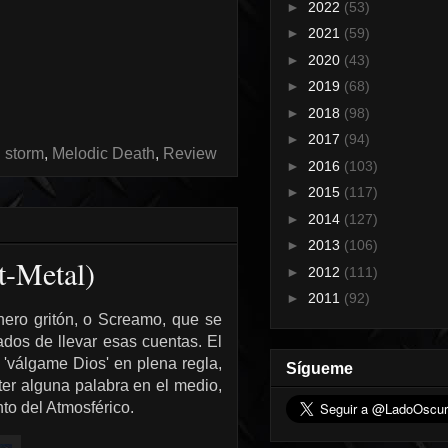
►
2022
(53)
►
2021
(59)
►
2020
(43)
►
2019
(68)
►
2018
(98)
►
2017
(94)
l storm
,
Melodic Death
,
Review
►
2016
(103)
►
2015
(117)
►
2014
(127)
►
2013
(106)
t-Metal)
►
2012
(111)
►
2011
(92)
nero gritón, o Screamo, que se
ados de llevar esas cuentas. El
 'válgame Dios' en plena regla,
Sígueme
ter alguna palabra en el medio,
to del Atmosférico.