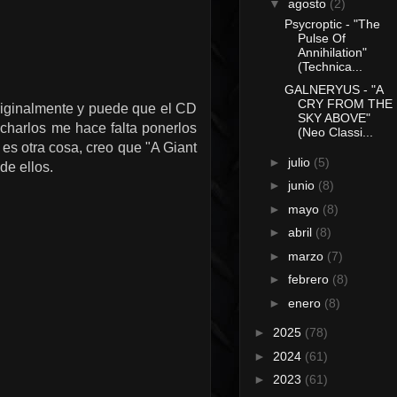
▼
agosto
(2)
Psycroptic - "The
Pulse Of
Annihilation"
(Technica...
GALNERYUS - "A
CRY FROM THE
riginalmente y puede que el CD
SKY ABOVE"
harlos me hace falta ponerlos
(Neo Classi...
o es otra cosa, creo que
"A Giant
►
julio
(5)
de ellos.
►
junio
(8)
►
mayo
(8)
►
abril
(8)
►
marzo
(7)
►
febrero
(8)
►
enero
(8)
►
2025
(78)
►
2024
(61)
►
2023
(61)