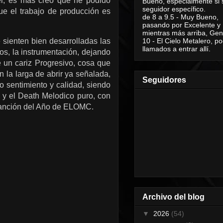
aer, es más creo que he podido
Bueno, especialmente si 
seguidor específico.
ue el trabajo de producción es
de 8 a 9.5 - Muy Bueno,
pasando por Excelente y
mientras más arriba, Geni
10 - El Cielo Metalero, po
 sienten bien desarrolladas las
llamados a entrar allí.
os, la instrumentación, dejando
 un cariz Progresivo, cosa que
la larga de abrir ya señalada,
Seguidores
 sentimiento y calidad, siendo
m y el Death Melodico puro, con
Canción del Año de ELOMC.
Archivo del blog
▼
2026
(54)