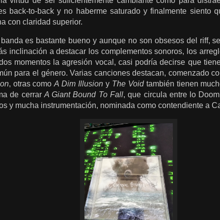
 la virtud de ser suficientemente cambiante como para distr
s back-to-back y no haberme saturado y finalmente siento q
na con claridad superior.
 banda es bastante bueno y aunque no son obsesos del riff, se
s inclinación a destacar los complementos sonoros, los arregl
dos momentos la agresión vocal, casi podría decirse que tiene
ún para el género. Varias canciones destacan, comenzado con 
son
, otras como
A Dim Illusion
y
The Void
también tienen mucho
ema de cerrar
A Giant Bound To Fall
, que circula entre lo Doo
pos y mucha instrumentación, nominada como contendiente a 