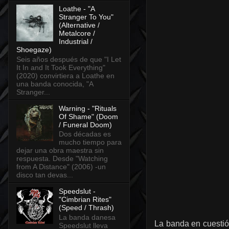
Loathe - "A
Stranger To You"
(Alternative /
Metalcore /
Industrial /
Shoegaze)
Seis años después de que "I Let
It In and It Took Everything"
(2020) convirtiera a Loathe en
una banda conocida, "A
Stranger...
Warning - "Rituals
Of Shame" (Doom
/ Funeral Doom)
Dos décadas es
mucho tiempo para
dejar una obra maestra sin
respuesta. Desde "Watching
from A Distance" (2006) -un
disco tan devas...
Speedslut -
"Cimbrian Rites"
(Speed / Thrash)
La banda danesa
La banda en cuesti
Speedslut lleva