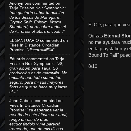
Anonymous
commented on
Tarja Frission Noir Symphonic
:
“me gustaría saber tu opinión
de los discos de Manegarm,
Cryptic Shift, Enisum, Worm
El CD, para que vean
Shepherd, pero sobre todos el
de A Forest of Stars el cual…”
Quizás
Eternal Sto
EL SANTUARIO
commented on
no me ayudara much
Fires In Distance Circadian
en la playstation y 
Promise
:
“discarralllllllllll”
Bound To Fall"
pued
Eduardo
commented on
Tarja
Frission Noir Symphonic
:
“Sí,
8/10
gran album para Tarja. Su
producción es de maravilla. Me
encanta que todo suene tan
seguro, para mi sus mayores
flops es que se hace muy largo
el…”
Juan Cabello
commented on
Fires In Distance Circadian
Promise
:
“Ya esperaba ver la
reseña de este álbum por aquí,
tengo un par de días
escuchándolo y me pareció
tremendo, uno de mis discos