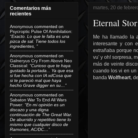
martes, 20 de febre
Comentarios más
recientes
Eternal Sto
Anonymous
commented on
Psycroptic Pulse Of Annihilation
:
“Exacto. Lo que le falta es una
Me ha llamado la 
pizca de sal. Tiene todos los
interesante y con 
ingredientes, ”
extrañaba porque no 
Anonymous
commented on
vu' y oh! sorpresa, 
Galneryus Cry From Above Neo
más de veinte disco
Classical
:
“Curioso que te haya
gustado la portada... Ya que esa
cuando los vi en un
si fue hecha con IA xdCosa que
banda
Wolfheart
, d
si te pareció mal que haya
hecho Grave digger en su…”
Anonymous
commented on
Sabaton War To End All Wars
Power
:
“En mi opinión es un
discazo y una digna
continuación de The Great War.
De aburrido y repetitivo tiene lo
mismo que cualquier disco de
Ramones, AC/DC…”