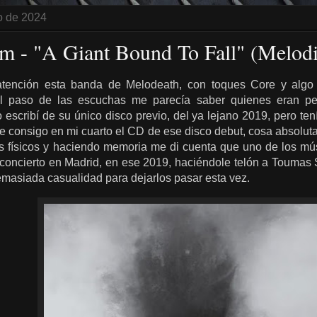
ro de 2024
rm - "A Giant Bound To Fall" (Melod
atención esta banda de Melodeath, con toques Core y alg
el paso de las escuchas me parecía saber quienes eran pe
escribí de su único disco previo, del ya lejano 2019, pero ten
me consigo en mi cuarto el CD de ese disco debut, cosa absolu
s físicos y haciendo memoria me di cuenta que uno de los mú
 concierto en Madrid, en ese 2019, haciéndole telón a Touma
emasiada casualidad para dejarlos pasar esta vez.