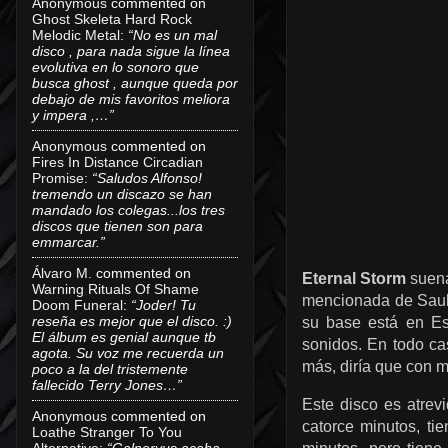
Anonymous
commented on
Ghost Skeleta Hard Rock
Melodic Metal
:
“No es un mal
disco , para nada sigue la línea
evolutiva en lo sonoro que
busca ghost , aunque queda por
debajo de mis favoritos meliora
y impera ,…”
Anonymous
commented on
Fires In Distance Circadian
Promise
:
“Saludos Alfonso!
tremendo un discazo se han
mandado los colegas...los tres
discos que tienen son para
emmarcar.”
Álvaro M.
commented on
Eternal Storm
suena
Warning Rituals Of Shame
mencionada de Sauk
Doom Funeral
:
“Joder! Tu
reseña es mejor que el disco. :)
su base está en Es
El álbum es genial aunque tb
sonidos. En todo ca
agota. Su voz me recuerda un
más, diría que con mé
poco a la del tristemente
fallecido Terry Jones…”
Este disco es atrev
Anonymous
commented on
catorce minutos, ti
Loathe Stranger To You
Alternative
:
“Galneryus acaba