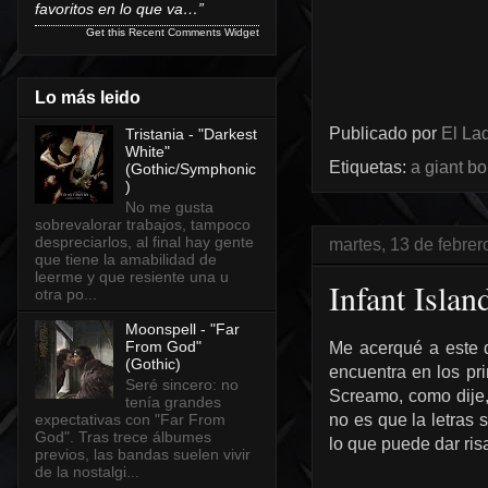
favoritos en lo que va…”
Get this
Recent Comments Widget
Lo más leido
Publicado por
El Lad
Tristania - "Darkest
White"
Etiquetas:
a giant bo
(Gothic/Symphonic
)
No me gusta
sobrevalorar trabajos, tampoco
despreciarlos, al final hay gente
martes, 13 de febre
que tiene la amabilidad de
leerme y que resiente una u
Infant Isla
otra po...
Moonspell - "Far
From God"
Me acerqué a este d
(Gothic)
encuentra en los pri
Seré sincero: no
Screamo, como dije, 
tenía grandes
expectativas con "Far From
no es que la letras 
God". Tras trece álbumes
lo que puede dar ris
previos, las bandas suelen vivir
de la nostalgi...