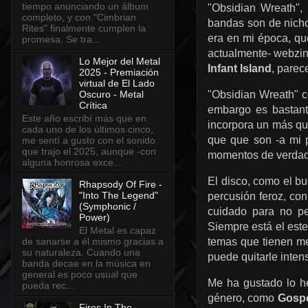
tiempo anunciando un álbum
"Obsidian Wreath",
completo, y con "Cimbrian
bandas son de nicho
Rites" finalmente cumplen la
era en mi época, qu
promesa. Se tra...
actualmente- webzine
Lo Mejor del Metal
Infant Island
, parec
2025 - Premiación
virtual de El Lado
"Obsidian Wreath" co
Oscuro - Metal
Crítica
embargo es bastant
Este año escribí más que en
incorpora un más qu
cada uno de los últimos cinco,
que que son -a mi 
me sentí a gusto con el sonido
que trajo el 2025, aunque -con
momentos de verdade
alguna honrosa exce...
El disco, como el bu
Rhapsody Of Fire -
"Into The Legend"
percusión feroz, con
(Symphonic /
cuidado para no pe
Power)
Siempre está el est
El Metal es capaz
de sanarse a él mismo gracias a
temas que tienen me
su naturaleza. Cuando una
puede quitarle inten
banda decae en la música en
general es poco usual que
Me ha gustado lo 
pueda rec...
género, como
Gosp
Fires In The