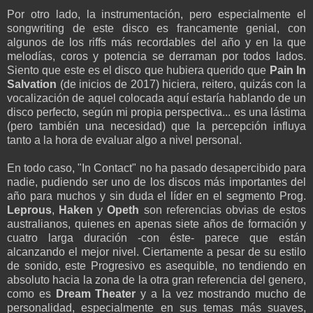
Por otro lado, la instrumentación, pero especialmente el
songwriting de este disco es francamente genial, con
algunos de los riffs más recordables del año y en la que
melodías, coros y potencia se derraman por todos lados.
Siento que este es el disco que hubiera querido que
Pain In
Salvation
(de inicios de 2017) hiciera, reitero, quizás con la
vocalización de aquel colocada aquí estaría hablando de un
disco perfecto, según mi propia perspectiva... es una lástima
(pero también una necesidad) que la percepción influya
tanto a la hora de evaluar algo a nivel personal.
En todo caso, "In Contact" no ha pasado desapercibido para
nadie, pudiendo ser uno de los discos más importantes del
año para muchos y sin duda el líder en el segmento Prog.
Leprous
,
Haken
y
Opeth
son referencias obvias de estos
australianos, quienes en apenas siete años de formación y
cuatro larga duración -con éste- parece que están
alcanzando el mejor nivel. Ciertamente a pesar de su estilo
de sonido, este Progresivo es asequible, no tendiendo en
absoluto hacia la zona de la otra gran referencia del genero,
como es
Dream Theater
y a la vez mostrando mucho de
personalidad, especialmente en sus temas más suaves,