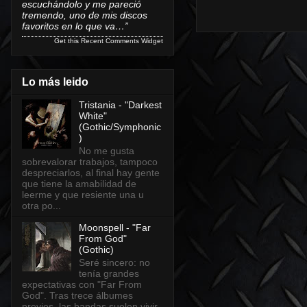
escuchándolo y me pareció
tremendo, uno de mis discos
favoritos en lo que va…”
Get this
Recent Comments Widget
Lo más leido
Tristania - "Darkest
White"
(Gothic/Symphonic
)
No me gusta
sobrevalorar trabajos, tampoco
despreciarlos, al final hay gente
que tiene la amabilidad de
leerme y que resiente una u
otra po...
Moonspell - "Far
From God"
(Gothic)
Seré sincero: no
tenía grandes
expectativas con "Far From
God". Tras trece álbumes
previos, las bandas suelen vivir