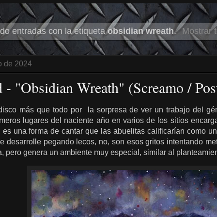
do entradas con la etiqueta
obsidian wreath
.
Mostrar 
ro de 2024
nd - "Obsidian Wreath" (Screamo / Pos
isco más que todo por la sorpresa de ver un trabajo del gé
meros lugares del naciente año en varios de los sitios encarg
es una forma de cantar que las abuelitas calificarían como un
se desarrolle pegando lecos, no, son esos gritos intentando me
a, pero genera un ambiente muy especial, similar al planteamien