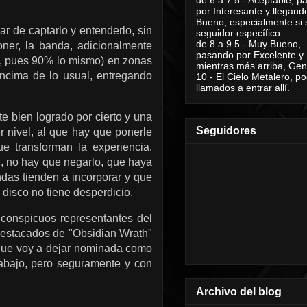
por Interesante y llegand
Bueno, especialmente si 
r de captarlo y entenderlo, sin
seguidor específico.
de 8 a 9.5 - Muy Bueno,
ner, la banda, adicionalmente
pasando por Excelente y
é, pues 90% lo mismo) en zonas
mientras más arriba, Geni
ncima de lo usual, entregando
10 - El Cielo Metalero, po
llamados a entrar allí.
te bien logrado por cierto y una
Seguidores
er nivel, al que hay que ponerle
e transforman la experiencia.
, no hay que negarlo, que haya
das tienden a incorporar y que
 disco no tiene desperdicio.
 conspicuos representantes del
 destacados de "Obsidian Wrath"
 que voy a dejar nominada como
abajo, pero seguramente y con
Archivo del blog