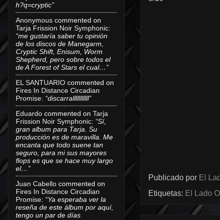
h?q=cryptic”
Anonymous
commented on
Tarja Frission Noir Symphonic
:
“me gustaría saber tu opinión
de los discos de Manegarm,
Cryptic Shift, Enisum, Worm
Shepherd, pero sobre todos el
de A Forest of Stars el cual…”
EL SANTUARIO
commented on
Fires In Distance Circadian
Promise
:
“discarralllllllllll”
Eduardo
commented on
Tarja
Frission Noir Symphonic
:
“Sí,
gran album para Tarja. Su
producción es de maravilla. Me
encanta que todo suene tan
seguro, para mi sus mayores
flops es que se hace muy largo
el…”
Publicado por
El Lad
Juan Cabello
commented on
Fires In Distance Circadian
Etiquetas:
El Lado O
Promise
:
“Ya esperaba ver la
reseña de este álbum por aquí,
tengo un par de días