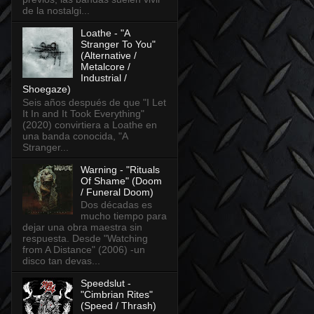
de la nostalgi...
Loathe - "A
Stranger To You"
(Alternative /
Metalcore /
Industrial /
Shoegaze)
Seis años después de que "I Let
It In and It Took Everything"
(2020) convirtiera a Loathe en
una banda conocida, "A
Stranger...
Warning - "Rituals
Of Shame" (Doom
/ Funeral Doom)
Dos décadas es
mucho tiempo para
dejar una obra maestra sin
respuesta. Desde "Watching
from A Distance" (2006) -un
disco tan devas...
Speedslut -
"Cimbrian Rites"
(Speed / Thrash)