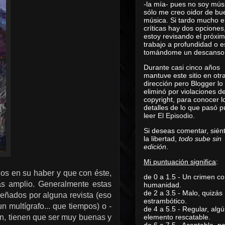
-la mía- pues no soy mús
sólo me creo oidor de bu
música. Si tardo mucho e
críticas hay dos opciones
estoy revisando el próxi
trabajo a profundidad o e
tomándome un descanso
Durante casi cinco años
mantuve este sitio en otr
dirección pero Blogger lo
eliminó por violaciones d
copyright, para conocer l
detalles de lo que pasó 
leer
El Episodio
.
Si deseas comentar, sién
la libertad,
todo sube sin
edición
.
Mi puntuación significa
:
os en su haber y que con éste,
de 0 a 1.5 - Un crimen co
ás amplio. Generalmente estas
humanidad.
de 2 a 3.5 - Malo, quizás
eñados por alguna revista (eso
estrambótico.
 multígrafo... que tiempos) o -
de 4 a 5.5 - Regular, alg
en, tienen que ser muy buenas y
elemento rescatable.
de 6 a 7.5 - Aceptable, 