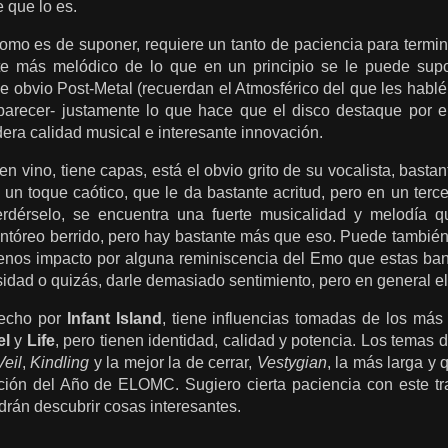
e que lo es.
mo es de suponer, requiere un tanto de paciencia para termina
e más melódico de lo que en un principio se le puede supo
e obvio Post-Metal (recuerdan el Atmosférico del que les habl
parecer- justamente lo que hace que el disco destaque por e
ra calidad musical e interesante innovación.
en vino, tiene capas, está el obvio grito de su vocalista, bastan
 un toque caótico, que le da bastante acritud, pero en un terc
rdérselo, se encuentra una fuerte musicalidad y melodía qu
entóreo berrido, pero hay bastante más que eso. Puede también
nos impacto por alguna reminiscencia del Emo que estas ban
sidad o quizás, darle demasiado sentimiento, pero en general el
hecho por
Infant Island
, tiene influencias tomadas de los más
el
y
Life
, pero tienen identidad, calidad y potencia. Los temas
Veil
,
Kindling
y la mejor la de cerrar,
Vestygian
, la más larga y
ción del Año de ELOMC. Sugiero cierta paciencia con este tr
drán descubrir cosas interesantes.