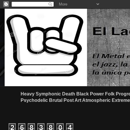
Heavy Symphonic Death Black Power Folk Progre
Psychodelic Brutal Post Art Atmospheric Extreme G
2
6
8
3
8
0
4