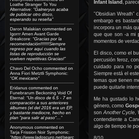
Infant Island
, parec
Loathe Stranger To You
Alternative
:
“Galneryus acaba
"Obsidian Wreath" co
de publicar otro disco,
esperando su reseña”
embargo es bastant
incorpora un más qu
Daron Malakian
commented on
Igorrr Amen Avant Garde
que que son -a mi 
Breakcore
:
“Gracias por la
momentos de verdade
recomendación!!!!!!!Siempre
regreso por aquí cuando las
El disco, como el bu
listas de reproducción se
vuelven repetitivas.Gracias!”
percusión feroz, con
cuidado para no pe
Chavo Del Ocho
commented on
Siempre está el est
Anna Fiori Metztli Symphonic
:
“OK mexicano”
temas que tienen me
puede quitarle inten
Eridanus
commented on
Funebrarum Beckoning Void Of
Eternal
:
“Un disco de 6.5 - 7 en
Me ha gustado lo 
comparación a sus anteriores
género, como
Gosp
álbumes (el del 2016 era un EP,
son
Another Cycle
,
y bastante mediocre, hecho en
plan "para salir al paso"…”
contendiente a Can
algo de tiempo le po
Anonymous
commented on
Tarja Frission Noir Symphonic
:
“https://www.ladoscuro.net/searc
8/10