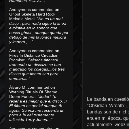
Ramones, AC/DC…”
Anonymous
commented on
Ghost Skeleta Hard Rock
Melodic Metal
:
“No es un mal
disco , para nada sigue la línea
evolutiva en lo sonoro que
busca ghost , aunque queda por
debajo de mis favoritos meliora
y impera ,…”
Anonymous
commented on
Fires In Distance Circadian
Promise
:
“Saludos Alfonso!
tremendo un discazo se han
mandado los colegas...los tres
discos que tienen son para
emmarcar.”
Álvaro M.
commented on
Warning Rituals Of Shame
Doom Funeral
:
“Joder! Tu
La banda en cuesti
reseña es mejor que el disco. :)
"Obsidian Wreath",
El álbum es genial aunque tb
agota. Su voz me recuerda un
bandas son de nicho
poco a la del tristemente
era en mi época, qu
fallecido Terry Jones…”
actualmente- webzine
Anonymous
commented on