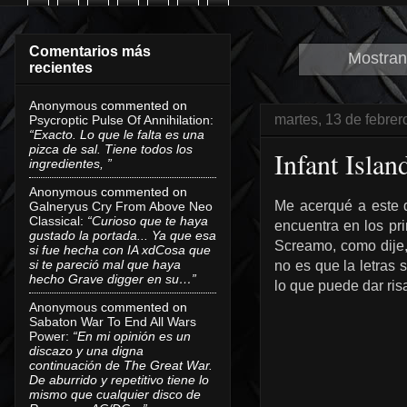
Comentarios más
Mostran
recientes
Anonymous
commented on
martes, 13 de febre
Psycroptic Pulse Of Annihilation
:
“Exacto. Lo que le falta es una
pizca de sal. Tiene todos los
Infant Isla
ingredientes, ”
Anonymous
commented on
Me acerqué a este d
Galneryus Cry From Above Neo
Classical
:
“Curioso que te haya
encuentra en los pri
gustado la portada... Ya que esa
Screamo, como dije, 
si fue hecha con IA xdCosa que
si te pareció mal que haya
no es que la letras 
hecho Grave digger en su…”
lo que puede dar ris
Anonymous
commented on
Sabaton War To End All Wars
Power
:
“En mi opinión es un
discazo y una digna
continuación de The Great War.
De aburrido y repetitivo tiene lo
mismo que cualquier disco de