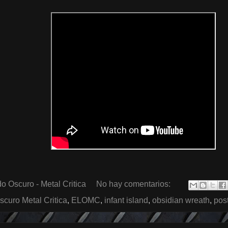
o Oscuro - Metal Critica
No hay comentarios:
scuro Metal Critica
,
ELOMC
,
infant island
,
obsidian wreath
,
pos