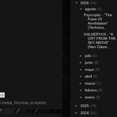
▼
2026
(54)
▼
agosto
(2)
Psycroptic - "The
Pulse Of
Annihilation"
(Technica...
GALNERYUS - "A
CRY FROM THE
SKY ABOVE"
(Neo Classi...
►
julio
(5)
►
junio
(8)
►
mayo
(8)
►
abril
(8)
►
marzo
(7)
►
febrero
(8)
►
enero
(8)
t-metal
,
Review
,
screamo
►
2025
(78)
►
2024
(61)