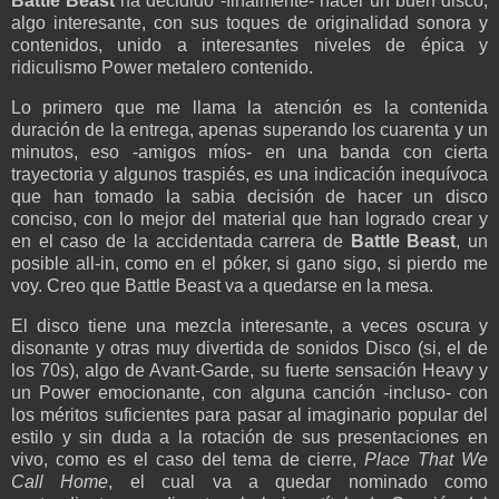
Battle Beast
ha decidido -finalmente- hacer un buen disco,
algo interesante, con sus toques de originalidad sonora y
contenidos, unido a interesantes niveles de épica y
ridiculismo Power metalero contenido.
Lo primero que me llama la atención es la contenida
duración de la entrega, apenas superando los cuarenta y un
minutos, eso -amigos míos- en una banda con cierta
trayectoria y algunos traspiés, es una indicación inequívoca
que han tomado la sabia decisión de hacer un disco
conciso, con lo mejor del material que han logrado crear y
en el caso de la accidentada carrera de
Battle Beast
, un
posible all-in, como en el póker, si gano sigo, si pierdo me
voy. Creo que Battle Beast va a quedarse en la mesa.
El disco tiene una mezcla interesante, a veces oscura y
disonante y otras muy divertida de sonidos Disco (si, el de
los 70s), algo de Avant-Garde, su fuerte sensación Heavy y
un Power emocionante, con alguna canción -incluso- con
los méritos suficientes para pasar al imaginario popular del
estilo y sin duda a la rotación de sus presentaciones en
vivo, como es el caso del tema de cierre,
Place That We
Call Home
, el cual va a quedar nominado como