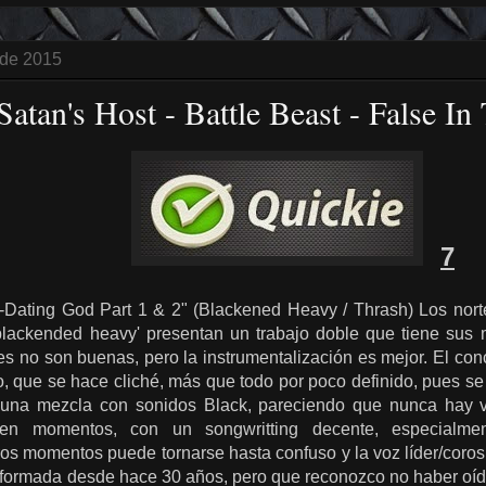
 de 2015
Satan's Host - Battle Beast - False In
7
-Dating God Part 1 & 2" (Blackened Heavy / Thrash) Los no
blackended heavy' presentan un trabajo doble que tiene sus
s no son buenas, pero la instrumentalización es mejor. El con
, que se hace cliché, más que todo por poco definido, pues se
a una mezcla con sonidos Black, pareciendo que nunca hay 
en momentos, con un songwritting decente, especialme
ros momentos puede tornarse hasta confuso y la voz líder/coro
formada desde hace 30 años, pero que reconozco no haber oído