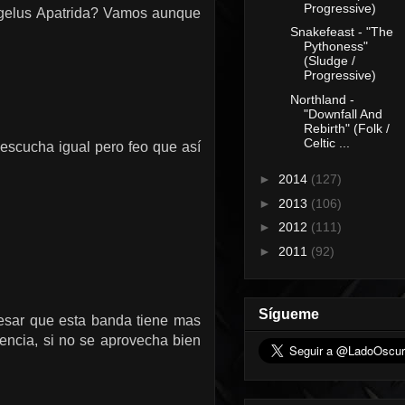
Progressive)
Angelus Apatrida? Vamos aunque
Snakefeast - "The
Pythoness"
(Sludge /
Progressive)
Northland -
"Downfall And
Rebirth" (Folk /
Celtic ...
 escucha igual pero feo que así
►
2014
(127)
►
2013
(106)
►
2012
(111)
►
2011
(92)
Sígueme
pesar que esta banda tiene mas
lencia, si no se aprovecha bien