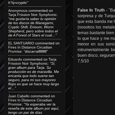
h?q=cryptic”
False In Truth
- "Ba
Anonymous
commented on
Tarja Frission Noir Symphonic
:
sorpresa y de Turqu
“me gustaría saber tu opinión
que esta banda me h
de los discos de Manegarm,
Cryptic Shift, Enisum, Worm
(nosotros los metal
Shepherd, pero sobre todos el
temas bastante bien
de A Forest of Stars el cual…”
lo que hace y me mu
EL SANTUARIO
commented on
menor en sus sonido
Fires In Distance Circadian
intrumentalmente b
Promise
:
“discarralllllllllll”
buen disco, segurame
Eduardo
commented on
Tarja
7.5/10
Frission Noir Symphonic
:
“Sí,
gran album para Tarja. Su
producción es de maravilla. Me
encanta que todo suene tan
seguro, para mi sus mayores
flops es que se hace muy largo
el…”
Juan Cabello
commented on
Fires In Distance Circadian
Promise
:
“Ya esperaba ver la
reseña de este álbum por aquí,
tengo un par de días