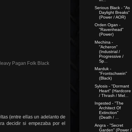
Serious Black - "As
Daylight Breaks"
(Power / AOR)
Orden Ogan -
"Ravenhead"
(Power)
Mechina -
"Acheron"
(Industrial /
Progressive /
Sp...
Heavy Pagan Folk Black
Marduk -
"Frontschwein"
(Black)
Sylosis - "Dormant
Heart" (Hardcore
/ Thrash / Mel...
Ingested - "The
Architect Of
Extinction"
tas (entre ellas un adelanto de
(Death / ...
ara decidir si empezaba por el
Angra - "Secret
Garden" (Power /