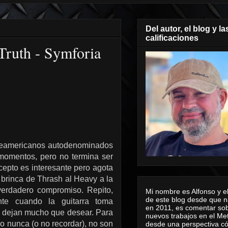
Del autor, el blog y la
calificaciones
 Truth - Symforia
rteamericanos autodenominados
 momentos, pero no termina ser
cepto es interesante pero agota
 brinca de Thrash al Heavy a la
verdadero compromiso. Repito,
Mi nombre es Alfonso y el
de este blog desde que n
nte cuando la guitarra toma
en 2011, es comentar sob
s dejan mucho que desear. Para
nuevos trabajos en el Me
 nunca (o no recordar), no son
desde una perspectiva 