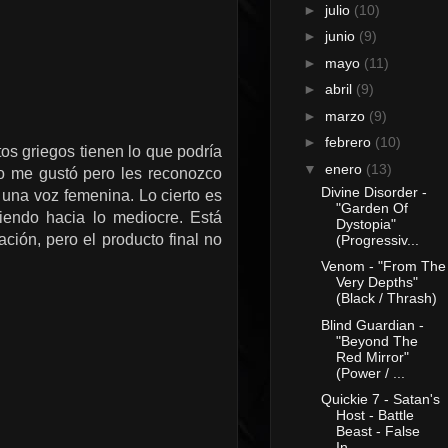
►
julio
(10)
►
junio
(9)
►
mayo
(11)
►
abril
(9)
►
marzo
(9)
►
febrero
(10)
s griegos tienen lo que podría
▼
enero
(13)
no me gustó pero les reconozco
Divine Disorder -
a una voz femenina. Lo cierto es
"Garden Of
diendo hacia lo mediocre. Está
Dystopia"
ción, pero el producto final no
(Progressiv...
Venom - "From The
Very Depths"
(Black / Thrash)
Blind Guardian -
"Beyond The
Red Mirror"
(Power / ...
Quickie 7 - Satan's
Host - Battle
Beast - False
In...