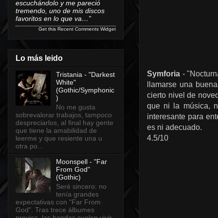
escuchándolo y me pareció
tremendo, uno de mis discos
favoritos en lo que va…”
Get this
Recent Comments Widget
Lo más leido
Symforia
- "Nocturn
Tristania - "Darkest
White"
llamarse una buena 
(Gothic/Symphonic
cierto nivel de nove
)
que ni la música, n
No me gusta
sobrevalorar trabajos, tampoco
interesante para en
despreciarlos, al final hay gente
es ni adecuado.
que tiene la amabilidad de
4.5/10
leerme y que resiente una u
otra po...
Moonspell - "Far
From God"
(Gothic)
Seré sincero: no
tenía grandes
expectativas con "Far From
God". Tras trece álbumes
previos, las bandas suelen vivir