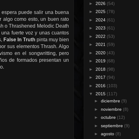
►
2026
(54)
►
2025
(78)
 espera puede salir una buena
r algo como esto, un buen rato
►
2024
(61)
ash o Thrashened Melodic Death
►
2023
(61)
 una fuerte voz y unas cuantos
►
2022
(53)
s,
False In Truth
pinta muy bien
►
2021
(59)
 por sus elementos Thrash. Algo
►
2020
(43)
vismo en el songwritting, pero
años de formados presentan un
►
2019
(68)
o.
►
2018
(98)
►
2017
(94)
►
2016
(103)
▼
2015
(117)
►
diciembre
(9)
►
noviembre
(8)
►
octubre
(12)
►
septiembre
(9)
►
agosto
(8)