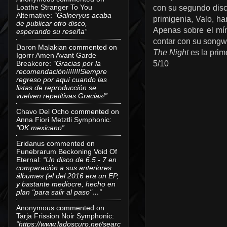
Loathe Stranger To You
con su segundo dis
Alternative
:
“Galneryus acaba
primigenia, Valo, h
de publicar otro disco,
Apenas sobre el mín
esperando su reseña”
contar con su songwr
Daron Malakian
commented on
The Night
es la pri
Igorrr Amen Avant Garde
Breakcore
:
“Gracias por la
5/10
recomendación!!!!!!!Siempre
regreso por aquí cuando las
listas de reproducción se
vuelven repetitivas.Gracias!”
Chavo Del Ocho
commented on
Anna Fiori Metztli Symphonic
:
“OK mexicano”
Eridanus
commented on
Funebrarum Beckoning Void Of
Eternal
:
“Un disco de 6.5 - 7 en
comparación a sus anteriores
álbumes (el del 2016 era un EP,
y bastante mediocre, hecho en
plan "para salir al paso"…”
Anonymous
commented on
Tarja Frission Noir Symphonic
:
“https://www.ladoscuro.net/searc