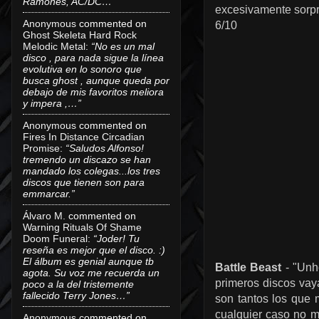
Ramones, AC/DC…”
excesivamente sorp
Anonymous
commented on
6/10
Ghost Skeleta Hard Rock
Melodic Metal
:
“No es un mal
disco , para nada sigue la línea
evolutiva en lo sonoro que
busca ghost , aunque queda por
debajo de mis favoritos meliora
y impera ,…”
Anonymous
commented on
Fires In Distance Circadian
Promise
:
“Saludos Alfonso!
tremendo un discazo se han
mandado los colegas...los tres
discos que tienen son para
emmarcar.”
Álvaro M.
commented on
Warning Rituals Of Shame
Doom Funeral
:
“Joder! Tu
reseña es mejor que el disco. :)
El álbum es genial aunque tb
Battle Beast
- "Unh
agota. Su voz me recuerda un
primeros discos vay
poco a la del tristemente
fallecido Terry Jones…”
son tantos los que 
cualquier caso no m
Anonymous
commented on