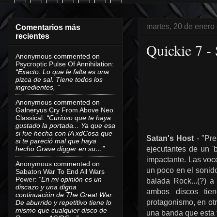
martes, 20 de enero
Comentarios más
recientes
Quickie 7 - 
Anonymous
commented on
Psycroptic Pulse Of Annihilation
:
“Exacto. Lo que le falta es una
pizca de sal. Tiene todos los
ingredientes, ”
Anonymous
commented on
Galneryus Cry From Above Neo
Classical
:
“Curioso que te haya
gustado la portada... Ya que esa
si fue hecha con IA xdCosa que
Satan's Host
- "Pre
si te pareció mal que haya
hecho Grave digger en su…”
ejecutantes de un '
impactante. Las voce
Anonymous
commented on
un poco en el sonido
Sabaton War To End All Wars
Power
:
“En mi opinión es un
balada Rock...(?) 
discazo y una digna
ambos discos tien
continuación de The Great War.
protagonismo, en ot
De aburrido y repetitivo tiene lo
mismo que cualquier disco de
una banda que esta 