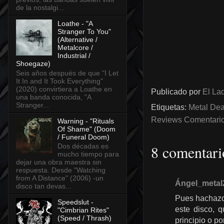
de la nostalgi...
Loathe - "A
Stranger To You"
(Alternative /
Metalcore /
Industrial /
Shoegaze)
Seis años después de que "I Let
It In and It Took Everything"
(2020) convirtiera a Loathe en
Publicado por
El Lad
una banda conocida, "A
Stranger...
Etiquetas:
Metal Dea
Reviews Comentarios
Warning - "Rituals
Of Shame" (Doom
/ Funeral Doom)
8 comentari
Dos décadas es
mucho tiempo para
dejar una obra maestra sin
respuesta. Desde "Watching
from A Distance" (2006) -un
Ángel_metal
disco tan devas...
Pues hachazo 
Speedslut -
este disco, 
"Cimbrian Rites"
(Speed / Thrash)
principio o po