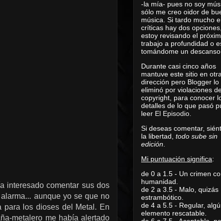
-la mía- pues no soy mús
sólo me creo oidor de bu
música. Si tardo mucho e
críticas hay dos opciones
estoy revisando el próxi
trabajo a profundidad o e
tomándome un descanso
Durante casi cinco años
mantuve este sitio en otr
dirección pero Blogger lo
eliminó por violaciones d
copyright, para conocer l
detalles de lo que pasó 
leer
El Episodio
.
Si deseas comentar, sién
la libertad,
todo sube sin
edición
.
Mi puntuación significa
:
de 0 a 1.5 - Un crimen co
humanidad.
a interesado comentar sus dos
de 2 a 3.5 - Malo, quizás
 alarma... aunque yo se que no
estrambótico.
de 4 a 5.5 - Regular, alg
 para los dioses del Metal. En
elemento rescatable.
aña-metalero me había alertado
de 6 a 7.5 - Aceptable, 