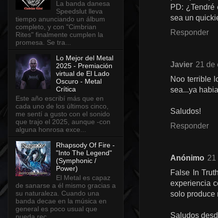
La banda danesa
PD: ¿Tendré e
Speedslut lleva
sea un quicki
tiempo anunciando un álbum
completo, y con "Cimbrian
Responder
Rites" finalmente cumplen la
promesa. Se tra...
Lo Mejor del Metal
Javier
21 de 
2025 - Premiación
virtual de El Lado
Noo terrible 
Oscuro - Metal
Crítica
sea...ya habia
Este año escribí más que en
cada uno de los últimos cinco,
Saludos!
me sentí a gusto con el sonido
que trajo el 2025, aunque -con
Responder
alguna honrosa exce...
Rhapsody Of Fire -
"Into The Legend"
Anónimo
21 
(Symphonic /
Power)
False In Trut
El Metal es capaz
experiencia c
de sanarse a él mismo gracias a
su naturaleza. Cuando una
solo produce 
banda decae en la música en
general es poco usual que
Saludos desd
pueda rec...