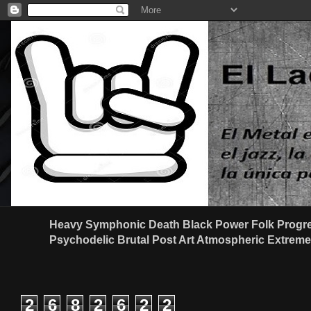
Heavy Symphonic Death Black Power Folk Progre
Psychodelic Brutal Post Art Atmospheric Extreme G
2
6
8
2
6
2
2