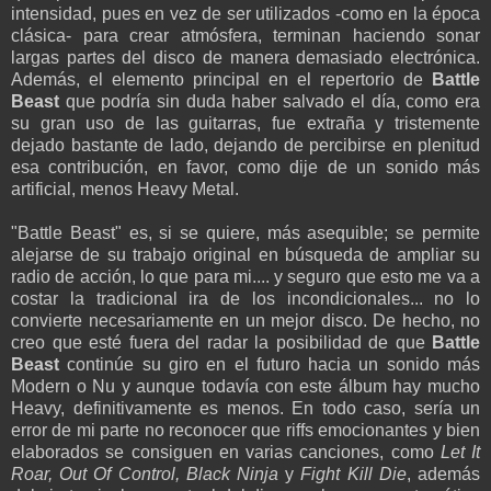
intensidad, pues en vez de ser utilizados -como en la época
clásica- para crear atmósfera, terminan haciendo sonar
largas partes del disco de manera demasiado electrónica.
Además, el elemento principal en el repertorio de
Battle
Beast
que podría sin duda haber salvado el día, como era
su gran uso de las guitarras, fue extraña y tristemente
dejado bastante de lado, dejando de percibirse en plenitud
esa contribución, en favor, como dije de un sonido más
artificial, menos Heavy Metal.
"Battle Beast" es, si se quiere, más asequible; se permite
alejarse de su trabajo original en búsqueda de ampliar su
radio de acción, lo que para mi.... y seguro que esto me va a
costar la tradicional ira de los incondicionales... no lo
convierte necesariamente en un mejor disco. De hecho, no
creo que esté fuera del radar la posibilidad de que
Battle
Beast
continúe su giro en el futuro hacia un sonido más
Modern o Nu y aunque todavía con este álbum hay mucho
Heavy, definitivamente es menos. En todo caso, sería un
error de mi parte no reconocer que riffs emocionantes y bien
elaborados se consiguen en varias canciones, como
Let It
Roar, Out Of Control, Black Ninja
y
Fight Kill Die
, además