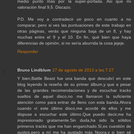
medio punto más por la super-portada. Así que mi
valoración final 9,5. Discazo.
P.D. Me voy a contradecir un poco en cuanto a no
comparar, pero si ves las puntuaciones de este trabajo en
otras páginas, verás que ninguna baja de un 8, y hay
muchas entre el 9 y el 10. En fin, qué bien que haya
diferencias de opinión, si no sería aburrida la cosa jejeje.
Responder
Bruno Lindblum
27 de agosto de 2013 a las 7:27
Y bien,Battle Beast fue una banda que descubrí en este
blog leyendo la reseña de su primer álbum,y que a pesar
de las grandes recomendaciones y de escuchar tracks
sueltos de aquel disco,no me llamaron la suficiente
atención como para entrar de lleno con esta banda.Ahora
cuando ví este último disco,me acordé de ellos y me
dispuse a escuchar este último.Que puedo decir,me ha
impresionado gratamente.Sin duda,ha sido la sólidos
primeros tracks que me han enganchado.Sí,es cuestión de
gustos,pero a mí me ha gustado más Noora,y si bien sé