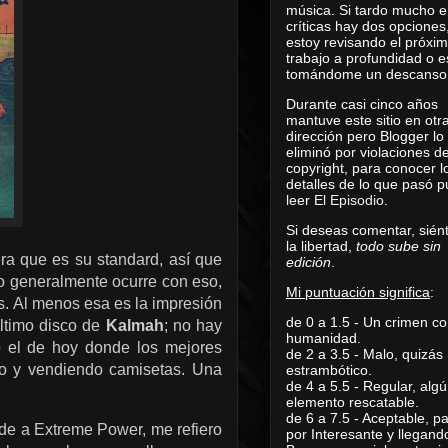
música. Si tardo mucho e
críticas hay dos opciones
estoy revisando el próxi
trabajo a profundidad o e
tomándome un descanso
Durante casi cinco años
mantuve este sitio en otr
dirección pero Blogger lo
eliminó por violaciones d
copyright, para conocer l
detalles de lo que pasó 
leer
El Episodio
.
Si deseas comentar, sién
la libertad,
todo sube sin
ra que es su standard, así que
edición
.
o generalmente ocurre con eso,
Mi puntuación significa
:
es. Al menos esa es la impresión
de 0 a 1.5 - Un crimen co
último disco de
Kalmah
; no hay
humanidad.
o el de hoy donde los mejores
de 2 a 3.5 - Malo, quizás
ndo y vendiendo camisetas. Una
estrambótico.
de 4 a 5.5 - Regular, alg
elemento rescatable.
de 6 a 7.5 - Aceptable, 
de a Extreme Power, me refiero
por Interesante y llegand