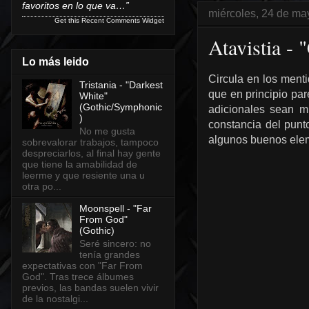
favoritos en lo que va…”
miércoles, 24 de ma
Get this
Recent Comments Widget
Atavistia -
Lo más leido
Circula en los menti
Tristania - "Darkest
que en principio par
White"
(Gothic/Symphonic
adicionales sean m
)
constancia del punt
No me gusta
algunos buenos elem
sobrevalorar trabajos, tampoco
despreciarlos, al final hay gente
que tiene la amabilidad de
leerme y que resiente una u
otra po...
Moonspell - "Far
From God"
(Gothic)
Seré sincero: no
tenía grandes
expectativas con "Far From
God". Tras trece álbumes
previos, las bandas suelen vivir
de la nostalgi...