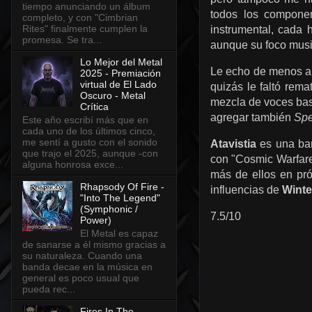
tiempo anunciando un álbum
todos los componen
completo, y con "Cimbrian
Rites" finalmente cumplen la
instrumental, cada 
promesa. Se tra...
aunque su foco musi
Lo Mejor del Metal
Le echo de menos a 
2025 - Premiación
virtual de El Lado
quizás le faltó rema
Oscuro - Metal
mezcla de voces bas
Crítica
agregar también
Spe
Este año escribí más que en
cada uno de los últimos cinco,
me sentí a gusto con el sonido
Atavistia
es una ban
que trajo el 2025, aunque -con
con "Cosmic Warfare
alguna honrosa exce...
más de ellos en pró
Rhapsody Of Fire -
influencias de
Wint
"Into The Legend"
(Symphonic /
7.5/10
Power)
El Metal es capaz
de sanarse a él mismo gracias a
su naturaleza. Cuando una
banda decae en la música en
general es poco usual que
pueda rec...
Fires In The