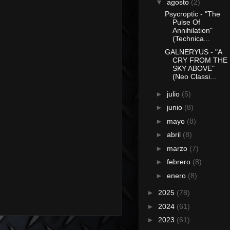
▼
agosto
(2)
Psycroptic - "The
Pulse Of
Annihilation"
(Technica...
GALNERYUS - "A
CRY FROM THE
SKY ABOVE"
(Neo Classi...
►
julio
(5)
►
junio
(8)
►
mayo
(8)
►
abril
(8)
►
marzo
(7)
►
febrero
(8)
►
enero
(8)
►
2025
(78)
►
2024
(61)
►
2023
(61)