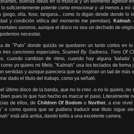
ionantes, buenas ideas en lo musical y un elemento agresor en
i lo suficientemente potente como emocionar y -al menos a mí-
(pogo, olla, foso, tangana... como lo digan desde donde lo 
edad y condición etílica del momento me permitan).
Kalmah
-
 mortales sonoros, aunque el disco no sea un dechado de origin
podemos necesitar.
cia de "Palo" donde quizás se quedaron un tanto cortos en lo 
n tres canciones especiales,
Scarred By Sadness
,
Tons Of C
o, cuando cambian de ritmo, cuando hay alguna 'balada' 
como yo quiero mi Melo, "Kalmah" usa los teclados de forma ju
on sentidas y aunque pareciera que se inspiran un tad de más e
rar dado el título del trabajo, como ya señalé.
 el último disco de la banda, que no lo creo -o no lo quiero, no 
 bien pues lo que han hecho es marcar el paso. Literalmente n
cias de ellos, de
Children Of Bodom
o
Norther
, a ese nivel
" o como quiera que se pudiera traducir ese título sigue s
ah" está allá arriba, dando brillo a una excelente carrera.