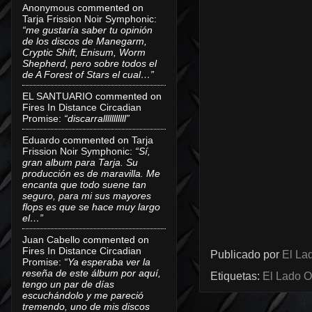
Anonymous
commented on
Tarja Frission Noir Symphonic
:
“me gustaría saber tu opinión
de los discos de Manegarm,
Cryptic Shift, Enisum, Worm
Shepherd, pero sobre todos el
de A Forest of Stars el cual…”
EL SANTUARIO
commented on
Fires In Distance Circadian
Promise
:
“discarralllllllllll”
Eduardo
commented on
Tarja
Frission Noir Symphonic
:
“Sí,
gran album para Tarja. Su
producción es de maravilla. Me
encanta que todo suene tan
seguro, para mi sus mayores
flops es que se hace muy largo
el…”
Juan Cabello
commented on
Fires In Distance Circadian
Publicado por
El Lad
Promise
:
“Ya esperaba ver la
reseña de este álbum por aquí,
Etiquetas:
El Lado O
tengo un par de días
escuchándolo y me pareció
tremendo, uno de mis discos