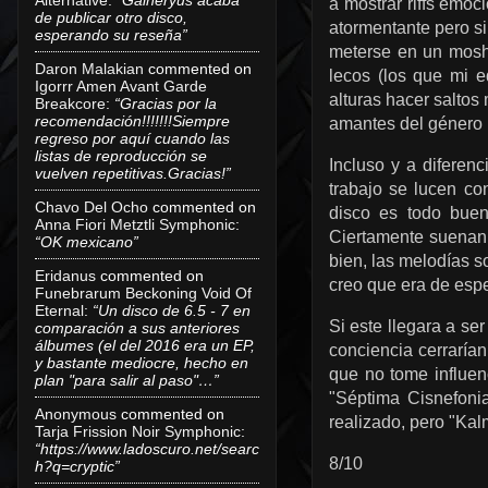
a mostrar riffs emoc
de publicar otro disco,
atormentante pero s
esperando su reseña”
meterse en un mosh 
Daron Malakian
commented on
lecos (los que mi 
Igorrr Amen Avant Garde
alturas hacer saltos
Breakcore
:
“Gracias por la
recomendación!!!!!!!Siempre
amantes del género 
regreso por aquí cuando las
listas de reproducción se
Incluso y a diferen
vuelven repetitivas.Gracias!”
trabajo se lucen co
Chavo Del Ocho
commented on
disco es todo buen
Anna Fiori Metztli Symphonic
:
Ciertamente suenan 
“OK mexicano”
bien, las melodías s
Eridanus
commented on
creo que era de espe
Funebrarum Beckoning Void Of
Eternal
:
“Un disco de 6.5 - 7 en
Si este llegara a ser
comparación a sus anteriores
álbumes (el del 2016 era un EP,
conciencia cerrarían
y bastante mediocre, hecho en
que no tome influen
plan "para salir al paso"…”
"Séptima Cisnefonia
Anonymous
commented on
realizado, pero "Kalm
Tarja Frission Noir Symphonic
:
“https://www.ladoscuro.net/searc
8/10
h?q=cryptic”