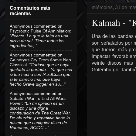
miércoles, 31 de ma
Comentarios más
recientes
Kalmah - "
Anonymous
commented on
Psycroptic Pulse Of Annihilation
:
“Exacto. Lo que le falta es una
Una de las bandas 
pizca de sal. Tiene todos los
son señalados por m
ingredientes, ”
que fueron más pro
Anonymous
commented on
impactar favorablem
Galneryus Cry From Above Neo
veinte discos más 
Classical
:
“Curioso que te haya
gustado la portada... Ya que esa
Gotemburgo. Tambi
si fue hecha con IA xdCosa que
si te pareció mal que haya
hecho Grave digger en su…”
Anonymous
commented on
Sabaton War To End All Wars
Power
:
“En mi opinión es un
discazo y una digna
continuación de The Great War.
De aburrido y repetitivo tiene lo
mismo que cualquier disco de
Ramones, AC/DC…”