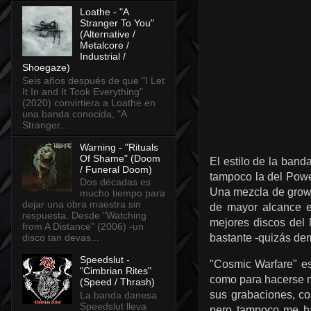
Loathe - "A
Stranger To You"
(Alternative /
Metalcore /
Industrial /
Shoegaze)
Seis años después de que "I Let
It In and It Took Everything"
(2020) convirtiera a Loathe en
una banda conocida, "A
Stranger...
Warning - "Rituals
Of Shame" (Doom
El estilo de la band
/ Funeral Doom)
tampoco la del Powe
Dos décadas es
Una mezcla de growl
mucho tiempo para
dejar una obra maestra sin
de mayor alcance e
respuesta. Desde "Watching
mejores discos del M
from A Distance" (2006) -un
bastante -quizás de
disco tan devas...
Speedslut -
"Cosmic Warfare" es
"Cimbrian Rites"
como para hacerse no
(Speed / Thrash)
sus grabaciones, co
La banda danesa
Speedslut lleva
pero tampoco me ha