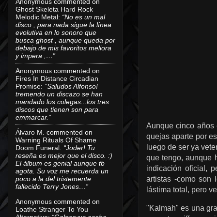
Anonymous
commented on
Ghost Skeleta Hard Rock
Melodic Metal
:
“No es un mal
disco , para nada sigue la línea
evolutiva en lo sonoro que
busca ghost , aunque queda por
debajo de mis favoritos meliora
y impera ,…”
Anonymous
commented on
Fires In Distance Circadian
Promise
:
“Saludos Alfonso!
tremendo un discazo se han
mandado los colegas...los tres
discos que tienen son para
emmarcar.”
Aunque cinco años e
Álvaro M.
commented on
quejas aparte por e
Warning Rituals Of Shame
luego de ser ya vete
Doom Funeral
:
“Joder! Tu
reseña es mejor que el disco. :)
que tengo, aunque h
El álbum es genial aunque tb
indicación oficial
agota. Su voz me recuerda un
poco a la del tristemente
artistas -como son 
fallecido Terry Jones…”
lástima total, pero v
Anonymous
commented on
"Kalmah" es una gra
Loathe Stranger To You
Alternative
:
“Galneryus acaba