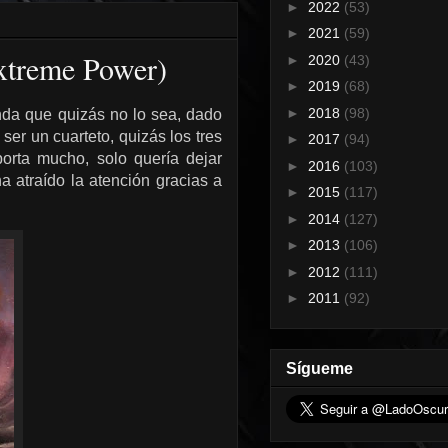
►
2022
(53)
►
2021
(59)
Extreme Power)
►
2020
(43)
►
2019
(68)
►
2018
(98)
nda que quizás no lo sea, dado
er un cuarteto, quizás los tres
►
2017
(94)
orta mucho, solo quería dejar
►
2016
(103)
 atraído la atención gracias a
►
2015
(117)
►
2014
(127)
►
2013
(106)
►
2012
(111)
►
2011
(92)
Sígueme