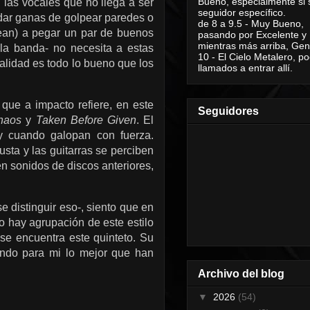
Bueno, especialmente si 
 las vocales que no llega a ser
seguidor específico.
 dar ganas de golpear paredes o
de 8 a 9.5 - Muy Bueno,
lean) a pegar un par de buenos
pasando por Excelente y
mientras más arriba, Geni
la banda- no necesita a estas
10 - El Cielo Metalero, po
alidad es todo lo bueno que los
llamados a entrar allí.
que a impacto refiere, en este
Seguidores
haos
y
Taken Before Given
. El
y cuando galopan con fuerza.
sta y las guitarras se perciben
n sonidos de discos anteriores,
se distinguir eso-, siento que en
o hay agrupación de este estilo
 se encuentra este quinteto. Su
iendo para mi lo mejor que han
Archivo del blog
▼
2026
(54)