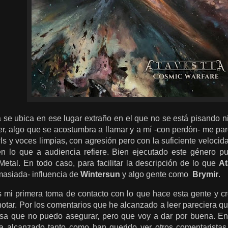
a se ubica en ese lugar extraño en el que no se está pisando ni
r, algo que se acostumbra a llamar y a mí -con perdón- me p
s y voces limpias, con agresión pero con la suficiente veloci
n lo que a audiencia refiere. Bien ejecutado este género p
etal. En todo caso, para facilitar la descripción de lo que
At
masiada- influencia de
Wintersun
y algo gente como
Brymir
.
 mi primera toma de contacto con lo que hace esta gente y cr
tar. Por los comentarios que he alcanzado a leer pareciera qu
sa que no puedo asegurar, pero que voy a dar por buena. En 
 alcanzado tanto como han querido ver otros comentaristas.