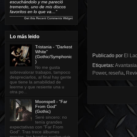
escuchándolo y me pareció
tremendo, uno de mis discos
favoritos en lo que va…”
Get this
Recent Comments Widget
Lo más leido
Tristania - "Darkest
White"
Publicado por
El Lad
(Gothic/Symphonic
)
Etiquetas:
Avantasia
No me gusta
sobrevalorar trabajos, tampoco
Power
,
reseña
,
Revi
despreciarlos, al final hay gente
que tiene la amabilidad de
leerme y que resiente una u
otra po...
Moonspell - "Far
From God"
(Gothic)
Seré sincero: no
tenía grandes
expectativas con "Far From
God". Tras trece álbumes
previos, las bandas suelen vivir