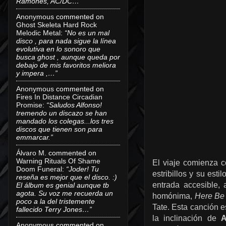
Ramones, AC/DC…”
Anonymous
commented on
Ghost Skeleta Hard Rock
Melodic Metal
:
“No es un mal
disco , para nada sigue la línea
evolutiva en lo sonoro que
busca ghost , aunque queda por
debajo de mis favoritos meliora
y impera ,…”
Anonymous
commented on
Fires In Distance Circadian
Promise
:
“Saludos Alfonso!
tremendo un discazo se han
mandado los colegas...los tres
discos que tienen son para
emmarcar.”
Álvaro M.
commented on
Warning Rituals Of Shame
El viaje comienza 
Doom Funeral
:
“Joder! Tu
estribillos y su est
reseña es mejor que el disco. :)
entrada accesible,
El álbum es genial aunque tb
agota. Su voz me recuerda un
homónima,
Here Be
poco a la del tristemente
Tate. Esta canción e
fallecido Terry Jones…”
la inclinación de
A
Anonymous
commented on