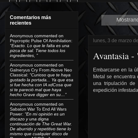
Comentarios más
Mostrand
recientes
Anonymous
commented on
lunes, 3 de marzo d
Psycroptic Pulse Of Annihilation
:
“Exacto. Lo que le falta es una
pizca de sal. Tiene todos los
Avantasia -
ingredientes, ”
Anonymous
commented on
Embarcarse en la ú
Galneryus Cry From Above Neo
Classical
:
“Curioso que te haya
Metal se encuentra c
gustado la portada... Ya que esa
una tripulación de
si fue hecha con IA xdCosa que
si te pareció mal que haya
expedición infestad
hecho Grave digger en su…”
Anonymous
commented on
Sabaton War To End All Wars
Power
:
“En mi opinión es un
discazo y una digna
continuación de The Great War.
De aburrido y repetitivo tiene lo
mismo que cualquier disco de