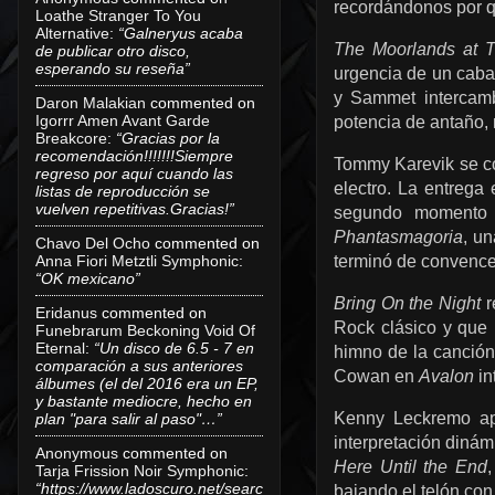
recordándonos por q
Loathe Stranger To You
Alternative
:
“Galneryus acaba
The Moorlands at T
de publicar otro disco,
esperando su reseña”
urgencia de un caba
y Sammet intercam
Daron Malakian
commented on
Igorrr Amen Avant Garde
potencia de antaño, 
Breakcore
:
“Gracias por la
recomendación!!!!!!!Siempre
Tommy Karevik se co
regreso por aquí cuando las
electro. La entrega
listas de reproducción se
vuelven repetitivas.Gracias!”
segundo momento
Phantasmagoria
, u
Chavo Del Ocho
commented on
terminó de convence
Anna Fiori Metztli Symphonic
:
“OK mexicano”
Bring On the Night
r
Eridanus
commented on
Rock clásico y que 
Funebrarum Beckoning Void Of
Eternal
:
“Un disco de 6.5 - 7 en
himno de la canción
comparación a sus anteriores
Cowan en
Avalon
in
álbumes (el del 2016 era un EP,
y bastante mediocre, hecho en
Kenny Leckremo apo
plan "para salir al paso"…”
interpretación diná
Anonymous
commented on
Here Until the End
Tarja Frission Noir Symphonic
:
“https://www.ladoscuro.net/searc
bajando el telón con