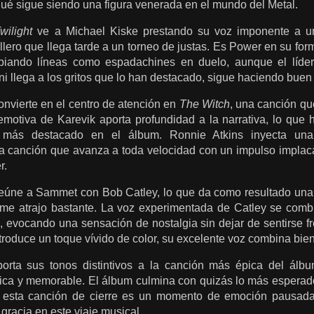
ué sigue siendo una figura venerada en el mundo del Metal.
wilight
ve a Michael Kiske prestando su voz imponente a u
llero que llega tarde a un torneo de justas. Es Power en su f
biando líneas como espadachines en duelo, aunque el líd
ni llega a los gritos que lo han destacado, sigue haciendo buen
nvierte en el centro de atención en
The Witch
, una canción que
 emotiva de Karevik aporta profundidad a la narrativa, lo que
 más destacado en el álbum.
Ronnie Atkins inyecta un
na canción que avanza a toda velocidad con un impulso implac
r.
eúne a Sammet con Bob Catley, lo que da como resultado una
me atrajo bastante. La voz experimentada de Catley se combi
, evocando una sensación de nostalgia sin dejar de sentirse f
troduce un toque vívido de color, su excelente voz combina bi
rta sus tonos distintivos a la canción más épica del álb
mica y memorable.
El álbum culmina con quizás lo más espera
, esta canción de cierre es un momento de emoción pausada
 gracia en este viaje musical.