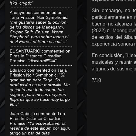
h?q=cryptic”
Sin embargo, no t
Anonymous
commented on
particularmente en 
Tarja Frission Noir Symphonic
:
“me gustaría saber tu opinión
bueno, no alcanza la
de los discos de Manegarm,
(2022) o
"Moonglow
Cryptic Shift, Enisum, Worm
Shepherd, pero sobre todos el
de estilos del álbu
de A Forest of Stars el cual…”
experiencia sonora 
EL SANTUARIO
commented on
En conclusión, "Her
Fires In Distance Circadian
Promise
:
“discarralllllllllll”
musicales y reunir 
algunos de sus mejor
Eduardo
commented on
Tarja
Frission Noir Symphonic
:
“Sí,
gran album para Tarja. Su
7/10
producción es de maravilla. Me
encanta que todo suene tan
seguro, para mi sus mayores
flops es que se hace muy largo
el…”
Juan Cabello
commented on
Fires In Distance Circadian
Promise
:
“Ya esperaba ver la
reseña de este álbum por aquí,
tengo un par de días