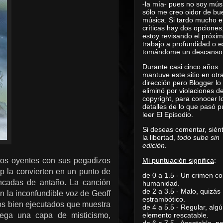
-la mía- pues no soy mús
sólo me creo oidor de bu
música. Si tardo mucho e
críticas hay dos opciones
estoy revisando el próxi
trabajo a profundidad o e
tomándome un descanso
Durante casi cinco años
mantuve este sitio en otr
dirección pero Blogger lo
eliminó por violaciones d
copyright, para conocer l
detalles de lo que pasó 
leer
El Episodio
.
Si deseas comentar, sién
la libertad,
todo sube sin
edición
.
 los oyentes con sus pegadizos
Mi puntuación significa
:
Pop la convierten en un punto de
de 0 a 1.5 - Un crimen co
incadas de antaño.
La canción
humanidad.
de 2 a 3.5 - Malo, quizás
 la inconfundible voz de Geoff
estrambótico.
los bien ejecutados que muestra
de 4 a 5.5 - Regular, alg
grega una capa de misticismo,
elemento rescatable.
de 6 a 7.5 - Aceptable, 