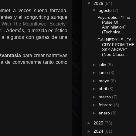
▼
2026
(54)
mmet a veces suena forzada,
▼
agosto
(2)
gentes y el songwriting aunque
Psycroptic - "The
Pulse Of
 With The Moonflower Society"
Annihilation"
s"
.
Además, la mezcla ecléctica
(Technica...
r a algunos con ganas de una
GALNERYUS - "A
CRY FROM THE
SKY ABOVE"
(Neo Classi...
Avantasia
para crear narrativas
mina de convencerme tanto como
►
julio
(5)
►
junio
(8)
►
mayo
(8)
►
abril
(8)
►
marzo
(7)
►
febrero
(8)
►
enero
(8)
►
2025
(78)
►
2024
(61)