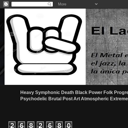
Heavy Symphonic Death Black Power Folk Progre
Psychodelic Brutal Post Art Atmospheric Extreme G
2
6
8
2
6
8
0