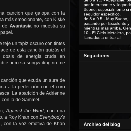
por Interesante y llegand
Bueno, especialmente si 
na canción que galopa con la
seguidor específico.
de 8 a 9.5 - Muy Bueno,
orma más emocionante, con Kiske
pasando por Excelente y
er de
Avantasia
no muestra su
mientras más arriba, Geni
 papel.
10 - El Cielo Metalero, po
llamados a entrar allí.
 teje un tapiz oscuro con tintes
 hace de esta canción quizás el
Seguidores
a dosis de energía cruda en
able pero su songwriting no me
 canción que exuda un aura de
na a la perfección con el coro
resca.
La aparición de Adrienne
en con la de Sammet.
um,
Against the Wind
, con una
do, a Roy Khan con
Everybody's
, con la voz emotiva de Khan
Archivo del blog