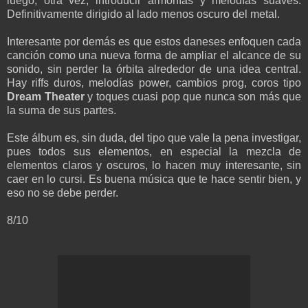
luego, otra vez, introducir
armonías
y melodías
suaves
.
Definitivamente dirigido al lado menos oscuro del metal.
Interesante por demás es que estos daneses
enfoquen
cada
canción
como
una nueva forma de
ampliar el alcance de
su
sonido
,
sin perder la
órbita alrededor de
una idea
central.
Hay
riffs
duros, melodías power, cambios prog
, coros tipo
Dream Theater
y toques cuasi pop que nunca
son más que
la
suma de sus partes
.
E
ste álbum es
, sin duda,
del tipo que vale la pena investigar
,
pues todos sus elementos, en especial la mezcla de
elementos
claros y oscuros,
lo hacen muy interesante,
sin
caer en lo
cursi.
E
s
buena música
que
te hace sentir bien
,
y
eso
no se debe perder.
8/10