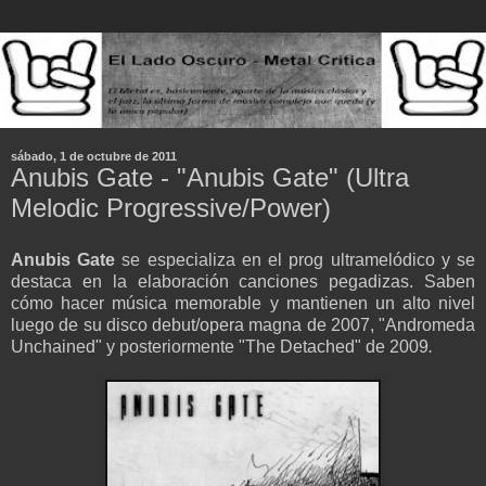
sábado, 1 de octubre de 2011
Anubis Gate - "Anubis Gate" (Ultra
Melodic Progressive/Power)
Anubis Gate
se especializa en el
prog ultramelódico
y se
destaca
en
la elaboración canciones
pegadizas
.
S
aben
cómo hacer
música memorable
y
mantienen un
alto nivel
luego de su disco debut/opera magna de
2007, "Andromeda
Unchained" y posteriormente "The Detached" de 2009
.