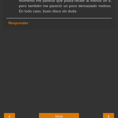
momento me pareció que podía recibir al menos un 8,
pero también me pareció un poco demasiado meloso.
En todo caso, buen disco sin duda
Responder
‹
›
Inicio