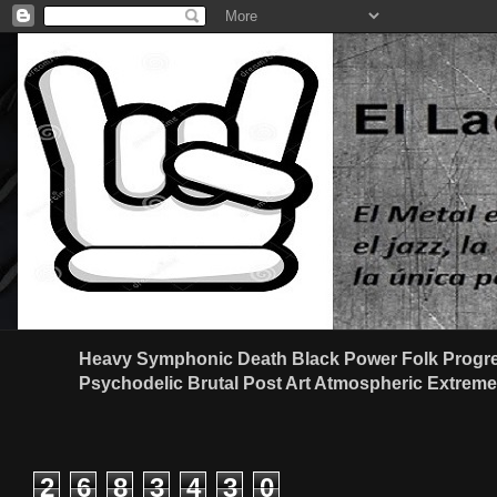
Heavy Symphonic Death Black Power Folk Progre
Psychodelic Brutal Post Art Atmospheric Extreme G
2
6
8
3
4
3
0