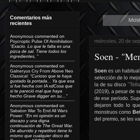
Comentarios más
Most
recientes
Anonymous
commented on
miércoles, 20 de se
Psycroptic Pulse Of Annihilation
:
“Exacto. Lo que le falta es una
pizca de sal. Tiene todos los
Soen - "Mem
ingredientes, ”
Anonymous
commented on
Soen
es un habitual
Galneryus Cry From Above Neo
Classical
:
“Curioso que te haya
selección de lo mejo
gustado la portada... Ya que esa
la de su disco
"Tell
si fue hecha con IA xdCosa que
si te pareció mal que haya
(2019), a pesar de s
hecho Grave digger en su…”
de ese período. Sup
dejaron todo lo q
Anonymous
commented on
Sabaton War To End All Wars
monstruos como
Be
Power
:
“En mi opinión es un
del premio, se les v
discazo y una digna
continuación de The Great War.
De aburrido y repetitivo tiene lo
mismo que cualquier disco de