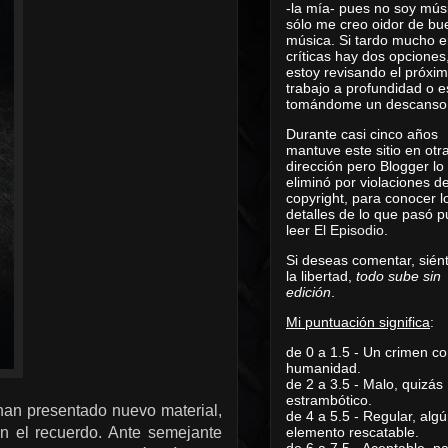
-la mía- pues no soy mús
sólo me creo oidor de bu
música. Si tardo mucho e
críticas hay dos opciones
estoy revisando el próxi
trabajo a profundidad o e
tomándome un descanso
Durante casi cinco años
mantuve este sitio en otr
dirección pero Blogger lo
eliminó por violaciones d
copyright, para conocer l
detalles de lo que pasó 
leer
El Episodio
.
Si deseas comentar, sién
la libertad,
todo sube sin
edición
.
Mi puntuación significa
:
de 0 a 1.5 - Un crimen co
humanidad.
de 2 a 3.5 - Malo, quizás
estrambótico.
an presentado nuevo material,
de 4 a 5.5 - Regular, alg
n el recuerdo. Ante semejante
elemento rescatable.
de 6 a 7.5 - Aceptable, 