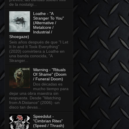
de la nostalgi...
Loathe - "A
Stranger To You"
(Alternative /
Metalcore /
Industrial /
Shoegaze)
Seis años después de que "I Let
It In and It Took Everything"
(2020) convirtiera a Loathe en
una banda conocida, "A
Stranger...
Warning - "Rituals
Of Shame" (Doom
/ Funeral Doom)
Dos décadas es
mucho tiempo para
dejar una obra maestra sin
respuesta. Desde "Watching
from A Distance" (2006) -un
disco tan devas...
Speedslut -
"Cimbrian Rites"
(Speed / Thrash)