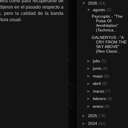
adera como para recuperarse de
▼
2026
(54)
dijeron en el pasado respecto a
▼
agosto
(2)
o, pero la calidad de la banda
Psycroptic - "The
tura usual.
Pulse Of
Annihilation"
(Technica...
GALNERYUS - "A
CRY FROM THE
SKY ABOVE"
(Neo Classi...
►
julio
(5)
►
junio
(8)
►
mayo
(8)
►
abril
(8)
►
marzo
(7)
►
febrero
(8)
►
enero
(8)
►
2025
(78)
►
2024
(61)