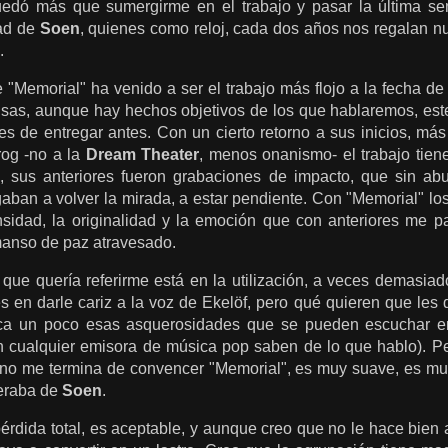
edó más que sumergirme en el trabajo y pasar la última se
dad de
Soen
, quienes como reloj, cada dos años nos regalan nu
.
"Memorial" ha venido a ser el trabajo más flojo a la fecha d
sas, aunque hay hechos objetivos de los que hablaremos, este 
 de entregar antes. Con un cierto retorno a sus inicios, más 
rog -no a la
Dream Theater
, menos onanismo- el trabajo tiene
, sus anteriores fueron grabaciones de impacto, que sin abu
igaban a volver la mirada, a estar pendiente. Con "Memorial" l
nsidad, la originalidad y la emoción que con anteriores me pa
anso de paz atravesado.
 que quería referirme está en la utilización, a veces demasiad
és en darle cariz a la voz de Ekelöf, pero qué quieren que les
ica un poco esas asquerosidades que se pueden escuchar e
n cualquier emisora de música pop saben de lo que hablo). Pe
 no me termina de convencer "Memorial", es muy suave, es muy 
peraba de
Soen
.
érdida total, es aceptable, y aunque creo que no le hace bien 