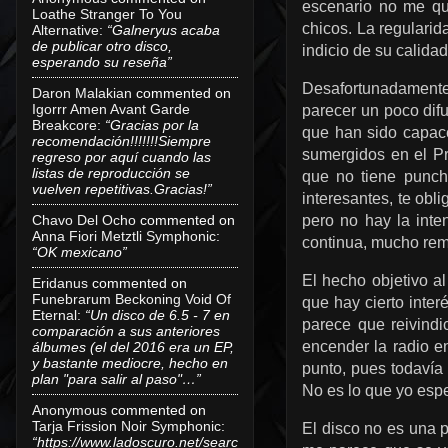
escenario no me qu
Loathe Stranger To You
chicos. La regulari
Alternative
:
“Galneryus acaba
de publicar otro disco,
indicio de su calidad
esperando su reseña”
Desafortunadamente 
Daron Malakian
commented on
Igorrr Amen Avant Garde
parecer un poco difu
Breakcore
:
“Gracias por la
que han sido capaces
recomendación!!!!!!!Siempre
sumergidos en el P
regreso por aquí cuando las
listas de reproducción se
que no tiene punch
vuelven repetitivas.Gracias!”
interesantes, te obl
pero no hay la inte
Chavo Del Ocho
commented on
Anna Fiori Metztli Symphonic
:
continua, mucho rem
“OK mexicano”
El hecho objetivo al
Eridanus
commented on
Funebrarum Beckoning Void Of
que hay cierto inter
Eternal
:
“Un disco de 6.5 - 7 en
parece que reivind
comparación a sus anteriores
encender la radio e
álbumes (el del 2016 era un EP,
y bastante mediocre, hecho en
punto, pues todavía
plan "para salir al paso"…”
No es lo que yo es
Anonymous
commented on
Tarja Frission Noir Symphonic
:
El disco no es una p
“https://www.ladoscuro.net/searc