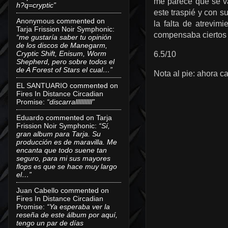
me parece que se va
h?q=cryptic”
este traspié y con s
Anonymous
commented on
la falta de atrevim
Tarja Frission Noir Symphonic
:
compensaba ciertos l
“me gustaría saber tu opinión
de los discos de Manegarm,
Cryptic Shift, Enisum, Worm
6.5/10
Shepherd, pero sobre todos el
de A Forest of Stars el cual…”
Nota al pie: ahora c
EL SANTUARIO
commented on
Fires In Distance Circadian
Promise
:
“discarralllllllllll”
Eduardo
commented on
Tarja
Frission Noir Symphonic
:
“Sí,
gran album para Tarja. Su
producción es de maravilla. Me
encanta que todo suene tan
seguro, para mi sus mayores
flops es que se hace muy largo
el…”
Juan Cabello
commented on
Fires In Distance Circadian
Promise
:
“Ya esperaba ver la
reseña de este álbum por aquí,
tengo un par de días