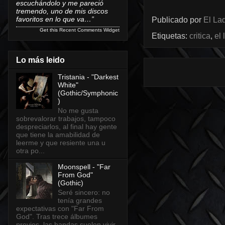
escuchándolo y me pareció
tremendo, uno de mis discos
favoritos en lo que va…”
Publicado por
El Lad
Get this
Recent Comments Widget
Etiquetas:
critica
,
el
Lo más leido
Tristania - "Darkest
White"
(Gothic/Symphonic
)
No me gusta
sobrevalorar trabajos, tampoco
despreciarlos, al final hay gente
que tiene la amabilidad de
leerme y que resiente una u
otra po...
Moonspell - "Far
From God"
(Gothic)
Seré sincero: no
tenía grandes
expectativas con "Far From
God". Tras trece álbumes
previos, las bandas suelen vivir