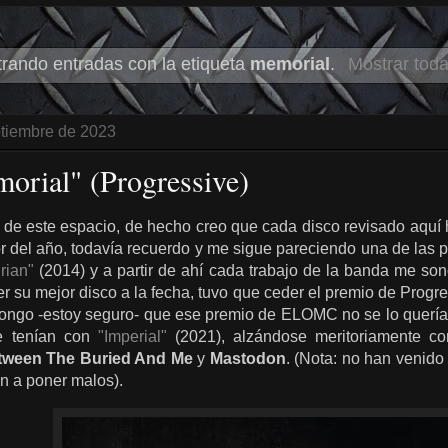
rando entradas con la etiqueta
memorial
.
Mostrar toda
ptiembre de 2023
orial" (Progressive)
 de este espacio, de hecho creo que cada disco revisado aquí
r del año, todavía recuerdo y me sigue pareciendo una de las 
urian"
(2014) y a partir de ahí cada trabajo de la banda me son
er su mejor disco a la fecha, tuvo que ceder el premio de Progr
ongo -estoy seguro- que ese premio de ELOMC no se lo quería
ue tenían con
"Imperial"
(2021), alzándose meritoriamente co
tween The Buried And Me
y
Mastodon
. (Nota: no han venido
an a poner malos).