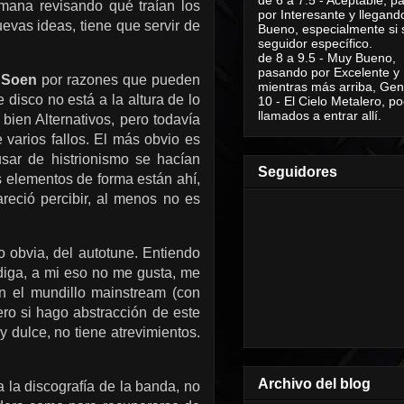
mana revisando qué traían los
por Interesante y llegand
evas ideas, tiene que servir de
Bueno, especialmente si 
seguidor específico.
de 8 a 9.5 - Muy Bueno,
pasando por Excelente y
e
Soen
por razones que pueden
mientras más arriba, Geni
disco no está a la altura de lo
10 - El Cielo Metalero, po
llamados a entrar allí.
bien Alternativos, pero todavía
 varios fallos. El más obvio es
sar de histrionismo se hacían
Seguidores
os elementos de forma están ahí,
reció percibir, al menos no es
o obvia, del autotune. Entiendo
 diga, a mi eso no me gusta, me
n el mundillo mainstream (con
ro si hago abstracción de este
dulce, no tiene atrevimientos.
Archivo del blog
a la discografía de la banda, no