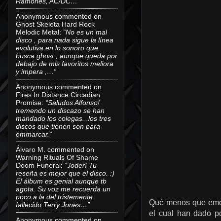
Ramones, AC/DC…”
Anonymous
commented on
Ghost Skeleta Hard Rock
Melodic Metal
:
“No es un mal
disco , para nada sigue la línea
evolutiva en lo sonoro que
busca ghost , aunque queda por
debajo de mis favoritos meliora
y impera ,…”
Anonymous
commented on
Fires In Distance Circadian
Promise
:
“Saludos Alfonso!
tremendo un discazo se han
mandado los colegas...los tres
discos que tienen son para
emmarcar.”
Álvaro M.
commented on
Warning Rituals Of Shame
Doom Funeral
:
“Joder! Tu
reseña es mejor que el disco. :)
El álbum es genial aunque tb
agota. Su voz me recuerda un
poco a la del tristemente
Qué menos que emoc
fallecido Terry Jones…”
el cual han dado p
Anonymous
commented on