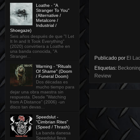
Loathe - "A
Stranger To You"
(Alternative /
Metalcore /
Industrial /
Shoegaze)
Seis años después de que "I Let
It In and It Took Everything"
(2020) convirtiera a Loathe en
una banda conocida, "A
Stranger...
Publicado por
El Lad
Warning - "Rituals
Etiquetas:
Beckoning
Of Shame" (Doom
Review
/ Funeral Doom)
Dos décadas es
mucho tiempo para
dejar una obra maestra sin
respuesta. Desde "Watching
from A Distance" (2006) -un
disco tan devas...
Speedslut -
"Cimbrian Rites"
(Speed / Thrash)
La banda danesa
Speedslut lleva