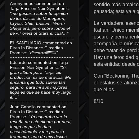
Anonymous
commented on
sentido más arcaico
Tarja Frission Noir Symphonic
:
pausada; é
sta va a
“me gustaría saber tu opinión
de los discos de Manegarm,
La verdadera esenci
Cryptic Shift, Enisum, Worm
Shepherd, pero sobre todos el
Kahan. Único miemb
de A Forest of Stars el cual…”
oscuro y permanen
EL SANTUARIO
commented on
acompaña la música 
Fires In Distance Circadian
debe tratar de perci
Promise
:
“discarralllllllllll”
Hay una ferocidad qu
Eduardo
commented on
Tarja
esta entidad desde c
Frission Noir Symphonic
:
“Sí,
gran album para Tarja. Su
Con "Beckoning The 
producción es de maravilla. Me
encanta que todo suene tan
el estatus se afian
seguro, para mi sus mayores
que ellos.
flops es que se hace muy largo
el…”
8/10
Juan Cabello
commented on
Fires In Distance Circadian
Promise
:
“Ya esperaba ver la
reseña de este álbum por aquí,
tengo un par de días
escuchándolo y me pareció
tremendo, uno de mis discos