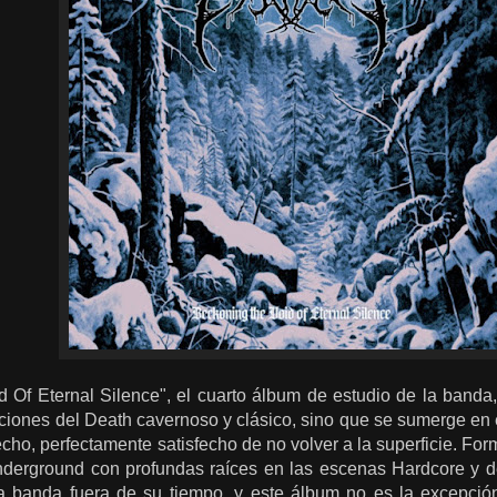
 Of Eternal Silence", el cuarto álbum de estudio de la banda,
ciones del Death cavernoso y clásico, sino que se sumerge en 
cho, perfectamente satisfecho de no volver a la superficie. F
nderground con profundas raíces en las escenas Hardcore y d
a banda fuera de su tiempo, y este álbum no es la excepció