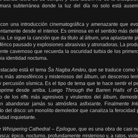
ara subterránea donde la luz del día no solo está ausent
con una introducción cinematográfica y amenazante que evoc
entamente desde el interior. Es ominosa en el sentido más del
a. Le sigue la canción que da título al álbum, una aplastante
férico pausado y explosiones abrasivas y atronadoras. La produ
nte cavernoso que recuerda la oscuridad turbia de los primer
pia identidad nocturna.
estacado está el tema
Ša Nagba Amāru
, que se traduce como '
 más atmosféricos y misteriosos del álbum, un descenso lento
percusión sísmica. Es el tipo de tema que te hace sentir el p
 oprime desde arriba. Luego
Through the Barren Halls of G
o de los riffs más agresivos y virulentos del álbum, demos
in abandonar jamás su atmósfera asfixiante. Finalmente
Int
del disco: un monolito demoledor que canaliza la ferocidad p
lidad inquietante.
 Whispering Cathedral – Epilogue
, que es una obra de casi 
sca: épico, nocturno, profundamente misterioso y, a ratos, vio