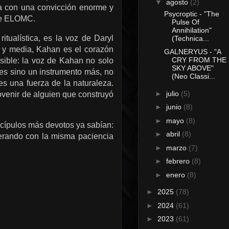
▼
agosto
(2)
da con una convicción enorme y
Psycroptic - "The
de ELOMC.
Pulse Of
Annihilation"
tualística, es la voz de Daryl
(Technica...
 y media, Kahan es el corazón
GALNERYUS - "A
CRY FROM THE
ible: la voz de Kahan no solo
SKY ABOVE"
es sino un instrumento más, no
(Neo Classi...
es una fuerza de la naturaleza.
►
julio
(5)
ovenir de alguien que construyó
►
junio
(8)
►
mayo
(8)
scípulos más devotos ya sabían:
►
abril
(8)
perando con la misma paciencia
►
marzo
(7)
►
febrero
(8)
►
enero
(8)
►
2025
(78)
►
2024
(61)
►
2023
(61)