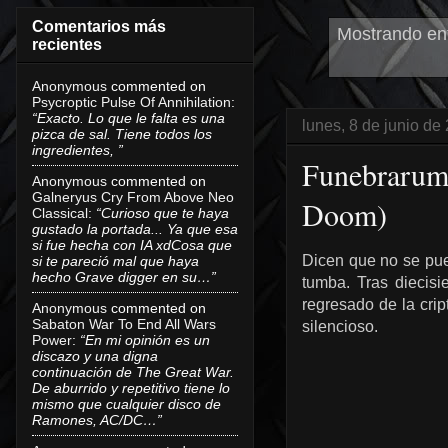
Comentarios más
Mostrando ent
recientes
Anonymous
commented on
Psycroptic Pulse Of Annihilation
:
“Exacto. Lo que le falta es una
lunes, 8 de junio de
pizca de sal. Tiene todos los
ingredientes, ”
Funebrarum 
Anonymous
commented on
Galneryus Cry From Above Neo
Doom)
Classical
:
“Curioso que te haya
gustado la portada... Ya que esa
si fue hecha con IA xdCosa que
Dicen que no se pue
si te pareció mal que haya
hecho Grave digger en su…”
tumba. Tras diecis
regresado de la cri
Anonymous
commented on
Sabaton War To End All Wars
silencioso.
Power
:
“En mi opinión es un
discazo y una digna
continuación de The Great War.
De aburrido y repetitivo tiene lo
mismo que cualquier disco de
Ramones, AC/DC…”