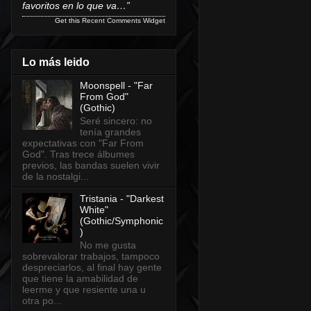
favoritos en lo que va…”
Get this
Recent Comments Widget
Lo más leido
Moonspell - "Far
From God"
(Gothic)
Seré sincero: no
tenía grandes
expectativas con "Far From
God". Tras trece álbumes
previos, las bandas suelen vivir
de la nostalgi...
Tristania - "Darkest
White"
(Gothic/Symphonic
)
No me gusta
sobrevalorar trabajos, tampoco
despreciarlos, al final hay gente
que tiene la amabilidad de
leerme y que resiente una u
otra po...