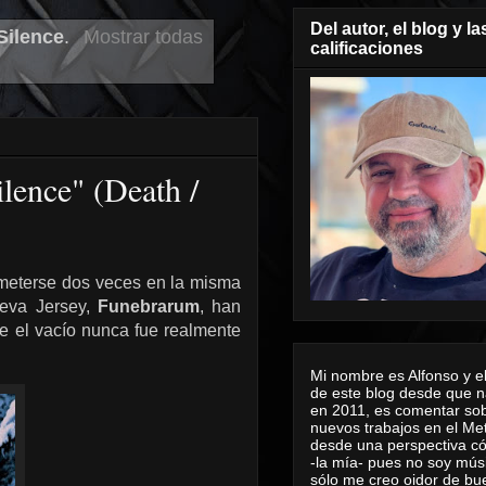
Del autor, el blog y la
Silence
.
Mostrar todas
calificaciones
lence" (Death /
 meterse dos veces en la misma
ueva Jersey,
Funebrarum
, han
e el vacío nunca fue realmente
Mi nombre es Alfonso y el
de este blog desde que n
en 2011, es comentar sob
nuevos trabajos en el Me
desde una perspectiva 
-la mía- pues no soy mús
sólo me creo oidor de bu