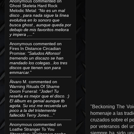
Anonymous
commented on
Ghost Skeleta Hard Rock
Melodic Metal
:
“No es un mal
disco , para nada sigue la línea
evolutiva en lo sonoro que
busca ghost , aunque queda por
debajo de mis favoritos meliora
y impera ,…”
Anonymous
commented on
Fires In Distance Circadian
Promise
:
“Saludos Alfonso!
tremendo un discazo se han
mandado los colegas...los tres
discos que tienen son para
emmarcar.”
Álvaro M.
commented on
Warning Rituals Of Shame
Doom Funeral
:
“Joder! Tu
reseña es mejor que el disco. :)
El álbum es genial aunque tb
agota. Su voz me recuerda un
"Beckoning The Void
poco a la del tristemente
homenaje a las tradi
fallecido Terry Jones…”
cruzados sobre el pe
Anonymous
commented on
por veteranos del u
Loathe Stranger To You
siempre ha sido un
Alternative
:
“Galneryus acaba