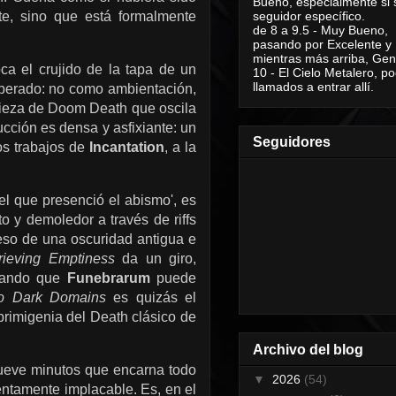
Bueno, especialmente si 
e, sino que está formalmente
seguidor específico.
de 8 a 9.5 - Muy Bueno,
pasando por Excelente y
mientras más arriba, Geni
a el crujido de la tapa de un
10 - El Cielo Metalero, po
llamados a entrar allí.
iberado: no como ambientación,
 pieza de Doom Death que oscila
cción es densa y asfixiante: un
Seguidores
os trabajos de
Incantation
, a la
el que presenció el abismo', es
 y demoledor a través de riffs
eso de una oscuridad antigua e
rieving Emptiness
da un giro,
trando que
Funebrarum
puede
o Dark Domains
es quizás el
rimigenia del Death clásico de
Archivo del blog
nueve minutos que encarna todo
▼
2026
(54)
lentamente implacable. Es, en el