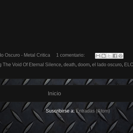
o Oscuro - Metal Critica
1 comentario:
 The Void Of Eternal Silence
,
death
,
doom
,
el lado oscuro
,
EL
Inicio
Suscribirse a:
Entradas (Atom)