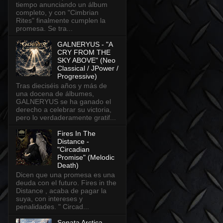
tiempo anunciando un álbum
completo, y con "Cimbrian
Rites" finalmente cumplen la
promesa. Se tra...
GALNERYUS - "A
CRY FROM THE
SKY ABOVE" (Neo
Classical / JPower /
Progressive)
Tras dieciséis años y más de
una docena de álbumes,
GALNERYUS se ha ganado el
derecho a celebrar su victoria,
pero lo verdaderamente gratif...
Fires In The
Distance -
"Circadian
Promise" (Melodic
Death)
Dicen que una promesa es una
deuda con el futuro. Fires in the
Distance , acaba de pagar la
suya, con intereses y
penalidades. " Circad...
Sonata Arctica -