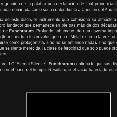
 y genuino de la palabra una declaración de final pronuncia
 quedar nominada como seria contendiente a Canción del Año 
a de este disco, el instrumento que cohesiona su atmósfera ri
ro fundador que permanece en pie tras más de dos décadas
te de
Funebrarum.
Profundo, inhumano, de una caverna impos
(le recuerdo a los novatos que en el Metal extremo la voz no 
birse como protagonista, sino no se entiende nada), sino que 
e se siente merecida, la clase de ferocidad que solo puede pr
ero.
Void Of Eternal Silence",
Funebrarum
confirma lo que sus di
za con el paso del tiempo. Resulta que el vacío ha estado es