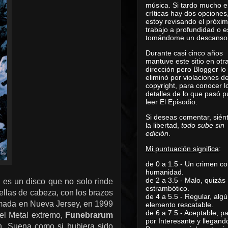
música. Si tardo mucho e
críticas hay dos opciones
estoy revisando el próxi
trabajo a profundidad o e
tomándome un descanso
Durante casi cinco años
mantuve este sitio en otr
dirección pero Blogger lo
eliminó por violaciones d
copyright, para conocer l
detalles de lo que pasó 
leer
El Episodio
.
Si deseas comentar, sién
la libertad,
todo sube sin
edición
.
Mi puntuación significa
:
de 0 a 1.5 - Un crimen co
humanidad.
de 2 a 3.5 - Malo, quizás
 es un disco que no solo rinde
estrambótico.
ellas de cabeza, con los brazos
de 4 a 5.5 - Regular, alg
ormada en Nueva Jersey, en 1999
elemento rescatable.
de 6 a 7.5 - Aceptable, 
el Metal extremo,
Funebrarum
por Interesante y llegand
n. Suena como si hubiera sido