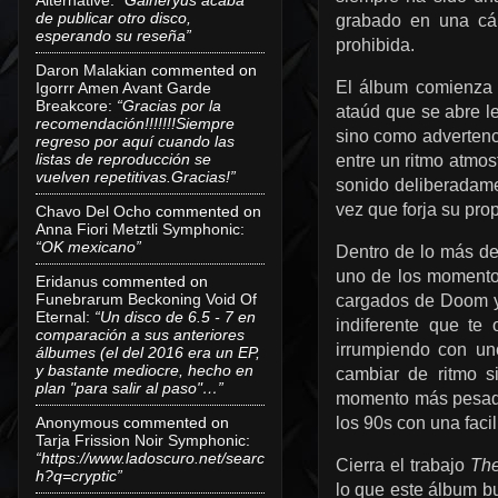
de publicar otro disco,
grabado en una cám
esperando su reseña”
prohibida.
Daron Malakian
commented on
El álbum comienza 
Igorrr Amen Avant Garde
Breakcore
:
“Gracias por la
ataúd que se abre l
recomendación!!!!!!!Siempre
sino como advertenci
regreso por aquí cuando las
listas de reproducción se
entre un ritmo atmos
vuelven repetitivas.Gracias!”
sonido deliberadame
vez que forja su pro
Chavo Del Ocho
commented on
Anna Fiori Metztli Symphonic
:
“OK mexicano”
Dentro de lo más d
uno de los momentos
Eridanus
commented on
Funebrarum Beckoning Void Of
cargados de Doom y 
Eternal
:
“Un disco de 6.5 - 7 en
indiferente que te
comparación a sus anteriores
irrumpiendo con un
álbumes (el del 2016 era un EP,
y bastante mediocre, hecho en
cambiar de ritmo s
plan "para salir al paso"…”
momento más pesado 
los 90s con una faci
Anonymous
commented on
Tarja Frission Noir Symphonic
:
“https://www.ladoscuro.net/searc
Cierra el trabajo
The
h?q=cryptic”
lo que este álbum bu