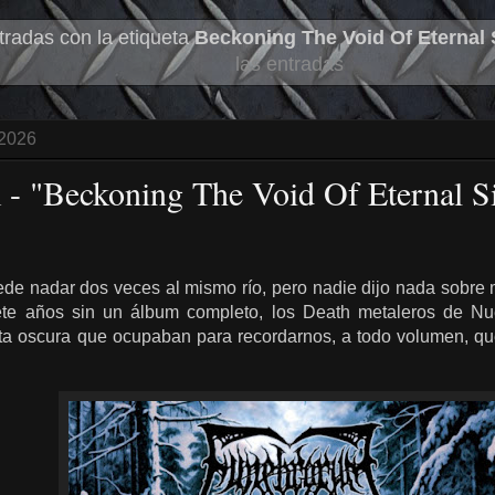
radas con la etiqueta
Beckoning The Void Of Eternal 
las entradas
 2026
- "Beckoning The Void Of Eternal Si
de nadar dos veces al mismo río, pero nadie dijo nada sobre
iete años sin un álbum completo, los Death metaleros de N
pta oscura que ocupaban para recordarnos, a todo volumen, qu