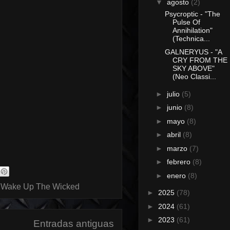
▼
agosto
(2)
Psycroptic - "The
Pulse Of
Annihilation"
(Technica...
GALNERYUS - "A
CRY FROM THE
SKY ABOVE"
(Neo Classi...
►
julio
(5)
►
junio
(8)
►
mayo
(8)
►
abril
(8)
►
marzo
(7)
►
febrero
(8)
►
enero
(8)
,
Wake Up The Wicked
►
2025
(78)
►
2024
(61)
►
2023
(61)
Entradas antiguas