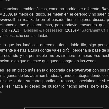
sus canciones emblemáticas, como no podría ser diferente,
Ble
y
1589
, la mejor del disco, se meten en el cerebro y no salen 
werwolf
ha realizado en el pasado, tiene mejores discos,
cillamente me gustaron más, pero todavía encuentro que "
ight"
(2013),
"Blessed & Possessed"
(2015) y
"Sacrament Of T
y los escucho con asiduidad.
e lo que los fanáticos queremos tiene doble filo, sigo pens
almente a estas alturas donde ya es difícil perder a la base de s
ha ocurrido y es permisible- no es siempre lo mejor. Eso he
ención, algo que muestre que queda sangre en las venas.
d" es un disco más en la discografía de
Powerwolf
con sus m
n algunos de los aquí nombrados: grandes trabajos donde cos
rir que le den su correspondiente repaso, especialmente si 
e les nazca el deseo de buscar lo hecho antes, pero este,
h.