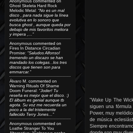
Anonymous
commented on
Ghost Skeleta Hard Rock
Melodic Metal
:
“No es un mal
disco , para nada sigue la línea
evolutiva en lo sonoro que
busca ghost , aunque queda por
debajo de mis favoritos meliora
y impera ,…”
Anonymous
commented on
Fires In Distance Circadian
Promise
:
“Saludos Alfonso!
tremendo un discazo se han
mandado los colegas...los tres
discos que tienen son para
emmarcar.”
Álvaro M.
commented on
Warning Rituals Of Shame
Doom Funeral
:
“Joder! Tu
reseña es mejor que el disco. :)
"Wake Up The Wicke
El álbum es genial aunque tb
agota. Su voz me recuerda un
siguen una fórmula
poco a la del tristemente
Power, muy melódico
fallecido Terry Jones…”
de música eclesiásti
Anonymous
commented on
Siempre encontramos 
Loathe Stranger To You
donde son muy diver
Alternative
:
“Galneryus acaba