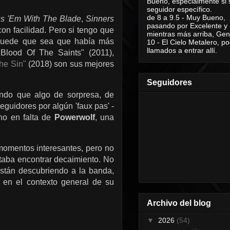
Bueno, especialmente si 
seguidor específico.
de 8 a 9.5 - Muy Bueno,
ss 'Em With The Blade
,
Sinners
pasando por Excelente y
con facilidad. Pero si tengo que
mientras más arriba, Geni
 puede que sea que había más
10 - El Cielo Metalero, po
llamados a entrar allí.
Blood Of The Saints" (2011),
he Sin"
(2018) son sus mejores
Seguidores
ando que algo de sorpresa, de
eguidores por algún 'faux pas' -
cho en falta de
Powerwolf
, una
omentos interesantes, pero no
taba encontrar decaimiento. No
están descubriendo a la banda,
 en el contexto general de su
Archivo del blog
▼
2026
(54)