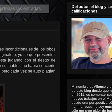
Del autor, el blog y la
r todas las entradas
calificaciones
es incondicionales de los lobos
iginales), yo se que presientes
stá jugando con el riesgo de
escuchables, no habrá concierto
 pero cada vez se auto plagian
Mi nombre es Alfonso y el
de este blog desde que n
en 2011, es comentar sob
nuevos trabajos en el Me
desde una perspectiva 
-la mía- pues no soy mús
sólo me creo oidor de bu