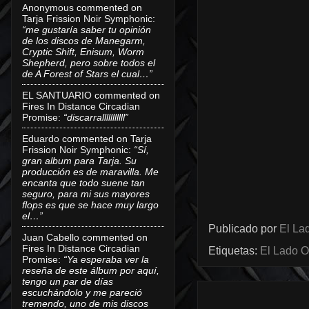
Anonymous
commented on
Tarja Frission Noir Symphonic
:
“me gustaría saber tu opinión
de los discos de Manegarm,
Cryptic Shift, Enisum, Worm
Shepherd, pero sobre todos el
de A Forest of Stars el cual…”
EL SANTUARIO
commented on
Fires In Distance Circadian
Promise
:
“discarralllllllllll”
Eduardo
commented on
Tarja
Frission Noir Symphonic
:
“Sí,
gran album para Tarja. Su
producción es de maravilla. Me
encanta que todo suene tan
seguro, para mi sus mayores
flops es que se hace muy largo
el…”
Publicado por
El Lad
Juan Cabello
commented on
Fires In Distance Circadian
Etiquetas:
El Lado O
Promise
:
“Ya esperaba ver la
reseña de este álbum por aquí,
tengo un par de días
escuchándolo y me pareció
tremendo, uno de mis discos