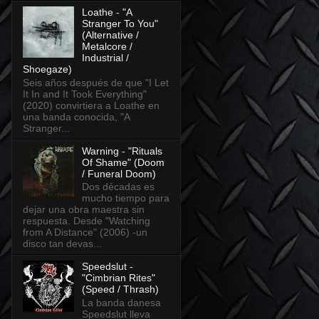
Loathe - "A
Stranger To You"
(Alternative /
Metalcore /
Industrial /
Shoegaze)
Seis años después de que "I Let
It In and It Took Everything"
(2020) convirtiera a Loathe en
una banda conocida, "A
Stranger...
Warning - "Rituals
Of Shame" (Doom
/ Funeral Doom)
Dos décadas es
mucho tiempo para
dejar una obra maestra sin
respuesta. Desde "Watching
from A Distance" (2006) -un
disco tan devas...
Speedslut -
"Cimbrian Rites"
(Speed / Thrash)
La banda danesa
Speedslut lleva