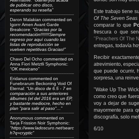
de publicar otro disco,
esperando su reseña”
Este trabajo tiene 
Of The Seven Seas
Daron Malakian
commented on
Igorrr Amen Avant Garde
comparar lo que
Po
Breakcore
:
“Gracias por la
frescura o que sen
recomendación!!!!!!!Siempre
"Preachers Of The N
regreso por aquí cuando las
listas de reproducción se
entregas, todavía ho
vuelven repetitivas.Gracias!”
Recibir exactament
Chavo Del Ocho
commented on
atrevimiento, especi
Anna Fiori Metztli Symphonic
:
“OK mexicano”
que puede ocurrir, 
sorpresa, una reinv
Eridanus
commented on
Funebrarum Beckoning Void Of
Eternal
:
“Un disco de 6.5 - 7 en
"Wake Up The Wicke
comparación a sus anteriores
como creo que fuero
álbumes (el del 2016 era un EP,
voy a dejar de suge
y bastante mediocre, hecho en
plan "para salir al paso"…”
mayormente para qu
discografía, solo me
Anonymous
commented on
Tarja Frission Noir Symphonic
:
“https://www.ladoscuro.net/searc
6/10
h?q=cryptic”