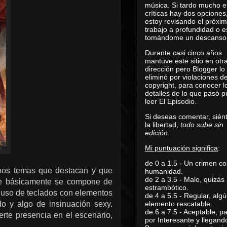
música. Si tardo mucho e
críticas hay dos opciones
estoy revisando el próxi
trabajo a profundidad o e
tomándome un descanso
Durante casi cinco años
mantuve este sitio en otr
dirección pero Blogger lo
eliminó por violaciones d
copyright, para conocer l
detalles de lo que pasó 
leer
El Episodio
.
Si deseas comentar, sién
la libertad,
todo sube sin
edición
.
Mi puntuación significa
:
de 0 a 1.5 - Un crimen co
nos temas que destacan y que
humanidad.
de 2 a 3.5 - Malo, quizás
que básicamente se compone de
estrambótico.
 uso de teclados con elementos
de 4 a 5.5 - Regular, alg
odo y algo de insinuación sexy.
elemento rescatable.
de 6 a 7.5 - Aceptable, 
erte presencia en el escenario,
por Interesante y llegand