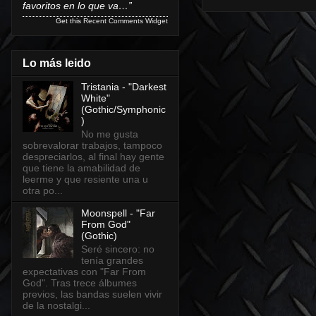
favoritos en lo que va…”
Get this
Recent Comments Widget
Lo más leido
Tristania - "Darkest
White"
(Gothic/Symphonic
)
No me gusta
sobrevalorar trabajos, tampoco
despreciarlos, al final hay gente
que tiene la amabilidad de
leerme y que resiente una u
otra po...
Moonspell - "Far
From God"
(Gothic)
Seré sincero: no
tenía grandes
expectativas con "Far From
God". Tras trece álbumes
previos, las bandas suelen vivir
de la nostalgi...