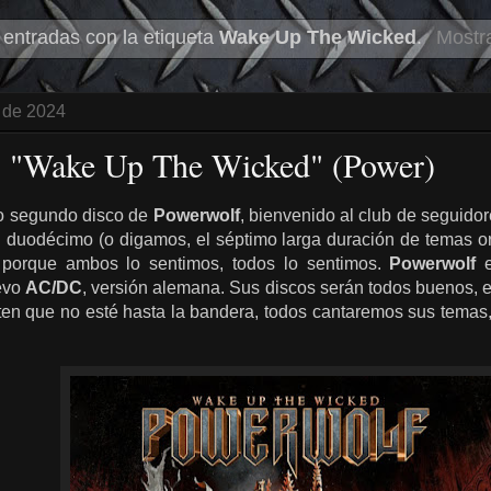
entradas con la etiqueta
Wake Up The Wicked
.
Mostra
e de 2024
- "Wake Up The Wicked" (Power)
r o segundo disco de
Powerwolf
, bienvenido al club de seguidor
tu duodécimo (o digamos, el séptimo larga duración de temas or
 porque ambos lo sentimos, todos lo sentimos.
Powerwolf
e
uevo
AC/DC
, versión alemana. Sus discos serán todos buenos, 
ten que no esté hasta la bandera, todos cantaremos sus temas,