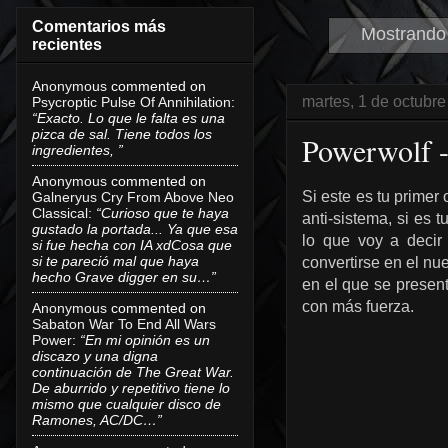
Comentarios más
Mostrando 
recientes
Anonymous
commented on
martes, 1 de octubr
Psycroptic Pulse Of Annihilation
:
“Exacto. Lo que le falta es una
pizca de sal. Tiene todos los
Powerwolf 
ingredientes, ”
Anonymous
commented on
Si este es tu prime
Galneryus Cry From Above Neo
Classical
:
“Curioso que te haya
anti-sistema, si es 
gustado la portada... Ya que esa
lo que voy a decir
si fue hecha con IA xdCosa que
si te pareció mal que haya
convertirse en el n
hecho Grave digger en su…”
en el que se presen
con más fuerza.
Anonymous
commented on
Sabaton War To End All Wars
Power
:
“En mi opinión es un
discazo y una digna
continuación de The Great War.
De aburrido y repetitivo tiene lo
mismo que cualquier disco de
Ramones, AC/DC…”