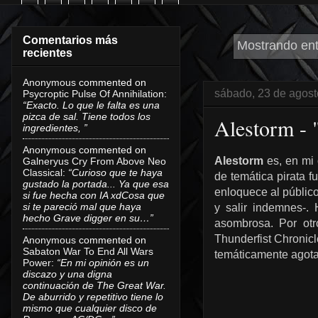
Comentarios más
Mostrando ent
recientes
Anonymous
commented on
sábado, 23 de agost
Psycroptic Pulse Of Annihilation
:
“Exacto. Lo que le falta es una
pizca de sal. Tiene todos los
Alestorm - 
ingredientes, ”
Anonymous
commented on
Alestorm
es, en mi 
Galneryus Cry From Above Neo
Classical
:
“Curioso que te haya
de temática pirata f
gustado la portada... Ya que esa
enloquece al público
si fue hecha con IA xdCosa que
si te pareció mal que haya
y salir indemnes-.
hecho Grave digger en su…”
asombrosa. Por otr
Thunderfist Chronicl
Anonymous
commented on
Sabaton War To End All Wars
temáticamente agota
Power
:
“En mi opinión es un
discazo y una digna
continuación de The Great War.
De aburrido y repetitivo tiene lo
mismo que cualquier disco de