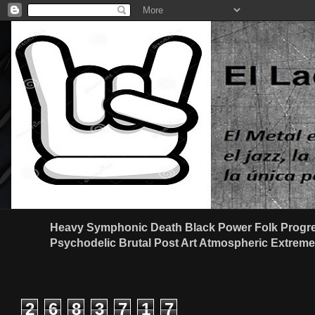
Heavy Symphonic Death Black Power Folk Progre
Psychodelic Brutal Post Art Atmospheric Extreme G
2
6
8
3
7
1
7