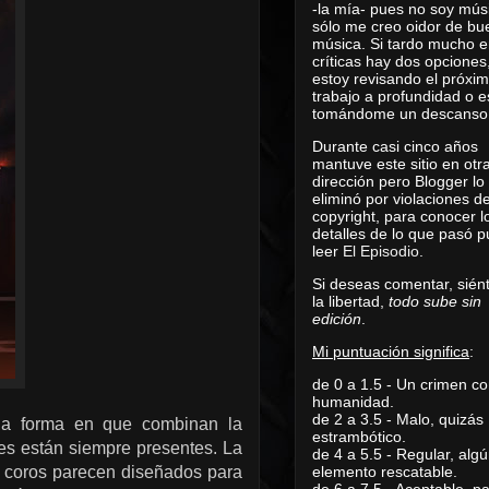
-la mía- pues no soy mús
sólo me creo oidor de bu
música. Si tardo mucho e
críticas hay dos opciones
estoy revisando el próxi
trabajo a profundidad o e
tomándome un descanso
Durante casi cinco años
mantuve este sitio en otr
dirección pero Blogger lo
eliminó por violaciones d
copyright, para conocer l
detalles de lo que pasó 
leer
El Episodio
.
Si deseas comentar, sién
la libertad,
todo sube sin
edición
.
Mi puntuación significa
:
de 0 a 1.5 - Un crimen co
humanidad.
de 2 a 3.5 - Malo, quizás
la forma en que combinan la
estrambótico.
bles están siempre presentes. La
de 4 a 5.5 - Regular, alg
os coros parecen diseñados para
elemento rescatable.
de 6 a 7.5 - Aceptable, 