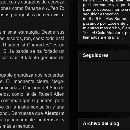
 caóticos y cargados de cerveza
por Interesante y llegand
nciones como
Banana
o
Killed To
Bueno, especialmente si 
seguidor específico.
hs por igual. A primera vista,
de 8 a 9.5 - Muy Bueno,
pasando por Excelente y
mientras más arriba, Geni
 misma estrategia. Desde sus
10 - El Cielo Metalero, po
llamados a entrar allí.
s, tesoros, ron, caos: todo está
 Thunderfist Chronicles" es un
. Sí, la banda se ha forjado un
Seguidores
 socavar el talento genuino de
nnegable grandeza nos recuerdan
e. El imponente cierre,
Mega-
 -nominada a Canción del Año de
elos, como la de Rusell Allen
 confirman que si pueden, pero
vo en la instrumentación y una
lcohol. Demuestra que
Alestorm
no genuinamente poderosas y
Archivo del blog
os más a menudo.