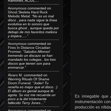
Ramones, AC/DC…”
Anonymous
commented on
Ghost Skeleta Hard Rock
Melodic Metal
:
“No es un mal
disco , para nada sigue la línea
evolutiva en lo sonoro que
busca ghost , aunque queda por
debajo de mis favoritos meliora
y impera ,…”
Anonymous
commented on
Fires In Distance Circadian
Promise
:
“Saludos Alfonso!
tremendo un discazo se han
mandado los colegas...los tres
discos que tienen son para
emmarcar.”
Álvaro M.
commented on
Warning Rituals Of Shame
Doom Funeral
:
“Joder! Tu
reseña es mejor que el disco. :)
El álbum es genial aunque tb
agota. Su voz me recuerda un
Es innegable que
poco a la del tristemente
instrumentación con 
fallecido Terry Jones…”
producción es nítid
Anonymous
commented on