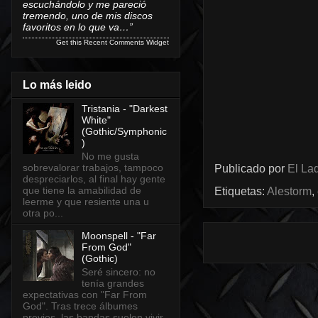
escuchándolo y me pareció
tremendo, uno de mis discos
favoritos en lo que va…”
Get this
Recent Comments Widget
Lo más leido
Tristania - "Darkest
White"
(Gothic/Symphonic
)
No me gusta
sobrevalorar trabajos, tampoco
Publicado por
El Lad
despreciarlos, al final hay gente
que tiene la amabilidad de
Etiquetas:
Alestorm
,
leerme y que resiente una u
otra po...
Moonspell - "Far
From God"
(Gothic)
Seré sincero: no
tenía grandes
expectativas con "Far From
God". Tras trece álbumes
previos, las bandas suelen vivir