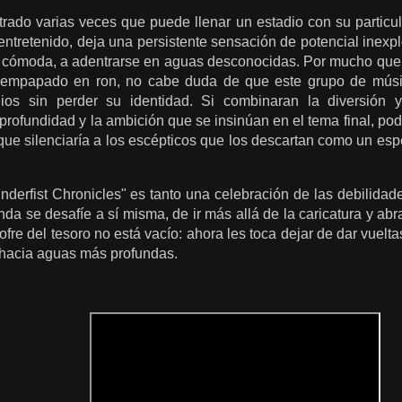
ado varias veces que puede llenar un estadio con su particula
 entretenido, deja una persistente sensación de potencial inex
cómoda, a adentrarse en aguas desconocidas. Por mucho que 
 empapado en ron, no cabe duda de que este grupo de músic
lios sin perder su identidad. Si combinaran la diversión
a profundidad y la ambición que se insinúan en el tema final, p
 que silenciaría a los escépticos que los descartan como un es
derfist Chronicles" es tanto una celebración de las debilidad
da se desafíe a sí misma, de ir más allá de la caricatura y ab
fre del tesoro no está vacío: ahora les toca dejar de dar vuelt
r hacia aguas más profundas.