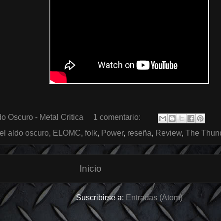
o Oscuro - Metal Critica
1 comentario:
el aldo oscuro
,
ELOMC
,
folk
,
Power
,
reseña
,
Review
,
The Thund
Inicio
Suscribirse a:
Entradas (Atom)