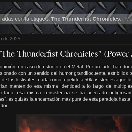
radas con la etiqueta
The Thunderfist Chronicles
.
Mo
o de 2025
"The Thunderfist Chronicles" (Power 
opinión, un caso de estudio en el Metal. Por un lado, han do
usionado con un sentido del humor grandilocuente, estribillos
 de los festivales -nada como repetirle a 50k asistentes aquello
 Han mantenido esa misma identidad a lo largo de múltiple
o lado, esa misma consistencia se ha acercado peligrosame
es", es quizás la encarnación más pura de esta paradoja hasta 
dor.