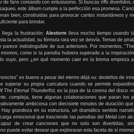
r de fans coreando con entusiasmo. Si buscas riffs divertidos,
 saqueo, este álbum cumple a la perfección esa promesa. Ca
nan bien, construidas para provocar cantos instantáneos y mos
ficiente para brindar.
llega la frustración:
Alestorm
lleva mucho tiempo usando la
sta la actualidad, su fórmula rara vez se desvía. Temas de pirata
e parece indistinguible de sus anteriores. Por momentos, "The
 mismos, como si la parodia hubiera superado a la inspiración
solo suyo, pero ¿en qué momento caer en la broma empieza a
ronicles" es bueno a pesar del eterno déjà vu: destellos de i
e superar su propia caricatura cuando se permite expandirs
 The Eternal Thunderfist
, es la joya de la corona del disco
nte, compleja, tiene algunas colaboraciones que paran los p
reativamente ambiciosa con diecisiete minutos de duración que
. Hay grandeza en su estructura, un dramático sentido narrati
carga emocional que trasciende las parodias del Metal con a
capaz de crear canciones que no solo son divertidas, si
o puede evitar desear que exploraran esta faceta de sí mism