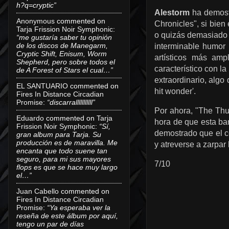
h?q=cryptic”
Alestorm
ha demostr
Anonymous
commented on
Chronicles", si bien
Tarja Frission Noir Symphonic
:
o quizás demasiado 
“me gustaría saber tu opinión
de los discos de Manegarm,
interminable humor
Cryptic Shift, Enisum, Worm
artísticos más amp
Shepherd, pero sobre todos el
característico con l
de A Forest of Stars el cual…”
extraordinario, algo
EL SANTUARIO
commented on
hit wonder'.
Fires In Distance Circadian
Promise
:
“discarralllllllllll”
Por ahora, "The Thun
Eduardo
commented on
Tarja
hora de que esta ban
Frission Noir Symphonic
:
“Sí,
demostrado que el co
gran album para Tarja. Su
producción es de maravilla. Me
y atreverse a zarpa
encanta que todo suene tan
seguro, para mi sus mayores
7/10
flops es que se hace muy largo
el…”
Juan Cabello
commented on
Fires In Distance Circadian
Promise
:
“Ya esperaba ver la
reseña de este álbum por aquí,
tengo un par de días