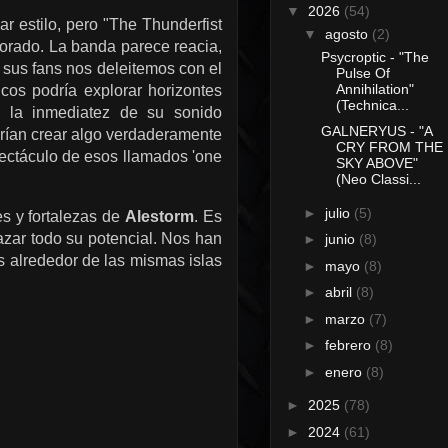
▼
2026
(54)
r estilo, pero "The Thunderfist
▼
agosto
(2)
plorado. La banda parece reacia,
Psycroptic - "The
sus fans nos deleitemos con el
Pulse Of
Annihilation"
os podría explorar horizontes
(Technica...
 y la inmediatez de su sonido
GALNERYUS - "A
odrían crear algo verdaderamente
CRY FROM THE
pectáculo de esos llamados 'one
SKY ABOVE"
(Neo Classi...
►
julio
(5)
es y fortalezas de
Alestorm
. Es
razar todo su potencial. Nos han
►
junio
(8)
as alrededor de las mismas islas
►
mayo
(8)
►
abril
(8)
►
marzo
(7)
►
febrero
(8)
►
enero
(8)
►
2025
(78)
►
2024
(61)