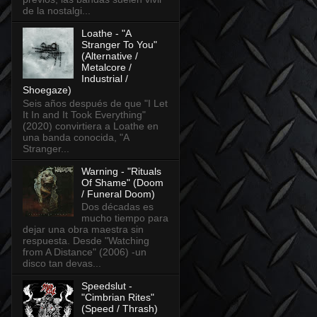
de la nostalgi...
Loathe - "A
Stranger To You"
(Alternative /
Metalcore /
Industrial /
Shoegaze)
Seis años después de que "I Let
It In and It Took Everything"
(2020) convirtiera a Loathe en
una banda conocida, "A
Stranger...
Warning - "Rituals
Of Shame" (Doom
/ Funeral Doom)
Dos décadas es
mucho tiempo para
dejar una obra maestra sin
respuesta. Desde "Watching
from A Distance" (2006) -un
disco tan devas...
Speedslut -
"Cimbrian Rites"
(Speed / Thrash)