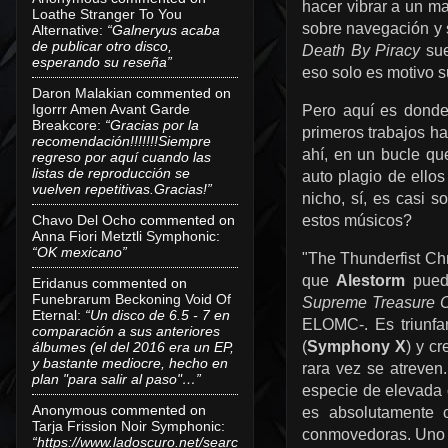
hacer vibrar a un ma
Loathe Stranger To You
sobre navegación y
Alternative
:
“Galneryus acaba
de publicar otro disco,
Death By Piracy
sue
esperando su reseña”
eso solo es motivo su
Daron Malakian
commented on
Igorrr Amen Avant Garde
Pero aquí es donde 
Breakcore
:
“Gracias por la
primeros trabajos ha
recomendación!!!!!!!Siempre
ahí, en un bucle qu
regreso por aquí cuando las
listas de reproducción se
auto plagio de ellos
vuelven repetitivas.Gracias!”
nicho, sí, es casi 
estos músicos?
Chavo Del Ocho
commented on
Anna Fiori Metztli Symphonic
:
“OK mexicano”
"The Thunderfist Ch
que
Alestorm
pued
Eridanus
commented on
Funebrarum Beckoning Void Of
Supreme Treasure Of
Eternal
:
“Un disco de 6.5 - 7 en
ELOMC-. Es triunfa
comparación a sus anteriores
(
Symphony X
) y c
álbumes (el del 2016 era un EP,
y bastante mediocre, hecho en
rara vez se atreven
plan "para salir al paso"…”
especie de elevada 
Anonymous
commented on
es absolutamente 
Tarja Frission Noir Symphonic
:
conmovedoras. Uno n
“https://www.ladoscuro.net/searc