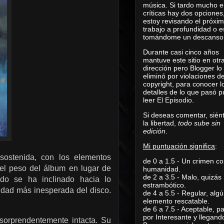
música. Si tardo mucho e
críticas hay dos opciones
estoy revisando el próxi
trabajo a profundidad o e
tomándome un descanso
Durante casi cinco años
mantuve este sitio en otr
dirección pero Blogger lo
eliminó por violaciones d
copyright, para conocer l
detalles de lo que pasó 
leer
El Episodio
.
Si deseas comentar, sién
la libertad,
todo sube sin
edición
.
Mi puntuación significa
:
sostenida, con los elementos
de 0 a 1.5 - Un crimen co
 el peso del álbum en lugar de
humanidad.
de 2 a 3.5 - Malo, quizás
udo se ha inclinado hacia lo
estrambótico.
lidad más inesperada del disco.
de 4 a 5.5 - Regular, alg
elemento rescatable.
de 6 a 7.5 - Aceptable, 
por Interesante y llegand
orprendentemente intacta. Su