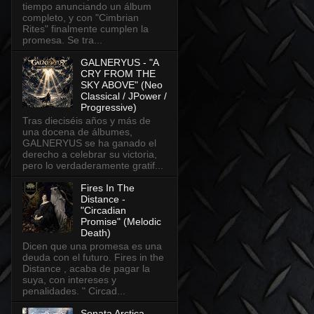
tiempo anunciando un álbum
completo, y con "Cimbrian
Rites" finalmente cumplen la
promesa. Se tra...
GALNERYUS - "A
CRY FROM THE
SKY ABOVE" (Neo
Classical / JPower /
Progressive)
Tras dieciséis años y más de
una docena de álbumes,
GALNERYUS se ha ganado el
derecho a celebrar su victoria,
pero lo verdaderamente gratif...
Fires In The
Distance -
"Circadian
Promise" (Melodic
Death)
Dicen que una promesa es una
deuda con el futuro. Fires in the
Distance , acaba de pagar la
suya, con intereses y
penalidades. " Circad...
Sonata Arctica -