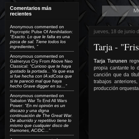
Comentarios más
Mo
recientes
Anonymous
commented on
jueves, 18 de junio 
Psycroptic Pulse Of Annihilation
:
“Exacto. Lo que le falta es una
pizca de sal. Tiene todos los
Tarja - "Fr
ingredientes, ”
Anonymous
commented on
Tarja Turunen
regr
Galneryus Cry From Above Neo
Classical
:
“Curioso que te haya
propia cantante lo 
gustado la portada... Ya que esa
canción que da títu
si fue hecha con IA xdCosa que
si te pareció mal que haya
trabajos anteriore
hecho Grave digger en su…”
producción orquesta
Anonymous
commented on
Sabaton War To End All Wars
Power
:
“En mi opinión es un
discazo y una digna
continuación de The Great War.
De aburrido y repetitivo tiene lo
mismo que cualquier disco de
Ramones, AC/DC…”