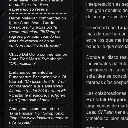
interpretación es s
de publicar otro disco,
esperando su reseña”
con gran dominio de 
de una que vive de 
Daron Malakian
commented on
Igorrr Amen Avant Garde
Breakcore
:
“Gracias por la
Es verdad que
Tarj
recomendación!!!!!!!Siempre
más de que ha const
regreso por aquí cuando las
entre los que me in
listas de reproducción se
vuelven repetitivas.Gracias!”
banda, lo que dice t
Chavo Del Ocho
commented on
Donde el disco res
Anna Fiori Metztli Symphonic
:
individuales potent
“OK mexicano”
canciones en sí no
Eridanus
commented on
sola idea se consoli
Funebrarum Beckoning Void Of
Eternal
:
“Un disco de 6.5 - 7 en
tarareas días despu
comparación a sus anteriores
álbumes (el del 2016 era un EP,
Las colaboraciones 
y bastante mediocre, hecho en
Hot Chili Peppers
plan "para salir al paso"…”
argumentos de marke
Anonymous
commented on
Leap Of Faith
tiene 
Tarja Frission Noir Symphonic
:
“https://www.ladoscuro.net/searc
y melódico, bien ela
h?q=cryptic”