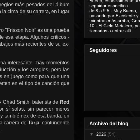
Bueno, especialmente si 
reglos más pesados ​​del álbum
seguidor específico.
de 8 a 9.5 - Muy Bueno,
la cima de su carrera, en lugar
pasando por Excelente y
mientras más arriba, Geni
10 - El Cielo Metalero, po
ero "Frisson Noir" es una prueba
llamados a entrar allí.
e esa etapa. Algunos críticos -
abajos más recientes de su ex-
Seguidores
cha interesante -hay momentos
ucción y los arreglos, pero las
os en juego como para que una
erten en el tipo de canción que
y Chad Smith, baterista de
Red
or sí solas, sin parecer meros
y también ex de esa banda, en
la carrera de
Tarja
, contundente
Archivo del blog
.
▼
2026
(54)