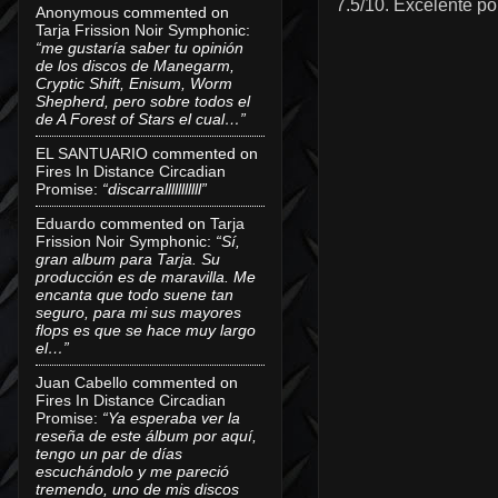
7.5/10. Excelente po
Anonymous
commented on
Tarja Frission Noir Symphonic
:
“me gustaría saber tu opinión
de los discos de Manegarm,
Cryptic Shift, Enisum, Worm
Shepherd, pero sobre todos el
de A Forest of Stars el cual…”
EL SANTUARIO
commented on
Fires In Distance Circadian
Promise
:
“discarralllllllllll”
Eduardo
commented on
Tarja
Frission Noir Symphonic
:
“Sí,
gran album para Tarja. Su
producción es de maravilla. Me
encanta que todo suene tan
seguro, para mi sus mayores
flops es que se hace muy largo
el…”
Juan Cabello
commented on
Fires In Distance Circadian
Promise
:
“Ya esperaba ver la
reseña de este álbum por aquí,
tengo un par de días
escuchándolo y me pareció
tremendo, uno de mis discos