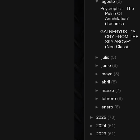
▼
agosto
(2)
Psycroptic - "The
Pulse Of
Annihilation"
(Technica...
GALNERYUS - "A
CRY FROM THE
SKY ABOVE"
(Neo Classi...
►
julio
(5)
►
junio
(8)
►
mayo
(8)
►
abril
(8)
►
marzo
(7)
►
febrero
(8)
►
enero
(8)
►
2025
(78)
►
2024
(61)
►
2023
(61)