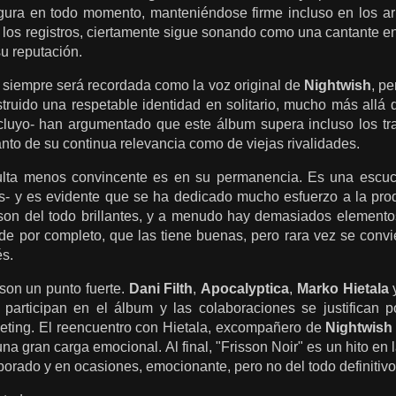
egura en todo momento, manteniéndose firme incluso en los ar
los registros, ciertamente sigue sonando como una cantante en 
su reputación.
a
siempre será recordada como la voz original de
Nightwish
, p
ruido una respetable identidad en solitario, mucho más allá d
cluyo- han argumentado que este álbum supera incluso los tr
anto de su continua relevancia como de viejas rivalidades.
ulta menos convincente es en su permanencia. Es una escu
es- y es evidente que se ha dedicado mucho esfuerzo a la prod
 son del todo brillantes, y a menudo hay demasiados element
de por completo, que las tiene buenas, pero rara vez se convi
és.
son un punto fuerte.
Dani Filth
,
Apocalyptica
,
Marko Hietala
, participan en el álbum y las colaboraciones se justifican p
ting. El reencuentro con Hietala, excompañero de
Nightwish
una gran carga emocional. Al final,
"Frisson Noir" es un hito en 
borado y en ocasiones, emocionante, pero no del todo definitivo