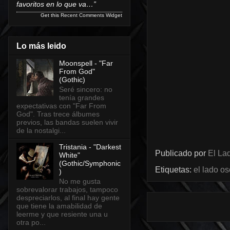
favoritos en lo que va…”
Get this
Recent Comments Widget
Lo más leido
Moonspell - "Far
From God"
(Gothic)
Seré sincero: no
tenía grandes
expectativas con "Far From
God". Tras trece álbumes
previos, las bandas suelen vivir
de la nostalgi...
Tristania - "Darkest
Publicado por
El Lad
White"
(Gothic/Symphonic
Etiquetas:
el lado o
)
No me gusta
sobrevalorar trabajos, tampoco
despreciarlos, al final hay gente
que tiene la amabilidad de
leerme y que resiente una u
otra po...