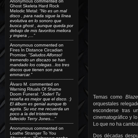
Anonymous
commented on
Ghost Skeleta Hard Rock
Melodic Metal
:
“No es un mal
disco , para nada sigue la línea
evolutiva en lo sonoro que
busca ghost , aunque queda por
debajo de mis favoritos meliora
y impera ,…”
Anonymous
commented on
Fires In Distance Circadian
Promise
:
“Saludos Alfonso!
tremendo un discazo se han
mandado los colegas...los tres
discos que tienen son para
emmarcar.”
Álvaro M.
commented on
Warning Rituals Of Shame
Doom Funeral
:
“Joder! Tu
Temas como
Blaze
reseña es mejor que el disco. :)
orquestales relegad
El álbum es genial aunque tb
agota. Su voz me recuerda un
esconderse tras un
poco a la del tristemente
cinematográfico y lo
fallecido Terry Jones…”
Lo que no ha cambia
Anonymous
commented on
Loathe Stranger To You
Dos décadas despu
Alternative
:
“Galneryus acaba