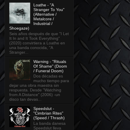
Loathe - "A
Stranger To You"
(Alternative /
Metalcore /
Industrial /
Shoegaze)
Seis años después de que "I Let
It In and It Took Everything"
(2020) convirtiera a Loathe en
una banda conocida, "A
Stranger...
Warning - "Rituals
Of Shame" (Doom
/ Funeral Doom)
Dos décadas es
mucho tiempo para
dejar una obra maestra sin
respuesta. Desde "Watching
from A Distance" (2006) -un
disco tan devas...
Speedslut -
"Cimbrian Rites"
(Speed / Thrash)
La banda danesa
Speedslut lleva