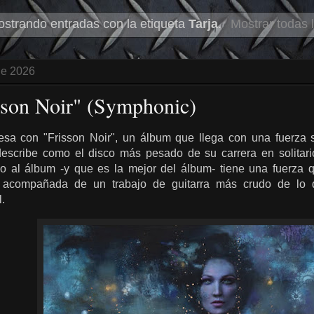
strando entradas con la etiqueta
Tarja
.
Mostrar todas 
de 2026
isson Noir" (Symphonic)
esa con "Frisson Noir", un álbum que llega con una fuerza 
describe como el disco más pesado de su carrera en solitario 
lo al álbum -y que es la mejor del álbum- tiene una fuerza
s, acompañada de un trabajo de guitarra más crudo de lo 
l.