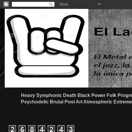
Heavy Symphonic Death Black Power Folk Progre
Psychodelic Brutal Post Art Atmospheric Extreme G
2
6
8
4
2
4
3