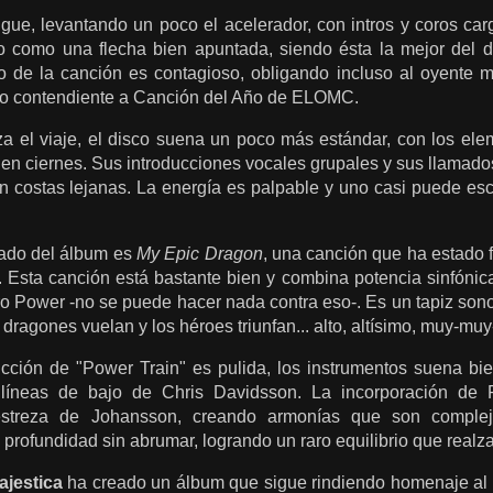
gue, levantando un poco el acelerador, con intros y coros ca
o como una flecha bien apuntada, siendo ésta la mejor del 
o de la canción es contagioso, obligando incluso al oyente má
o contendiente a Canción del Año de ELOMC.
 el viaje, el disco suena un poco más estándar, con los el
n en ciernes. Sus introducciones vocales grupales y sus llama
n costas lejanas. La energía es palpable y uno casi puede esc
ado del álbum es
My Epic Dragon
, una canción que ha estado fi
 Esta canción está bastante bien y combina potencia sinfónica
Euro Power -no se puede hacer nada contra eso-. Es un tapiz son
dragones vuelan y los héroes triunfan... alto, altísimo, muy-muy
cción de "Power Train" es pulida, los instrumentos suena bi
 líneas de bajo de Chris Davidsson. La incorporación de P
streza de Johansson, creando armonías que son comple
profundidad sin abrumar, logrando un raro equilibrio que realz
ajestica
ha creado un álbum que sigue rindiendo homenaje al 