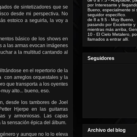
por Interesante y llegand
rgados de sintetizadores que se
Bueno, especialmente si 
disco desde mi perspectiva. No
seguidor específico.
de 8 a 9.5 - Muy Bueno,
s estoico a seguirla, la voy a
pasando por Excelente y
mientras más arriba, Geni
10 - El Cielo Metalero, po
ementos básico de los shows en
llamados a entrar allí.
dos a las armas evocan imágenes
uchar a la multitud cantando al
Seguidores
ltrándose en el repertorio de la
 con arreglos orquestales y la
oro que transporta a los oyentes
-muy alto... bueno, eso.
en, desde los tambores de Joel
etter Hjerpe en las guitarras
jas y armoniosas. Las capas
a la sensación épica del álbum.
Archivo del blog
género y aunque no lo lo eleva