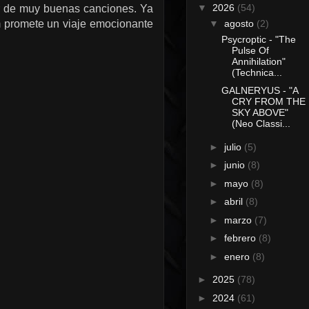
▼
2026
(54)
ar de muy buenas canciones. Ya
m promete un viaje emocionante
▼
agosto
(2)
Psycroptic - "The
Pulse Of
Annihilation"
(Technica...
GALNERYUS - "A
CRY FROM THE
SKY ABOVE"
(Neo Classi...
►
julio
(5)
►
junio
(8)
►
mayo
(8)
►
abril
(8)
►
marzo
(7)
►
febrero
(8)
►
enero
(8)
►
2025
(78)
►
2024
(61)