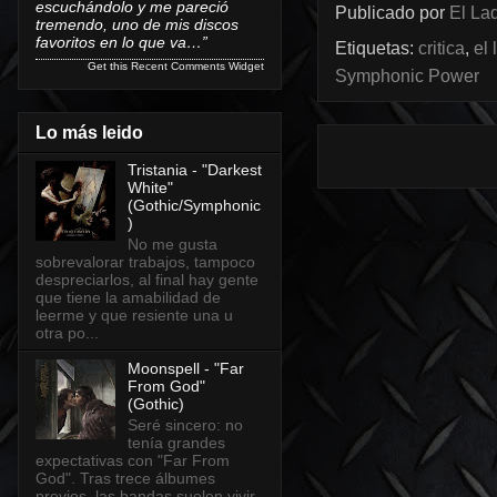
escuchándolo y me pareció
Publicado por
El Lad
tremendo, uno de mis discos
favoritos en lo que va…”
Etiquetas:
critica
,
el
Get this
Recent Comments Widget
Symphonic Power
Lo más leido
Tristania - "Darkest
White"
(Gothic/Symphonic
)
No me gusta
sobrevalorar trabajos, tampoco
despreciarlos, al final hay gente
que tiene la amabilidad de
leerme y que resiente una u
otra po...
Moonspell - "Far
From God"
(Gothic)
Seré sincero: no
tenía grandes
expectativas con "Far From
God". Tras trece álbumes
previos, las bandas suelen vivir