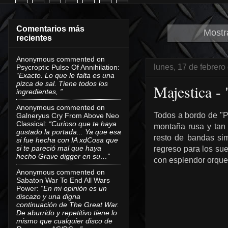
Comentarios más
Mostr
recientes
Anonymous
commented on
lunes, 17 de febrero
Psycroptic Pulse Of Annihilation
:
“Exacto. Lo que le falta es una
pizca de sal. Tiene todos los
Majestica -
ingredientes, ”
Anonymous
commented on
Todos a bordo de "
Galneryus Cry From Above Neo
Classical
:
“Curioso que te haya
montaña rusa y tan
gustado la portada... Ya que esa
resto de bandas si
si fue hecha con IA xdCosa que
si te pareció mal que haya
regreso para los sue
hecho Grave digger en su…”
con esplendor orque
Anonymous
commented on
Sabaton War To End All Wars
Power
:
“En mi opinión es un
discazo y una digna
continuación de The Great War.
De aburrido y repetitivo tiene lo
mismo que cualquier disco de