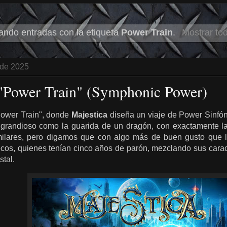
ando entradas con la etiqueta
Power Train
.
Mostrar to
 de 2025
 "Power Train" (Symphonic Power)
Power Train", donde
Majestica
diseña un viaje de Power Sinfó
 grandioso como la guarida de un dragón, con exactamente l
milares, pero digamos que con algo más de buen gusto que 
cos, quienes tenían cinco años de parón, mezclando sus caracte
stal.