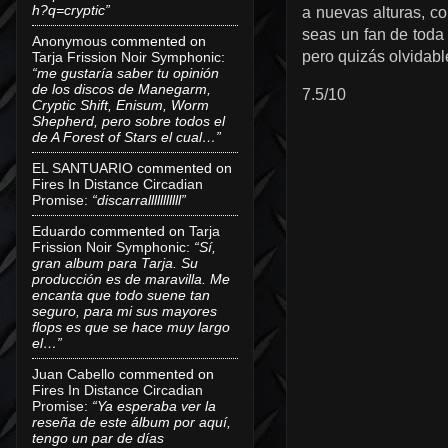
h?q=cryptic”
a nuevas alturas, c
seas un fan de toda
Anonymous
commented on
pero quizás olvidabl
Tarja Frission Noir Symphonic
:
“me gustaría saber tu opinión
de los discos de Manegarm,
7.5/10
Cryptic Shift, Enisum, Worm
Shepherd, pero sobre todos el
de A Forest of Stars el cual…”
EL SANTUARIO
commented on
Fires In Distance Circadian
Promise
:
“discarralllllllllll”
Eduardo
commented on
Tarja
Frission Noir Symphonic
:
“Sí,
gran album para Tarja. Su
producción es de maravilla. Me
encanta que todo suene tan
seguro, para mi sus mayores
flops es que se hace muy largo
el…”
Juan Cabello
commented on
Fires In Distance Circadian
Promise
:
“Ya esperaba ver la
reseña de este álbum por aquí,
tengo un par de días