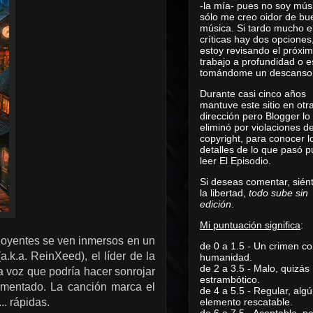
-la mía- pues no soy mús
sólo me creo oidor de bu
música. Si tardo mucho e
críticas hay dos opciones
estoy revisando el próxi
trabajo a profundidad o e
tomándome un descanso
Durante casi cinco años
mantuve este sitio en otr
dirección pero Blogger lo
eliminó por violaciones d
copyright, para conocer l
detalles de lo que pasó 
leer
El Episodio
.
Si deseas comentar, sién
la libertad,
todo sube sin
edición
.
Mi puntuación significa
:
s oyentes se ven inmersos en un
de 0 a 1.5 - Un crimen co
a.k.a. ReinXeed), el líder de la
humanidad.
de 2 a 3.5 - Malo, quizás
na voz que podría hacer sonrojar
estrambótico.
rimentado. La canción marca el
de 4 a 5.5 - Regular, alg
. rápidas.
elemento rescatable.
de 6 a 7.5 - Aceptable, 