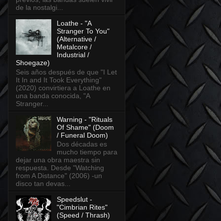
de la nostalgi...
Loathe - "A
Stranger To You"
(Alternative /
Metalcore /
Industrial /
Shoegaze)
Seis años después de que "I Let
It In and It Took Everything"
(2020) convirtiera a Loathe en
una banda conocida, "A
Stranger...
Warning - "Rituals
Of Shame" (Doom
/ Funeral Doom)
Dos décadas es
mucho tiempo para
dejar una obra maestra sin
respuesta. Desde "Watching
from A Distance" (2006) -un
disco tan devas...
Speedslut -
"Cimbrian Rites"
(Speed / Thrash)