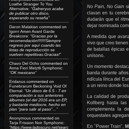
Loathe Stranger To You
No Pain, No Gain
si
Alternative
:
“Galneryus acaba
clavan en tu cerebr
de publicar otro disco,
esperando su reseña”
dudarán que el ritm
dejar nominada com
Daron Malakian
commented on
Igorrr Amen Avant Garde
Breakcore
:
“Gracias por la
A medida que avanza
recomendación!!!!!!!Siempre
vivo que creo tiene
regreso por aquí cuando las
de batallas épicas e
listas de reproducción se
vuelven repetitivas.Gracias!”
unísono.
Chavo Del Ocho
commented on
Un momento destac
Anna Fiori Metztli Symphonic
:
banda durante años.
“OK mexicano”
ridícula lírica del 
Eridanus
commented on
a un reino donde los 
Funebrarum Beckoning Void Of
Eternal
:
“Un disco de 6.5 - 7 en
comparación a sus anteriores
La calidad de produ
álbumes (el del 2016 era un EP,
Kollberg hasta las
y bastante mediocre, hecho en
complementa la de
plan "para salir al paso"…”
orquestales agregan 
Anonymous
commented on
Tarja Frission Noir Symphonic
:
En "Power Train",
M
“https://www.ladoscuro.net/searc