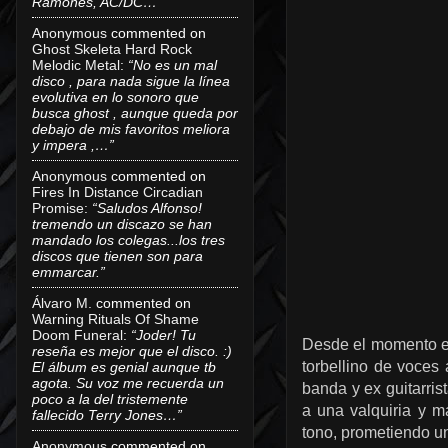
Ramones, AC/DC…”
Anonymous
commented on
Ghost Skeleta Hard Rock
Melodic Metal
:
“No es un mal
disco , para nada sigue la línea
evolutiva en lo sonoro que
busca ghost , aunque queda por
debajo de mis favoritos meliora
y impera ,…”
Anonymous
commented on
Fires In Distance Circadian
Promise
:
“Saludos Alfonso!
tremendo un discazo se han
mandado los colegas...los tres
discos que tienen son para
emmarcar.”
Álvaro M.
commented on
Warning Rituals Of Shame
Doom Funeral
:
“Joder! Tu
Desde el momento en 
reseña es mejor que el disco. :)
torbellino de voces 
El álbum es genial aunque tb
agota. Su voz me recuerda un
banda y ex guitarris
poco a la del tristemente
a una valquiria y m
fallecido Terry Jones…”
tono, prometiendo un
Anonymous
commented on